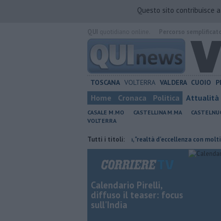
Questo sito contribuisce 
QUI
quotidiano online.
Percorso semplificat
TOSCANA
VOLTERRA
VALDERA
CUOIO
P
Home
Cronaca
Politica
Attualità
CASALE M.MO
CASTELLINA M.MA
CASTELNU
VOLTERRA
ambiente non c'è più tempo"
Tutti i titoli:
Crm, "realtà d'eccellenza con molti servizi e
Calendario Pirelli,
diffuso il teaser: focus
sull'India