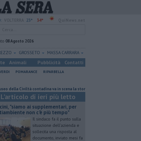
23°
34°
:
VOLTERRA
QuiNews.net
ato
08 Agosto 2026
REZZO
GROSSETO
MASSA CARRARA
ste
Animali
Pubblicità
Contatti
VERDI
POMARANCE
RIPARBELLA
 Civiltà contadina va in scena la storia
Pacini, "siamo ai supplementari
L'articolo di ieri più letto
cini, "siamo ai supplementari, per
tiambiente non c'è più tempo"
Il sindaco fa il punto sulla
situazione dell'azienda e
sollecita una risposta al
documento, inviato mesi fa