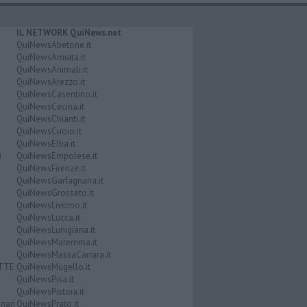
IL NETWORK QuiNews.net
QuiNewsAbetone.it
QuiNewsAmiata.it
QuiNewsAnimali.it
QuiNewsArezzo.it
QuiNewsCasentino.it
QuiNewsCecina.it
QuiNewsChianti.it
QuiNewsCuoio.it
QuiNewsElba.it
i
QuiNewsEmpolese.it
QuiNewsFirenze.it
QuiNewsGarfagnana.it
QuiNewsGrosseto.it
QuiNewsLivorno.it
QuiNewsLucca.it
QuiNewsLunigiana.it
QuiNewsMaremma.it
QuiNewsMassaCarrara.it
ATTE
QuiNewsMugello.it
QuiNewsPisa.it
QuiNewsPistoia.it
nari
QuiNewsPrato.it