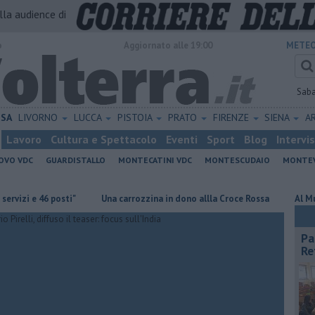
alla audience di
o
Aggiornato alle 19:00
METEO
Sab
ISA
LIVORNO
LUCCA
PISTOIA
PRATO
FIRENZE
SIENA
A
Lavoro
Cultura e Spettacolo
Eventi
Sport
Blog
Intervi
OVO VDC
GUARDISTALLO
MONTECATINI VDC
MONTESCUDAIO
MONTE
 46 posti"
Una carrozzina in dono allla Croce Rossa
Al Museo della
Pa
Re