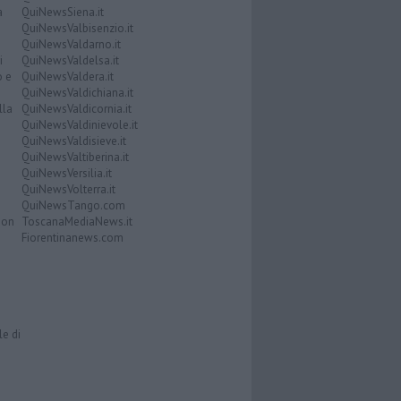
a
QuiNewsSiena.it
QuiNewsValbisenzio.it
QuiNewsValdarno.it
i
QuiNewsValdelsa.it
o e
QuiNewsValdera.it
QuiNewsValdichiana.it
lla
QuiNewsValdicornia.it
QuiNewsValdinievole.it
QuiNewsValdisieve.it
QuiNewsValtiberina.it
QuiNewsVersilia.it
QuiNewsVolterra.it
QuiNewsTango.com
Don
ToscanaMediaNews.it
Fiorentinanews.com
le di