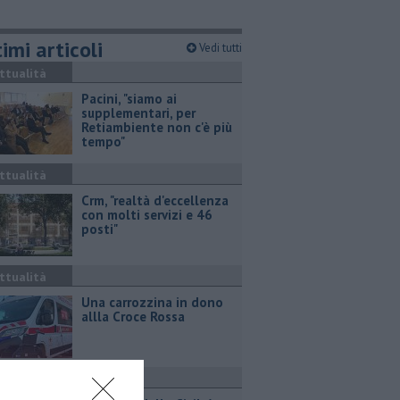
imi articoli
Vedi tutti
ttualità
Pacini, "siamo ai
supplementari, per
Retiambiente non c'è più
tempo"
ttualità
Crm, "realtà d'eccellenza
con molti servizi e 46
posti"
ttualità
Una carrozzina in dono
allla Croce Rossa
ttualità