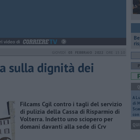
​B
ri
GIOVEDÌ
03 FEBBRAIO 2022
ORE 15:10
a sulla dignità dei
Q
A L
Filcams Cgil contro i tagli del servizio
di 
Scar
di pulizia della Cassa di Risparmio di
con 
Volterra. Indetto uno sciopero per
QUI
domani davanti alla sede di Crv