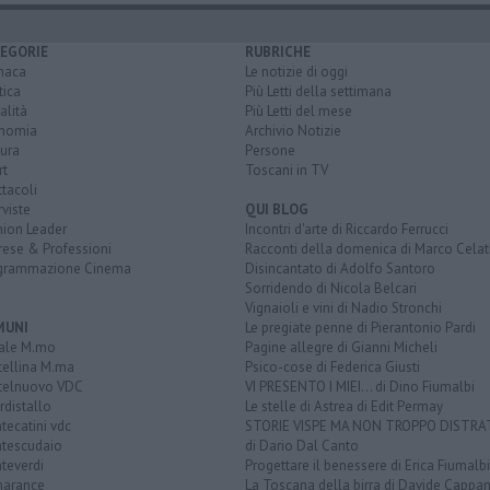
EGORIE
RUBRICHE
naca
Le notizie di oggi
tica
Più Letti della settimana
alità
Più Letti del mese
nomia
Archivio Notizie
ura
Persone
rt
Toscani in TV
tacoli
rviste
QUI BLOG
nion Leader
Incontri d'arte di Riccardo Ferrucci
rese & Professioni
Racconti della domenica di Marco Celat
grammazione Cinema
Disincantato di Adolfo Santoro
Sorridendo di Nicola Belcari
Vignaioli e vini di Nadio Stronchi
MUNI
Le pregiate penne di Pierantonio Pardi
ale M.mo
Pagine allegre di Gianni Micheli
tellina M.ma
Psico-cose di Federica Giusti
telnuovo VDC
VI PRESENTO I MIEI... di Dino Fiumalbi
distallo
Le stelle di Astrea di Edit Permay
ecatini vdc
STORIE VISPE MA NON TROPPO DISTR
tescudaio
di Dario Dal Canto
teverdi
Progettare il benessere di Erica Fiumalbi
arance
La Toscana della birra di Davide Cappan