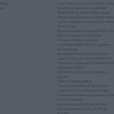
rbella
Cose strane e posti assurdi di Blue Lam
erra
Storielba di Alessandro Canestrelli
NEURONEWS di Alberto Arturo Vergani
Pensieri della domenica di Libero Ventur
Fauda e balagan di Alfredo De Girolam
Enrico Catassi
Storie di ordinaria umanità di Nicolò Ste
Parole in viaggio di Tito Barbini
Turbative di Franco Bonciani
Lo scrittore sfigato di Enrico Guerrini e
Gordiano Lupi
Raccontare di Gusto di Rubina Rovini
Legalità e non solo di Salvatore Calleri
Shalom La Cultura della Solidarietà di 
Andrea Pio Cristiani
VERSI-AMO di Chi mette al centro la
persona
Eureka! di Nausica Manzi
Tabasco senza filtro di Tabasco n.6
Ci vuole un fisico di Michele Campisi
Economia e territorio, da globale a loca
Daniele Salvadori
La dama a scacchi di Carlo Belciani
Due chiacchiere in cucina di Sabrina
Rossello