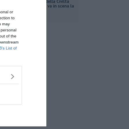
Al Museo della Civiltà
contadina va in scena la
storia
sonal or
ection to
ou may
 personal
out of the
 downstream
B’s List of