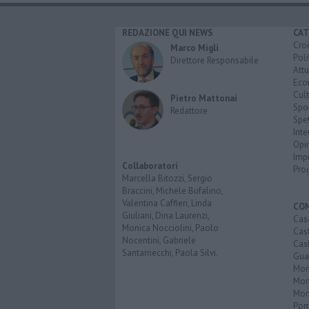
REDAZIONE QUI NEWS
CAT
Cro
Marco Migli
Poli
Direttore Responsabile
Attu
Eco
Cult
Pietro Mattonai
Spo
Redattore
Spet
Inte
Opi
Imp
Collaboratori
Pro
Marcella Bitozzi, Sergio
Braccini, Michele Bufalino,
Valentina Caffieri, Linda
CO
Giuliani, Dina Laurenzi,
Cas
Monica Nocciolini, Paolo
Cas
Nocentini, Gabriele
Cas
Santarnecchi, Paola Silvi.
Guar
Mont
Mon
Mon
Pom