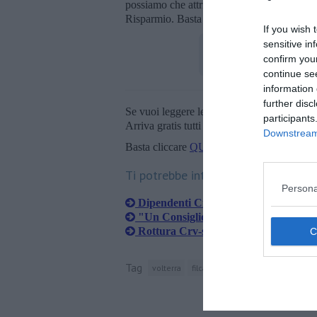
possiamo che attribuire la stessa responsabil
Risparmio. Basta al continuo ribasso sui se
If you wish 
sensitive in
confirm you
continue se
information 
further disc
Se vuoi leggere le notizie principali della T
participants
Arriva gratis tutti i giorni alle 20:00 dirett
Downstream 
Basta cliccare
QUI
Ti potrebbe interessare anche:
Persona
Dipendenti Crv verso i due giorni di 
"Un Consiglio aperto per parlare del
Rottura Crv-sindacati, sarà sciopero
Tag
volterra
filcams
cgil