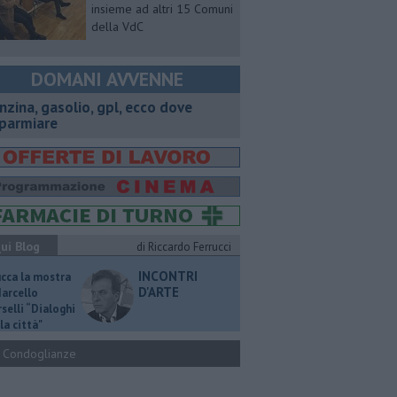
insieme ad altri 15 Comuni
della VdC
DOMANI AVVENNE
enzina, gasolio, gpl, ecco dove
sparmiare
ui Blog
di Riccardo Ferrucci
INCONTRI
ucca la mostra
D'ARTE
Marcello
selli “Dialoghi
la città"
Condoglianze