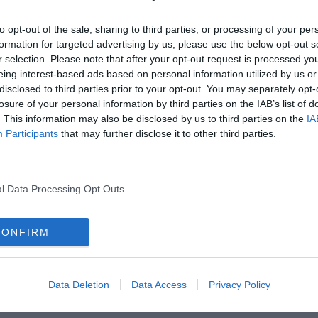
ità all’azienda affidataria del servizio ed alla Cassa di
rvizi".
to opt-out of the sale, sharing to third parties, or processing of your per
formation for targeted advertising by us, please use the below opt-out s
r selection. Please note that after your opt-out request is processed y
eing interest-based ads based on personal information utilized by us or
disclosed to third parties prior to your opt-out. You may separately opt-
losure of your personal information by third parties on the IAB’s list of
oscana iscriviti alla
Newsletter QUInews - ToscanaMedia.
. This information may also be disclosed by us to third parties on the
IA
amente nella tua casella di posta.
Participants
that may further disclose it to other third parties.
l Data Processing Opt Outs
sciopero
la Crv"
CONFIRM
Data Deletion
Data Access
Privacy Policy