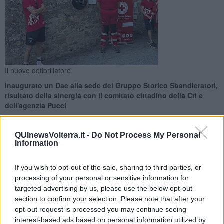
Il nuovo defibrillatore
Inaugurato un Dae alla sede del Gruppo Storico Sbandieratori,
risultato della sinergia con il comitato cittadino della Cri e
dell'agenzia Pucci
QUInewsVolterra.it -
Do Not Process My Personal
Information
If you wish to opt-out of the sale, sharing to third parties, or
VOLTERRA —
Installato un nuovo Defibrillatore automatico
processing of your personal or sensitive information for
esterno (Dae) alla sede del Gruppo Storico Sbandieratori città
di Volterra
che va ad aggiungersi agli altri presenti in città e che
targeted advertising by us, please use the below opt-out
racconta
un
risultato nato dalla collaborazione tra realtà del
section to confirm your selection. Please note that after your
territorio che condividono lo stesso obiettivo
, quello, come
opt-out request is processed you may continue seeing
hanno specificato dal comitato di Volterra della Croce Rossa
interest-based ads based on personal information utilized by