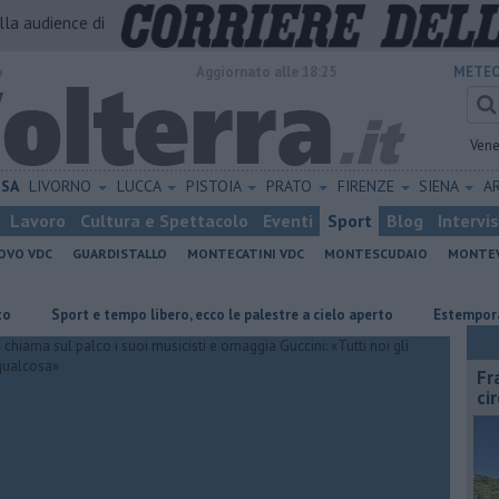
alla audience di
o
Aggiornato alle 18:25
METEO
Vene
ISA
LIVORNO
LUCCA
PISTOIA
PRATO
FIRENZE
SIENA
A
Lavoro
Cultura e Spettacolo
Eventi
Sport
Blog
Intervi
OVO VDC
GUARDISTALLO
MONTECATINI VDC
MONTESCUDAIO
MONTE
port e tempo libero, ecco le palestre a cielo aperto
Estemporanea di Pi
Fr
ci