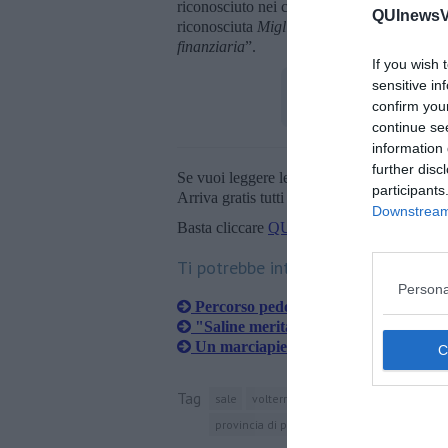
riconosciuto nei confronti del territorio e s
QUInewsVo
riconosciuta
Miglior Grande Impresa della 
finanziaria
”.
If you wish 
sensitive in
confirm you
continue se
information 
further disc
Se vuoi leggere le notizie principali della T
participants
Arriva gratis tutti i giorni alle 20:00 dirett
Downstream 
Basta cliccare
QUI
Ti potrebbe interessare anche:
Persona
Percorso pedonale a Saline, altro sì a
"Saline merita un nuovo stadio"
Un marciapiede nuovo in via Borgo L
Tag
sale
volterra
consiglio dei ministri
li
provincia di pisa