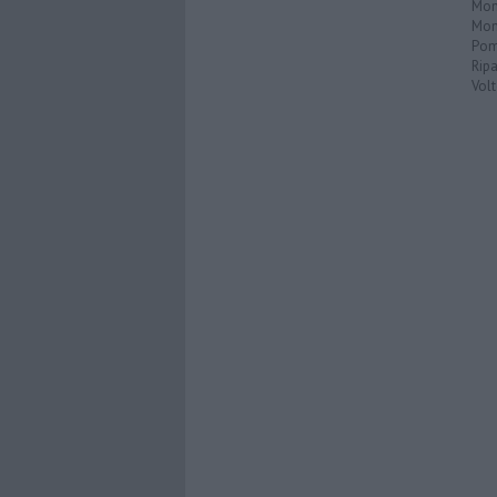
Mon
Mon
Pom
Ripa
Volt