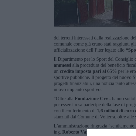
dei terreni interessati dalla realizzazione 
comunale come già erano stati raggiunti gli a
ufficializzazione dell’l’iter legato allo
“Spo
Il Dipartimento per lo Sport del Consiglio d
ammessi
alla procedura del beneficio fisca
un
credito imposta pari al 65%
per le ero
sportive pubbliche. Il progetto del nuovo Sta
progetti finanziabili, una notizia tanto atte
nuovo impianto sportivo.
"Oltre alla
Fondazione Crv
- hanno sottol
per essersi resa partecipe della fase di pro
con il conferimento di
1,6 milioni di euro
stanziati dal Comune di Volterra, oltre all
L’amministrazione ringrazia "sentitamente 
ing.
Roberto Vagheggi
e il direttore di st