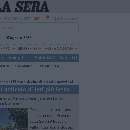
22°
36°
:
VOLTERRA
QuiNews.net
rdì
07 Agosto 2026
REZZO
GROSSETO
MASSA CARRARA
ste
Animali
Pubblicità
Contatti
VERDI
POMARANCE
RIPARBELLA
ttura, decine di premi e menzioni
Misericordie Pisane, Novi confermat
L'articolo di ieri più letto
ana di Serrazzano, riaperta la
rcolazione
Tempi record per i lavori
realizzati dalla Provincia
sulla Sp 329 Bocca di
Valle. Il traffico a doppio