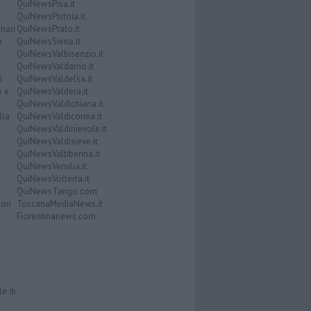
QuiNewsPisa.it
QuiNewsPistoia.it
nari
QuiNewsPrato.it
a
QuiNewsSiena.it
QuiNewsValbisenzio.it
QuiNewsValdarno.it
i
QuiNewsValdelsa.it
o e
QuiNewsValdera.it
QuiNewsValdichiana.it
lla
QuiNewsValdicornia.it
QuiNewsValdinievole.it
QuiNewsValdisieve.it
QuiNewsValtiberina.it
QuiNewsVersilia.it
QuiNewsVolterra.it
QuiNewsTango.com
Don
ToscanaMediaNews.it
Fiorentinanews.com
le di