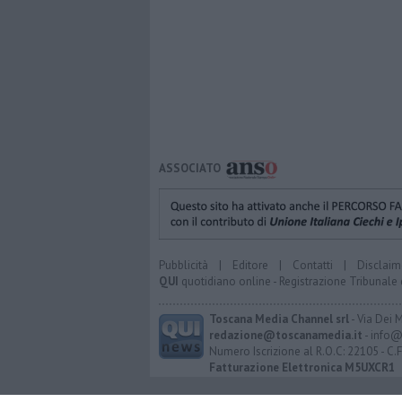
ASSOCIATO
Pubblicità
|
Editore
|
Contatti
|
Disclaim
QUI
quotidiano online - Registrazione Tribunale 
Toscana Media Channel srl
- Via Dei 
redazione@toscanamedia.it
- info@
Numero Iscrizione al R.O.C: 22105 - C.
Fatturazione Elettronica M5UXCR1