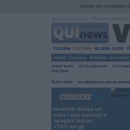
Questo sito contribuisce 
QUI
quotidiano online.
Percorso semplificat
TOSCANA
VOLTERRA
VALDERA
CUOIO
P
Home
Cronaca
Politica
Attualità
CASALE M.MO
CASTELLINA M.MA
CASTELNU
VOLTERRA
mato presidente
Tariffe del teleriscaldamento, nessun aumento
Tutti i titoli:
S
Jovanotti chiama sul
palco i suoi musicisti e
omaggia Guccini:
«Tutti noi gli