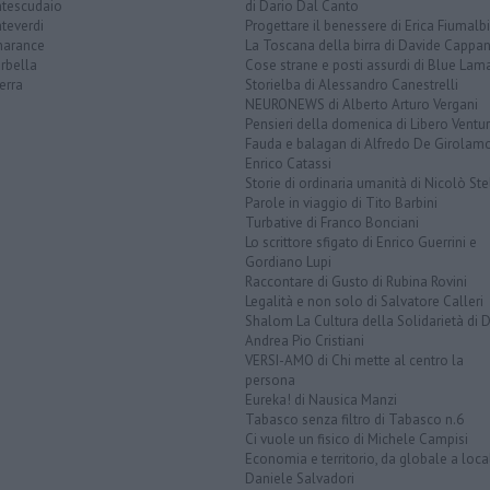
tescudaio
di Dario Dal Canto
teverdi
Progettare il benessere di Erica Fiumalbi
arance
La Toscana della birra di Davide Cappan
rbella
Cose strane e posti assurdi di Blue Lam
erra
Storielba di Alessandro Canestrelli
NEURONEWS di Alberto Arturo Vergani
Pensieri della domenica di Libero Ventur
Fauda e balagan di Alfredo De Girolam
Enrico Catassi
Storie di ordinaria umanità di Nicolò Ste
Parole in viaggio di Tito Barbini
Turbative di Franco Bonciani
Lo scrittore sfigato di Enrico Guerrini e
Gordiano Lupi
Raccontare di Gusto di Rubina Rovini
Legalità e non solo di Salvatore Calleri
Shalom La Cultura della Solidarietà di 
Andrea Pio Cristiani
VERSI-AMO di Chi mette al centro la
persona
Eureka! di Nausica Manzi
Tabasco senza filtro di Tabasco n.6
Ci vuole un fisico di Michele Campisi
Economia e territorio, da globale a loca
Daniele Salvadori