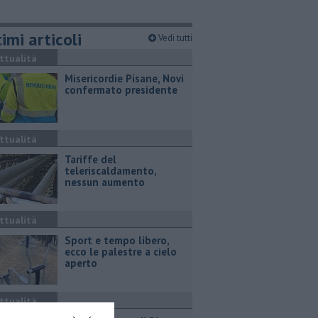
imi articoli
Vedi tutti
ttualità
Misericordie Pisane, Novi
confermato presidente
ttualità
Tariffe del
teleriscaldamento,
nessun aumento
ttualità
Sport e tempo libero,
ecco le palestre a cielo
aperto
ttualità