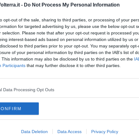
u cui Altair ha costruito il proprio successo tanto da essere
lterra.it -
Do Not Process My Personal Information
Provincia di Pisa per performance gestionale ed affidabilità
to opt-out of the sale, sharing to third parties, or processing of your per
formation for targeted advertising by us, please use the below opt-out s
r selection. Please note that after your opt-out request is processed y
eing interest-based ads based on personal information utilized by us or
disclosed to third parties prior to your opt-out. You may separately opt-
losure of your personal information by third parties on the IAB’s list of
oscana iscriviti alla
Newsletter QUInews - ToscanaMedia.
. This information may also be disclosed by us to third parties on the
IA
amente nella tua casella di posta.
Participants
that may further disclose it to other third parties.
l Data Processing Opt Outs
l progetto
isci
CONFIRM
berismo
euro
altair
chimica
famiglia
altair 8800
Data Deletion
Data Access
Privacy Policy