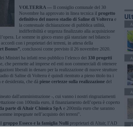
VOLTERRA —
Il consiglio comunale del 30
Novembre ha approvato in linea tecnica il
progetto
Ult
definitivo del nuovo stadio di Saline di Volterra
e
A
la contestuale dichiarazione di pubblica utilità,
indifferibilità e urgenza finalizzato alla acquisizione
dell’opera. Le somme in gioco erano già stanziate nel bilancio
ccordi con i proprietari dei terreni, in attesa della
rt Bonus”
, conclusosi come previsto il 26 novembre 2020.
ei Ministri ha infatti reso pubblico l’elenco dei
330 progetti
A
le, che permette ad imprese ed enti non commerciali di ottenere
gazioni liberali in denaro per la realizzazione di nuove strutture
dio di Saline di Volterra è quindi rientrato a pieno titolo tra i
sa e desiderata, che dà
piene certezze sulla realizzazione
del
A
ineato dall'amministrazione -, cui vanno i nostri ringraziamenti
gettazione con 100mila euro, il finanziamento dell’opera è coperto
 da parte di Altair Chimica SpA
e 200mila euro che saranno
e somme impegnate nell’acquisto dei terreni".
il
gruppo Esseco e la famiglia Nulli
proprietari di Altair, l’AD
A
abilimento
Silvio Chesi
per l’importantissimo sforzo che hanno