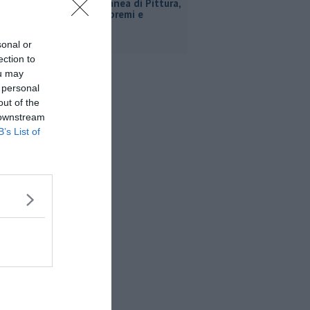
Estemporanea di Pittura,
decine di premi e
menzioni
sonal or
ection to
ou may
 personal
out of the
 downstream
B’s List of