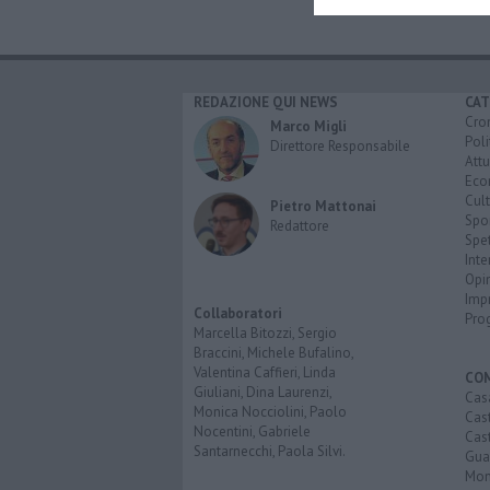
REDAZIONE QUI NEWS
CAT
Cro
Marco Migli
Poli
Direttore Responsabile
Attu
Eco
Cult
Pietro Mattonai
Spo
Redattore
Spet
Inte
Opi
Imp
Collaboratori
Pro
Marcella Bitozzi, Sergio
Braccini, Michele Bufalino,
Valentina Caffieri, Linda
CO
Giuliani, Dina Laurenzi,
Cas
Monica Nocciolini, Paolo
Cas
Nocentini, Gabriele
Cas
Santarnecchi, Paola Silvi.
Guar
Mont