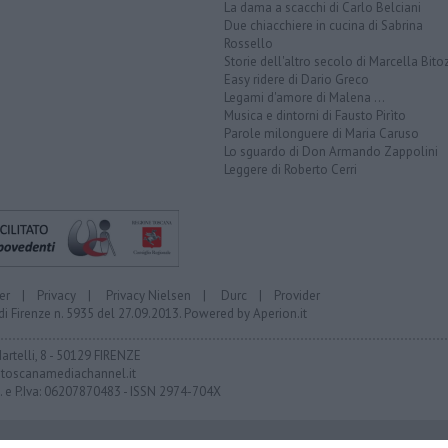
La dama a scacchi di Carlo Belciani
Due chiacchiere in cucina di Sabrina
Rossello
Storie dell'altro secolo di Marcella Bito
Easy ridere di Dario Greco
Legami d'amore di Malena ...
Musica e dintorni di Fausto Pirìto
Parole milonguere di Maria Caruso
Lo sguardo di Don Armando Zappolini
Leggere di Roberto Cerri
er
|
Privacy
|
Privacy Nielsen
|
Durc
|
Provider
di Firenze n. 5935 del 27.09.2013. Powered by
Aperion.it
Martelli, 8 - 50129 FIRENZE
toscanamediachannel.it
F. e P.Iva: 06207870483 - ISSN 2974-704X