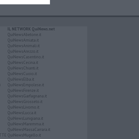
IL NETWORK QuiNews.net
QuiNewsAbetone.it
QuiNewsAmiata.it
QuiNewsAnimali.it
QuiNewsArezzo.it
QuiNewsCasentino.it
QuiNewsCecina.it
QuiNewsChianti.it
QuiNewsCuoio.it
QuiNewsElba.it
i
QuiNewsEmpolese.it
QuiNewsFirenze.it
QuiNewsGarfagnana.it
QuiNewsGrosseto.it
QuiNewsLivorno.it
QuiNewsLucca.it
QuiNewsLunigiana.it
QuiNewsMaremma.it
QuiNewsMassaCarrara.it
ATTE
QuiNewsMugello.it