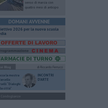
senso di marcia con
quattro mesi di anticipo
DOMANI AVVENNE
iettivo 2026 per la nuova scuola
dia
ui Blog
di Riccardo Ferrucci
INCONTRI
ucca la mostra
D'ARTE
Marcello
selli “Dialoghi
la città"
Condoglianze