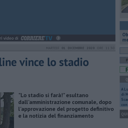
Ob
me
MARTEDÌ
01 DICEMBRE 2020
ORE 11:30
ine vince lo stadio
Q
A L
"Lo stadio si farà!" esultano
di 
Scar
dall'amministrazione comunale, dopo
con 
l'approvazione del progetto definitivo
QUI
e la notizia del finanziamento