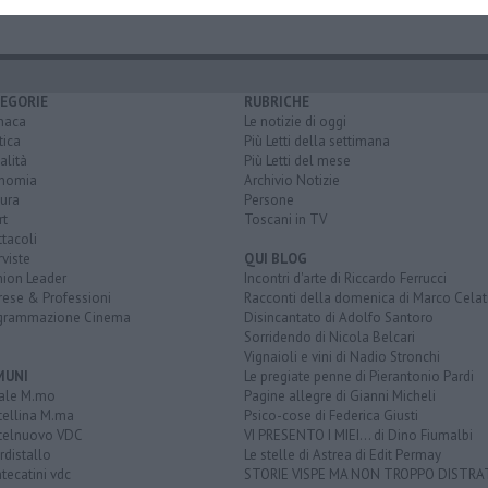
EGORIE
RUBRICHE
naca
Le notizie di oggi
tica
Più Letti della settimana
alità
Più Letti del mese
nomia
Archivio Notizie
ura
Persone
rt
Toscani in TV
tacoli
rviste
QUI BLOG
nion Leader
Incontri d'arte di Riccardo Ferrucci
rese & Professioni
Racconti della domenica di Marco Celat
grammazione Cinema
Disincantato di Adolfo Santoro
Sorridendo di Nicola Belcari
Vignaioli e vini di Nadio Stronchi
MUNI
Le pregiate penne di Pierantonio Pardi
ale M.mo
Pagine allegre di Gianni Micheli
tellina M.ma
Psico-cose di Federica Giusti
telnuovo VDC
VI PRESENTO I MIEI... di Dino Fiumalbi
distallo
Le stelle di Astrea di Edit Permay
ecatini vdc
STORIE VISPE MA NON TROPPO DISTR