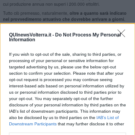
cui produzione annua non superi i 200.000 ettolitri.
Tutto ciò premesso, naturalmente,
oltre a quanto sarà indicato
nel provvedimento attuativo che dovrebbe arrivare a giorni
.
PERCHÉ ALCUNI DICONO CHE SI TRATTA DI UN FLOP
QUInewsVolterra.it -
Do Not Process My Personal
Le maggiori critiche al provvedimento arrivano da chi, nel 2020, ha
Information
diminuito drasticamente la produzione per porre rimedio alle
chiusure dei locali e al conseguente crollo delle vendite. Molti
If you wish to opt-out of the sale, sharing to third parties, or
piccoli birrifici sono al di fuori della grande distribuzione e si
affidano quasi totalmente alla vendita diretta e alla rete Horeca. La
processing of your personal or sensitive information for
tempesta perfetta del Covid ha convinto molti di questi a limitare
targeted advertising by us, please use the below opt-out
fortemente il numero di cotte prodotte lo scorso anno, anche per
section to confirm your selection. Please note that after your
evitare che la birra rimanesse invenduta nei magazzini fino a
opt-out request is processed you may continue seeing
scadenza. Di conseguenza
questi birrifici riceveranno poco dal
interest-based ads based on personal information utilized by
bonus del governo
, mentre chi è riuscito tutto sommato a
us or personal information disclosed to third parties prior to
mantenere un buon giro di affari avrà più soldi.
your opt-out. You may separately opt-out of the further
disclosure of your personal information by third parties on the
Naturalmente ogni punto di vista ha le sue ragioni e merita di
IAB’s list of downstream participants. This information may
essere ascoltato. Personalmente credo che questo bonus sia
also be disclosed by us to third parties on the
IAB’s List of
comunque una buona notizia. Al di là del valore economico che
porterà ai birrifici, rappresenta
un riconoscimento da parte delle
Downstream Participants
that may further disclose it to other
istituzioni più alte
ad un settore che negli ultimi anni ha mosso
third parties.