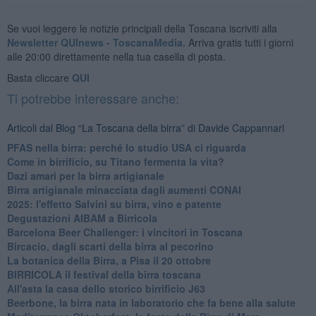
Se vuoi leggere le notizie principali della Toscana iscriviti alla
Newsletter QUInews - ToscanaMedia.
Arriva gratis tutti i giorni
alle 20:00 direttamente nella tua casella di posta.
Basta cliccare
QUI
Ti potrebbe interessare anche:
Articoli dal Blog “La Toscana della birra” di Davide Cappannari
​PFAS nella birra: perché lo studio USA ci riguarda
​Come in birrificio, su Titano fermenta la vita?
Dazi amari per la birra artigianale
​Birra artigianale minacciata dagli aumenti CONAI
​2025: l'effetto Salvini su birra, vino e patente
​Degustazioni AIBAM a Birricola
​Barcelona Beer Challenger: i vincitori in Toscana
Bircacio, dagli scarti della birra al pecorino
​La botanica della Birra, a Pisa il 20 ottobre
BIRRICOLA il festival della birra toscana
​All'asta la casa dello storico birrificio J63
Beerbone, la birra nata in laboratorio che fa bene alla salute