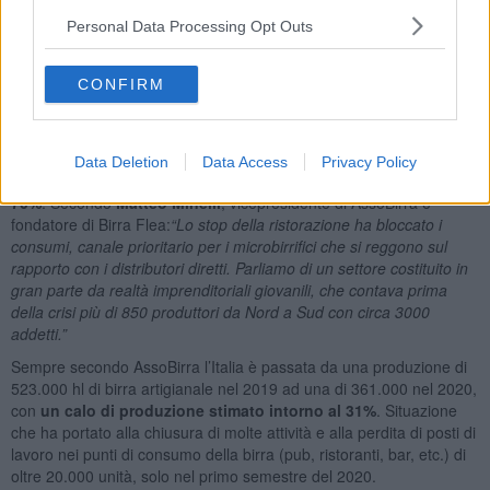
numeri importanti, che è stato per lungo tempo in forte crescita e
che ha retto bene al contraccolpo della pandemia.
Personal Data Processing Opt Outs
COSA DICONO I DATI
CONFIRM
Il report annuale di
AssoBirra
, l’associazione dei birrai e dei
maltatori, evidenzia come il settore della birra artigianale sia stato
duramente colpito dalle restrizioni messe in campo dal governo per
contrastare la fase più acuta della pandemia. I dati raccolti nel 2020
Data Deletion
Data Access
Privacy Policy
certificano una
perdita di produzione e di fatturato superiore al
70%
. Secondo
Matteo Minelli
, vicepresidente di AssoBirra e
fondatore di Birra Flea:
“Lo stop della ristorazione ha bloccato i
consumi, canale prioritario per i microbirrifici che si reggono sul
rapporto con i distributori diretti. Parliamo di un settore costituito in
gran parte da realtà imprenditoriali giovanili, che contava prima
della crisi più di 850 produttori da Nord a Sud con circa 3000
addetti.”
Sempre secondo AssoBirra l’Italia è passata da una produzione di
523.000 hl di birra artigianale nel 2019 ad una di 361.000 nel 2020,
con
un calo di produzione stimato intorno al 31%
. Situazione
che ha portato alla chiusura di molte attività e alla perdita di posti di
lavoro nei punti di consumo della birra (pub, ristoranti, bar, etc.) di
oltre 20.000 unità, solo nel primo semestre del 2020.