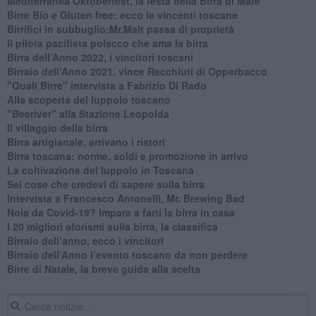
Mediterranea Oktoberfest, la festa della Birra di Mare
​Birre Bio e Gluten free: ecco le vincenti toscane
​Birrifici in subbuglio:Mr.Malt passa di proprietà
​Il pilota pacifista polacco che ama la birra
​Birra dell’Anno 2022, i vincitori toscani
Birraio dell’Anno 2021, vince Recchiuti di Opperbacco
"Quali Birre" intervista a Fabrizio Di Rado
​Alla scoperta del luppolo toscano
"Beeriver" alla Stazione Leopolda
Il villaggio della birra
Birra artigianale, arrivano i ristori
Birra toscana: norme, soldi e promozione in arrivo
La coltivazione del luppolo in Toscana
Sei cose che credevi di sapere sulla birra
Intervista a Francesco Antonelli, Mr. Brewing Bad
Noia da Covid-19? Impara a farti la birra in casa
I 20 migliori aforismi sulla birra, la classifica
​Birraio dell’anno, ecco i vincitori
​Birraio dell’Anno l’evento toscano da non perdere
Birre di Natale, la breve guida alla scelta