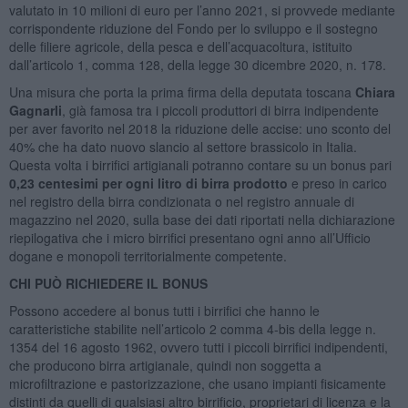
valutato in 10 milioni di euro per l’anno 2021, si provvede mediante
corrispondente riduzione del Fondo per lo sviluppo e il sostegno
delle filiere agricole, della pesca e dell’acquacoltura, istituito
dall’articolo 1, comma 128, della legge 30 dicembre 2020, n. 178.
Una misura che porta la prima firma della deputata toscana
Chiara
Gagnarli
, già famosa tra i piccoli produttori di birra indipendente
per aver favorito nel 2018 la riduzione delle accise: uno sconto del
40% che ha dato nuovo slancio al settore brassicolo in Italia.
Questa volta i birrifici artigianali potranno contare su un bonus pari
0,23 centesimi per ogni litro di birra prodotto
e preso in carico
nel registro della birra condizionata o nel registro annuale di
magazzino nel 2020, sulla base dei dati riportati nella dichiarazione
riepilogativa che i micro birrifici presentano ogni anno all’Ufficio
dogane e monopoli territorialmente competente.
CHI PUÒ RICHIEDERE IL BONUS
Possono accedere al bonus tutti i birrifici che hanno le
caratteristiche stabilite nell’articolo 2 comma 4-bis della legge n.
1354 del 16 agosto 1962, ovvero tutti i piccoli birrifici indipendenti,
che producono birra artigianale, quindi non soggetta a
microfiltrazione e pastorizzazione, che usano impianti fisicamente
distinti da quelli di qualsiasi altro birrificio, proprietari di licenza e la