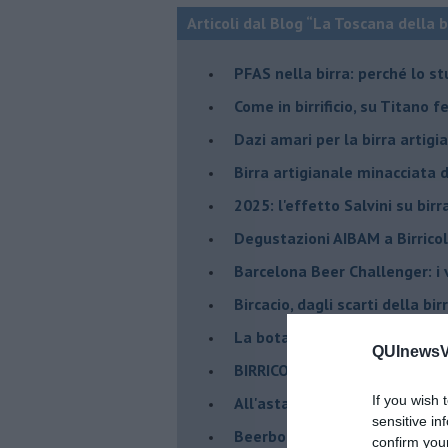
Articoli dal Blog “La Toscana della 
​PFAS nella birra: perché lo s
​Come in birrificio, su Titano 
Dazi amari per la birra artigi
​Birra artigianale minacciata
​2025: l'effetto Salvini su bir
​Degustazioni AIBAM a Birrico
​Barcelona Beer Challenger: i 
Bircacio, dagli scarti della bir
​La botanica della Birra, a Pis
QUInewsVo
BIRRICOLA il festival della bi
If you wish 
​All'asta la casa dello storico b
sensitive in
Beerbone, la birra nata in lab
confirm you