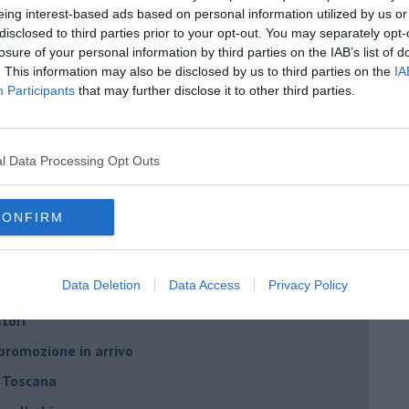
eing interest-based ads based on personal information utilized by us or
festa della Birra di Mare
disclosed to third parties prior to your opt-out. You may separately opt-
le vincenti toscane
losure of your personal information by third parties on the IAB’s list of
. This information may also be disclosed by us to third parties on the
IA
 passa di proprietà
Participants
that may further disclose it to other third parties.
e ama la birra
ri toscani
l Data Processing Opt Outs
Recchiuti di Opperbacco
izio Di Rado
CONFIRM
scano
olda
Data Deletion
Data Access
Privacy Policy
stori
 promozione in arrivo
n Toscana