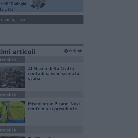
selli “Dialoghi
la città"
Condoglianze
imi articoli
Vedi tutti
ttualità
Al Museo della Civiltà
contadina va in scena la
storia
ttualità
Misericordie Pisane, Novi
confermato presidente
ttualità