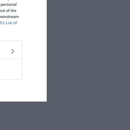
 personal
out of the
 downstream
B’s List of