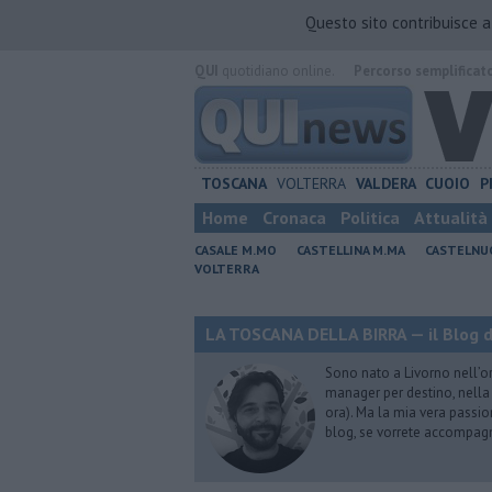
Questo sito contribuisce 
QUI
quotidiano online.
Percorso semplificat
TOSCANA
VOLTERRA
VALDERA
CUOIO
P
Home
Cronaca
Politica
Attualità
CASALE M.MO
CASTELLINA M.MA
CASTELNU
VOLTERRA
LA TOSCANA DELLA BIRRA — il Blog d
Sono nato a Livorno nell’o
manager per destino, nella 
ora). Ma la mia vera passion
blog, se vorrete accompagna