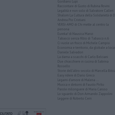
Gordiano Lupi
Raccontare di Gusto di Rubina Rovini
Legalità e non solo di Salvatore Calleri
Shalom La Cultura della Solidarietà di 
Andrea Pio Cristiani
VERSI-AMO di Chi mette al centro la
persona
Eureka! di Nausica Manzi
Tabasco senza filtro di Tabasco n.6
Ci vuole un fisico di Michele Campisi
Economia e territorio, da globale a loca
Daniele Salvadori
La dama a scacchi di Carlo Belciani
Due chiacchiere in cucina di Sabrina
Rossello
Storie dell'altro secolo di Marcella Bito
Easy ridere di Dario Greco
Legami d'amore di Malena ...
Musica e dintorni di Fausto Pirìto
Parole milonguere di Maria Caruso
Lo sguardo di Don Armando Zappolini
Leggere di Roberto Cerri