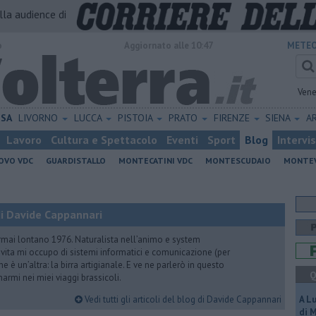
alla audience di
o
Aggiornato alle 10:47
METEO
Vene
ISA
LIVORNO
LUCCA
PISTOIA
PRATO
FIRENZE
SIENA
A
Lavoro
Cultura e Spettacolo
Eventi
Sport
Blog
Intervi
OVO VDC
GUARDISTALLO
MONTECATINI VDC
MONTESCUDAIO
MONTE
i Davide Cappannari
rmai lontano 1976. Naturalista nell’animo e system
vita mi occupo di sistemi informatici e comunicazione (per
e è un’altra: la birra artigianale. E ve ne parlerò in questo
Q
rmi nei miei viaggi brassicoli.
Vedi tutti gli articoli del blog di Davide Cappannari
A L
di 