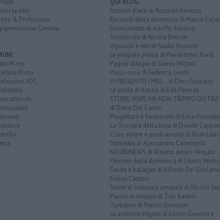
rviste
QUI BLOG
nion Leader
Incontri d'arte di Riccardo Ferrucci
rese & Professioni
Racconti della domenica di Marco Celat
grammazione Cinema
Disincantato di Adolfo Santoro
Sorridendo di Nicola Belcari
Vignaioli e vini di Nadio Stronchi
MUNI
Le pregiate penne di Pierantonio Pardi
ale M.mo
Pagine allegre di Gianni Micheli
tellina M.ma
Psico-cose di Federica Giusti
telnuovo VDC
VI PRESENTO I MIEI... di Dino Fiumalbi
distallo
Le stelle di Astrea di Edit Permay
ecatini vdc
STORIE VISPE MA NON TROPPO DISTR
tescudaio
di Dario Dal Canto
teverdi
Progettare il benessere di Erica Fiumalbi
arance
La Toscana della birra di Davide Cappan
rbella
Cose strane e posti assurdi di Blue Lam
erra
Storielba di Alessandro Canestrelli
NEURONEWS di Alberto Arturo Vergani
Pensieri della domenica di Libero Ventur
Fauda e balagan di Alfredo De Girolam
Enrico Catassi
Storie di ordinaria umanità di Nicolò Ste
Parole in viaggio di Tito Barbini
Turbative di Franco Bonciani
Lo scrittore sfigato di Enrico Guerrini e