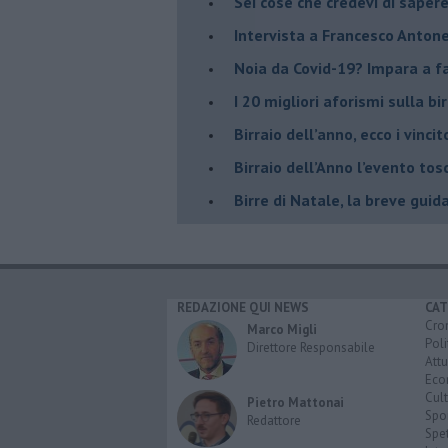
Sei cose che credevi di sapere
Intervista a Francesco Antone
Noia da Covid-19? Impara a far
I 20 migliori aforismi sulla bir
​Birraio dell’anno, ecco i vincit
​Birraio dell’Anno l’evento t
Birre di Natale, la breve guid
REDAZIONE QUI NEWS
CAT
Cro
Marco Migli
Poli
Direttore Responsabile
Attu
Eco
Cult
Pietro Mattonai
Spo
Redattore
Spet