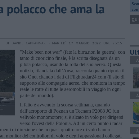
sta polacco che ama la
Scar
con 
QUI
DI DAVIDE CAPPANNARI - MARTEDÌ
17 MAGGIO 2022
ORE 23:15
Ult
"Make beer, not war" (fate la birra,non la guerra), con
tanto di cuoricino finale, è la scritta disegnata da un
A
pilota polacco, usando la rotta del suo aereo. Questa
notizia, rilanciata dall’Ansa, racconta quanto riporta il
sito Onet citando i dati di Flightradar24.com (il sito di
supporto alle compagnie aeree, che monitora in tempo
reale le rotte di tutte le aeromobili in viaggio in ogni
parte del mondo).
A
Il fatto è avvenuto la scorsa settimana, quando
dall’aeroporto di Poznan un Tecnam P2008 JC (un
velivolo monomotore) si è alzato in volo per dirigersi
verso l'ovest della Polonia. Ad un certo punto i radar
menti di direzione che in quasi quattro ore di volo hanno
A
sui monitor dei controllori di volo e degli appassionati collegati