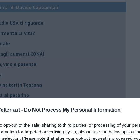
birra” di Davide Cappannari
tudio USA ci riguarda
fermenta la vita?
anale
 dagli aumenti CONAI
ra, vino e patente
la
vincitori in Toscana
ra al pecorino
a il 20 ottobre
lterra.it -
Do Not Process My Personal Information
rra toscana
to opt-out of the sale, sharing to third parties, or processing of your per
irrificio J63
formation for targeted advertising by us, please use the below opt-out s
oratorio che fa bene alla salute
r selection. Please note that after your opt-out request is processed y