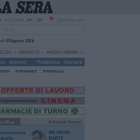
24°
35°
:
VOLTERRA
QuiNews.net
rdì
07 Agosto 2026
REZZO
GROSSETO
MASSA CARRARA
ste
Animali
Pubblicità
Contatti
VERDI
POMARANCE
RIPARBELLA
ui Blog
di Riccardo Ferrucci
INCONTRI
ucca la mostra
D'ARTE
Marcello