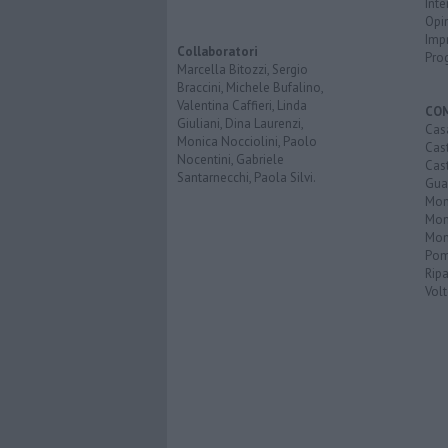
Inte
Opi
Imp
Collaboratori
Pro
Marcella Bitozzi, Sergio
Braccini, Michele Bufalino,
Valentina Caffieri, Linda
CO
Giuliani, Dina Laurenzi,
Cas
Monica Nocciolini, Paolo
Cas
Nocentini, Gabriele
Cas
Santarnecchi, Paola Silvi.
Guar
Mont
Mon
Mon
Pom
Ripa
Volt