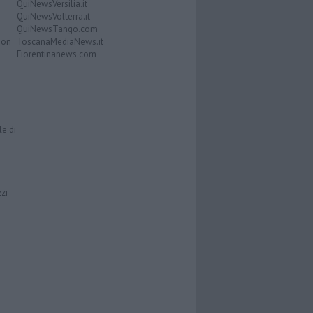
QuiNewsVersilia.it
QuiNewsVolterra.it
QuiNewsTango.com
Don
ToscanaMediaNews.it
Fiorentinanews.com
le di
zzi