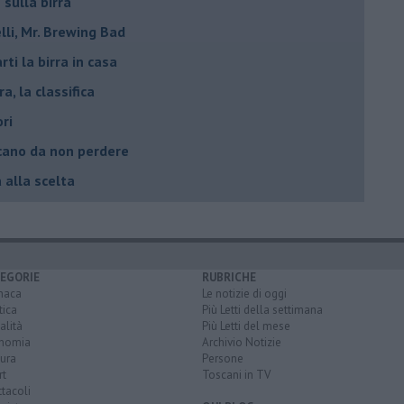
 sulla birra
lli, Mr. Brewing Bad
ti la birra in casa
ra, la classifica
ori
oscano da non perdere
a alla scelta
EGORIE
RUBRICHE
naca
Le notizie di oggi
tica
Più Letti della settimana
alità
Più Letti del mese
nomia
Archivio Notizie
ura
Persone
rt
Toscani in TV
tacoli