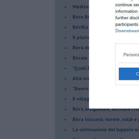
continue se
Mediterranea Oktoberfest, la 
information 
​Birre Bio e Gluten free: ecco 
further disc
participants
​Birrifici in subbuglio:Mr.Malt
Downstream 
​Il pilota pacifista polacco ch
​Birra dell’Anno 2022, i vincito
Persona
Birraio dell’Anno 2021, vince 
"Quali Birre" intervista a Fabr
​Alla scoperta del luppolo to
"Beeriver" alla Stazione Leop
Il villaggio della birra
Birra artigianale, arrivano i ri
Birra toscana: norme, soldi e
La coltivazione del luppolo i