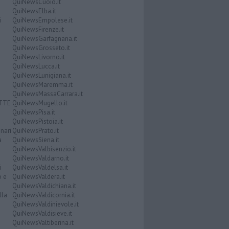
QuiNewsCuoio.it
QuiNewsElba.it
i
QuiNewsEmpolese.it
QuiNewsFirenze.it
QuiNewsGarfagnana.it
QuiNewsGrosseto.it
QuiNewsLivorno.it
QuiNewsLucca.it
QuiNewsLunigiana.it
QuiNewsMaremma.it
QuiNewsMassaCarrara.it
ATTE
QuiNewsMugello.it
QuiNewsPisa.it
QuiNewsPistoia.it
nari
QuiNewsPrato.it
a
QuiNewsSiena.it
QuiNewsValbisenzio.it
QuiNewsValdarno.it
i
QuiNewsValdelsa.it
o e
QuiNewsValdera.it
QuiNewsValdichiana.it
lla
QuiNewsValdicornia.it
QuiNewsValdinievole.it
QuiNewsValdisieve.it
QuiNewsValtiberina.it