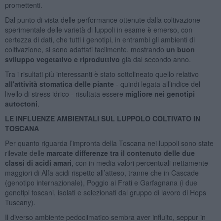
promettenti.
Dal punto di vista delle performance ottenute dalla coltivazione
sperimentale delle varietà di luppoli in esame è emerso, con
certezza di dati, che tutti i genotipi, in entrambi gli ambienti di
coltivazione, si sono adattati facilmente, mostrando
un buon
sviluppo vegetativo e riproduttivo
già dal secondo anno.
Tra i risultati più interessanti è stato sottolineato quello relativo
all'attività stomatica delle piante
- quindi legata all’indice del
livello di stress idrico - risultata essere
migliore nei genotipi
autoctoni
.
LE INFLUENZE AMBIENTALI SUL LUPPOLO COLTIVATO IN
TOSCANA
Per quanto riguarda l’impronta della Toscana nei luppoli sono state
rilevate delle
marcate differenze tra il contenuto delle due
classi di acidi amari
, con in media valori percentuali nettamente
maggiori di Alfa acidi rispetto all’atteso, tranne che in Cascade
(genotipo internazionale), Poggio ai Frati e Garfagnana (i due
genotipi toscani, isolati e selezionati dal gruppo di lavoro di Hops
Tuscany).
Il diverso ambiente pedoclimatico sembra aver influito, seppur in