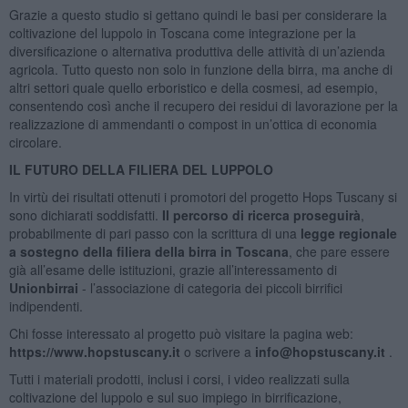
Grazie a questo studio si gettano quindi le basi per considerare la
coltivazione del luppolo in Toscana come integrazione per la
diversificazione o alternativa produttiva delle attività di un’azienda
agricola. Tutto questo non solo in funzione della birra, ma anche di
altri settori quale quello erboristico e della cosmesi, ad esempio,
consentendo così anche il recupero dei residui di lavorazione per la
realizzazione di ammendanti o compost in un’ottica di economia
circolare.
IL FUTURO DELLA FILIERA DEL LUPPOLO
In virtù dei risultati ottenuti i promotori del progetto Hops Tuscany si
sono dichiarati soddisfatti.
Il percorso di ricerca proseguirà
,
probabilmente di pari passo con la scrittura di una
legge regionale
a sostegno della filiera della birra in Toscana
, che pare essere
già all’esame delle istituzioni, grazie all’interessamento di
Unionbirrai
- l’associazione di categoria dei piccoli birrifici
indipendenti.
Chi fosse interessato al progetto può visitare la pagina web:
https://www.hopstuscany.it
o scrivere a
info@hopstuscany.it
.
Tutti i materiali prodotti, inclusi i corsi, i video realizzati sulla
coltivazione del luppolo e sul suo impiego in birrificazione,