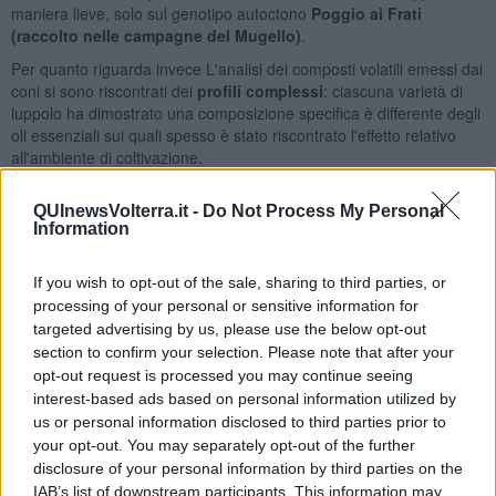
maniera lieve, solo sul genotipo autoctono
Poggio ai Frati
(raccolto nelle campagne del Mugello)
.
Per quanto riguarda invece L'analisi dei composti volatili emessi dai
coni si sono riscontrati dei
profili complessi
: ciascuna varietà di
luppolo ha dimostrato una composizione specifica è differente degli
oli essenziali sui quali spesso è stato riscontrato l'effetto relativo
all'ambiente di coltivazione.
PANEL TEST E CONSUMER TEST
QUInewsVolterra.it -
Do Not Process My Personal
Questo percorso di analisi e selezione ha portato alla realizzazione
Information
di alcune coppie di birre sperimentali, prodotte in due differenti
birrifici - il
Birrificio del Valdarno Superiore
di Pergine Valdarno
If you wish to opt-out of the sale, sharing to third parties, or
(AR), che ospitava l’evento finale del progetto Hops Tuscany, e il
processing of your personal or sensitive information for
Birrificio agricolo bio La Stecciaia
di Rapolano Terme (SI) - con
targeted advertising by us, please use the below opt-out
tre delle varietà di luppolo che avevano espresso le caratteristiche
section to confirm your selection. Please note that after your
più idonee, qualitativamente e quantitativamente parlando, alla
opt-out request is processed you may continue seeing
produzione: Cascade, Chinook e Poggio ai Frati (la varietà
interest-based ads based on personal information utilized by
selvatica del Mugello).
us or personal information disclosed to third parties prior to
Il diverso ambiente pedoclimatico di coltivazione dei luppoli ha
your opt-out. You may separately opt-out of the further
determinato
caratteristiche valutative differenti
. Per quanto
disclosure of your personal information by third parties on the
riguarda Chinook e Cascade, sono stati rilevati parametri differenti,
IAB’s list of downstream participants. This information may