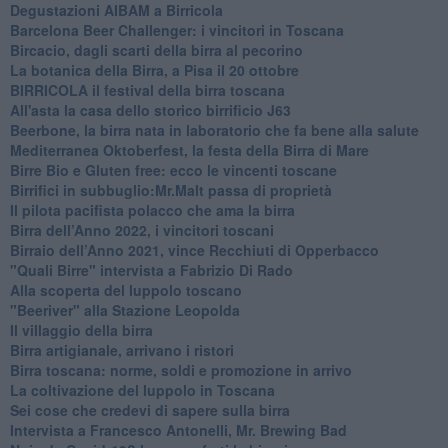
​Degustazioni AIBAM a Birricola
​Barcelona Beer Challenger: i vincitori in Toscana
Bircacio, dagli scarti della birra al pecorino
​La botanica della Birra, a Pisa il 20 ottobre
BIRRICOLA il festival della birra toscana
​All'asta la casa dello storico birrificio J63
Beerbone, la birra nata in laboratorio che fa bene alla salute
Mediterranea Oktoberfest, la festa della Birra di Mare
​Birre Bio e Gluten free: ecco le vincenti toscane
​Birrifici in subbuglio:Mr.Malt passa di proprietà
​Il pilota pacifista polacco che ama la birra
​Birra dell’Anno 2022, i vincitori toscani
Birraio dell’Anno 2021, vince Recchiuti di Opperbacco
"Quali Birre" intervista a Fabrizio Di Rado
​Alla scoperta del luppolo toscano
"Beeriver" alla Stazione Leopolda
Il villaggio della birra
Birra artigianale, arrivano i ristori
Birra toscana: norme, soldi e promozione in arrivo
La coltivazione del luppolo in Toscana
Sei cose che credevi di sapere sulla birra
Intervista a Francesco Antonelli, Mr. Brewing Bad