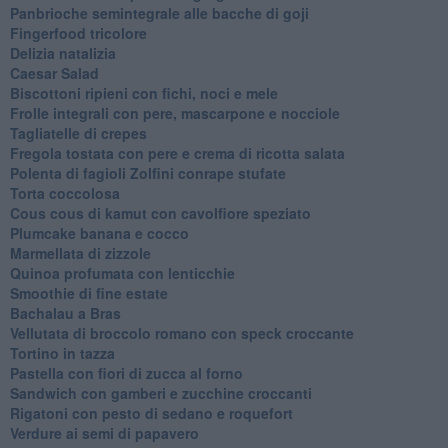
Panbrioche semintegrale alle bacche di goji
Fingerfood tricolore
Delizia natalizia
Caesar Salad
Biscottoni ripieni con fichi, noci e mele
Frolle integrali con pere, mascarpone e nocciole
Tagliatelle di crepes
Fregola tostata con pere e crema di ricotta salata
Polenta di fagioli Zolfini conrape stufate
Torta coccolosa
Cous cous di kamut con cavolfiore speziato
Plumcake banana e cocco
Marmellata di zizzole
Quinoa profumata con lenticchie
Smoothie di fine estate
Bachalau a Bras
Vellutata di broccolo romano con speck croccante
Tortino in tazza
Pastella con fiori di zucca al forno
Sandwich con gamberi e zucchine croccanti
Rigatoni con pesto di sedano e roquefort
Verdure ai semi di papavero