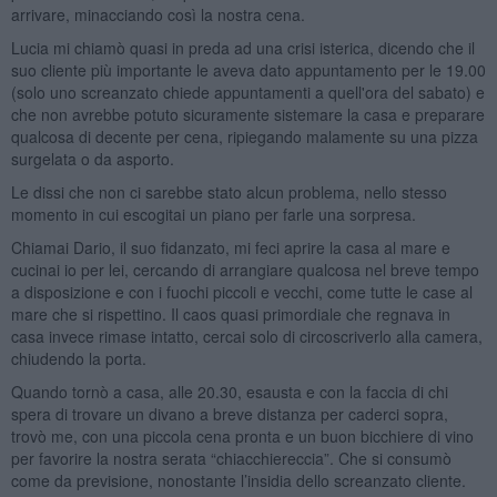
arrivare, minacciando così la nostra cena.
Lucia mi chiamò quasi in preda ad una crisi isterica, dicendo che il
suo cliente più importante le aveva dato appuntamento per le 19.00
(solo uno screanzato chiede appuntamenti a quell'ora del sabato) e
che non avrebbe potuto sicuramente sistemare la casa e preparare
qualcosa di decente per cena, ripiegando malamente su una pizza
surgelata o da asporto.
Le dissi che non ci sarebbe stato alcun problema, nello stesso
momento in cui escogitai un piano per farle una sorpresa.
Chiamai Dario, il suo fidanzato, mi feci aprire la casa al mare e
cucinai io per lei, cercando di arrangiare qualcosa nel breve tempo
a disposizione e con i fuochi piccoli e vecchi, come tutte le case al
mare che si rispettino. Il caos quasi primordiale che regnava in
casa invece rimase intatto, cercai solo di circoscriverlo alla camera,
chiudendo la porta.
Quando tornò a casa, alle 20.30, esausta e con la faccia di chi
spera di trovare un divano a breve distanza per caderci sopra,
trovò me, con una piccola cena pronta e un buon bicchiere di vino
per favorire la nostra serata “chiacchiereccia”. Che si consumò
come da previsione, nonostante l’insidia dello screanzato cliente.