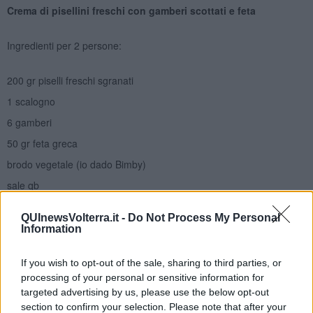
Crema di pisellini freschi con gamberi scottati e feta
Ingredienti per 2 persone:
200 gr piselli freschi sgranati
1 scalogno
6 gamberi
50 gr feta greca
brodo vegetale (io dado Bimby)
sale qb
pepe qb
QUInewsVolterra.it -
Do Not Process My Personal
olio evo qb
Information
Tritare in una casseruola lo scalogno e farlo appassire con un filo di
olio per un minuto.
If you wish to opt-out of the sale, sharing to third parties, or
processing of your personal or sensitive information for
Aggiungete i piselli freschi e fateli rosolare mescolando con un
targeted advertising by us, please use the below opt-out
cucchiaio di legno.
section to confirm your selection. Please note that after your