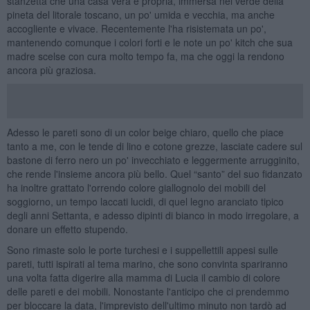
stanzetta che una casa vera e propria, immersa nel verde della
pineta del litorale toscano, un po' umida e vecchia, ma anche
accogliente e vivace. Recentemente l'ha risistemata un po',
mantenendo comunque i colori forti e le note un po' kitch che sua
madre scelse con cura molto tempo fa, ma che oggi la rendono
ancora più graziosa.
Adesso le pareti sono di un color beige chiaro, quello che piace
tanto a me, con le tende di lino e cotone grezze, lasciate cadere sul
bastone di ferro nero un po' invecchiato e leggermente arrugginito,
che rende l'insieme ancora più bello. Quel “santo” del suo fidanzato
ha inoltre grattato l'orrendo colore giallognolo dei mobili del
soggiorno, un tempo laccati lucidi, di quel legno aranciato tipico
degli anni Settanta, e adesso dipinti di bianco in modo irregolare, a
donare un effetto stupendo.
Sono rimaste solo le porte turchesi e i suppellettili appesi sulle
pareti, tutti ispirati al tema marino, che sono convinta spariranno
una volta fatta digerire alla mamma di Lucia il cambio di colore
delle pareti e dei mobili. Nonostante l'anticipo che ci prendemmo
per bloccare la data, l'imprevisto dell'ultimo minuto non tardò ad