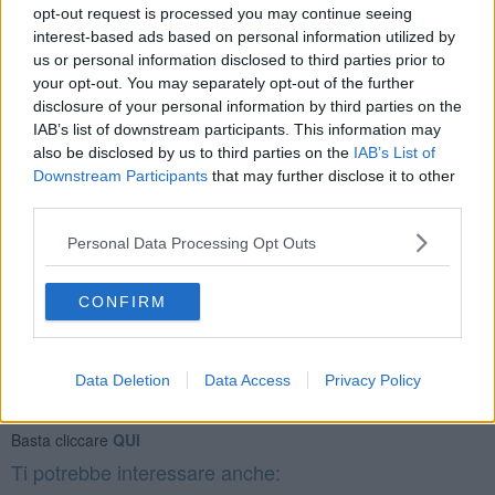
Aggiungete un po' di brodo vegetale e fate cuocere a fuoco lento
opt-out request is processed you may continue seeing
per circa 15 minuti, aggiungendo altro brodo se necessario.Intanto
interest-based ads based on personal information utilized by
sgusciate i gamberi e togliete il filo nero all'interno, aiutandovi con
us or personal information disclosed to third parties prior to
un coltellino. Sbollentateli leggermente e teneteli da parte. A cottura
your opt-out. You may separately opt-out of the further
ultimata frullate i piselli con un minipimer, regolate di sale e pepe e
disclosure of your personal information by third parties on the
lasciate intiepidire. Servite la crema di piselli a temperatura
IAB’s list of downstream participants. This information may
ambiente o leggermente tiepida, adagiatevi sopra i gamberi e
also be disclosed by us to third parties on the
IAB’s List of
qualche pezzetto di feta sbriciolata, finite con poco olio a crudo e
Downstream Participants
that may further disclose it to other
servite.
third parties.
Rubina Rovini
Personal Data Processing Opt Outs
CONFIRM
Se vuoi leggere le notizie principali della Toscana iscriviti alla
Data Deletion
Data Access
Privacy Policy
Newsletter QUInews - ToscanaMedia.
Arriva gratis tutti i giorni
alle 20:00 direttamente nella tua casella di posta.
Basta cliccare
QUI
Ti potrebbe interessare anche: