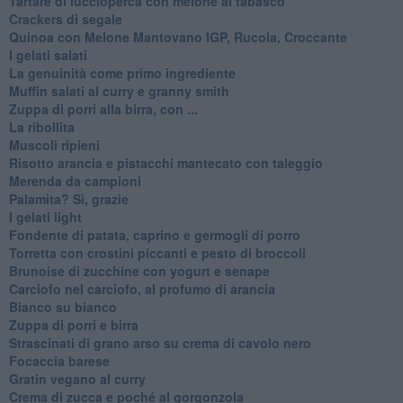
Tartare di luccioperca con melone al tabasco
Crackers di segale
Quinoa con Melone Mantovano IGP, Rucola, Croccante
I gelati salati
La genuinità come primo ingrediente
Muffin salati al curry e granny smith
Zuppa di porri alla birra, con ...
La ribollita
Muscoli ripieni
Risotto arancia e pistacchi mantecato con taleggio
Merenda da campioni
Palamita? Sì, grazie
I gelati light
Fondente di patata, caprino e germogli di porro
Torretta con crostini piccanti e pesto di broccoli
Brunoise di zucchine con yogurt e senape
Carciofo nel carciofo, al profumo di arancia
Bianco su bianco
Zuppa di porri e birra
Strascinati di grano arso su crema di cavolo nero
Focaccia barese
Gratin vegano al curry
Crema di zucca e poché al gorgonzola