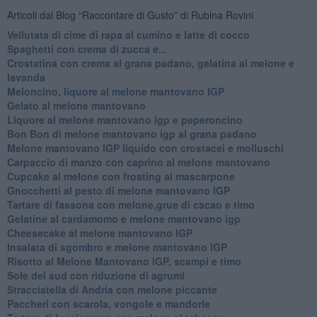
Articoli dal Blog “Raccontare di Gusto” di Rubina Rovini
Vellutata di cime di rapa al cumino e latte di cocco
Spaghetti con crema di zucca e...
Crostatina con crema al grana padano, gelatina al melone e
lavanda
Meloncino, liquore al melone mantovano IGP
Gelato al melone mantovano
Liquore al melone mantovano igp e peperoncino
Bon Bon di melone mantovano igp al grana padano
Melone mantovano IGP liquido con crostacei e molluschi
Carpaccio di manzo con caprino al melone mantovano
Cupcake al melone con frosting al mascarpone
Gnocchetti al pesto di melone mantovano IGP
Tartare di fassona con melone,grue di cacao e timo
Gelatine al cardamomo e melone mantovano igp
Cheesecake al melone mantovano IGP
Insalata di sgombro e melone mantovano IGP
Risotto al Melone Mantovano IGP, scampi e timo
Sole del sud con riduzione di agrumi
Stracciatella di Andria con melone piccante
Paccheri con scarola, vongole e mandorle