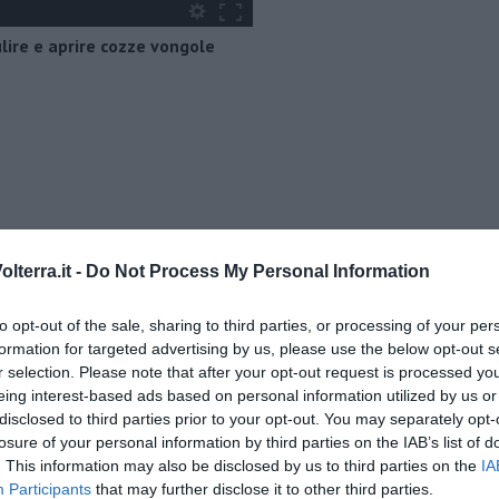
ire e aprire cozze vongole
lterra.it -
Do Not Process My Personal Information
to opt-out of the sale, sharing to third parties, or processing of your per
formation for targeted advertising by us, please use the below opt-out s
r selection. Please note that after your opt-out request is processed y
o” di Rubina Rovini
eing interest-based ads based on personal information utilized by us or
disclosed to third parties prior to your opt-out. You may separately opt-
umino e latte di cocco
losure of your personal information by third parties on the IAB’s list of
. This information may also be disclosed by us to third parties on the
IA
e...
Participants
that may further disclose it to other third parties.