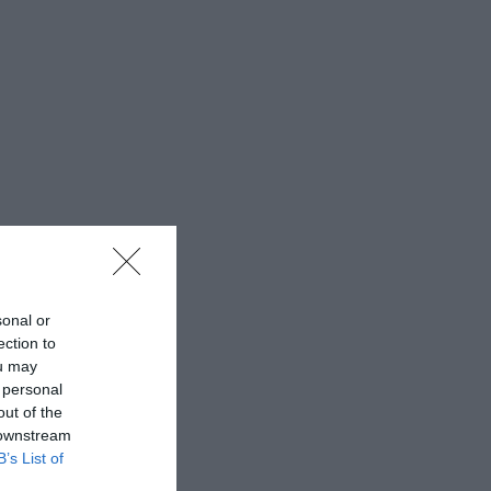
sonal or
ection to
ou may
 personal
out of the
 downstream
B’s List of