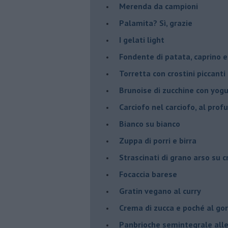
Merenda da campioni
Palamita? Sì, grazie
I gelati light
Fondente di patata, caprino e
Torretta con crostini piccanti 
Brunoise di zucchine con yog
Carciofo nel carciofo, al prof
Bianco su bianco
Zuppa di porri e birra
Strascinati di grano arso su 
Focaccia barese
Gratin vegano al curry
Crema di zucca e poché al go
Panbrioche semintegrale alle 