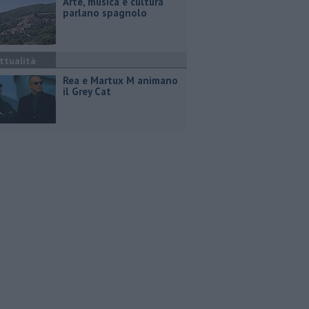
Arte, musica e cultura
parlano spagnolo
ttualità
Rea e Martux M animano
il Grey Cat