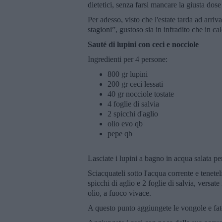
dietetici, senza farsi mancare la giusta dose
Per adesso, visto che l'estate tarda ad arriv
stagioni”, gustoso sia in infradito che in 
Sauté di lupini con ceci e nocciole
Ingredienti per 4 persone:
800 gr lupini
200 gr ceci lessati
40 gr nocciole tostate
4 foglie di salvia
2 spicchi d'aglio
olio evo qb
pepe qb
Lasciate i lupini a bagno in acqua salata pe
Sciacquateli sotto l'acqua corrente e teneteli
spicchi di aglio e 2 foglie di salvia, versate
olio, a fuoco vivace.
A questo punto aggiungete le vongole e fate