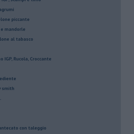
 agrumi
elone piccante
e e mandorle
elone al tabasco
 IGP, Rucola, Croccante
rediente
y smith
.
mantecato con taleggio