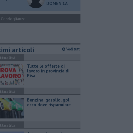
DOMENICA
Condoglianze
imi articoli
Vedi tutti
ttualità
​Tutte le offerte di
lavoro in provincia di
Pisa
ttualità
​Benzina, gasolio, gpl,
ecco dove risparmiare
ttualità