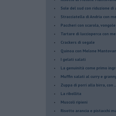
Sole del sud con riduzione di
Stracciatella di Andria con m
Paccheri con scarola, vongol
Tartare di luccioperca con m
Crackers di segale
Quinoa con Melone Mantovano
I gelati salati
La genuinità come primo ing
Muffin salati al curry e grann
Zuppa di porri alla birra, con ..
La ribollita
Muscoli ripieni
Risotto arancia e pistacchi 