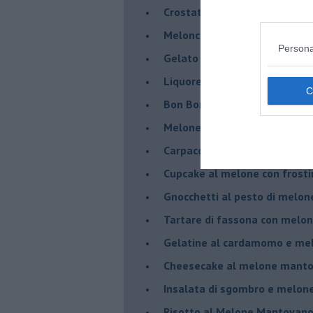
Crostatina con crema al gran
Meloncino, liquore al melon
Persona
Gelato al melone mantovano
Liquore al melone mantovano
Bon Bon di melone mantovano
Melone mantovano IGP liquido
Carpaccio di manzo con capr
Cupcake al melone con frost
Gnocchetti al pesto di melo
Tartare di fassona con melon
Gelatine al cardamomo e me
Cheesecake al melone manto
Insalata di sgombro e melo
Risotto al Melone Mantovano 