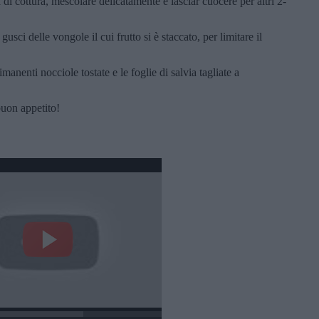
di cottura, mescolare delicatamente e lasciar cuocere per altri 2-
gusci delle vongole il cui frutto si è staccato, per limitare il
imanenti nocciole tostate e le foglie di salvia tagliate a
buon appetito!