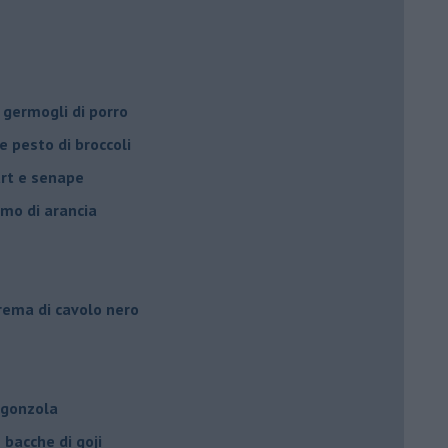
 germogli di porro
e pesto di broccoli
urt e senape
umo di arancia
crema di cavolo nero
rgonzola
bacche di goji