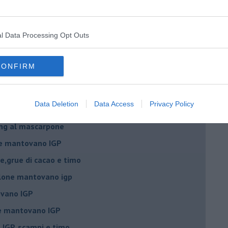
a padano, gelatina al melone e lavanda
e mantovano IGP
l Data Processing Opt Outs
 igp e peperoncino
CONFIRM
 igp al grana padano
 con crostacei e molluschi
Data Deletion
Data Access
Privacy Policy
ino al melone mantovano
ing al mascarpone
ne mantovano IGP
e,grue di cacao e timo
lone mantovano igp
vano IGP
ne mantovano IGP
IGP, scampi e timo