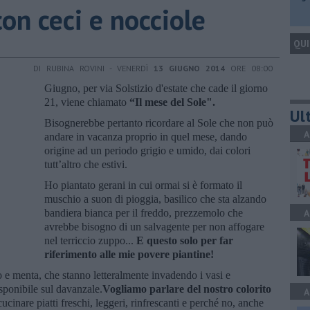
con ceci e nocciole
QUI
DI RUBINA ROVINI - VENERDÌ
13 GIUGNO 2014
ORE 08:00
Giugno, per via Solstizio d'estate che cade il giorno
21, viene chiamato
“Il mese del Sole".
Ult
Bisognerebbe pertanto ricordare al Sole che non può
A
andare in vacanza proprio in quel mese, dando
origine ad un periodo grigio e umido, dai colori
tutt’altro che estivi.
Ho piantato gerani in cui ormai si è formato il
muschio a suon di pioggia, basilico che sta alzando
bandiera bianca per il freddo, prezzemolo che
A
avrebbe bisogno di un salvagente per non affogare
nel terriccio zuppo...
E questo solo per far
riferimento alle mie povere piantine!
o e menta, che stanno letteralmente invadendo i vasi e
sponibile sul davanzale.
Vogliamo parlare del nostro colorito
A
ucinare piatti freschi, leggeri, rinfrescanti e perché no, anche