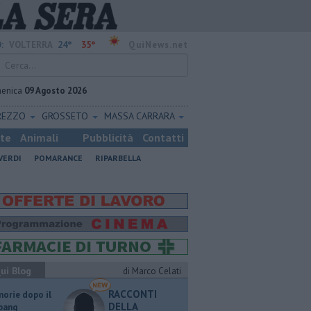
24°
35°
:
VOLTERRA
QuiNews.net
enica
09 Agosto 2026
REZZO
GROSSETO
MASSA CARRARA
ste
Animali
Pubblicità
Contatti
VERDI
POMARANCE
RIPARBELLA
ui Blog
di Marco Celati
RACCONTI
orie dopo il
DELLA
 bang