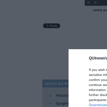
come pul
QUInewsVo
If you wish 
sensitive in
confirm you
Articoli dal Blog “Raccontare di Gust
continue se
information 
Vellutata di cime di rapa al c
further disc
participants
Spaghetti con crema di zucca 
Downstream 