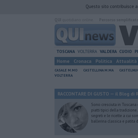
Questo sito contribuisce 
QUI
quotidiano online.
Percorso semplificat
TOSCANA
VOLTERRA
VALDERA
CUOIO
P
Home
Cronaca
Politica
Attualità
CASALE M.MO
CASTELLINA M.MA
CASTELNU
VOLTERRA
RACCONTARE DI GUSTO — il Blog di R
Sono cresciuta in Toscana
piatti tipici della tradizion
segreti e le ricette a cui s
ballerina classica e patita