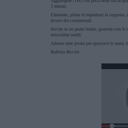
Aggiungete i ceci con poca della sua acqua 
3 minuti.
Eliminate, prima di impiattare la zuppetta, i 
lavoro dei commensali.
Servite in un piatto fondo, guarnite con le r
striscioline sottili.
Adesso siete pronti per sporcarvi le mani, 
Rubina Rovini