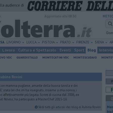
alla audience di
o
Aggiornato alle 08:30
METEO
Dom
ISA
LIVORNO
LUCCA
PISTOIA
PRATO
FIRENZE
SIENA
A
Lavoro
Cultura e Spettacolo
Eventi
Sport
Blog
Intervi
OVO VDC
GUARDISTALLO
MONTECATINI VDC
MONTESCUDAIO
MONTE
ubina Rovini
 con mamma pugliese, amante della buona tavola e dei
e. E' stata lei che mi ha insegnato, insieme a mia nonna, i
ono affettivamente più legata. Scrive di cucina dal 2006, ex
Q
 del fitness, ha partecipato a MasterChef 2015-16
Vedi tutti gli articoli del blog di Rubina Rovini
Mem
big