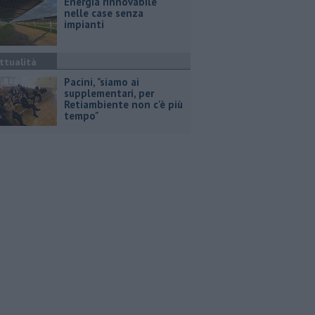
Energia rinnovabile
nelle case senza
impianti
ttualità
Pacini, "siamo ai
supplementari, per
Retiambiente non c'è più
tempo"