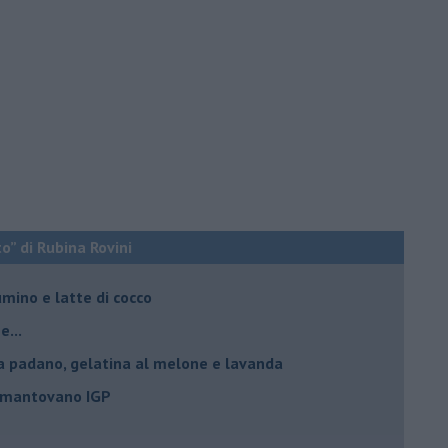
o” di Rubina Rovini
umino e latte di cocco
e...
a padano, gelatina al melone e lavanda
e mantovano IGP