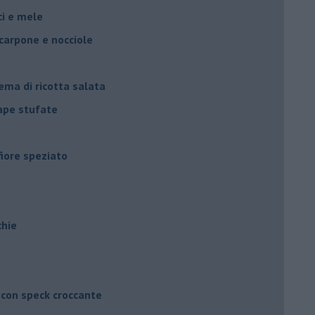
oci e mele
scarpone e nocciole
ema di ricotta salata
rape stufate
fiore speziato
chie
 con speck croccante