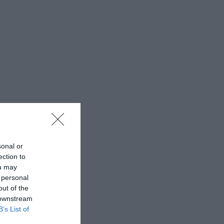
sonal or
ection to
ou may
 personal
out of the
 downstream
B’s List of