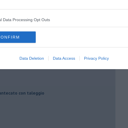
elone al tabasco
l Data Processing Opt Outs
 IGP, Rucola, Croccante
CONFIRM
rediente
y smith
Data Deletion
Data Access
Privacy Policy
.
mantecato con taleggio