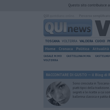
Questo sito contribuisce 
QUI
quotidiano online.
Percorso semplificat
TOSCANA
VOLTERRA
VALDERA
CUOIO
P
Home
Cronaca
Politica
Attualità
CASALE M.MO
CASTELLINA M.MA
CASTELNU
VOLTERRA
RACCONTARE DI GUSTO — il Blog di R
Sono cresciuta in Toscana
piatti tipici della tradizion
segreti e le ricette a cui s
ballerina classica e patita