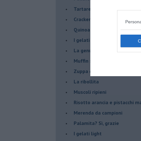
Tartare di luccioperca con m
Crackers di segale
Persona
Quinoa con Melone Mantovano
I gelati salati
La genuinità come primo ing
Muffin salati al curry e grann
Zuppa di porri alla birra, con ..
La ribollita
Muscoli ripieni
Risotto arancia e pistacchi 
Merenda da campioni
Palamita? Sì, grazie
I gelati light