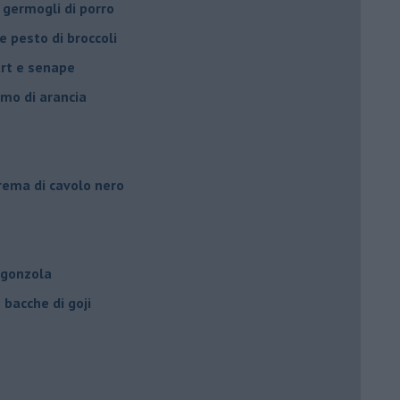
 germogli di porro
e pesto di broccoli
urt e senape
umo di arancia
crema di cavolo nero
rgonzola
bacche di goji