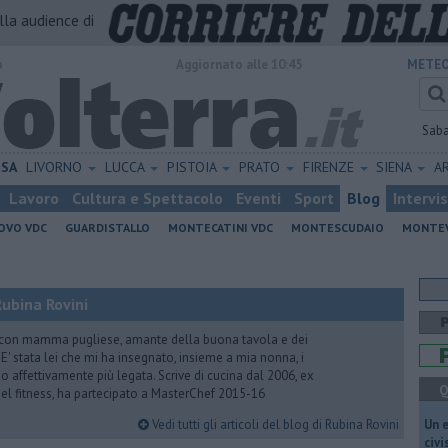
alla audience di
o
Aggiornato alle 10:45
METEO
Sab
ISA
LIVORNO
LUCCA
PISTOIA
PRATO
FIRENZE
SIENA
A
Lavoro
Cultura e Spettacolo
Eventi
Sport
Blog
Intervi
OVO VDC
GUARDISTALLO
MONTECATINI VDC
MONTESCUDAIO
MONTE
ubina Rovini
 con mamma pugliese, amante della buona tavola e dei
e. E' stata lei che mi ha insegnato, insieme a mia nonna, i
ono affettivamente più legata. Scrive di cucina dal 2006, ex
Q
 del fitness, ha partecipato a MasterChef 2015-16
Vedi tutti gli articoli del blog di Rubina Rovini
​Un 
civ