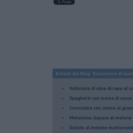
Articoli dal Blog “Raccontare di Gust
Vellutata di cime di rapa al c
Spaghetti con crema di zucca 
Crostatina con crema al gran
Meloncino, liquore al melon
Gelato al melone mantovano