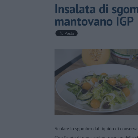
Insalata di sgo
mantovano IGP
Scolare lo sgombro dal liquido di conservaz
Con l'aiuto di uno scavino, ricavare delle s