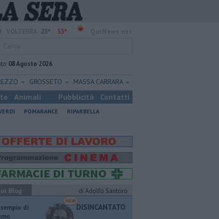
23°
33°
:
VOLTERRA
QuiNews.net
ato
08 Agosto 2026
REZZO
GROSSETO
MASSA CARRARA
ste
Animali
Pubblicità
Contatti
VERDI
POMARANCE
RIPARBELLA
ui Blog
di Adolfo Santoro
DISINCANTATO
esempio di
ismo