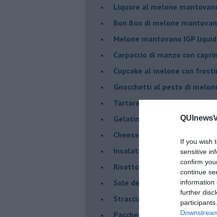
Liquore al melone mantovano
Bon Bon di melone mantovano
Melone mantovano IGP liquido
Carpaccio di manzo con capr
Cupcake al melone con frost
Gnocchetti al pesto di melo
Tartare di fassona con melon
Gelatine al cardamomo e me
QUInewsVo
Cheesecake al melone manto
If you wish 
Insalata di sgombro e melo
sensitive in
confirm you
Risotto al Melone Mantovano 
continue se
Sole del sud con riduzione di
information 
further disc
Stracciatella di Andria con m
participants
Downstream 
Paccheri con scarola, vongol