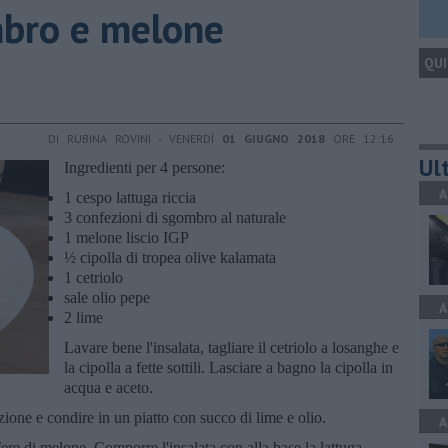
mbro e melone
QUI
DI RUBINA ROVINI - VENERDÌ
01 GIUGNO 2018
ORE 12:16
Ult
Ingredienti per 4 persone:
A
1 cespo lattuga riccia
3 confezioni di sgombro al naturale
1 melone liscio IGP
½ cipolla di tropea olive kalamata
1 cetriolo
sale olio pepe
A
2 lime
Lavare bene l'insalata, tagliare il cetriolo a losanghe e
la cipolla a fette sottili. Lasciare a bagno la cipolla in
acqua e aceto.
ione e condire in un piatto con succo di lime e olio.
A
fere di melone. Comporre l'insalata con alla base la lattuga,