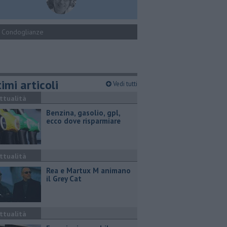
Condoglianze
imi articoli
Vedi tutti
ttualità
​Benzina, gasolio, gpl,
ecco dove risparmiare
ttualità
Rea e Martux M animano
il Grey Cat
ttualità