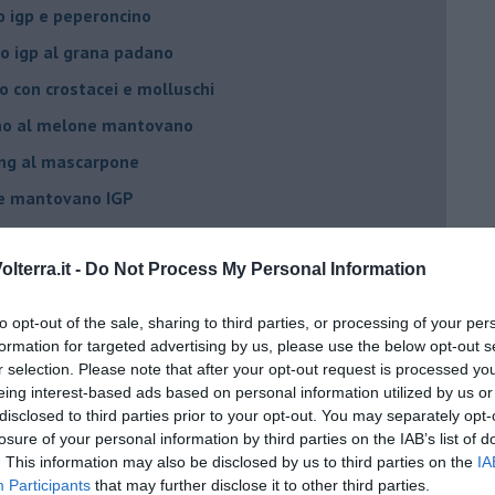
 igp e peperoncino
 igp al grana padano
 con crostacei e molluschi
ino al melone mantovano
ing al mascarpone
ne mantovano IGP
e,grue di cacao e timo
lone mantovano igp
lterra.it -
Do Not Process My Personal Information
vano IGP
to opt-out of the sale, sharing to third parties, or processing of your per
ne mantovano IGP
formation for targeted advertising by us, please use the below opt-out s
r selection. Please note that after your opt-out request is processed y
IGP, scampi e timo
eing interest-based ads based on personal information utilized by us or
 agrumi
disclosed to third parties prior to your opt-out. You may separately opt-
losure of your personal information by third parties on the IAB’s list of
elone piccante
. This information may also be disclosed by us to third parties on the
IA
Participants
that may further disclose it to other third parties.
e e mandorle