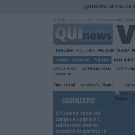
Questo sito contribuisce 
QUI
quotidiano online.
Percorso semplificat
TOSCANA
VOLTERRA
VALDERA
CUOIO
P
Home
Cronaca
Politica
Attualità
CASALE M.MO
CASTELLINA M.MA
CASTELNU
VOLTERRA
lazione
Ancora una scossa di terremoto nel Pisano
Tutti i titoli:
Geotermia, per 
Il fulmine cade sul
campo e colpisce il
calciatore: morto
durante la partita in