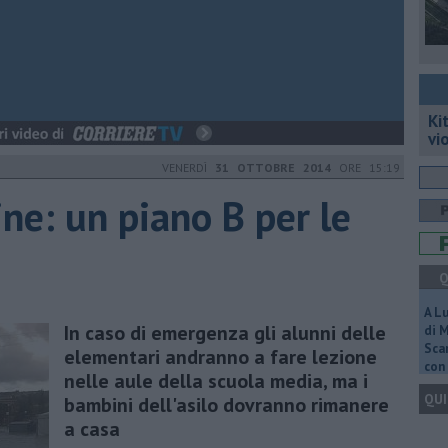
Ki
vi
VENERDÌ
31 OTTOBRE 2014
ORE 15:19
ne: un piano B per le
Q
A L
In caso di emergenza gli alunni delle
di 
Scar
elementari andranno a fare lezione
con 
nelle aule della scuola media, ma i
QUI
bambini dell'asilo dovranno rimanere
a casa