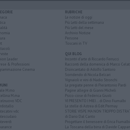
EGORIE
RUBRICHE
naca
Le notizie di oggi
tica
Più Letti della settimana
alità
Più Letti del mese
nomia
Archivio Notizie
ura
Persone
rt
Toscani in TV
tacoli
rviste
QUI BLOG
nion Leader
Incontri d'arte di Riccardo Ferrucci
rese & Professioni
Racconti della domenica di Marco Celat
grammazione Cinema
Disincantato di Adolfo Santoro
Sorridendo di Nicola Belcari
Vignaioli e vini di Nadio Stronchi
MUNI
Le pregiate penne di Pierantonio Pardi
ale M.mo
Pagine allegre di Gianni Micheli
tellina M.ma
Psico-cose di Federica Giusti
telnuovo VDC
VI PRESENTO I MIEI... di Dino Fiumalbi
distallo
Le stelle di Astrea di Edit Permay
ecatini vdc
STORIE VISPE MA NON TROPPO DISTR
tescudaio
di Dario Dal Canto
teverdi
Progettare il benessere di Erica Fiumalbi
arance
La Toscana della birra di Davide Cappan