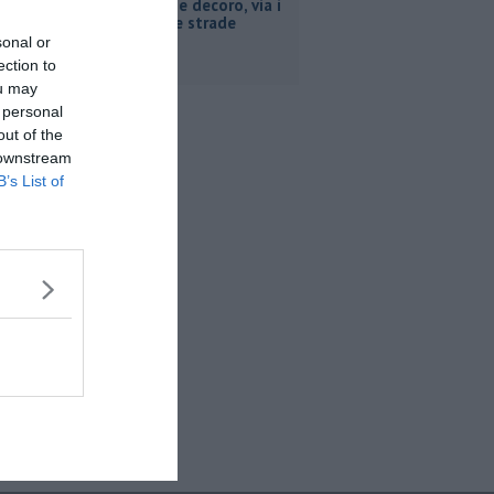
Operazione decoro, via i
rifiuti dalle strade
provinciali
sonal or
ection to
ou may
 personal
out of the
 downstream
B’s List of