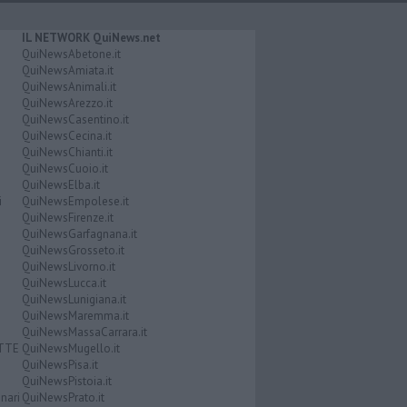
IL NETWORK QuiNews.net
QuiNewsAbetone.it
QuiNewsAmiata.it
QuiNewsAnimali.it
QuiNewsArezzo.it
QuiNewsCasentino.it
QuiNewsCecina.it
QuiNewsChianti.it
QuiNewsCuoio.it
QuiNewsElba.it
i
QuiNewsEmpolese.it
QuiNewsFirenze.it
QuiNewsGarfagnana.it
QuiNewsGrosseto.it
QuiNewsLivorno.it
QuiNewsLucca.it
QuiNewsLunigiana.it
QuiNewsMaremma.it
QuiNewsMassaCarrara.it
ATTE
QuiNewsMugello.it
QuiNewsPisa.it
QuiNewsPistoia.it
nari
QuiNewsPrato.it