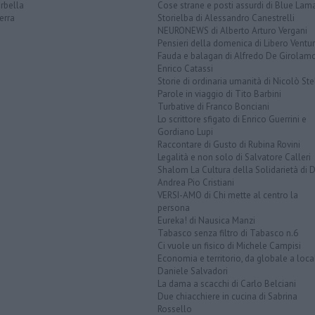
rbella
Cose strane e posti assurdi di Blue Lam
erra
Storielba di Alessandro Canestrelli
NEURONEWS di Alberto Arturo Vergani
Pensieri della domenica di Libero Ventur
Fauda e balagan di Alfredo De Girolam
Enrico Catassi
Storie di ordinaria umanità di Nicolò Ste
Parole in viaggio di Tito Barbini
Turbative di Franco Bonciani
Lo scrittore sfigato di Enrico Guerrini e
Gordiano Lupi
Raccontare di Gusto di Rubina Rovini
Legalità e non solo di Salvatore Calleri
Shalom La Cultura della Solidarietà di 
Andrea Pio Cristiani
VERSI-AMO di Chi mette al centro la
persona
Eureka! di Nausica Manzi
Tabasco senza filtro di Tabasco n.6
Ci vuole un fisico di Michele Campisi
Economia e territorio, da globale a loca
Daniele Salvadori
La dama a scacchi di Carlo Belciani
Due chiacchiere in cucina di Sabrina
Rossello