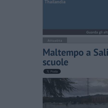
Thailandia
Attualità
Maltempo a Sali
scuole