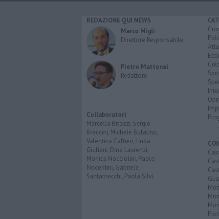
REDAZIONE QUI NEWS
CAT
Cro
Marco Migli
Poli
Direttore Responsabile
Attu
Eco
Cult
Pietro Mattonai
Spo
Redattore
Spet
Inte
Opi
Imp
Collaboratori
Pro
Marcella Bitozzi, Sergio
Braccini, Michele Bufalino,
Valentina Caffieri, Linda
CO
Giuliani, Dina Laurenzi,
Cas
Monica Nocciolini, Paolo
Cas
Nocentini, Gabriele
Cas
Santarnecchi, Paola Silvi.
Guar
Mont
Mon
Mon
Pom