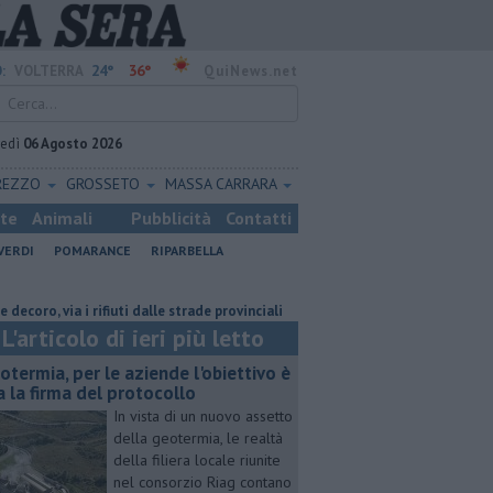
24°
36°
:
VOLTERRA
QuiNews.net
vedì
06 Agosto 2026
REZZO
GROSSETO
MASSA CARRARA
ste
Animali
Pubblicità
Contatti
VERDI
POMARANCE
RIPARBELLA
ia i rifiuti dalle strade provinciali
Frana di Serrazzano, riaperta la cir
L'articolo di ieri più letto
otermia, per le aziende l'obiettivo è
a la firma del protocollo
In vista di un nuovo assetto
della geotermia, le realtà
della filiera locale riunite
nel consorzio Riag contano