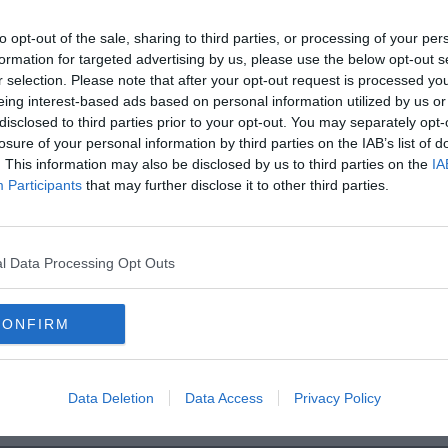
gnini - l’amministrazione comunale chiede la collaborazione di
i, protezione civile, volontari a vario titolo, al fine di fronteggiare
to opt-out of the sale, sharing to third parties, or processing of your per
ali, giungono improvvise ed inaspettate".
formation for targeted advertising by us, please use the below opt-out s
r selection. Please note that after your opt-out request is processed y
eing interest-based ads based on personal information utilized by us or
disclosed to third parties prior to your opt-out. You may separately opt-
losure of your personal information by third parties on the IAB’s list of
. This information may also be disclosed by us to third parties on the
IA
oscana iscriviti alla
Newsletter QUInews - ToscanaMedia.
Participants
that may further disclose it to other third parties.
amente nella tua casella di posta.
l Data Processing Opt Outs
lluvione
CONFIRM
ementare
scuola dell'infanzia
protezione civile
Data Deletion
Data Access
Privacy Policy