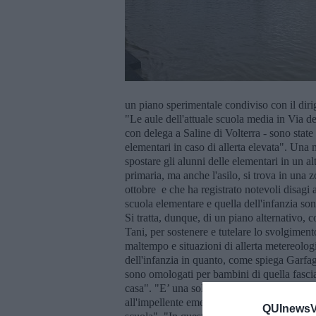
un piano sperimentale condiviso con il dirig
"Le aule dell'attuale scuola media in Via d
con delega a Saline di Volterra - sono state
elementari in caso di allerta elevata". Una
spostare gli alunni delle elementari in un alt
primaria, ma anche l'asilo, si trova in una 
ottobre e che ha registrato notevoli disagi
scuola elementare e quella dell'infanzia son
Si tratta, dunque, di un piano alternativo, 
Tani, per sostenere e tutelare lo svolgimento
maltempo e situazioni di allerta metereologi
dell'infanzia in quanto, come spiega Garfagn
sono omologati per bambini di quella fascia 
casa". "E’ una soluzione applicata in via s
all'impellente emergenza del territorio e per
QUInewsVo