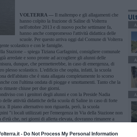
VOLTERRA —
Il maltempo e gli allagamenti che
Ult
hanno colpito la frazione di Saline di Volterra
A
nell'ottobre 2013 e di nuovo poche settimane fa,
hanno anche compromesso l'attività didattica delle
scuole. Per questo arriva oggi dal Comune di Volterra
ente scolastico e con le famiglie.
ella Stazione – spiega Tiziana Garfagnini, consigliere comunale
 già arredate e sono pronte ad accogliere gli alunni delle
A
 misura, dunque, che permetterebbe, in caso di emergenza, di
ro plesso scolastico. L'edificio che ospita, infatti, la scuola
zona dell'abitato che è stata allagata completamente lo scorso
 anche con l'ultima ondata di piogge e smottamenti. Tanto che la
o rimaste chiuse per due giorni.
condiviso con i genitori degli alunni e con la Preside Nadia
A
 delle attività didattiche della scuola di Saline in caso di forte
ca. Il piano alternativo non riguarda, però, la scuola
ini "i locali utilizzati per l'emergenza in Via della Stazione non
d'età che, nei giorni di allerta elevata, dovranno rimanere a
perimentale – prosegue la consigliera - per rimediare
A
 consentire agli alunni di frequentare più giorni possibili di
lterra.it -
Do Not Process My Personal Information