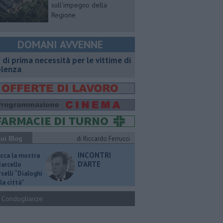
sull'impegno della
Regione
DOMANI AVVENNE
t di prima necessità per le vittime di
olenza
ui Blog
di Riccardo Ferrucci
INCONTRI
ucca la mostra
D'ARTE
Marcello
selli “Dialoghi
la città"
Condoglianze