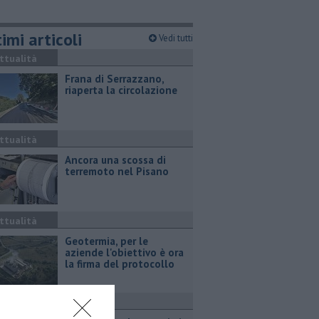
imi articoli
Vedi tutti
ttualità
Frana di Serrazzano,
riaperta la circolazione
ttualità
Ancora una scossa di
terremoto nel Pisano
ttualità
Geotermia, per le
aziende l'obiettivo è ora
la firma del protocollo
ttualità