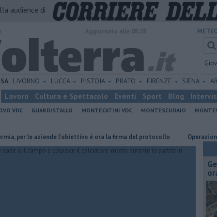
alla audience di
o
Aggiornato alle 08:28
METEO
Gio
ISA
LIVORNO
LUCCA
PISTOIA
PRATO
FIRENZE
SIENA
A
Lavoro
Cultura e Spettacolo
Eventi
Sport
Blog
Intervi
OVO VDC
GUARDISTALLO
MONTECATINI VDC
MONTESCUDAIO
MONTE
le aziende l'obiettivo è ora la firma del protocollo
Operazione decoro, v
Ge
or