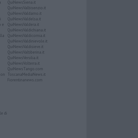
a
QuiNewsSiena.it
QuiNewsValbisenzio.it
QuiNewsValdarno.it
i
QuiNewsValdelsa.it
o e
QuiNewsValdera.it
QuiNewsValdichiana.it
lla
QuiNewsValdicornia.it
QuiNewsValdinievole.it
QuiNewsValdisieve.it
QuiNewsValtiberina.it
QuiNewsVersilia.it
QuiNewsVolterra.it
QuiNewsTango.com
Don
ToscanaMediaNews.it
Fiorentinanews.com
le di