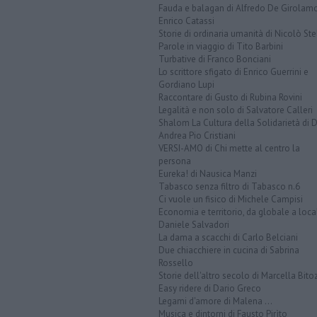
Fauda e balagan di Alfredo De Girolam
Enrico Catassi
Storie di ordinaria umanità di Nicolò Ste
Parole in viaggio di Tito Barbini
Turbative di Franco Bonciani
Lo scrittore sfigato di Enrico Guerrini e
Gordiano Lupi
Raccontare di Gusto di Rubina Rovini
Legalità e non solo di Salvatore Calleri
Shalom La Cultura della Solidarietà di 
Andrea Pio Cristiani
VERSI-AMO di Chi mette al centro la
persona
Eureka! di Nausica Manzi
Tabasco senza filtro di Tabasco n.6
Ci vuole un fisico di Michele Campisi
Economia e territorio, da globale a loca
Daniele Salvadori
La dama a scacchi di Carlo Belciani
Due chiacchiere in cucina di Sabrina
Rossello
Storie dell'altro secolo di Marcella Bito
Easy ridere di Dario Greco
Legami d'amore di Malena ...
Musica e dintorni di Fausto Pirìto