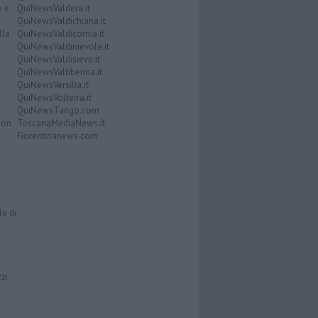
o e
QuiNewsValdera.it
QuiNewsValdichiana.it
lla
QuiNewsValdicornia.it
QuiNewsValdinievole.it
QuiNewsValdisieve.it
QuiNewsValtiberina.it
QuiNewsVersilia.it
QuiNewsVolterra.it
QuiNewsTango.com
Don
ToscanaMediaNews.it
Fiorentinanews.com
le di
zzi