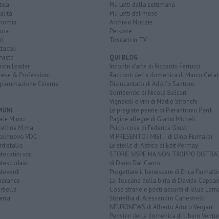
tica
Più Letti della settimana
alità
Più Letti del mese
nomia
Archivio Notizie
ura
Persone
rt
Toscani in TV
tacoli
rviste
QUI BLOG
nion Leader
Incontri d'arte di Riccardo Ferrucci
rese & Professioni
Racconti della domenica di Marco Celat
grammazione Cinema
Disincantato di Adolfo Santoro
Sorridendo di Nicola Belcari
Vignaioli e vini di Nadio Stronchi
MUNI
Le pregiate penne di Pierantonio Pardi
ale M.mo
Pagine allegre di Gianni Micheli
tellina M.ma
Psico-cose di Federica Giusti
telnuovo VDC
VI PRESENTO I MIEI... di Dino Fiumalbi
distallo
Le stelle di Astrea di Edit Permay
ecatini vdc
STORIE VISPE MA NON TROPPO DISTR
tescudaio
di Dario Dal Canto
teverdi
Progettare il benessere di Erica Fiumalbi
arance
La Toscana della birra di Davide Cappan
rbella
Cose strane e posti assurdi di Blue Lam
erra
Storielba di Alessandro Canestrelli
NEURONEWS di Alberto Arturo Vergani
Pensieri della domenica di Libero Ventur