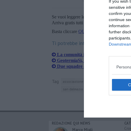
If you wish 
sensitive in
confirm you
Se vuoi leggere le notizie principali della T
continue se
Arriva gratis tutti i giorni alle 20:00 dirett
information 
Basta cliccare
QUI
further disc
participants
Ti potrebbe interessare anche:
Downstream 
La comunità in lutto per la scompar
GeotermiaSì, Anpas in campo per la s
Due squadre di volontari ad aiutare 
Persona
Tag
associazione nazionale pubbliche assisten
san dalmazio
montecatini val di cecina
REDAZIONE QUI NEWS
CAT
Cro
Marco Migli