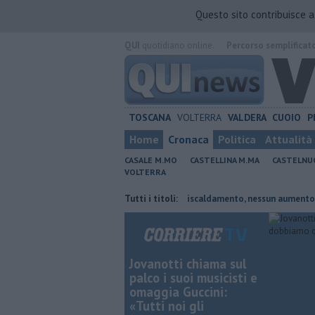
Questo sito contribuisce 
QUI
quotidiano online.
Percorso semplificat
TOSCANA
VOLTERRA
VALDERA
CUOIO
P
Home
Cronaca
Politica
Attualità
CASALE M.MO
CASTELLINA M.MA
CASTELNU
VOLTERRA
ato presidente
Tariffe del teleriscaldamento, nessun aumento
Tutti i titoli:
Sp
Jovanotti chiama sul
palco i suoi musicisti e
omaggia Guccini:
«Tutti noi gli