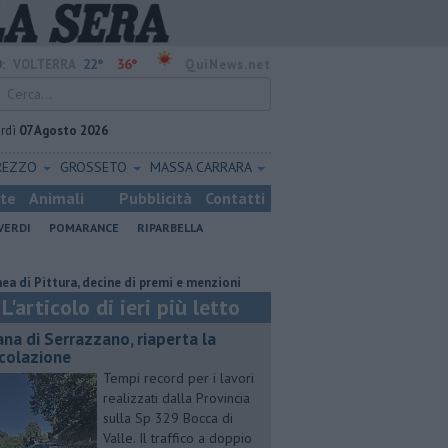
22°
36°
:
VOLTERRA
QuiNews.net
rdì
07 Agosto 2026
REZZO
GROSSETO
MASSA CARRARA
ste
Animali
Pubblicità
Contatti
VERDI
POMARANCE
RIPARBELLA
tura, decine di premi e menzioni
Misericordie Pisane, Novi confermato
L'articolo di ieri più letto
ana di Serrazzano, riaperta la
rcolazione
Tempi record per i lavori
realizzati dalla Provincia
sulla Sp 329 Bocca di
Valle. Il traffico a doppio