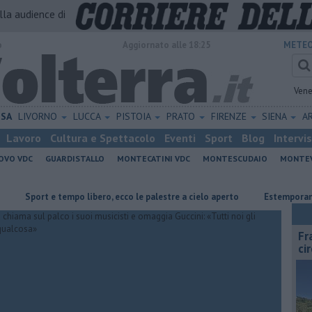
alla audience di
o
Aggiornato alle 18:25
METEO
Vene
ISA
LIVORNO
LUCCA
PISTOIA
PRATO
FIRENZE
SIENA
A
Lavoro
Cultura e Spettacolo
Eventi
Sport
Blog
Intervi
OVO VDC
GUARDISTALLO
MONTECATINI VDC
MONTESCUDAIO
MONTE
ort e tempo libero, ecco le palestre a cielo aperto
Estemporanea di Pit
Fr
ci