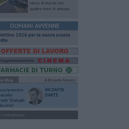
senso di marcia con
quattro mesi di anticipo
DOMANI AVVENNE
iettivo 2026 per la nuova scuola
dia
ui Blog
di Riccardo Ferrucci
INCONTRI
ucca la mostra
D'ARTE
Marcello
selli “Dialoghi
la città"
Condoglianze