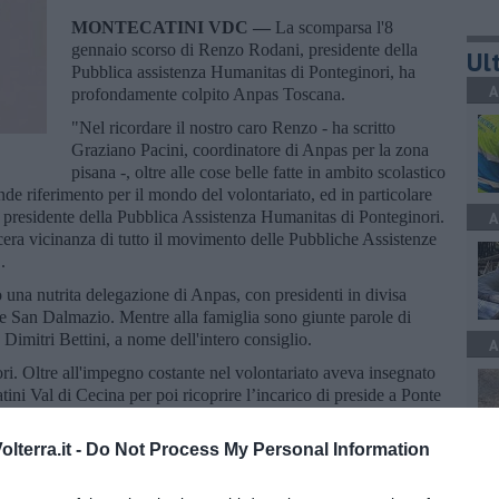
MONTECATINI VDC —
La scomparsa l'8
gennaio scorso di Renzo Rodani, presidente della
Ult
Pubblica assistenza Humanitas di Ponteginori, ha
A
profondamente colpito Anpas Toscana.
"Nel ricordare il nostro caro Renzo - ha scritto
Graziano Pacini, coordinatore di Anpas per la zona
pisana -, oltre alle cose belle fatte in ambito scolastico
nde riferimento per il mondo del volontariato, ed in particolare
o presidente della Pubblica Assistenza Humanitas di Ponteginori.
A
ncera vicinanza di tutto il movimento delle Pubbliche Assistenze
.
 una nutrita delegazione di Anpas, con presidenti in divisa
e San Dalmazio. Mentre alla famiglia sono giunte parole di
Dimitri Bettini, a nome dell'intero consiglio.
A
i. Oltre all'impegno costante nel volontariato aveva insegnato
ini Val di Cecina per poi ricoprire l’incarico di preside a Ponte
.
lterra.it -
Do Not Process My Personal Information
A