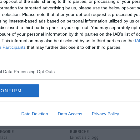
to opt-out of the sale, sharing to third parties, or processing of your per
formation for targeted advertising by us, please use the below opt-out s
r selection. Please note that after your opt-out request is processed y
oscana iscriviti alla
Newsletter QUInews - ToscanaMedia.
eing interest-based ads based on personal information utilized by us or
amente nella tua casella di posta.
disclosed to third parties prior to your opt-out. You may separately opt-
losure of your personal information by third parties on the IAB’s list of
. This information may also be disclosed by us to third parties on the
IA
Participants
that may further disclose it to other third parties.
sa di Mauro
icurezza
nelle Marche
l Data Processing Opt Outs
ze
ponteginori
toscana
volontariato
sasso pisano
montecerboli
CONFIRM
ponte a egola
bientina
volterra
montescudaio
Data Deletion
Data Access
Privacy Policy
EGORIE
RUBRICHE
naca
Le notizie di oggi