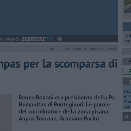
Ob
me
GIOVEDÌ
10 GENNAIO 2019
ORE 09:00
Anpas per la scomparsa di
Q
A L
Renzo Rodani era presidente della Pa
di 
Scar
Humanitas di Ponteginori. Le parole
con 
del coordinatore della zona pisana
QUI
Anpas Toscana, Graziano Pacini