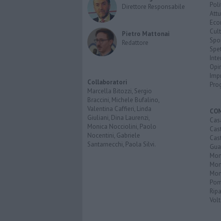
Poli
Direttore Responsabile
Attu
Eco
Cult
Pietro Mattonai
Spo
Redattore
Spet
Inte
Opi
Imp
Collaboratori
Pro
Marcella Bitozzi, Sergio
Braccini, Michele Bufalino,
Valentina Caffieri, Linda
CO
Giuliani, Dina Laurenzi,
Cas
Monica Nocciolini, Paolo
Cas
Nocentini, Gabriele
Cas
Santarnecchi, Paola Silvi.
Guar
Mont
Mon
Mon
Pom
Ripa
Volt