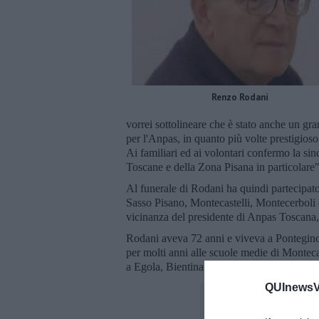
Renzo Rodani
vorrei sottolineare che è stato anche un gra
per l'Anpas, in quanto più volte prestigios
Ai familiari ed ai volontari confermo la si
Toscane e della Zona Pisana in particolare"
Al funerale di Rodani ha quindi partecipato
Sasso Pisano, Montecastelli, Montecerboli 
vicinanza del presidente di Anpas Toscana, 
Rodani aveva 72 anni e viveva a Ponteginor
per molti anni alle scuole medie di Montecat
a Egola, Bientina, Volterra e Montescudaio
QUInewsVo