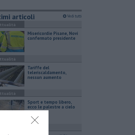
imi articoli
Vedi tutti
ttualità
Misericordie Pisane, Novi
confermato presidente
ttualità
Tariffe del
teleriscaldamento,
nessun aumento
ttualità
Sport e tempo libero,
ecco le palestre a cielo
aperto
ttualità