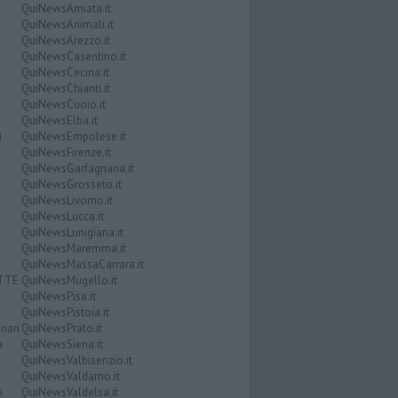
QuiNewsAmiata.it
QuiNewsAnimali.it
QuiNewsArezzo.it
QuiNewsCasentino.it
QuiNewsCecina.it
QuiNewsChianti.it
QuiNewsCuoio.it
QuiNewsElba.it
i
QuiNewsEmpolese.it
QuiNewsFirenze.it
QuiNewsGarfagnana.it
QuiNewsGrosseto.it
QuiNewsLivorno.it
QuiNewsLucca.it
QuiNewsLunigiana.it
QuiNewsMaremma.it
QuiNewsMassaCarrara.it
ATTE
QuiNewsMugello.it
QuiNewsPisa.it
QuiNewsPistoia.it
nari
QuiNewsPrato.it
a
QuiNewsSiena.it
QuiNewsValbisenzio.it
QuiNewsValdarno.it
i
QuiNewsValdelsa.it