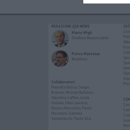
REDAZIONE QUI NEWS
CAT
Cro
Marco Migli
Poli
Direttore Responsabile
Attu
Eco
Cult
Pietro Mattonai
Spo
Redattore
Spet
Inte
Opi
Imp
Collaboratori
Pro
Marcella Bitozzi, Sergio
Braccini, Michele Bufalino,
Valentina Caffieri, Linda
CO
Giuliani, Dina Laurenzi,
Cas
Monica Nocciolini, Paolo
Cas
Nocentini, Gabriele
Cas
Santarnecchi, Paola Silvi.
Guar
Mont