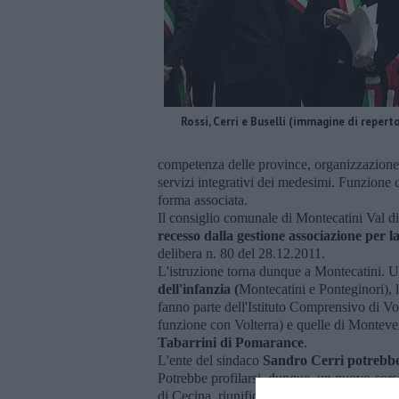
Rossi, Cerri e Buselli (immagine di repert
competenza delle province, organizzazione e 
servizi integrativi dei medesimi. Funzione 
forma associata.
Il consiglio comunale di Montecatini Val di
recesso dalla gestione associazione per la
delibera n. 80 del 28.12.2011.
L'istruzione torna dunque a Montecatini. Un
dell'infanzia (
Montecatini e Ponteginori), 
fanno parte dell'Istituto Comprensivo di Vo
funzione con Volterra) e quelle di Montever
Tabarrini di Pomarance
.
L'ente del sindaco
Sandro Cerri
potrebbe
Potrebbe profilarsi, dunque, un nuovo corso
di Cecina, riunificata dalla Regione Toscana