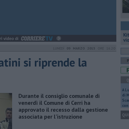
Ki
vi
LUNEDÌ
09 MARZO 2015
ORE 16:20
ini si riprende la
Q
A L
Durante il consiglio comunale di
di 
Scar
venerdì il Comune di Cerri ha
con 
approvato il recesso dalla gestione
QUI
associata per l'istruzione