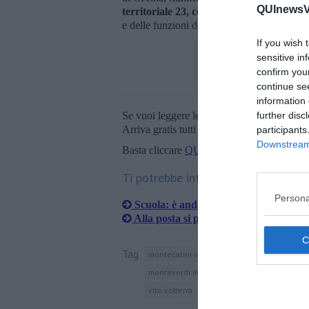
QUInewsVo
territoriale 23, comprendente tutti e 5 
e delle funzioni degli enti, che apre anche 
If you wish 
sensitive in
confirm you
continue se
information 
Se vuoi leggere le notizie principali della T
further disc
Arriva gratis tutti i giorni alle 20:00 dirett
participants
Downstream 
Basta cliccare
QUI
Ti potrebbe interessare anche:
Persona
Scuola: è andata in pensione la dirig
Alla posta si potrà andare solo a giorn
Tag
montecatini val di cecina
consiglio comu
monteverdi marittimo
pomarance
scuol
vito volterra
val di cecina
toscana
pro