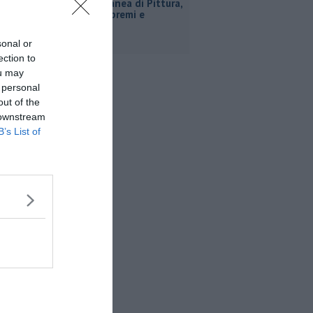
Estemporanea di Pittura,
decine di premi e
menzioni
sonal or
ection to
ou may
 personal
out of the
 downstream
B’s List of