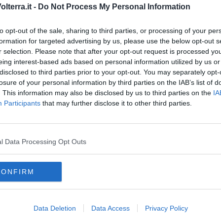
lterra.it -
Do Not Process My Personal Information
i Comuni.
Una legge, quella regionale sul riordino delle Province
nuove prospettive per la gestione delle varie attività dei Comuni.
to opt-out of the sale, sharing to third parties, or processing of your per
formation for targeted advertising by us, please use the below opt-out s
r selection. Please note that after your opt-out request is processed y
eing interest-based ads based on personal information utilized by us or
disclosed to third parties prior to your opt-out. You may separately opt-
oscana iscriviti alla
Newsletter QUInews - ToscanaMedia.
losure of your personal information by third parties on the IAB’s list of
amente nella tua casella di posta.
. This information may also be disclosed by us to third parties on the
IA
Participants
that may further disclose it to other third parties.
l Data Processing Opt Outs
ente Ragoni
i alterni
CONFIRM
nale
comune
unione montana alta val di cecina
a
volterra
scuola dell'infanzia
montecatini
ponteginori
vincia
Data Deletion
Data Access
Privacy Policy