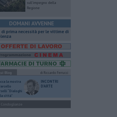
sull'impegno della
Regione
DOMANI AVVENNE
t di prima necessità per le vittime di
olenza
ui Blog
di Riccardo Ferrucci
INCONTRI
ucca la mostra
D'ARTE
Marcello
selli “Dialoghi
la città"
Condoglianze