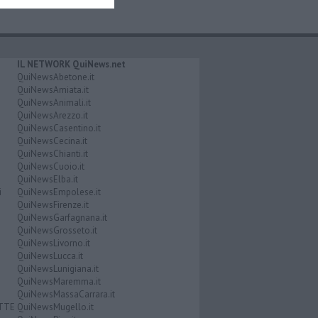
IL NETWORK QuiNews.net
QuiNewsAbetone.it
QuiNewsAmiata.it
QuiNewsAnimali.it
QuiNewsArezzo.it
QuiNewsCasentino.it
QuiNewsCecina.it
QuiNewsChianti.it
QuiNewsCuoio.it
QuiNewsElba.it
i
QuiNewsEmpolese.it
QuiNewsFirenze.it
QuiNewsGarfagnana.it
QuiNewsGrosseto.it
QuiNewsLivorno.it
QuiNewsLucca.it
QuiNewsLunigiana.it
QuiNewsMaremma.it
QuiNewsMassaCarrara.it
ATTE
QuiNewsMugello.it