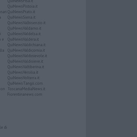
QuiNewsPisa.it
QuiNewsPistoia.it
nari
QuiNewsPrato.it
a
QuiNewsSiena.it
QuiNewsValbisenzio.it
QuiNewsValdarno.it
i
QuiNewsValdelsa.it
o e
QuiNewsValdera.it
QuiNewsValdichiana.it
lla
QuiNewsValdicornia.it
QuiNewsValdinievole.it
QuiNewsValdisieve.it
QuiNewsValtiberina.it
QuiNewsVersilia.it
QuiNewsVolterra.it
QuiNewsTango.com
Don
ToscanaMediaNews.it
Fiorentinanews.com
le di