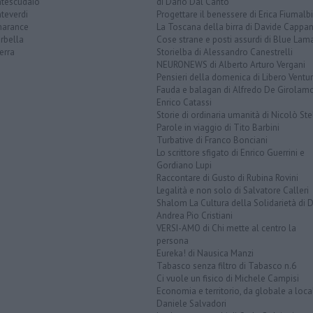
tescudaio
di Dario Dal Canto
teverdi
Progettare il benessere di Erica Fiumalbi
arance
La Toscana della birra di Davide Cappan
rbella
Cose strane e posti assurdi di Blue Lam
erra
Storielba di Alessandro Canestrelli
NEURONEWS di Alberto Arturo Vergani
Pensieri della domenica di Libero Ventur
Fauda e balagan di Alfredo De Girolam
Enrico Catassi
Storie di ordinaria umanità di Nicolò Ste
Parole in viaggio di Tito Barbini
Turbative di Franco Bonciani
Lo scrittore sfigato di Enrico Guerrini e
Gordiano Lupi
Raccontare di Gusto di Rubina Rovini
Legalità e non solo di Salvatore Calleri
Shalom La Cultura della Solidarietà di 
Andrea Pio Cristiani
VERSI-AMO di Chi mette al centro la
persona
Eureka! di Nausica Manzi
Tabasco senza filtro di Tabasco n.6
Ci vuole un fisico di Michele Campisi
Economia e territorio, da globale a loca
Daniele Salvadori