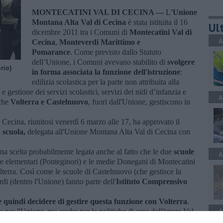
MONTECATINI VAL DI CECINA —
L
'Unione
Montana Alta Val di Cecina
è stata istituita il 16
Ult
dicembre 2011 tra i Comuni di
Montecatini Val di
A
Cecina
,
Monteverdi Marittimo e
Pomarance
. Come previsto dallo Statuto
dell’Unione, i Comuni avevano stabilito di
svolgere
orio)
in forma associata la funzione dell'istruzione
:
edilizia scolastica per la parte non attribuita alla
gestione dei servizi scolastici, servizi dei nidi d’infanzia e
A
che
Volterra e Castelnuovo
, fuori dall'Unione, gestiscono in
 Cecina, riunitosi venerdì 6 marzo alle 17, ha approvato il
 scuola,
delegata all'Unione Montana Alta Val di Cecina con
a scelta probabilmente legata anche al fatto che le due
scuole
A
le elementari (Ponteginori) e le medie Donegani di Montecatini
lterra. Così come le scuole di Castelnuovo (che gestisce la
di (dentro l'Unione) fanno parte dell'
Istituto Comprensivo
 quindi decidere di gestire questa funzione con Volterra
.
A
 per l'Unione, ma anche per le politiche di area dell'intera Val
 con la legge 13 del 2015 che ha ricostituito l'
ambito