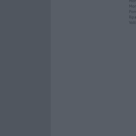
Mon
Mon
Pom
Ripa
Volt