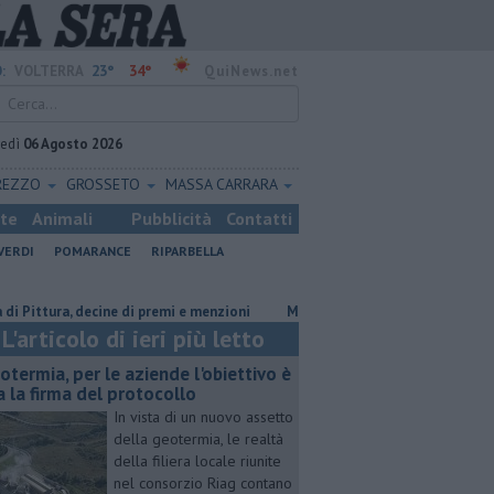
23°
34°
:
VOLTERRA
QuiNews.net
vedì
06 Agosto 2026
REZZO
GROSSETO
MASSA CARRARA
ste
Animali
Pubblicità
Contatti
VERDI
POMARANCE
RIPARBELLA
a, decine di premi e menzioni
Misericordie Pisane, Novi confermato pr
L'articolo di ieri più letto
otermia, per le aziende l'obiettivo è
a la firma del protocollo
In vista di un nuovo assetto
della geotermia, le realtà
della filiera locale riunite
nel consorzio Riag contano