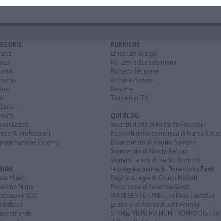
EGORIE
RUBRICHE
naca
Le notizie di oggi
tica
Più Letti della settimana
alità
Più Letti del mese
nomia
Archivio Notizie
ura
Persone
rt
Toscani in TV
tacoli
rviste
QUI BLOG
nion Leader
Incontri d'arte di Riccardo Ferrucci
rese & Professioni
Racconti della domenica di Marco Celat
grammazione Cinema
Disincantato di Adolfo Santoro
Sorridendo di Nicola Belcari
Vignaioli e vini di Nadio Stronchi
MUNI
Le pregiate penne di Pierantonio Pardi
ale M.mo
Pagine allegre di Gianni Micheli
tellina M.ma
Psico-cose di Federica Giusti
telnuovo VDC
VI PRESENTO I MIEI... di Dino Fiumalbi
distallo
Le stelle di Astrea di Edit Permay
ecatini vdc
STORIE VISPE MA NON TROPPO DISTR