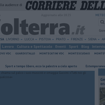
alla audience di
o
Aggiornato alle 18:25
METEO
Gio
ISA
LIVORNO
LUCCA
PISTOIA
PRATO
FIRENZE
SIENA
A
Lavoro
Cultura e Spettacolo
Eventi
Sport
Blog
Intervi
OVO VDC
GUARDISTALLO
MONTECATINI VDC
MONTESCUDAIO
MONTE
 e tempo libero, ecco le palestre a cielo aperto
Estemporanea di Pittur
Ge
or