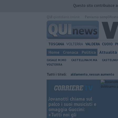
Questo sito contribuisce 
QUI
quotidiano online.
Percorso semplificat
TOSCANA
VOLTERRA
VALDERA
CUOIO
P
Home
Cronaca
Politica
Attualità
CASALE M.MO
CASTELLINA M.MA
CASTELNU
VOLTERRA
 presidente
Tariffe del teleriscaldamento, nessun aumento
Tutti i titoli:
Sport
Jovanotti chiama sul
palco i suoi musicisti e
omaggia Guccini:
«Tutti noi gli