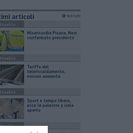
imi articoli
Vedi tutti
ttualità
Misericordie Pisane, Novi
confermato presidente
ttualità
Tariffe del
teleriscaldamento,
nessun aumento
ttualità
Sport e tempo libero,
ecco le palestre a cielo
aperto
ttualità