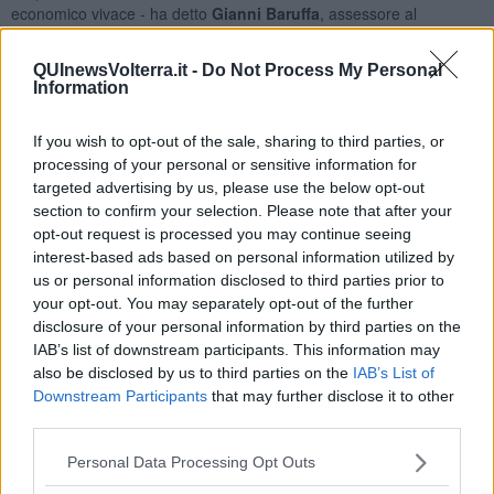
economico vivace - ha detto
Gianni Baruffa
, assessore al
commercio e turismo - che sembra per il momento non sentire la
crisi, dovuta dal fatto che il turismo fa da traino a Volterra”.
QUInewsVolterra.it -
Do Not Process My Personal
Information
If you wish to opt-out of the sale, sharing to third parties, or
“Interessante poi vedere come la
stagione turistica
, guardando i
processing of your personal or sensitive information for
dati della
tassa di soggiorno
, che per la prima volta ci consente di
targeted advertising by us, please use the below opt-out
fare
un’analisi più precisa
rispetto agli anni passati - ha aggiunto
section to confirm your selection. Please note that after your
Baruffa -,
inizi a marzo e continui fino a novembre
, poi una sosta
opt-out request is processed you may continue seeing
di qualche settimana per poi risalire per il ponte dell'Immacolata e
interest-based ads based on personal information utilized by
gli ultimi giorni dell'anno”.
us or personal information disclosed to third parties prior to
Inoltre, sempre dai dati, è possibile vedere quali sono le
your opt-out. You may separately opt-out of the further
provenienze italiane e straniere che più pernottano a Volterra
.
disclosure of your personal information by third parties on the
In testa per quanto riguarda i turisti italiani c'è la
Lombardia con il
IAB’s list of downstream participants. This information may
29%
, seguito dalla Toscana con il 14% e dal Veneto con il 9% e via
also be disclosed by us to third parties on the
IAB’s List of
via Emilia Romagna, Piemonte, Lazio.
Downstream Participants
that may further disclose it to other
third parties.
“Per quanto riguarda i turisti stranieri - continua Baruffa - al primo
posto abbiamo il
Regno Unito con 35%
, seguito da Germania al
Personal Data Processing Opt Outs
21% e Stati Uniti d'America con l’11%. Seguito dall' Australia,
Polonia, Paesi Bassi”.