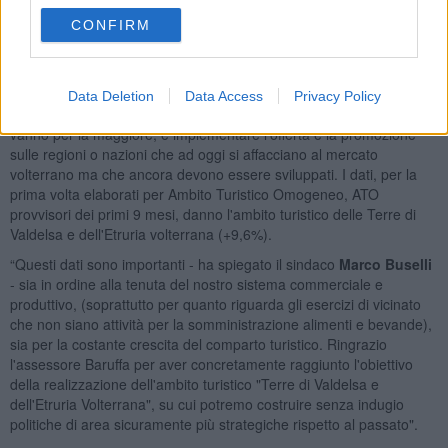
Una fotografia che va dal 1 marzo 2018, quando è entrata in vigore
CONFIRM
la tassa di soggiorno,al 31 dicembre 2018.
La possibilità di avere questi dati offre l’opportunità di studiare i
flussi turistici per poi fare campagne mirate in uno o più mercati al
Data Deletion
Data Access
Privacy Policy
mantenimento e rafforzamento delle attuali nazioni o regioni che
vanno per la maggiore, e implementare l'offerta e la promozione
sulle regioni o nazioni che ad oggi si affacciano al mercato
volterrano ma che ancora devono essere sviluppati. I dati, per la
prima volta elaborati per Ambito Turistico Omogeneo, ATO
provvisori dei primi 9 mesi, danno l'ambito turistico delle Terre di
Valdelsa e dell'Etruria volterrana (+9,6%).
“Questi dati sono importanti - ha spiegato il sindaco
Marco Buselli
- sia in ordine alla tenuta del nostro sistema commerciale e
produttivo, (soprattutto per quanto riguarda gli esercizi di vicinato
che non siano attività per la somministrazione alimenti e bevande),
sia per la costante crescita del comparto turistico. Ringrazio
l'assessore Baruffa per aver concretamente raggiunto l'obiettivo
della realizzazione dell'ambito turistico "Terre di Valdelsa e
dell'Etruria Volterrana", su cui potremo costruire senza indugio
politiche di area sicuramente più strategiche rispetto al passato".