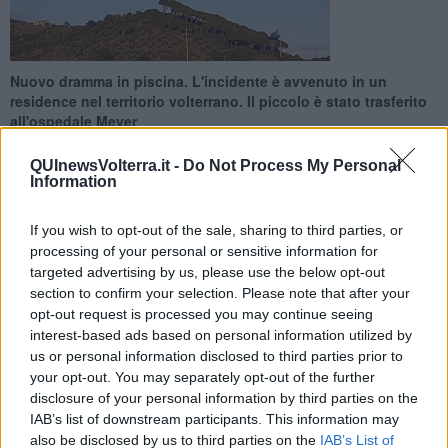
Nuovo dramma in piscina. L'incidente è avvenuto in un
residence nel territorio volterrano. Il piccolo è stato trasferito
all'ospedale Meyer
QUInewsVolterra.it -
Do Not Process My Personal
Information
If you wish to opt-out of the sale, sharing to third parties, or
VOLTERRA —
Un bambino di due anni ha rischiato l'annegamento
processing of your personal or sensitive information for
in un residence a Saline di Volterra. Il piccolo, di nazionalità
targeted advertising by us, please use the below opt-out
straniera, è stato trasportato in gravi condizioni all'ospedale
section to confirm your selection. Please note that after your
pediatrico Meyer a Firenze, a bordo di un elisoccorso Pegaso, del
opt-out request is processed you may continue seeing
118.
interest-based ads based on personal information utilized by
us or personal information disclosed to third parties prior to
Non è il primo caso in Toscana quest'anno, l'estate drammatica
degli incidenti in piscina. Il primo caso a Marina di Pietrasanta, dove
your opt-out. You may separately opt-out of the further
una bambina di 12 anni, dopo un incidente nella piscina di uno
disclosure of your personal information by third parties on the
stabilimento balneare, è morta all'ospedale Noa di Massa.
IAB’s list of downstream participants. This information may
also be disclosed by us to third parties on the
IAB’s List of