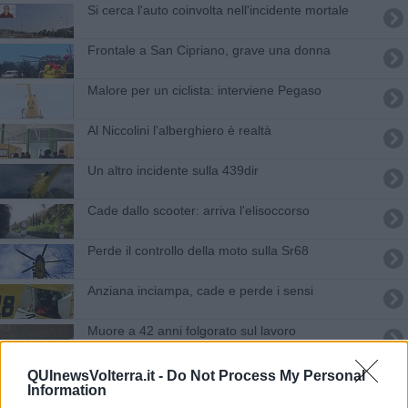
Si cerca l'auto coinvolta nell'incidente mortale
Frontale a San Cipriano, grave una donna
Malore per un ciclista: interviene Pegaso
Al Niccolini l'alberghiero è realtà
Un altro incidente sulla 439dir
Cade dallo scooter: arriva l'elisoccorso
Perde il controllo della moto sulla Sr68
Anziana inciampa, cade e perde i sensi
Muore a 42 anni folgorato sul lavoro
Detenuto si brucia in cella: trasportato in
QUInewsVolterra.it -
Do Not Process My Personal
elicottero a Cisanello
Information