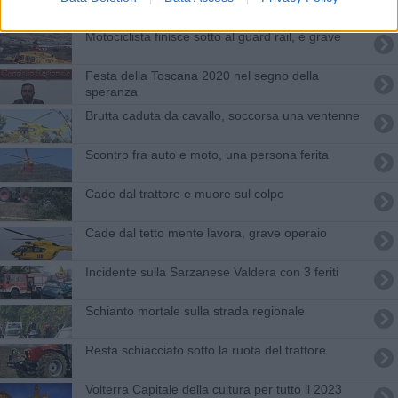
Motociclista finisce sotto al guard rail, è grave
Festa della Toscana 2020 nel segno della
speranza
Brutta caduta da cavallo, soccorsa una ventenne
Scontro fra auto e moto, una persona ferita
Cade dal trattore e muore sul colpo
Cade dal tetto mente lavora, grave operaio
Incidente sulla Sarzanese Valdera con 3 feriti
Schianto mortale sulla strada regionale
Resta schiacciato sotto la ruota del trattore
Volterra Capitale della cultura per tutto il 2023