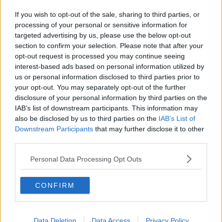
Un patto per viabilità, sanità ed economia
If you wish to opt-out of the sale, sharing to third parties, or
Il diario di pietra di Nof 4
processing of your personal or sensitive information for
targeted advertising by us, please use the below opt-out
Incastrato nell'auto ribaltata lungo la 439
section to confirm your selection. Please note that after your
opt-out request is processed you may continue seeing
interest-based ads based on personal information utilized by
Donna investita in centro
us or personal information disclosed to third parties prior to
your opt-out. You may separately opt-out of the further
Drammatico incidente, tre persone investite
disclosure of your personal information by third parties on the
IAB’s list of downstream participants. This information may
Ospedale in difficoltà, le opposizioni incalzano
also be disclosed by us to third parties on the
IAB’s List of
Downstream Participants
that may further disclose it to other
Bambino rischia di annegare in piscina
third parties.
Incidente lungo la Sr439, cinque persone
Personal Data Processing Opt Outs
coinvolte
Colto da malore mentre si trova in fabbrica
CONFIRM
Donna di 32 anni gravemente ustionata
Incidente in moto, grave un uomo
Data Deletion
Data Access
Privacy Policy