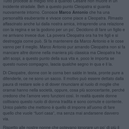
Tutto procede al meglio fino a quando Cesare non muore in un
incidente stradale. Beh a questo punto Cleopatra si guarda
nuovamente intorno. Conosce
Marco Antonio
che ha una
personalità esuberante e vivace come piace a Cleopatra. Rimasto
affascinato anche lui dalla nostra amica, intraprende una relazione
con la regina e se la godono per un po’. Decidono di fare un figlio e
ne arrivano invece due. La povera Cleopatra ora ha tre figli e si
destreggia come può. Si fa mantenere da Marco Antonio e le cose
vanno per il meglio. Marco Antonio pur amando Cleopatra non si fa
mancare altre donne nella maniera più classica ma Cleopatra ha
altri scopi, a questo punto della sua vita e, poco le importa se
questo nuovo compagno, lascia qualche segno in qua e il la.
Di Cleopatre, donne con le corna ben salde in testa, pronte pure a
difenderle, ce ne sono un sacco. Il motivo può essere dettato dalla
paura di restare sole o di dover rinunciare al ruolo di moglie che
oramai hanno nella società, oppure, cosa più sconcertante, perché
credono che l’amore vero funzioni così. In realtà queste donne
coltivano questo ruolo di donna tradita e sono cornute e contente.
Unico paletto che mettono è quello di imporre all’uomo di fare
quello che vuole “fuori casa”, ma senza mai andarsene davvero
via.
Rispetto alle nostre nonne che potevano ignorare un po’ di più il