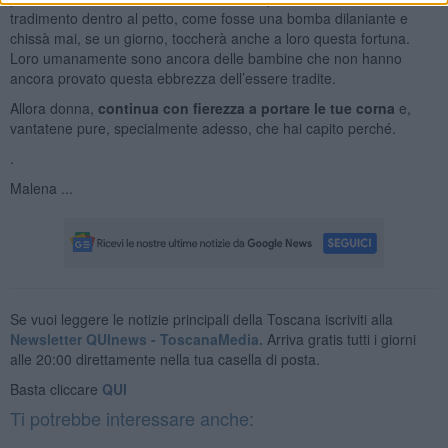
tradimento dentro al petto, come fosse una bomba dilaniante e
chissà mai, se un giorno, toccherà anche a loro questa fortuna.
Loro umanamente sono ancora delle bambine che non hanno
ancora provato questa ebbrezza dell’essere tradite.
Allora donna,
continua con fierezza a portare le tue corna
e,
vantatene pure, specialmente adesso, che hai capito perché.
.
Malena ...
Se vuoi leggere le notizie principali della Toscana iscriviti alla
Newsletter QUInews - ToscanaMedia.
Arriva gratis tutti i giorni
alle 20:00 direttamente nella tua casella di posta.
Basta cliccare
QUI
Ti potrebbe interessare anche: