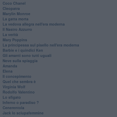
Coco Chanel
Cleopatra
Marylin Monroe
La gatta morta
La vedova allegra nell'era moderna
​Il Nastro Azzurro
La verità
Mary Poppins
La principessa sul pisello nell'era moderna
Barbie e i quindici Ken
Gli amanti sono tutti uguali
Neve sulla spiaggia
Amanda
Elena
Il concepimento
Quel che sembra è
Virginia Wolf
Rodolfo Valentino
Lo sfigato
Inferno o paradiso ?
Cenerentola
Jack lo sciupafemmine