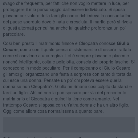
svago che frequenta, per fatti che non voglio mettere in luce, per
proteggere il mio personaggio dall’essere individuato. Si sposa
giovane per volere della famiglia come richiedeva la consuetudine
del paese sperduto dove è nata e cresciuta. Il marito però si rivela
di gusti alternati per cui ha anche lui qualche preferenza un po’
particolare.
Così ben presto il matrimonio finisce e Cleopatra conosce
Giulio
Cesare
, uomo con il quale pensa di sistemarsi e di essere trattata
come si conviene a una regina. Lei è sempre giovane e piacente
nonché intelligente, colta e poliglotta, conscia del proprio fascino. Si
conoscono in modo peculiare. Per il compleanno di Giulio Cesare
gli amici gli organizzano una festa a sorpresa con tanto di torta da
cui esce una donna. Pensate un po’ chi poteva essere quella
donna se non Cleopatra?. Giulio ne rimane così colpito da starci e
farci un figlio. Ahimè non la può sposare per via del precedente
matrimonio di Cleopatra e quindi la tiene come amante. Nel
frattempo Cesare si sposa con un’altra donna e ha un altro figlio.
Oggi come allora cosa normalissima a quanto pare.