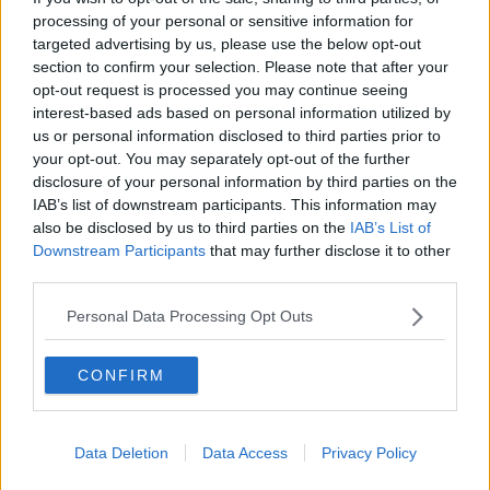
Però a ben vedere ci sono dei vantaggi ad essere tradite e si
processing of your personal or sensitive information for
possono trarre degli insegnamenti in merito. Intanto, metti in pratica
targeted advertising by us, please use the below opt-out
le parole del
Vangelo
: “Ama il prossimo tuo come te stesso” non di
section to confirm your selection. Please note that after your
più ne di meno. Quindi imparerai a non essere egoista. Attraverso
opt-out request is processed you may continue seeing
l’amore per te stessa riuscirai ad accettare e ad amare gli altri e
interest-based ads based on personal information utilized by
perché no? pure la rivale visto che c’è. Essere tradite dalla persona
us or personal information disclosed to third parties prior to
che amiamo ci da questo insegnamento anche se, in maniera
violenta, è una lezione che non si scorda più.
your opt-out. You may separately opt-out of the further
disclosure of your personal information by third parties on the
Accettato il primo si accettano tutti quelli a seguire. Unica
IAB’s list of downstream participants. This information may
consolazione è che tutti mentono, se la persona che abbiamo
also be disclosed by us to third parties on the
IAB’s List of
amato è stata in grado di ingannarci così tanto, dopo aver
Downstream Participants
that may further disclose it to other
affrontato la verità del tradimento, acquisiamo la capacità di
third parties.
cogliere al volo le bugie degli altri. In pratica ci rende più sensibili
poiché siamo costrette a studiare il linguaggio del corpo, intuiamo
Personal Data Processing Opt Outs
di più e facciamo esperienza acquisita sul campo.
Diciamoci la verità, entrare nel club dei “cuori sofferenti”, significa
CONFIRM
anche, essere compatite dalle amiche e rimanere al centro
dell’attenzione, tutti difatti, sono empaticamente con te. Qualcuno
riderà anche di te oppure proverà compassione, ma non occorre
tenerne di conto. Pensiamo invece quanto sono sfortunate le
Data Deletion
Data Access
Privacy Policy
donne a non essere mai entrate nel club dei “cuori sofferenti”. Si
perdono l’intensità delle emozioni che esplodono in caso di