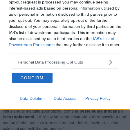
profondamente la comunità.
Non si tratta di un caso isolato
:
opt-out request is processed you may continue seeing
negli ultimi mesi, sono aumentate le segnalazioni di gruppi di
interest-based ads based on personal information utilized by
cinghiali e avvistamenti di
lupi
".
us or personal information disclosed to third parties prior to
your opt-out. You may separately opt-out of the further
disclosure of your personal information by third parties on the
IAB’s list of downstream participants. This information may
"Per far fronte a questa situazione, i cittadini di Larderello hanno
also be disclosed by us to third parties on the
IAB’s List of
redatto una petizione indirizzata al sindaco di Pomarance, ai
Downstream Participants
that may further disclose it to other
Carabinieri Forestali, all'Ausl veterinaria, alla Regione e alla
third parties.
Provincia di Pisa - hanno specificato - nel documento, si sottolinea
la necessità di un intervento rapido e coordinato per un
Personal Data Processing Opt Outs
monitoraggio urgente del territorio, mappare le zone a rischio, per
misure di contenimento della fauna
e per
tenere informati i
CONFIRM
cittadini
".
Come sottolineano gli stessi cittadini, non c'è alcuna
demonizzazione degli animali selvatici. "Bensì - hanno spiegato - la
Data Deletion
Data Access
Privacy Policy
necessità di una gestione attenta e rispettosa, che tenga conto
della sicurezza delle persone e dei rischi sanitari legati alla
diffusione di malattie zoonotiche, come la
peste suina africana
o
la
toxoplasmosi
. Le istituzioni sono chiamate a dare ascolto a una
comunità che, senza allarmismi ma con determinazione, chiede
soluzioni sostenibili e tempestive".