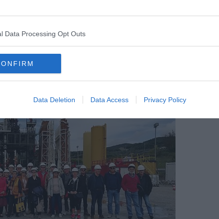
r gestisce il
più antico complesso geotermico del mondo
, che
te tra le province di Pisa, Siena e Grosseto. Gli oltre 6 miliardi
l Data Processing Opt Outs
fare
più del 30% del fabbisogno energetico regionale
,
0 mila utenti residenziali, circa 30 ettari di serre
e numerose
a e della pelletteria.
CONFIRM
Data Deletion
Data Access
Privacy Policy