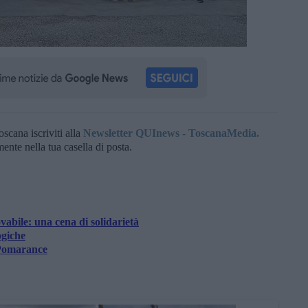
oscana iscriviti alla
Newsletter QUInews - ToscanaMedia.
amente nella tua casella di posta.
bile: una cena di solidarietà
ogiche
 Pomarance