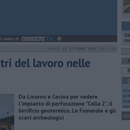
Ob
me
VENERDÌ
25 OTTOBRE 2019
ORE 15:00
ri del lavoro nelle
Q
A L
Da Livorno e Cecina per vedere
di 
Scar
l'impianto di perforazione "Colla 2", il
con 
birrificio geotermico, Le Fumarole e gli
QUI
scavi archeologici