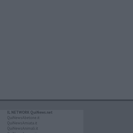
IL NETWORK QuiNews.net
QuiNewsAbetone.it
QuiNewsAmiata.it
QuiNewsAnimali.it