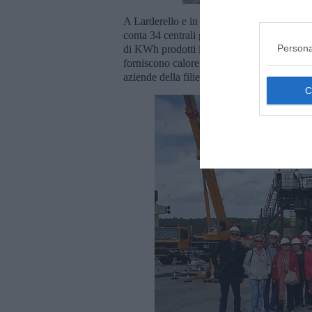
A Larderello e in Toscana Enel Green Powe
conta 34 centrali geotermoelettriche, disloca
Persona
di KWh prodotti in Toscana, oltre a soddis
forniscono calore utile a riscaldare più di
1
aziende della filiera agroalimentare, floricol