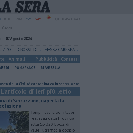
23°
34°
:
VOLTERRA
QuiNews.net
rdì
07 Agosto 2026
REZZO
GROSSETO
MASSA CARRARA
ste
Animali
Pubblicità
Contatti
VERDI
POMARANCE
RIPARBELLA
tà contadina va in scena la storia
Pacini, "siamo ai supplementari, per 
L'articolo di ieri più letto
ana di Serrazzano, riaperta la
rcolazione
Tempi record per i lavori
realizzati dalla Provincia
sulla Sp 329 Bocca di
Valle. Il traffico a doppio