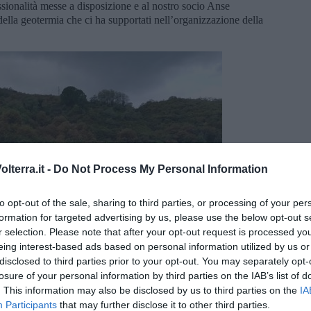
ssionalità messe a disposizione e al nostro socio Anse
ella geotermia che ci ha supportati nell’organizzazione della
lterra.it -
Do Not Process My Personal Information
to opt-out of the sale, sharing to third parties, or processing of your per
formation for targeted advertising by us, please use the below opt-out s
r selection. Please note that after your opt-out request is processed y
eing interest-based ads based on personal information utilized by us or
disclosed to third parties prior to your opt-out. You may separately opt-
losure of your personal information by third parties on the IAB’s list of
. This information may also be disclosed by us to third parties on the
IA
Participants
that may further disclose it to other third parties.