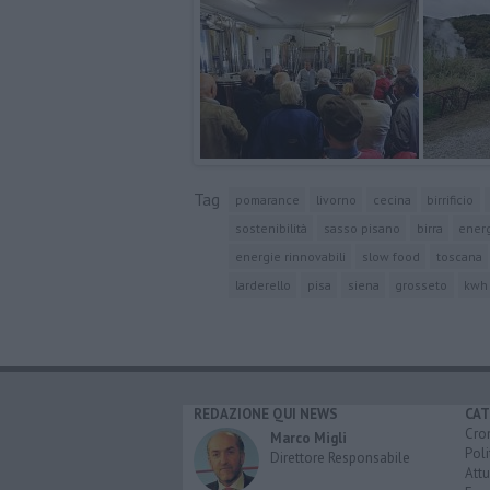
Tag
pomarance
livorno
cecina
birrificio
sostenibilità
sasso pisano
birra
ener
energie rinnovabili
slow food
toscana
larderello
pisa
siena
grosseto
kwh
REDAZIONE QUI NEWS
CAT
Cro
Marco Migli
Poli
Direttore Responsabile
Attu