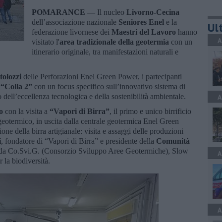
POMARANCE —
Il nucleo
Livorno-Cecina
dell’associazione nazionale
Seniores Enel
e la
Ult
federazione livornese dei
Maestri del Lavoro
hanno
A
visitato l'
area tradizionale della geotermia
con un
itinerario originale, tra manifestazioni naturali e
olozzi
delle Perforazioni Enel Green Power, i partecipanti
 “Colla 2”
con un focus specifico sull’innovativo sistema di
 dell’eccellenza tecnologica e della sostenibilità ambientale.
A
o
con la visita a
“Vapori di Birra”
, il primo e unico birrificio
geotermico, in uscita dalla centrale geotermica Enel Green
ne della birra artigianale: visita e assaggi delle produzioni
i
, fondatore di “Vapori di Birra” e presidente della
Comunità
 da Co.Svi.G. (Consorzio Sviluppo Aree Geotermiche), Slow
A
la biodiversità.
A