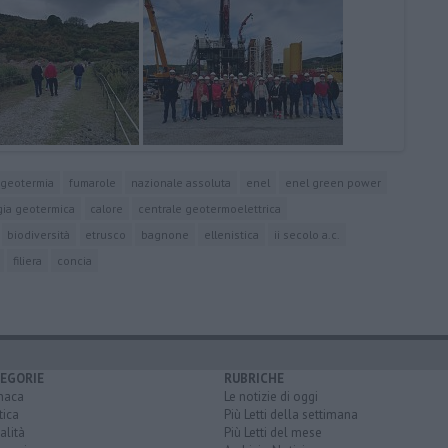
geotermia
fumarole
nazionale assoluta
enel
enel green power
gia geotermica
calore
centrale geotermoelettrica
biodiversità
etrusco
bagnone
ellenistica
ii secolo a.c.
filiera
concia
EGORIE
RUBRICHE
naca
Le notizie di oggi
tica
Più Letti della settimana
alità
Più Letti del mese