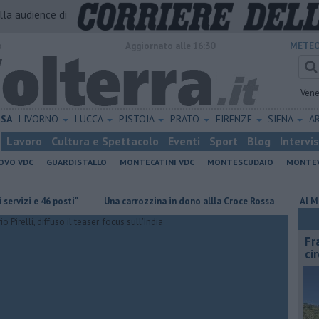
alla audience di
o
Aggiornato alle 16:30
METEO
Vene
ISA
LIVORNO
LUCCA
PISTOIA
PRATO
FIRENZE
SIENA
A
Lavoro
Cultura e Spettacolo
Eventi
Sport
Blog
Intervi
OVO VDC
GUARDISTALLO
MONTECATINI VDC
MONTESCUDAIO
MONTE
sti"
Una carrozzina in dono allla Croce Rossa
Al Museo della Civil
Fr
ci