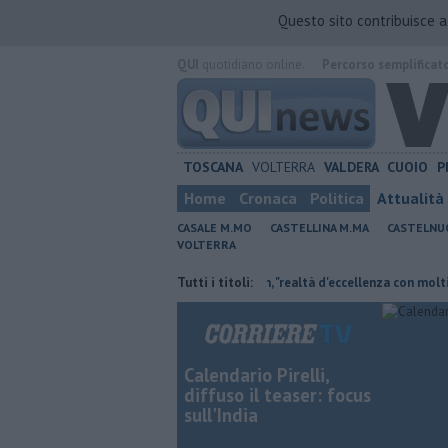
Questo sito contribuisce 
QUI
quotidiano online.
Percorso semplificat
TOSCANA
VOLTERRA
VALDERA
CUOIO
P
Home
Cronaca
Politica
Attualità
CASALE M.MO
CASTELLINA M.MA
CASTELNU
VOLTERRA
te non c'è più tempo"
Crm, "realtà d'eccellenza con molti servizi e 46 po
Tutti i titoli:
Calendario Pirelli,
diffuso il teaser: focus
sull'India