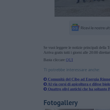
Se vuoi leggere le notizie principali della T
Arriva gratis tutti i giorni alle 20:00 dirett
Basta cliccare
QUI
Ti potrebbe interessare anche:
Comunità del Cibo ad Energia Rinnova
Al via corsi di apicoltura e difese biol
Quattro olivi antichi che ha soltanto
Fotogallery