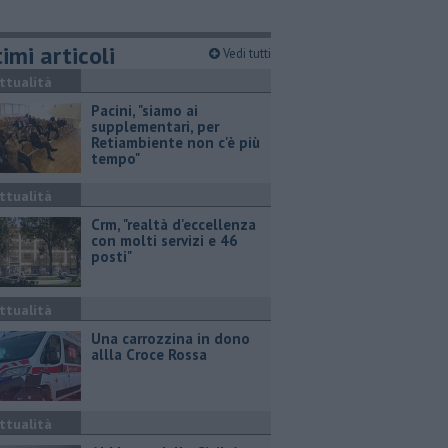
imi articoli
Vedi tutti
ttualità
Pacini, "siamo ai
supplementari, per
Retiambiente non c'è più
tempo"
ttualità
Crm, "realtà d'eccellenza
con molti servizi e 46
posti"
ttualità
Una carrozzina in dono
allla Croce Rossa
ttualità