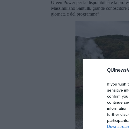
Green Power per la disponibilità e la profe
Massimiliano Santulli, grande conoscitore d
giornata e del programma”.
QUInewsVo
If you wish 
sensitive in
confirm you
continue se
information 
further disc
participants
Downstream 