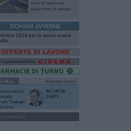
senso di marcia con
quattro mesi di anticipo
DOMANI AVVENNE
iettivo 2026 per la nuova scuola
dia
ui Blog
di Riccardo Ferrucci
INCONTRI
ucca la mostra
D'ARTE
Marcello
selli “Dialoghi
la città"
Condoglianze