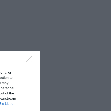
sonal or
ection to
ou may
 personal
out of the
 downstream
B’s List of