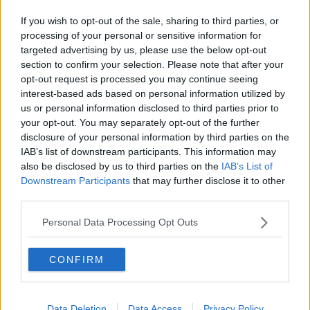
Il cuore caldo della Toscana batte a Milano
If you wish to opt-out of the sale, sharing to third parties, or
Gli studenti scoprono le aziende del territorio
processing of your personal or sensitive information for
targeted advertising by us, please use the below opt-out
section to confirm your selection. Please note that after your
Il giornalismo ambientale a Firenze e Larderello
opt-out request is processed you may continue seeing
interest-based ads based on personal information utilized by
Un contadino senza tablet è destinato a fallire
us or personal information disclosed to third parties prior to
your opt-out. You may separately opt-out of the further
Da Volterra undicimila euro per Amatrice
disclosure of your personal information by third parties on the
IAB’s list of downstream participants. This information may
Il tartufo bianco protagonista di Volterragusto
also be disclosed by us to third parties on the
IAB’s List of
Downstream Participants
that may further disclose it to other
La Comunità del cibo verso l'Expò
third parties.
Laboratorio di Sesta, marketing e formazione: la
Personal Data Processing Opt Outs
geotermia del futuro con il Cosvig
San Luca protettore degli alabastrai
CONFIRM
In tanti al trekking dei vapori
Data Deletion
Data Access
Privacy Policy
Nuova veste web per il Museo della Geotermia