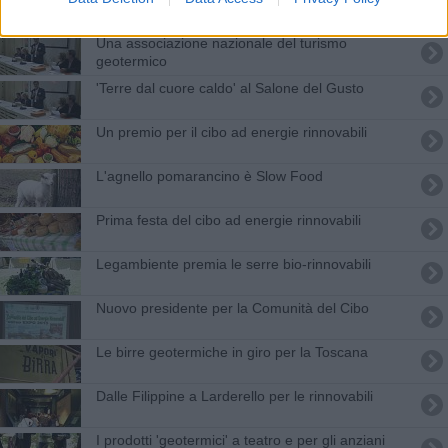
Una associazione nazionale del turismo
geotermico
'Terre dal cuore caldo' al Salone del Gusto
Un premio per il cibo ad energie rinnovabili
L'agnello pomarancino è Slow Food
Prima festa del cibo ad energie rinnovabili
Legambiente premia le serre bio-rinnovabili
Nuovo presidente per la Comunità del Cibo
Le birre geotermiche in giro per la Toscana
Dalle Filippine a Larderello per le rinnovabili
I prodotti 'geotermici' a teatro e per gli anziani