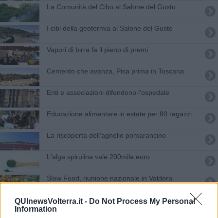
La Comunità del Cibo al Salone del Gusto
I cibi della geotermia al Salone del Gusto
Vapori di birra fa il pieno di premi
Cemento che avanza, Pisa prima in Toscana
Enti e associazioni difendono l'ospedale
Educazione alimentare in estate per 80 ragazzi
La riscoperta dell'agnello pomarancino
L'alga spirulina vale 200mila euro
Slow Food, riunione nazionale in Valdera
Giani visita le zone geotermiche
QUInewsVolterra.it -
Do Not Process My Personal
Information