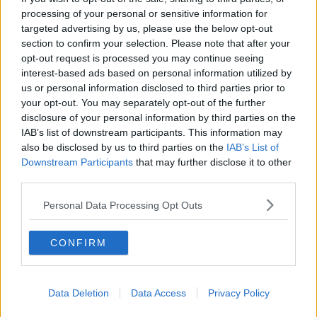
Oltre ottanta assunti negli ultimi venti mesi
processing of your personal or sensitive information for
targeted advertising by us, please use the below opt-out
section to confirm your selection. Please note that after your
Servizio civile: domande al centro per l'impiego
opt-out request is processed you may continue seeing
interest-based ads based on personal information utilized by
Carneglia e Giustarini al timone della sanità
us or personal information disclosed to third parties prior to
your opt-out. You may separately opt-out of the further
Servizio civile: due posti alla Misericordia
disclosure of your personal information by third parties on the
IAB’s list of downstream participants. This information may
Servizio civile alla Asl, 102 posti disponibili
also be disclosed by us to third parties on the
IAB’s List of
Downstream Participants
that may further disclose it to other
Servizio civile, Riparbella cerca un volontario
third parties.
Benotto celebra la Virgo Fidelis
Personal Data Processing Opt Outs
​Servizio civile, tutti ai nastri di partenza
CONFIRM
Bando per il servizio civile, slitta la scadenza
Servizio civile, ultimi giorni per candidarsi
Data Deletion
Data Access
Privacy Policy