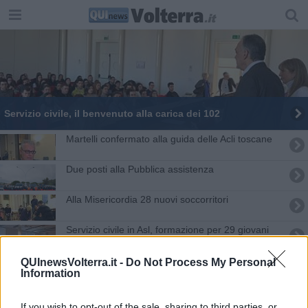
Servizio civile, il benvenuto alla carica dei 102
Martelli confermato alla guida delle Acli toscane
Due posti alla Pubblica assistenza
Alla Misericordia 28 nuovi soccorritori
Servizio civile in Asl, formazione per 29 giovani
Servizio civile, ultima settimana per candidarsi
QUInewsVolterra.it -
Do Not Process My Personal
Information
I premi del Liceo artistico valgono... un premio
If you wish to opt-out of the sale, sharing to third parties, or