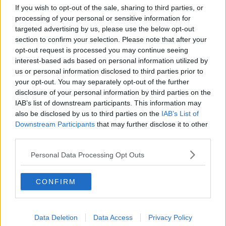
a 4 volte in un anno, denunce fatte ma non serve a niente
". E'
If you wish to opt-out of the sale, sharing to third parties, or
sempre opportuno sporgere denuncia alle forze dell'ordine in questi
processing of your personal or sensitive information for
casi, ma
gli abitanti segnalano una situazione di disagio che
targeted advertising by us, please use the below opt-out
dura da tempo e chiedono l'intervento di istituzioni e forze
section to confirm your selection. Please note that after your
dell'ordine
per risolvere il problema una volta per tutte
opt-out request is processed you may continue seeing
ed individuare i responsabili.
interest-based ads based on personal information utilized by
Alcuni cittadini del quartiere annunciano di voler organizzare "per
us or personal information disclosed to third parties prior to
rispetto di tutte le persone danneggiate",
una raccolta di firme
your opt-out. You may separately opt-out of the further
"per chiedere all'amministrazione di intervenire". Il
circolo Arci San
disclosure of your personal information by third parties on the
Giusto
disponibile come punto di raccolta delle firme e sede di un
IAB’s list of downstream participants. This information may
incontro tra i cittadini e l'amministrazione comunale.
also be disclosed by us to third parties on the
IAB’s List of
Iniziative, insomma, per attivare le autorità competenti,
Downstream Participants
that may further disclose it to other
chiedere maggiore illuminazione e controlli e la
videosorveglianza
third parties.
pubblica con l'istallazione di telecamere nei punti sensibili
.
L'amministrazione comunale risponde e si rende disponibile ad un
Personal Data Processing Opt Outs
incontro. "La questione, che mi giunge attraverso questa
segnalazione sui social, è della massima importanza e dò
disponibilità da subito ad incontrare una delegazione - scrive il
CONFIRM
sindaco
Marco Buselli
su facebook in risposta ai cittadini del
quartiere -
se parliamo però di sistemi di videosorveglianza,
devo dire che ci sarebbero anche altre zone già colpite più
Data Deletion
Data Access
Privacy Policy
volte e i cui cittadini sono esasperati
". "È chiaro che non