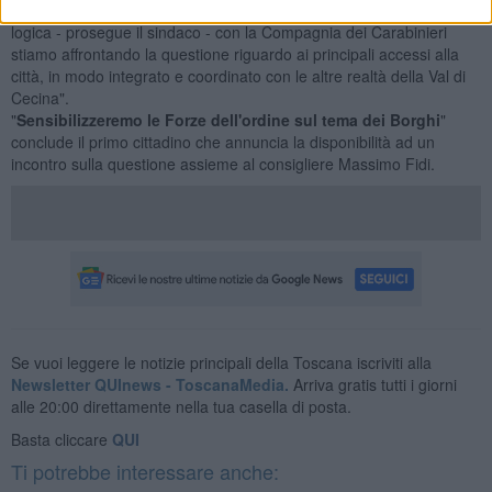
possiamo rincorrere piazzando telecamere qua e là senza una
logica - prosegue il sindaco - con la Compagnia dei Carabinieri
stiamo affrontando la questione riguardo ai principali accessi alla
città, in modo integrato e coordinato con le altre realtà della Val di
Cecina".
"
Sensibilizzeremo le Forze dell'ordine sul tema dei Borghi
"
conclude il primo cittadino che annuncia la disponibilità ad un
incontro sulla questione assieme al consigliere Massimo Fidi.
Se vuoi leggere le notizie principali della Toscana iscriviti alla
Newsletter QUInews - ToscanaMedia.
Arriva gratis tutti i giorni
alle 20:00 direttamente nella tua casella di posta.
Basta cliccare
QUI
Ti potrebbe interessare anche: