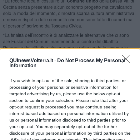
"La recente idea di costituire un
Comune unico
della Bassa Val di
Cecina senza presentare alcun concreto progetto ma cavalcando
solo la moda del momento, dimostra scarsa cultura amministrativa
e nessun rispetto delle comunità che non sono fatte di numeri ma
di persone" scrivono da Toscana Civica.
"La finalità dell’incontro è di analizzare le alternative che ci sono
alle Fusioni dei Comuni mantenendo al centro del dibattito
l’interesse del cittadino, riscoprendo e rafforzando lo scopo e le
finalità dei nostri secolari Comuni alla luce del mondo moderno e
globalizzato di oggi".
QUInewsVolterra.it -
Do Not Process My Personal
Information
"L’erogazione di servizi ai cittadini e la
tutela
della diversità
territoriali insieme alla
rappresentanza democratica
sono i temi su
If you wish to opt-out of the sale, sharing to third parties, or
cui si confronteranno i relatori e il pubblico analizzando i modelli
processing of your personal or sensitive information for
amministrativi alternativi alle fusioni - proseguono
targeted advertising by us, please use the below opt-out
i rappresentanti delle liste civiche in un comunicato. - Le
fusioni
,
rispetto alle
unioni,
sono un percorso
senza ritorno
e non sono la
section to confirm your selection. Please note that after your
soluzione buona per ogni situazione, i cittadini lo hanno capito
opt-out request is processed you may continue seeing
molto bene come dimostra il risultato del referendum di Riparbella
interest-based ads based on personal information utilized by
e Castellina. In un territorio come quello toscano dove la
densità
us or personal information disclosed to third parties prior to
dei Comuni è già molto bassa, l’allontanamento delle
sedi
dove si
your opt-out. You may separately opt-out of the further
prendono le decisioni dai cittadini è un effetto perverso
disclosure of your personal information by third parties on the
inaccettabile".
IAB’s list of downstream participants. This information may