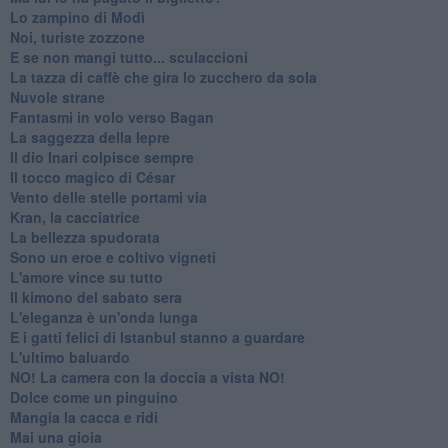
Lo zampino di Modì
Noi, turiste zozzone
E se non mangi tutto... sculaccioni
La tazza di caffè che gira lo zucchero da sola
Nuvole strane
Fantasmi in volo verso Bagan
La saggezza della lepre
Il dio Inari colpisce sempre
Il tocco magico di César
Vento delle stelle portami via
Kran, la cacciatrice
La bellezza spudorata
Sono un eroe e coltivo vigneti
L'amore vince su tutto
Il kimono del sabato sera
L'eleganza è un'onda lunga
E i gatti felici di Istanbul stanno a guardare
L'ultimo baluardo
NO! La camera con la doccia a vista NO!
Dolce come un pinguino
Mangia la cacca e ridi
Mai una gioia