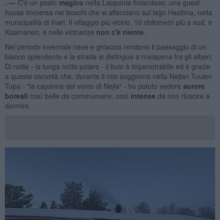
. —
C'è un posto
magico
nella Lapponia finlandese: una guest
house immersa nei boschi che si affacciano sul lago Hastima, nella
municipalità di Inari. Il villaggio più vicino, 10 chilometri più a sud, è
Kaamanen, e nelle vicinanze
non c'è
niente
.
Nel periodo invernale neve e ghiaccio rendono il paesaggio di un
bianco splendente e la strada si distingue a malapena fra gli alberi.
Di notte - la lunga notte polare - il buio è impenetrabile ed è grazie
a questa oscurità che, durante il mio soggiorno nella Nejlan Tuulen
Tupa - "la capanna del vento di Nejla" - ho potuto vedere
aurore
boreali
così belle da commuovere, così
intense
da non riuscire a
dormire.