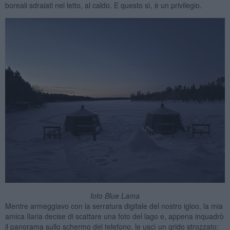
boreali sdraiati nel letto, al caldo. E questo sì, è un privilegio.
foto Blue Lama
Mentre armeggiavo con la serratura digitale del nostro igloo, la mia
amica Ilaria decise di scattare una foto del lago e, appena inquadrò
il panorama sullo schermo del telefono, le uscì un grido strozzato: