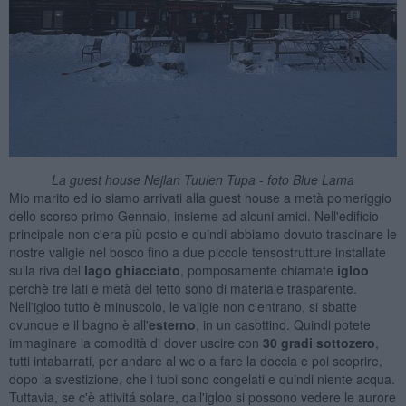
La guest house Nejlan Tuulen Tupa - foto Blue Lama
Mio marito ed io siamo arrivati alla guest house a metà pomeriggio
dello scorso primo Gennaio, insieme ad alcuni amici. Nell'edificio
principale non c'era più posto e quindi abbiamo dovuto trascinare le
nostre valigie nel bosco fino a due piccole tensostrutture installate
sulla riva del
lago ghiacciato
, pomposamente chiamate
igloo
perchè tre lati e metà del tetto sono di materiale trasparente.
Nell'igloo tutto è minuscolo, le valigie non c'entrano, si sbatte
ovunque e il bagno è all'
esterno
, in un casottino. Quindi potete
immaginare la comodità di dover uscire con
30 gradi sottozero
,
tutti intabarrati,
per andare al wc o a fare la doccia e poi scoprire,
dopo la svestizione, che i tubi sono congelati e quindi niente acqua.
Tuttavia, se c'è attivitá solare, dall'igloo si possono vedere le aurore