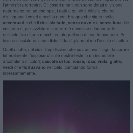
l'atmosfera terrestre. Gli esseri umani non sono dotati di visione
notturna come, ad esempio, i gatti e quindi è difficile che ne
distinguano i colori a occhio nudo: bisogna che siano molto
accentuati
e che il cielo sia
buio, senza nuvole
e
senza luna
. Se
così non è, per avvistare le aurore è necessario inquadrarle
nell'obiettivo di una macchina fotografica o di una fotocamera. Se
invece sussistono le condizioni ideali, piano piano l'occhio si abitua.
Quella notte, nel cielo limpidissimo che sovrastava il lago, le aurore
letteralmente 'esplosero' sulle nostre teste in un incredibile
arcobaleno di colori;
cascate di luci rosse, rosa, viola, gialle,
verdi
che
fluttuavano
nel cielo, cambiando forma
incessantemente.