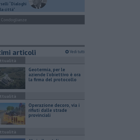
selli “Dialoghi
la città"
Condoglianze
imi articoli
Vedi tutti
ttualità
Geotermia, per le
aziende l'obiettivo è ora
la firma del protocollo
ttualità
Operazione decoro, via i
rifiuti dalle strade
provinciali
ttualità