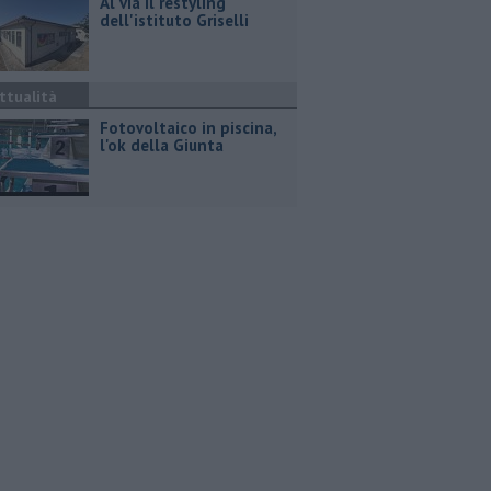
Al via il restyling
dell'istituto Griselli
ttualità
Fotovoltaico in piscina,
l'ok della Giunta