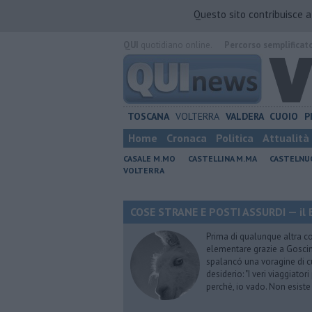
Questo sito contribuisce 
QUI
quotidiano online.
Percorso semplificat
TOSCANA
VOLTERRA
VALDERA
CUOIO
P
Home
Cronaca
Politica
Attualità
CASALE M.MO
CASTELLINA M.MA
CASTELNU
VOLTERRA
COSE STRANE E POSTI ASSURDI — il 
Prima di qualunque altra cos
elementare grazie a Goscinn
spalancó una voragine di cu
desiderio: "I veri viaggiator
perchè, io vado. Non esist