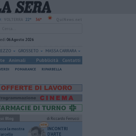
22°
36°
:
VOLTERRA
QuiNews.net
vedì
06 Agosto 2026
REZZO
GROSSETO
MASSA CARRARA
ste
Animali
Pubblicità
Contatti
VERDI
POMARANCE
RIPARBELLA
ui Blog
di Riccardo Ferrucci
INCONTRI
ucca la mostra
D'ARTE
Marcello