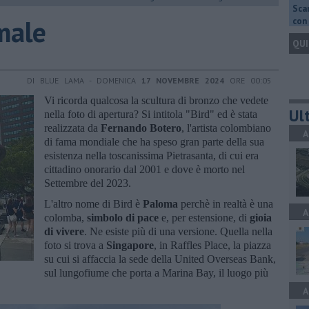
Scar
male
con 
QUI
DI BLUE LAMA - DOMENICA
17 NOVEMBRE 2024
ORE 00:05
Vi ricorda qualcosa la scultura di bronzo che vedete
Ult
nella foto di apertura? Si intitola "Bird" ed è stata
realizzata da
Fernando Botero
, l'artista colombiano
A
di fama mondiale che ha speso gran parte della sua
esistenza nella toscanissima Pietrasanta, di cui era
cittadino onorario dal 2001 e dove è morto nel
Settembre del 2023.
L'altro nome di Bird è
Paloma
perchè in realtà è una
A
colomba,
simbolo di pace
e, per estensione, di
gioia
di vivere
. Ne esiste più di una versione. Quella nella
foto si trova a
Singapore
, in Raffles Place, la piazza
su cui si affaccia la sede della United Overseas Bank,
sul lungofiume che porta a Marina Bay, il luogo più
A