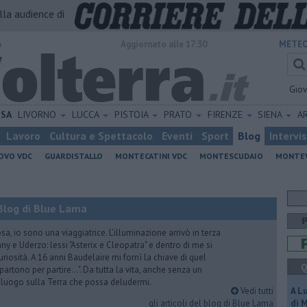
alla audience di
o
Aggiornato alle 17:30
METEO
Gio
ISA
LIVORNO
LUCCA
PISTOIA
PRATO
FIRENZE
SIENA
A
Lavoro
Cultura e Spettacolo
Eventi
Sport
Blog
Intervi
OVO VDC
GUARDISTALLO
MONTECATINI VDC
MONTESCUDAIO
MONTE
Blog di Blue Lama
a, io sono una viaggiatrice. L'illuminazione arrivò in terza
y e Uderzo: lessi "Asterix e Cleopatra" e dentro di me si
riosità. A 16 anni Baudelaire mi fornì la chiave di quel
Q
i partono per partire...". Da tutta la vita, anche senza un
e luogo sulla Terra che possa deludermi.
Vedi tutti
A L
gli articoli del blog di Blue Lama
di 