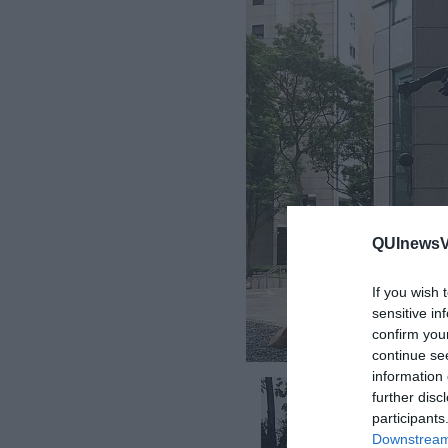
QUInewsVo
If you wish 
sensitive in
confirm you
continue se
information 
further disc
participants
Downstream 