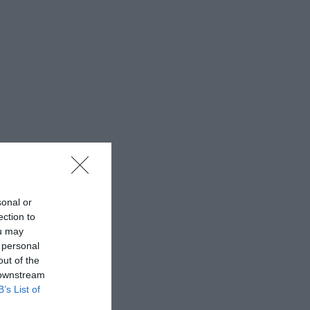
sonal or
ection to
ou may
 personal
out of the
 downstream
B’s List of