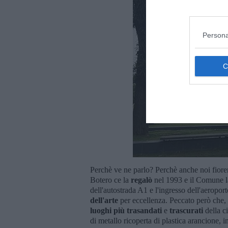
Persona
Perchè ve ne parlo? Perchè anche noi fior
Botero ce la
regalò
nel 1993 e il Comune la 
dell'autostrada A1 e l'ingresso dell'aeropo
dell'arte
per eccellenza. Peccato però che,
luoghi più trasandati
e
trascurati
della c
di metallo ricoperta di plastica arancione, in