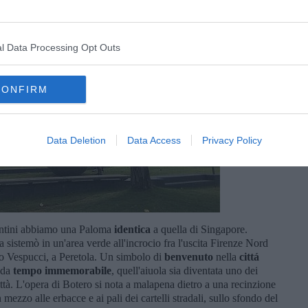
l Data Processing Opt Outs
CONFIRM
Data Deletion
Data Access
Privacy Policy
entini abbiamo una Paloma
identica
a quella di Singapore.
sistemò in un'area verde all'incrocio fra l'uscita Firenze Nord
rto Vespucci, a Peretola. Un simbolo di
benvenuto
nella
cittá
 da
tempo
immemorabile
, quell'aiuola sia diventata uno dei
ittà. L'opera di Botero si nota a malapena dietro a una recinzione
 mezzo alle erbacce e ai pali dei cartelli stradali, sullo sfondo del