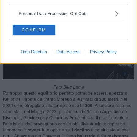
third parties.
Personal Data Processing Opt Outs
CONFIRM
Data Deletion
Data Access
Privacy Policy
Foto Blue Lama
Purtroppo questo
equilibrio
perfetto potrebbe essersi
spezzato
.
Nel 2021 il fronte del Perito Moreno si è ritirato di
300 metri
. Nel
2022 è indietreggiato ulteriormente di altri
300
. A lanciare l'allarme
sono stati, nel Maggio 2023, gli studiosi dell'Istituto Argentino de
Nivologia, Glaciologia y Ciencieas Ambientales. Il monitoraggio e
l'analisi dei dati proseguono con un obiettivo cruciale: capire se il
fenomeno è
reversibile
oppure se il
declino
è cominciato anche
per il Ghiacciaio dei Ghiacciai, l'ultimo
baluardo
della
resistenza