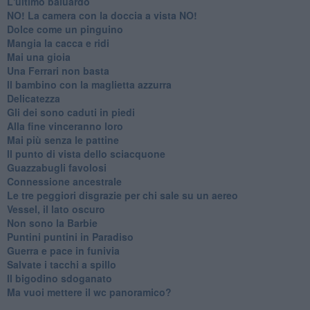
L'ultimo baluardo
NO! La camera con la doccia a vista NO!
Dolce come un pinguino
Mangia la cacca e ridi
Mai una gioia
Una Ferrari non basta
Il bambino con la maglietta azzurra
Delicatezza
Gli dei sono caduti in piedi
Alla fine vinceranno loro
Mai più senza le pattine
Il punto di vista dello sciacquone
Guazzabugli favolosi
Connessione ancestrale
Le tre peggiori disgrazie per chi sale su un aereo
Vessel, il lato oscuro
Non sono la Barbie
Puntini puntini in Paradiso
Guerra e pace in funivia
Salvate i tacchi a spillo
Il bigodino sdoganato
Ma vuoi mettere il wc panoramico?