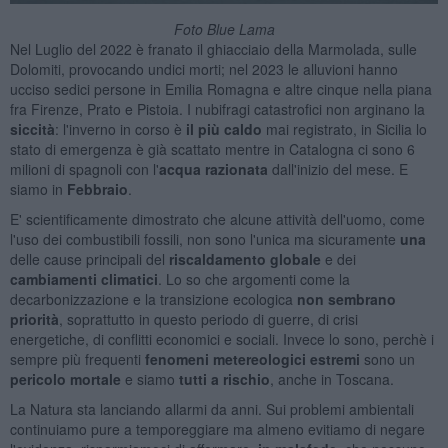
Foto Blue Lama
Nel Luglio del 2022 è franato il ghiacciaio della Marmolada, sulle
Dolomiti, provocando undici morti; nel 2023 le alluvioni hanno
ucciso sedici persone in Emilia Romagna e altre cinque nella piana
fra Firenze, Prato e Pistoia. I nubifragi catastrofici non arginano la
siccità
: l'inverno in corso è
il più caldo
mai registrato, in Sicilia lo
stato di emergenza è già scattato mentre in Catalogna ci sono 6
milioni di spagnoli con l'
acqua razionata
dall'inizio del mese. E
siamo in
Febbraio
.
E' scientificamente dimostrato che alcune attività dell'uomo, come
l'uso dei combustibili fossili, non sono l'unica ma sicuramente
una
delle cause principali del
riscaldamento globale
e dei
cambiamenti climatici
. Lo so che argomenti come la
decarbonizzazione e la transizione ecologica
non sembrano
priorità
, soprattutto in questo periodo di guerre, di crisi
energetiche, di conflitti economici e sociali. Invece lo sono, perchè i
sempre più frequenti
fenomeni metereologici estremi
sono un
pericolo
mortale
e siamo
tutti a rischio
, anche in Toscana.
La Natura sta lanciando allarmi da anni. Sui problemi ambientali
continuiamo pure a temporeggiare ma almeno evitiamo di negare