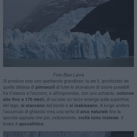
Foto Blue Lama
Si produce così uno spettacolo grandioso: tu sei lì, ipnotizzato da
quella distesa di
pinnacoli
di tutte le sfumature di colore possibili
fra il bianco e l'azzurro, e all'improvviso, con uno schianto,
colonne
alte fino a 170 metri,
di cui solo un terzo emerge sulla superficie
del lago,
si staccano
dal bordo e
si inabissano
. A lungo andare
l'accumulo di ghiaccio crea una sorta di
arco
naturale
fino la
sponda opposta che poi, ciclicamente,
crolla tutto insieme
. Il
boato è
apocalittico
.