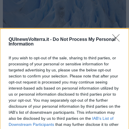
QUInewsVolterra.it -
Do Not Process My Personal
Information
If you wish to opt-out of the sale, sharing to third parties, or
processing of your personal or sensitive information for
Foto Blue Lama
targeted advertising by us, please use the below opt-out
Quando visitai il Parco de Los Glaciares, nel 2009, il Perito Moreno
section to confirm your selection. Please note that after your
aveva un'altra caratteristica di cui le guide parlavano con orgoglio:
opt-out request is processed you may continue seeing
la sua
massa
complessiva, in
controtendenza
rispetto a tutti gli
interest-based ads based on personal information utilized by
altri ghiacciai del globo che sono
in arretramento
, mutava per le
us or personal information disclosed to third parties prior to
oscillazioni
fisiologiche che vi ho descritto ma, alla fine,
non
si
your opt-out. You may separately opt-out of the further
riduceva,
rimaneva
stabile
nel tempo.
disclosure of your personal information by third parties on the
IAB’s list of downstream participants. This information may
also be disclosed by us to third parties on the
IAB’s List of
Downstream Participants
that may further disclose it to other