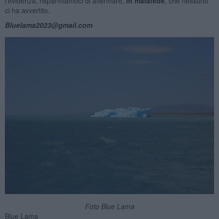
l'evidenza, risparmiamoci di affermare,
in
malafede
, che nessuno
ci ha avvertito.
Bluelama2023@gmail.com
Foto Blue Lama
Blue Lama