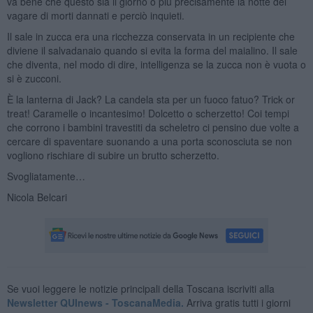
va bene che questo sia il giorno o più precisamente la notte del
vagare di morti dannati e perciò inquieti.
Il sale in zucca era una ricchezza conservata in un recipiente che
diviene il salvadanaio quando si evita la forma del maialino. Il sale
che diventa, nel modo di dire, intelligenza se la zucca non è vuota o
si è zucconi.
È la lanterna di Jack? La candela sta per un fuoco fatuo? Trick or
treat! Caramelle o incantesimo! Dolcetto o scherzetto! Coi tempi
che corrono i bambini travestiti da scheletro ci pensino due volte a
cercare di spaventare suonando a una porta sconosciuta se non
vogliono rischiare di subire un brutto scherzetto.
Svogliatamente…
Nicola Belcari
Se vuoi leggere le notizie principali della Toscana iscriviti alla
Newsletter QUInews - ToscanaMedia.
Arriva gratis tutti i giorni