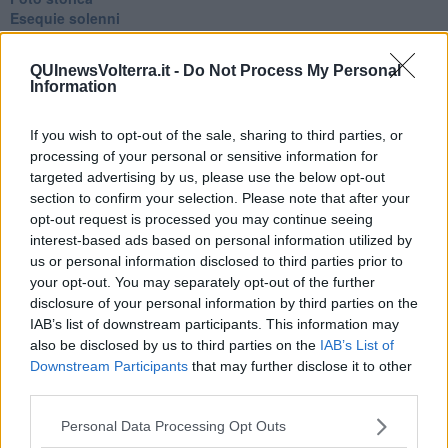
Esequie solenni
Nostalgia del sangue blu
Teste calde
QUInewsVolterra.it -
Do Not Process My Personal
Non avere e non essere
Information
Armiamoci e... avviatevi
Da Capodanno a Carnevale
If you wish to opt-out of the sale, sharing to third parties, or
Schizzi di fango
processing of your personal or sensitive information for
Sor-riso amaro
Fine anno al ristorante
targeted advertising by us, please use the below opt-out
La festa di Capodanno
section to confirm your selection. Please note that after your
Natale 2024
opt-out request is processed you may continue seeing
Re e regnanti
interest-based ads based on personal information utilized by
A noi interessa il dito non la luna
us or personal information disclosed to third parties prior to
Come rubare allo stato e vivere felici
your opt-out. You may separately opt-out of the further
Una performance
disclosure of your personal information by third parties on the
Il compagno
IAB’s list of downstream participants. This information may
​Io (allo specchio)
also be disclosed by us to third parties on the
IAB’s List of
Tramonto
Downstream Participants
that may further disclose it to other
Passato, presente, futuro
third parties.
La virtù del non fare
Il giorno dei saldi
Personal Data Processing Opt Outs
L'ultimo post