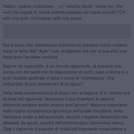
Halluin: quanta confusione… un “vecchio idiota”, come me, che
vuoi che sappia di novità celtiche passate nel nuovo mondo? C’è
solo una gran confusione nella mia zucca.
Noi anziani (che obbrobrioso eufemismo) abbiamo voluto credere
fosse la festa dell’ “Aulin” noto analgesico che per la sua virtù una
festa pure l’avrebbe meritata.
Eppure da ragazzetto, è un ricordo appannato, si scavava una
zucca con dei buchi con la disposizione di occhi, naso e bocca e a
quel risultato spettrale si dava il nome di “mortesecca”. Era
nell’ambito di una ricorrenza? di un gioco?
Della festa nordamericana di sicuro non si sapeva. Il 31 ottobre era
la festa del risparmio. Nemmeno il suo inventore lo sapeva:
altrimenti avrebbe scelto proprio quel giorno? Neppure sapevamo
nella nostra contadinesca ignoranza dell’analisi freudiana, della
ritenzione anale e dell’accumulo, benché il legame denaro/feci sia
attestato da secoli, nonché dell’oltremondano demoniaco sterco.
Oggi il risparmio è passato di moda coll’imperante consumismo e