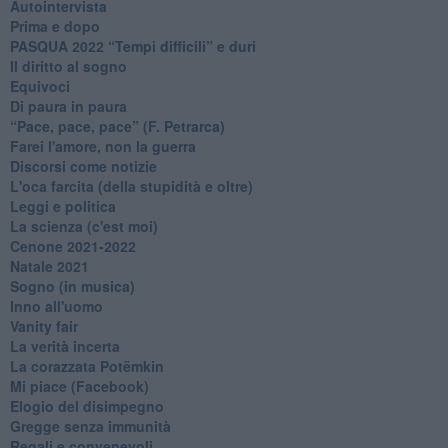
Autointervista
Prima e dopo
​PASQUA 2022 “Tempi difficili” e duri
Il diritto al sogno
Equivoci
Di paura in paura
​“Pace, pace, pace” (F. Petrarca)
Farei l'amore, non la guerra
Discorsi come notizie
L'oca farcita (della stupidità e oltre)
Leggi e politica
La scienza (c'est moi)
Cenone 2021-2022
Natale 2021
Sogno (in musica)
Inno all'uomo
Vanity fair
La verità incerta
La corazzata Potëmkin
Mi piace (Facebook)
Elogio del disimpegno
Gregge senza immunità
Regali e convenevoli