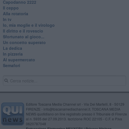
​Capodanno 2222
Il ceppo
Alla rotatoria
In tv
Io, mia moglie e il virologo
Il diritto e il rovescio
Sfortunato al gioco...
Un concetto superato
La dedica
In pizzeria
Al supermercato
Semafori
Editore Toscana Media Channel srl - Via Dei Martelli, 8 - 50129
FIRENZE - info@toscanamediachannel.it. TOSCANA MEDIA
NEWS quotidiano on line registrato presso il Tribunale di Firenze
al n. 5935 del 27.09.2013. Iscrizione ROC 22105 - C.F. e P.Iva
0620787048
Fatturazione Elettronica M5UXCR1 |
Privacy Nielsen