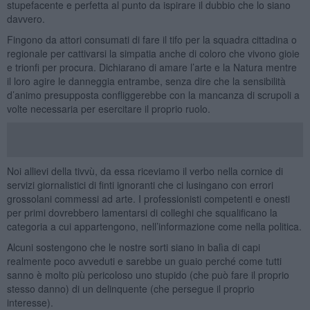
stupefacente e perfetta al punto da ispirare il dubbio che lo siano
davvero.
Fingono da attori consumati di fare il tifo per la squadra cittadina o
regionale per cattivarsi la simpatia anche di coloro che vivono gioie
e trionfi per procura. Dichiarano di amare l’arte e la Natura mentre
il loro agire le danneggia entrambe, senza dire che la sensibilità
d’animo presupposta confliggerebbe con la mancanza di scrupoli a
volte necessaria per esercitare il proprio ruolo.
Noi allievi della tivvù, da essa riceviamo il verbo nella cornice di
servizi giornalistici di finti ignoranti che ci lusingano con errori
grossolani commessi ad arte. I professionisti competenti e onesti
per primi dovrebbero lamentarsi di colleghi che squalificano la
categoria a cui appartengono, nell’informazione come nella politica.
Alcuni sostengono che le nostre sorti siano in balìa di capi
realmente poco avveduti e sarebbe un guaio perché come tutti
sanno è molto più pericoloso uno stupido (che può fare il proprio
stesso danno) di un delinquente (che persegue il proprio
interesse).