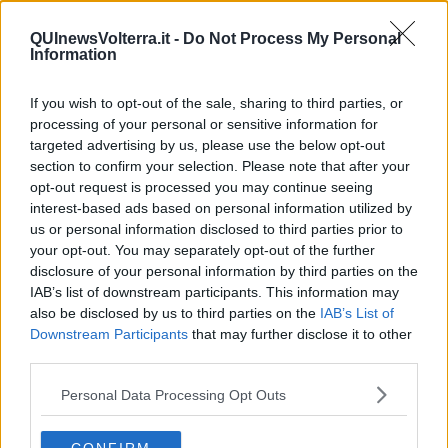
Non avere e non essere
Armiamoci e... avviatevi
QUInewsVolterra.it -
Do Not Process My Personal
Da Capodanno a Carnevale
Information
Schizzi di fango
Sor-riso amaro
If you wish to opt-out of the sale, sharing to third parties, or
Fine anno al ristorante
processing of your personal or sensitive information for
La festa di Capodanno
targeted advertising by us, please use the below opt-out
Natale 2024
section to confirm your selection. Please note that after your
Re e regnanti
opt-out request is processed you may continue seeing
A noi interessa il dito non la luna
interest-based ads based on personal information utilized by
Come rubare allo stato e vivere felici
us or personal information disclosed to third parties prior to
Una performance
your opt-out. You may separately opt-out of the further
Il compagno
disclosure of your personal information by third parties on the
​Io (allo specchio)
IAB’s list of downstream participants. This information may
Tramonto
Passato, presente, futuro
also be disclosed by us to third parties on the
IAB’s List of
La virtù del non fare
Downstream Participants
that may further disclose it to other
Il giorno dei saldi
third parties.
L'ultimo post
Leggendo l'Eneide
Personal Data Processing Opt Outs
​(In)sicurezza stradale
Il decalogo del politico