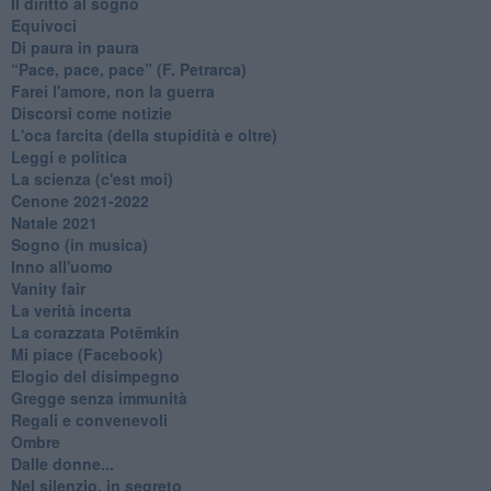
Il diritto al sogno
Equivoci
Di paura in paura
​“Pace, pace, pace” (F. Petrarca)
Farei l'amore, non la guerra
Discorsi come notizie
L'oca farcita (della stupidità e oltre)
Leggi e politica
La scienza (c'est moi)
Cenone 2021-2022
Natale 2021
Sogno (in musica)
Inno all'uomo
Vanity fair
La verità incerta
La corazzata Potëmkin
Mi piace (Facebook)
Elogio del disimpegno
Gregge senza immunità
Regali e convenevoli
Ombre
Dalle donne...
Nel silenzio, in segreto