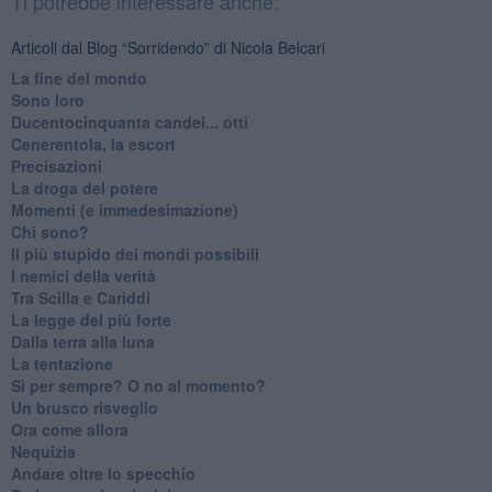
Ti potrebbe interessare anche:
Articoli dal Blog “Sorridendo” di Nicola Belcari
La fine del mondo
Sono loro
Ducentocinquanta candel... otti
Cenerentola, la escort
Precisazioni
La droga del potere
Momenti (e immedesimazione)
Chi sono?
Il più stupido dei mondi possibili
I nemici della verità
Tra Scilla e Cariddi
La legge del più forte
Dalla terra alla luna
La tentazione
​Sì per sempre? O no al momento?
Un brusco risveglio
Ora come allora
Nequizia
Andare oltre lo specchio