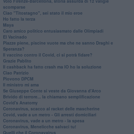
Volo Firenze-Barcellona, storia assurda di 12 valigie
scomparse
Ciao "Titostagno", sei stato il mio eroe
Ho fatto la terza
Maya
Caro amico politico entusiasmato dalle Olimpiadi
El Vacinado
Piazze piene, piscine vuote ma che ne sanno Draghi e
Speranza?
​Il vaccino contro il Covid, ci si potrà fidare?
Grazie Pablito
Il cashback ha fatto crash ma IO ho la soluzione
Ciao Patrizio
Piovono DPCM
Il ministro mi ama
Se Giuseppe Conte si veste da Giovanna d'Arco
Brivido di terrore... la chiamano semplificazione
Covid's Anatomy
Coronavirus, scacco al racket delle mascherine
Covid, vade a un metro - Gli arresti domiciliari
Coronavirus, vade a un metro - la spesa
Coronavirus, Menelicche salvaci tu!
Quelli che il Coronavairus