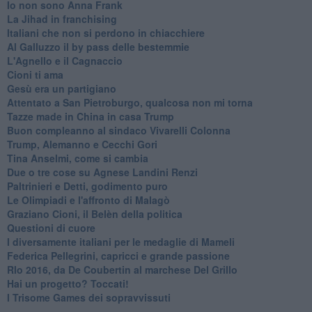
Io non sono Anna Frank
​La Jihad in franchising
Italiani che non si perdono in chiacchiere
Al Galluzzo il by pass delle bestemmie
L'Agnello e il Cagnaccio
Cioni ti ama
​Gesù era un partigiano
Attentato a San Pietroburgo, qualcosa non mi torna
Tazze made in China in casa Trump
Buon compleanno al sindaco Vivarelli Colonna
Trump, Alemanno e Cecchi Gori
Tina Anselmi, come si cambia
Due o tre cose su Agnese Landini Renzi
Paltrinieri e Detti, godimento puro
Le Olimpiadi e l'affronto di Malagò
Graziano Cioni, il Belèn della politica
Questioni di cuore
I diversamente italiani per le medaglie di Mameli
Federica Pellegrini, capricci e grande passione
RIo 2016, da De Coubertin al marchese Del Grillo
​Hai un progetto? Toccati!
​I Trisome Games dei sopravvissuti