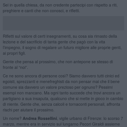
Sei in quella chiesa, da non credente partecipi con rispetto a riti,
preghiere e canti che non conosci, e rifletti.
Rifletti sul valore di certi insegnamenti, su cosa sia rimasto della
lezione e del sacrificio di tanta gente che pagò con la vita
l’impegno, il sogno di regalare un futuro migliore alle proprie genti,
ai propri figli.
Gente che pensa al prossimo, che non antepone se stesso di
fronte al “noi”.
Ce ne sono ancora di persone così? Siamo davvero tutti cinici ed
egoisti, sprezzanti e menefreghisti da non pensar mai che il bene
comune sia davvero un valore prezioso per ognuno? Pessimi
esempi non mancano. Ma ogni tanto succede che trovi ancora un
partigiano a sua insaputa, qualcuno che si mette in gioco in cambio
di niente. Gente che, senza calcoli e tornaconti personali, affronta
rischi per aiutare il prossimo.
Un nome?
Andrea Rossellini
, vigile urbano di Firenze: lo scorso 7
marzo, mentre era in servizio sul lungarno Pecori Giraldi assieme