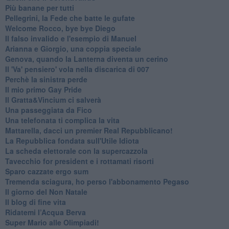
Più banane per tutti
Pellegrini, la Fede che batte le gufate
Welcome Rocco, bye bye Diego
Il falso invalido e l'esempio di Manuel
Arianna e Giorgio, una coppia speciale
Genova, quando la Lanterna diventa un cerino
Il 'Va' pensiero' vola nella discarica di 007
Perchè la sinistra perde
Il mio primo Gay Pride
Il Gratta&Vincium ci salverà
Una passeggiata da Fico
Una telefonata ti complica la vita
Mattarella, dacci un premier Real Repubblicano!
La Repubblica fondata sull'Utile Idiota
La scheda elettorale con la supercazzola
Tavecchio for president e i rottamati risorti
Sparo cazzate ergo sum
Tremenda sciagura, ho perso l'abbonamento Pegaso
Il giorno del Non Natale
Il blog di fine vita
​Ridatemi l’Acqua Berva
Super Mario alle Olimpiadi!