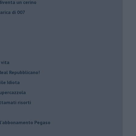
iventa un cerino
carica di 007
 vita
Real Repubblicano!
ile Idiota
supercazzola
ttamati risorti
 l'abbonamento Pegaso