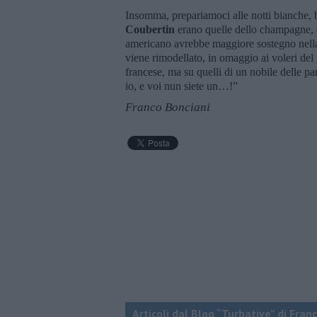
Insomma, prepariamoci alle notti bianche, 
Coubertin
erano quelle dello champagne, 
americano avrebbe maggiore sostegno nella
viene rimodellato, in omaggio ai voleri del 
francese, ma su quelli di un nobile delle par
io, e voi nun siete un…!”
Franco Bonciani
Articoli dal Blog “Turbative” di Fran