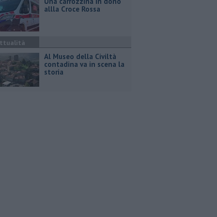
Una carrozzina in dono
allla Croce Rossa
ttualità
Al Museo della Civiltà
contadina va in scena la
storia