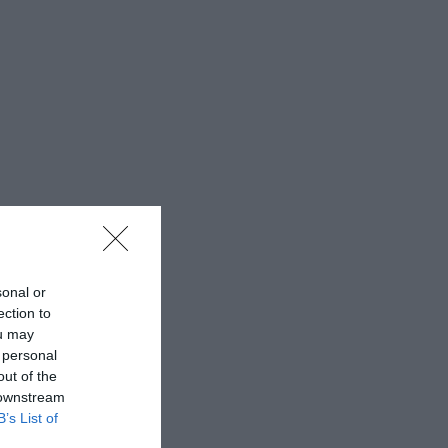
sonal or
ection to
ou may
 personal
out of the
 downstream
B’s List of