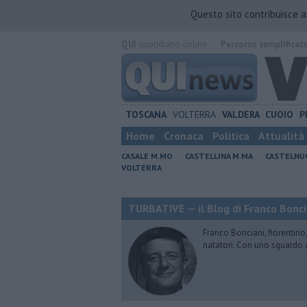
Questo sito contribuisce 
QUI
quotidiano online.
Percorso semplificat
TOSCANA
VOLTERRA
VALDERA
CUOIO
P
Home
Cronaca
Politica
Attualità
CASALE M.MO
CASTELLINA M.MA
CASTELNU
VOLTERRA
TURBATIVE — il Blog di Franco Bonci
Franco Bonciani, fiorentino,
natatori. Con uno sguardo 