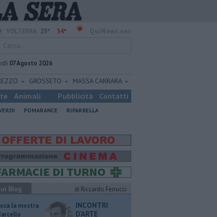
23°
34°
:
VOLTERRA
QuiNews.net
rdì
07 Agosto 2026
REZZO
GROSSETO
MASSA CARRARA
ste
Animali
Pubblicità
Contatti
VERDI
POMARANCE
RIPARBELLA
ui Blog
di Riccardo Ferrucci
INCONTRI
ucca la mostra
D'ARTE
Marcello