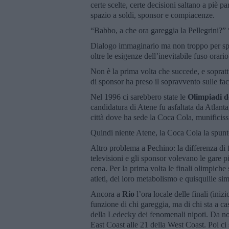
certe scelte, certe decisioni saltano a piè p
spazio a soldi, sponsor e compiacenze.
“Babbo, a che ora gareggia la Pellegrini?
Dialogo immaginario ma non troppo per spi
oltre le esigenze dell’inevitabile fuso orario
Non è la prima volta che succede, e sopratt
di sponsor ha preso il sopravvento sulle fa
Nel 1996 ci sarebbero state le
Olimpiadi d
candidatura di Atene fu asfaltata da Atlanta
città dove ha sede la Coca Cola, munificis
Quindi niente Atene, la Coca Cola la spuntò
Altro problema a Pechino: la differenza di 
televisioni e gli sponsor volevano le gare pi
cena. Per la prima volta le finali olimpiche 
atleti, del loro metabolismo e quisquilie simi
Ancora a
Rio
l’ora locale delle finali (iniz
funzione di chi gareggia, ma di chi sta a ca
della Ledecky dei fenomenali nipoti. Da noi s
East Coast alle 21 della West Coast. Poi ci 