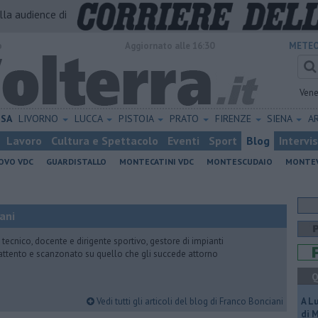
alla audience di
o
Aggiornato alle 16:30
METEO
Vene
ISA
LIVORNO
LUCCA
PISTOIA
PRATO
FIRENZE
SIENA
A
Lavoro
Cultura e Spettacolo
Eventi
Sport
Blog
Intervi
OVO VDC
GUARDISTALLO
MONTECATINI VDC
MONTESCUDAIO
MONTE
ani
 tecnico, docente e dirigente sportivo, gestore di impianti
attento e scanzonato su quello che gli succede attorno
Q
Vedi tutti gli articoli del blog di Franco Bonciani
A L
di 