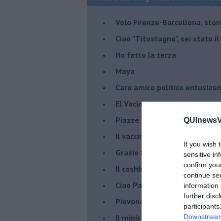
Volo Firenze-Barcellona, stor
Ciao "Titostagno", sei stato i
Ho fatto la terza
Maya
Caro amico politico entusias
El Vacinado
Piazze piene, piscine vuote 
QUInewsVo
​Il vaccino contro il Covid, ci s
If you wish 
Grazie Pablito
sensitive in
confirm you
Il cashback ha fatto crash ma
continue se
Ciao Patrizio
information 
further disc
Piovono DPCM
participants
Il ministro mi ama
Downstream 