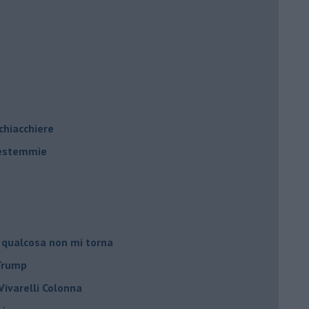
 chiacchiere
 bestemmie
 qualcosa non mi torna
 Trump
ivarelli Colonna