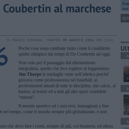
 Coubertin al marchese
Scar
con 
QUI
DI FRANCO BONCIANI - MARTEDÌ
09 AGOSTO 2016
ORE 10:41
Ult
Poche cose sono cambiate tanto come il cosiddetto
spirito olimpico dai tempi di De Coubertin ad oggi.
A
Non solo per il passaggio dal dilettantismo
integralista, quello che fece togliere al leggendario
Jim Thorpe
le medaglie vinte nell’atletica perché
giocava come professionista nel baseball, ai
professionisti attuali di tutte le discipline, dal calcio, al
A
basket, al tennis ed a tutti gli altri sport cosiddetti
“minori”.
Il mondo sportivo ed i suoi eroi, immaginati a fine
ati nel tempo, come il mondo sempre più globalizzato, e non
A
o che deve fare i conti, sempre di più, col business, ed allora