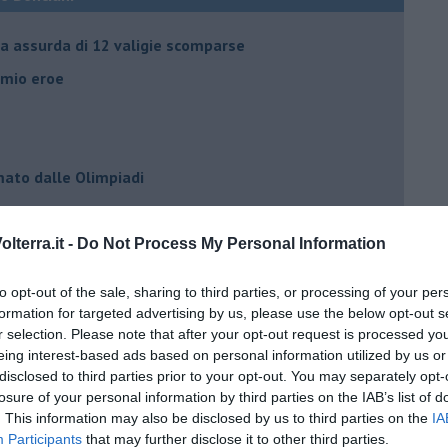
ia assurda di 12 valigie scomparse
l mio eroe
mato dalle Olimpiadi
ma che ne sanno Draghi e Speranza?
lterra.it -
Do Not Process My Personal Information
i potrà fidare?
to opt-out of the sale, sharing to third parties, or processing of your per
formation for targeted advertising by us, please use the below opt-out s
r selection. Please note that after your opt-out request is processed y
 IO ho la soluzione
eing interest-based ads based on personal information utilized by us or
disclosed to third parties prior to your opt-out. You may separately opt-
losure of your personal information by third parties on the IAB’s list of
. This information may also be disclosed by us to third parties on the
IA
Participants
that may further disclose it to other third parties.