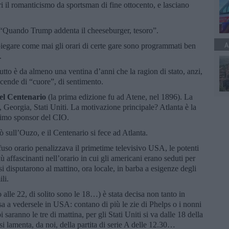
ari il romanticismo da sportsman di fine ottocento, e lasciano
” “Quando Trump addenta il cheeseburger, tesoro”.
A
egare come mai gli orari di certe gare sono programmati ben
.
utto è da almeno una ventina d’anni che la ragion di stato, anzi,
ccende di “cuore”, di sentimento.
el Centenario
(la prima edizione fu ad Atene, nel 1896). La
, Georgia, Stati Uniti. La motivazione principale? Atlanta è la
simo sponsor del CIO.
 sull’Ouzo, e il Centenario si fece ad Atlanta.
fuso orario penalizzava il primetime televisivo USA, le potenti
ù affascinanti nell’orario in cui gli americani erano seduti per
si disputarono al mattino, ora locale, in barba a esigenze degli
li.
io alle 22, di solito sono le 18…) è stata decisa non tanto in
sa a vedersele in USA: contano di più le zie di Phelps o i nonni
aranno le tre di mattina, per gli Stati Uniti si va dalle 18 della
si lamenta, da noi, della partita di serie A delle 12.30…