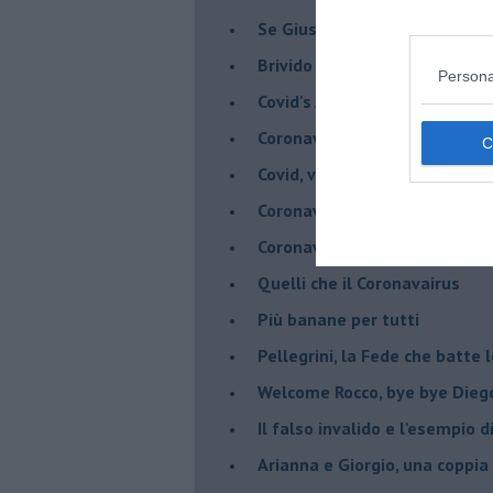
Se Giuseppe Conte si veste d
Brivido di terrore... la chiam
Persona
Covid's Anatomy
Coronavirus, scacco al racket
Covid, vade a un metro - Gli ar
Coronavirus, vade a un metro 
Coronavirus, Menelicche salva
Quelli che il Coronavairus
Più banane per tutti
Pellegrini, la Fede che batte 
Welcome Rocco, bye bye Dieg
Il falso invalido e l'esempio 
Arianna e Giorgio, una coppia