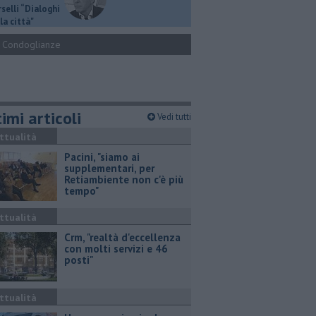
selli “Dialoghi
la città"
Condoglianze
imi articoli
Vedi tutti
ttualità
Pacini, "siamo ai
supplementari, per
Retiambiente non c'è più
tempo"
ttualità
Crm, "realtà d'eccellenza
con molti servizi e 46
posti"
ttualità