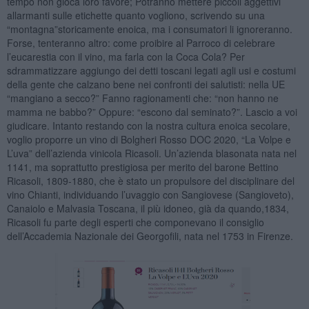
tempo non gioca loro favore; Potranno mettere piccoli aggettivi
allarmanti sulle etichette quanto vogliono, scrivendo su una
“montagna”storicamente enoica, ma i consumatori li ignoreranno.
Forse, tenteranno altro: come proibire al Parroco di celebrare
l’eucarestia con il vino, ma farla con la Coca Cola? Per
sdrammatizzare aggiungo dei detti toscani legati agli usi e costumi
della gente che calzano bene nei confronti dei salutisti: nella UE
“mangiano a secco?” Fanno ragionamenti che: “non hanno ne
mamma ne babbo?” Oppure: “escono dal seminato?”. Lascio a voi
giudicare. Intanto restando con la nostra cultura enoica secolare,
voglio proporre un vino di Bolgheri Rosso DOC 2020, “La Volpe e
L’uva” dell’azienda vinicola Ricasoli. Un’azienda blasonata nata nel
1141, ma soprattutto prestigiosa per merito del barone Bettino
Ricasoli, 1809-1880, che è stato un propulsore del disciplinare del
vino Chianti, individuando l’uvaggio con Sangiovese (Sangioveto),
Canaiolo e Malvasia Toscana, il più idoneo, già da quando,1834,
Ricasoli fu parte degli esperti che componevano il consiglio
dell’Accademia Nazionale dei Georgofili, nata nel 1753 in Firenze.