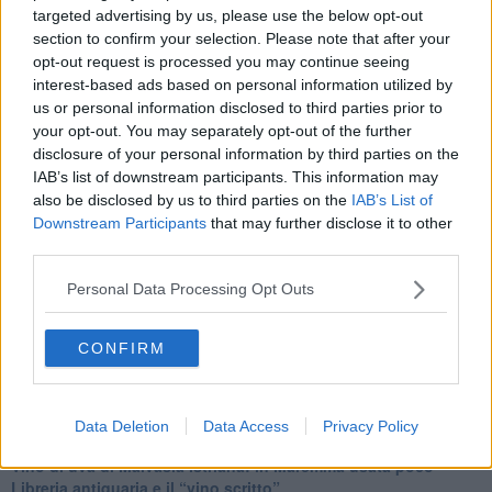
targeted advertising by us, please use the below opt-out
Basta cliccare
QUI
section to confirm your selection. Please note that after your
opt-out request is processed you may continue seeing
Fotogallery
interest-based ads based on personal information utilized by
us or personal information disclosed to third parties prior to
your opt-out. You may separately opt-out of the further
disclosure of your personal information by third parties on the
IAB’s list of downstream participants. This information may
also be disclosed by us to third parties on the
IAB’s List of
Downstream Participants
that may further disclose it to other
Ti potrebbe interessare anche:
third parties.
Articoli dal Blog “Vignaioli e vini” di Nadio Stronchi
Personal Data Processing Opt Outs
​Che “Odissea sia”
Scuola di vita e creatività
CONFIRM
​La volontà di essere “primi”
Norme viticole e enologiche che miglioreranno la qualità
​I vini della Maremma si stanno arricchendo
Vino, il clima ci mette alle “corde”
Data Deletion
Data Access
Privacy Policy
Il terroir necessario per il vino del futuro
​Vino di uva di Malvasia Istriana: in Maremma usata poco
​Libreria antiquaria e il “vino scritto”