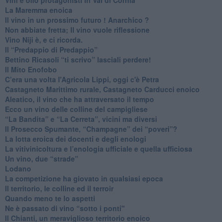
​La Maremma enoica
Il vino in un prossimo futuro ! Anarchico ?
​Non abbiate fretta; Il vino vuole riflessione
​Vino Niji è, e ci ricorda.
Il “Predappio di Predappio”
Bettino Ricasoli “ti scrivo” lasciali perdere!
Il Mito Enofobo
​C’era una volta l'Agricola Lippi, oggi c'è Petra
​Castagneto Marittimo rurale, Castagneto Carducci enoico
Aleatico, il vino che ha attraversato il tempo
Ecco un vino delle colline del campigliese
“La Bandita” e “La Cerreta”, vicini ma diversi
​Il Prosecco Spumante, “Champagne” dei “poveri”?
​La lotta eroica dei docenti e degli enologi
​La vitivinicoltura e l’enologia ufficiale e quella ufficiosa
​Un vino, due “strade”
Lodano
​La competizione ha giovato in qualsiasi epoca
Il territorio, le colline ed il terroir
Quando meno te lo aspetti
​Ne è passato di vino “sotto i ponti"
​Il Chianti, un meraviglioso territorio enoico