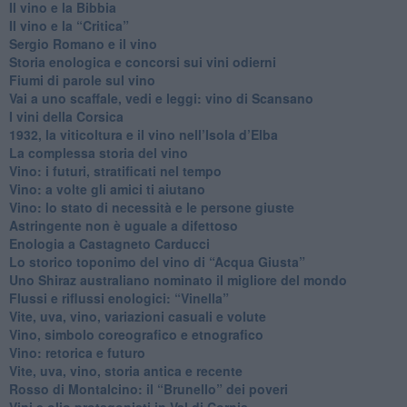
​Il vino e la Bibbia
​Il vino e la “Critica”
Sergio Romano e il vino
​Storia enologica e concorsi sui vini odierni
Fiumi di parole sul vino
​Vai a uno scaffale, vedi e leggi: vino di Scansano
​I vini della Corsica
​1932, la viticoltura e il vino nell’Isola d’Elba
​La complessa storia del vino
​Vino: i futuri, stratificati nel tempo
Vino: a volte gli amici ti aiutano
Vino: lo stato di necessità e le persone giuste
​Astringente non è uguale a difettoso
Enologia a Castagneto Carducci
Lo storico toponimo del vino di “Acqua Giusta”
Uno Shiraz australiano nominato il migliore del mondo
​Flussi e riflussi enologici: “Vinella”
Vite, uva, vino, variazioni casuali e volute
Vino, simbolo coreografico e etnografico
​Vino: retorica e futuro
​Vite, uva, vino, storia antica e recente
​Rosso di Montalcino: il “Brunello” dei poveri
Vini e olio protagonisti in Val di Cornia