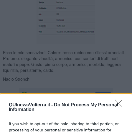
Ecco le mie sensazioni. Colore: rosso rubino con riflessi aranciati.
Profumo: elegante vinosità, armonico, con sentori di frutti neri
maturi e pepe. Gusto: pieno corpo, armonico, morbido, leggera
liquirizia, persistente, caldo.
Nadio Stronchi
QUInewsVolterra.it -
Do Not Process My Personal
Information
Se vuoi leggere le notizie principali della Toscana iscriviti alla
Newsletter QUInews - ToscanaMedia.
Arriva gratis tutti i giorni
If you wish to opt-out of the sale, sharing to third parties, or
alle 20:00 direttamente nella tua casella di posta.
processing of your personal or sensitive information for