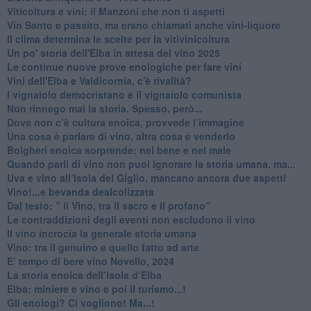
​Viticoltura e vini: il Manzoni che non ti aspetti
​Vin Santo e passito, ma erano chiamati anche vini-liquore
Il clima determina le scelte per la vitivinicoltura
Un po' storia dell'Elba in attesa del vino 2025
Le continue nuove prove enologiche per fare vini
Vini dell'Elba e Valdicornia, c'è rivalità?
​I vignaiolo democristano e il vignaiolo comunista
​Non rinnego mai la storia. Spesso, però...
​Dove non c’è cultura enoica, provvede l’immagine
​Una cosa è parlare di vino, altra cosa è venderlo
Bolgheri enoica sorprende: nel bene e nel male
​Quando parli di vino non puoi ignorare la storia umana, ma...
Uva e vino all’Isola del Giglio, mancano ancora due aspetti
​Vino!...e bevanda dealcolizzata
​Dal testo: ” il Vino, tra il sacro e il profano”
Le contraddizioni degli eventi non escludono il vino
​Il vino incrocia la generale storia umana
Vino: tra il genuino e quello fatto ad arte
E’ tempo di bere vino Novello, 2024
La storia enoica dell’Isola d’Elba
Elba: miniere e vino e poi il turismo...!
​Gli enologi? Ci vogliono! Ma...!