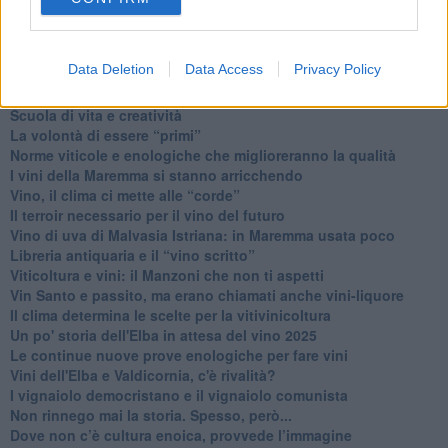
Ti potrebbe interessare anche:
Articoli dal Blog “Vignaioli e vini” di Nadio Stronchi
Data Deletion
Data Access
Privacy Policy
​Che “Odissea sia”
Scuola di vita e creatività
​La volontà di essere “primi”
Norme viticole e enologiche che miglioreranno la qualità
​I vini della Maremma si stanno arricchendo
Vino, il clima ci mette alle “corde”
Il terroir necessario per il vino del futuro
​Vino di uva di Malvasia Istriana: in Maremma usata poco
​Libreria antiquaria e il “vino scritto”
​Viticoltura e vini: il Manzoni che non ti aspetti
​Vin Santo e passito, ma erano chiamati anche vini-liquore
Il clima determina le scelte per la vitivinicoltura
Un po' storia dell'Elba in attesa del vino 2025
Le continue nuove prove enologiche per fare vini
Vini dell'Elba e Valdicornia, c'è rivalità?
​I vignaiolo democristano e il vignaiolo comunista
​Non rinnego mai la storia. Spesso, però...
​Dove non c’è cultura enoica, provvede l’immagine