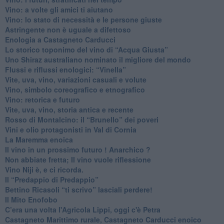
Vino: a volte gli amici ti aiutano
Vino: lo stato di necessità e le persone giuste
​Astringente non è uguale a difettoso
Enologia a Castagneto Carducci
Lo storico toponimo del vino di “Acqua Giusta”
Uno Shiraz australiano nominato il migliore del mondo
​Flussi e riflussi enologici: “Vinella”
Vite, uva, vino, variazioni casuali e volute
Vino, simbolo coreografico e etnografico
​Vino: retorica e futuro
​Vite, uva, vino, storia antica e recente
​Rosso di Montalcino: il “Brunello” dei poveri
Vini e olio protagonisti in Val di Cornia
​La Maremma enoica
Il vino in un prossimo futuro ! Anarchico ?
​Non abbiate fretta; Il vino vuole riflessione
​Vino Niji è, e ci ricorda.
Il “Predappio di Predappio”
Bettino Ricasoli “ti scrivo” lasciali perdere!
Il Mito Enofobo
​C’era una volta l'Agricola Lippi, oggi c'è Petra
​Castagneto Marittimo rurale, Castagneto Carducci enoico