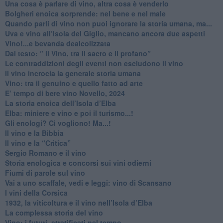
​Una cosa è parlare di vino, altra cosa è venderlo
Bolgheri enoica sorprende: nel bene e nel male
​Quando parli di vino non puoi ignorare la storia umana, ma...
Uva e vino all’Isola del Giglio, mancano ancora due aspetti
​Vino!...e bevanda dealcolizzata
​Dal testo: ” il Vino, tra il sacro e il profano”
Le contraddizioni degli eventi non escludono il vino
​Il vino incrocia la generale storia umana
Vino: tra il genuino e quello fatto ad arte
E’ tempo di bere vino Novello, 2024
La storia enoica dell’Isola d’Elba
Elba: miniere e vino e poi il turismo...!
​Gli enologi? Ci vogliono! Ma...!
​Il vino e la Bibbia
​Il vino e la “Critica”
Sergio Romano e il vino
​Storia enologica e concorsi sui vini odierni
Fiumi di parole sul vino
​Vai a uno scaffale, vedi e leggi: vino di Scansano
​I vini della Corsica
​1932, la viticoltura e il vino nell’Isola d’Elba
​La complessa storia del vino
​Vino: i futuri, stratificati nel tempo