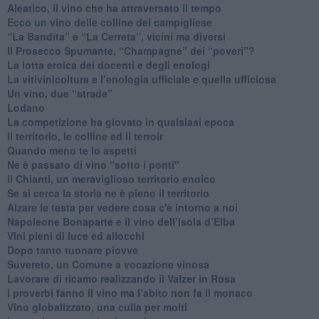
Aleatico, il vino che ha attraversato il tempo
Ecco un vino delle colline del campigliese
“La Bandita” e “La Cerreta”, vicini ma diversi
​Il Prosecco Spumante, “Champagne” dei “poveri”?
​La lotta eroica dei docenti e degli enologi
​La vitivinicoltura e l’enologia ufficiale e quella ufficiosa
​Un vino, due “strade”
Lodano
​La competizione ha giovato in qualsiasi epoca
Il territorio, le colline ed il terroir
Quando meno te lo aspetti
​Ne è passato di vino “sotto i ponti"
​Il Chianti, un meraviglioso territorio enoico
​Se si cerca la storia ne è pieno il territorio
Alzare le testa per vedere cosa c'è intorno a noi
​Napoleone Bonaparte e il vino dell’Isola d’Elba
Vini pieni di luce ed allocchi
Dopo tanto tuonare piovve
Suvereto, un Comune a vocazione vinosa
Lavorare di ricamo realizzando il Valzer in Rosa
​I proverbi fanno il vino ma l’abito non fa il monaco
Vino globalizzato, una culla per molti