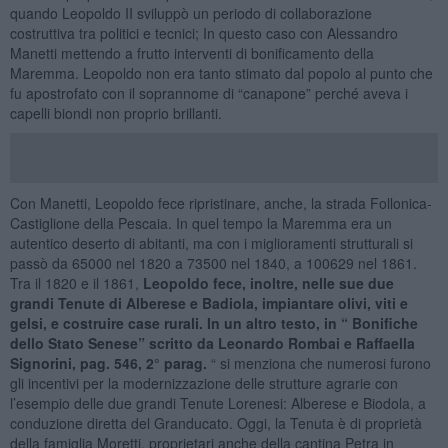
quando Leopoldo II sviluppò un periodo di collaborazione
costruttiva tra politici e tecnici; In questo caso con Alessandro
Manetti mettendo a frutto interventi di bonificamento della
Maremma. Leopoldo non era tanto stimato dal popolo al punto che
fu apostrofato con il soprannome di “canapone” perché aveva i
capelli biondi non proprio brillanti.
Con Manetti, Leopoldo fece ripristinare, anche, la strada Follonica-
Castiglione della Pescaia. In quel tempo la Maremma era un
autentico deserto di abitanti, ma con i miglioramenti strutturali si
passò da 65000 nel 1820 a 73500 nel 1840, a 100629 nel 1861.
Tra il 1820 e il 1861,
Leopoldo fece, inoltre, nelle sue due
grandi Tenute di Alberese e Badiola, impiantare olivi, viti e
gelsi, e costruire case rurali.
In un altro testo, in “
Bonifiche
dello Stato Senese” scritto da Leonardo Rombai e Raffaella
Signorini, pag. 546, 2° parag.
“ si menziona che numerosi furono
gli incentivi per la modernizzazione delle strutture agrarie con
l’esempio delle due grandi Tenute Lorenesi: Alberese e Biodola, a
conduzione diretta del Granducato. Oggi, la Tenuta è di proprietà
della famiglia Moretti, proprietari anche della cantina Petra in