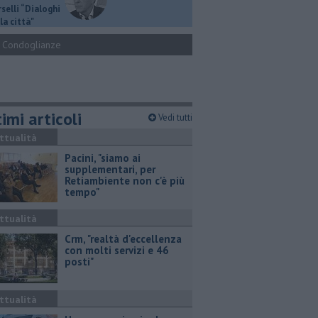
selli “Dialoghi
la città"
Condoglianze
imi articoli
Vedi tutti
ttualità
Pacini, "siamo ai
supplementari, per
Retiambiente non c'è più
tempo"
ttualità
Crm, "realtà d'eccellenza
con molti servizi e 46
posti"
ttualità