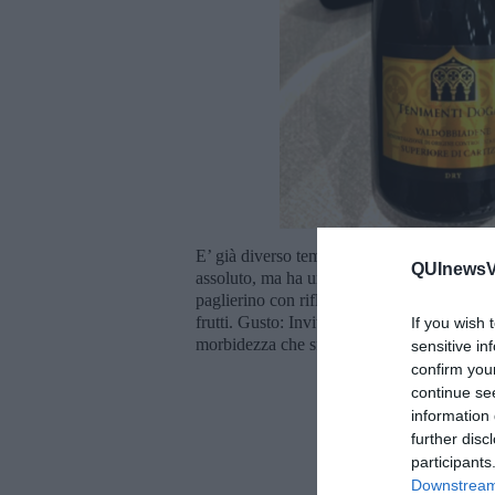
E’ già diverso tempo che, a intervalli, degu
QUInewsVo
assoluto, ma ha un rapporto qualità prezzo t
paglierino con riflessi verdognoli e perlage 
frutti. Gusto: Invitante e fresco, si ripetono
If you wish 
morbidezza che sfiora il dolce.
sensitive in
confirm you
continue se
information 
further disc
participants
Downstream 