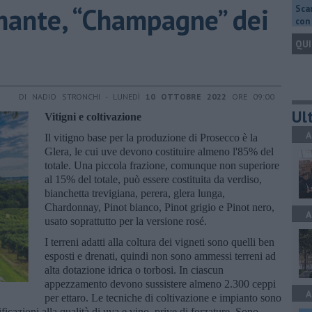
umante, “Champagne” dei
Scar
con 
QUI
DI NADIO STRONCHI - LUNEDÌ
10 OTTOBRE 2022
ORE 09:00
Ult
Vitigni e coltivazione
A
Il vitigno base per la produzione di Prosecco è la
Glera, le cui uve devono costituire almeno l'85% del
totale. Una piccola frazione, comunque non superiore
al 15% del totale, può essere costituita da verdiso,
bianchetta trevigiana, perera, glera lunga,
Chardonnay, Pinot bianco, Pinot grigio e Pinot nero,
A
usato soprattutto per la versione rosé.
I terreni adatti alla coltura dei vigneti sono quelli ben
esposti e drenati, quindi non sono ammessi terreni ad
alta dotazione idrica o torbosi. In ciascun
appezzamento devono sussistere almeno 2.300 ceppi
A
per ettaro. Le tecniche di coltivazione e impianto sono
cazioni alla qualità di uva e vino, prive di forzature. Sono