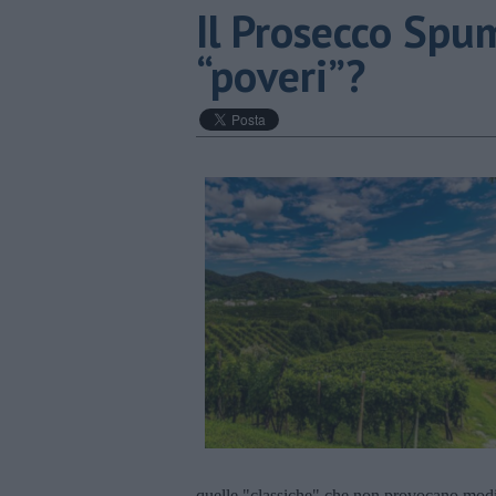
​Il Prosecco Sp
“poveri”?
quelle "classiche" che non provocano modifi