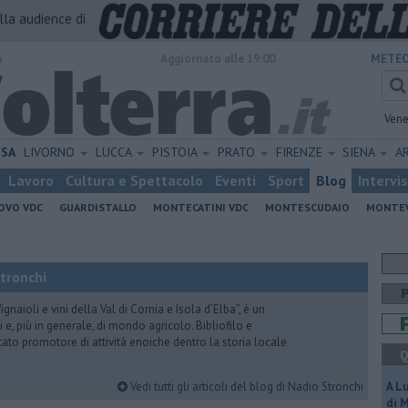
alla audience di
o
Aggiornato alle 19:00
METEO
Vene
ISA
LIVORNO
LUCCA
PISTOIA
PRATO
FIRENZE
SIENA
A
Lavoro
Cultura e Spettacolo
Eventi
Sport
Blog
Intervi
OVO VDC
GUARDISTALLO
MONTECATINI VDC
MONTESCUDAIO
MONTE
Stronchi
gnaioli e vini della Val di Cornia e Isola d’Elba”, è un
 e, più in generale, di mondo agricolo. Bibliofilo e
stato promotore di attività enoiche dentro la storia locale
Q
Vedi tutti gli articoli del blog di Nadio Stronchi
A L
di 