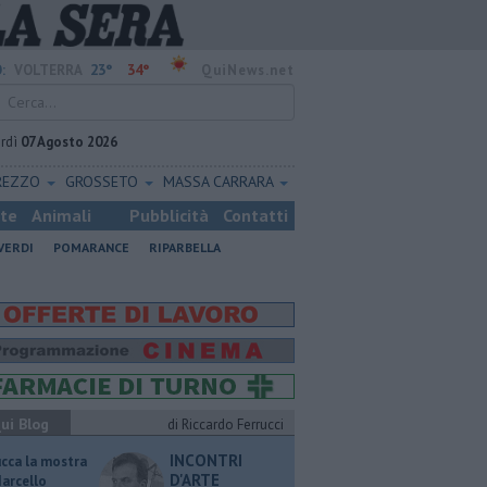
23°
34°
:
VOLTERRA
QuiNews.net
rdì
07 Agosto 2026
REZZO
GROSSETO
MASSA CARRARA
ste
Animali
Pubblicità
Contatti
VERDI
POMARANCE
RIPARBELLA
ui Blog
di Riccardo Ferrucci
INCONTRI
ucca la mostra
D'ARTE
Marcello