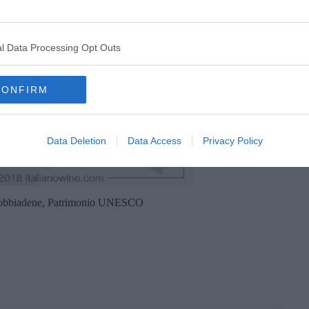
l Data Processing Opt Outs
CONFIRM
Data Deletion
Data Access
Privacy Policy
ldobbiadene, Patrimonio UNESCO