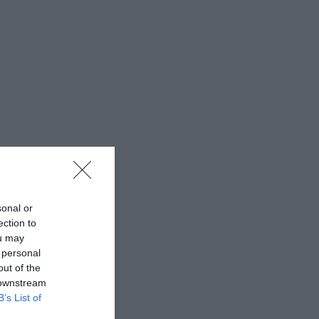
sonal or
ection to
ou may
 personal
out of the
 downstream
B’s List of