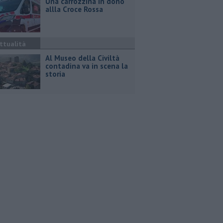
Una carrozzina in dono
allla Croce Rossa
ttualità
Al Museo della Civiltà
contadina va in scena la
storia