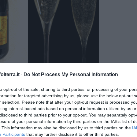
sto il Cartizze Dogali, mica dico che è il migliore in senso
lterra.it -
Do Not Process My Personal Information
utto di rispetto. Ecco le mie sensazioni. Colore: giallo
fine e fitto. Olfatto: armonico, persistente con sentori di piccoli
 i sentori di frutti. E’ stimolante e persistente con sensazione di
to opt-out of the sale, sharing to third parties, or processing of your per
formation for targeted advertising by us, please use the below opt-out s
r selection. Please note that after your opt-out request is processed y
eing interest-based ads based on personal information utilized by us or
disclosed to third parties prior to your opt-out. You may separately opt-
losure of your personal information by third parties on the IAB’s list of
. This information may also be disclosed by us to third parties on the
IA
Participants
that may further disclose it to other third parties.