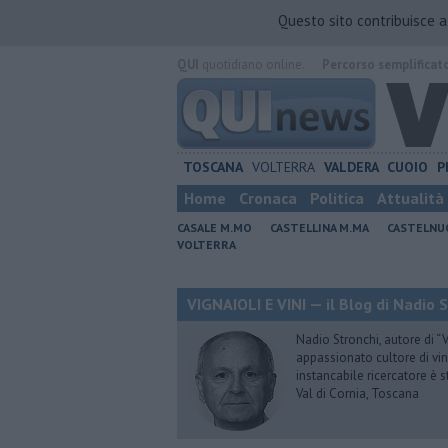
Questo sito contribuisce 
QUI
quotidiano online.
Percorso semplificat
TOSCANA
VOLTERRA
VALDERA
CUOIO
P
Home
Cronaca
Politica
Attualità
CASALE M.MO
CASTELLINA M.MA
CASTELNU
VOLTERRA
VIGNAIOLI E VINI — il Blog di Nadio 
Nadio Stronchi, autore di “Vi
appassionato cultore di vini
instancabile ricercatore è 
Val di Cornia, Toscana