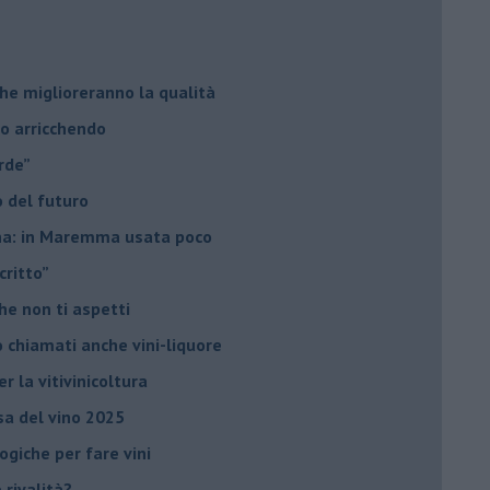
he miglioreranno la qualità
no arricchendo
orde”
no del futuro
iana: in Maremma usata poco
critto”
che non ti aspetti
o chiamati anche vini-liquore
r la vitivinicoltura
esa del vino 2025
giche per fare vini
è rivalità?