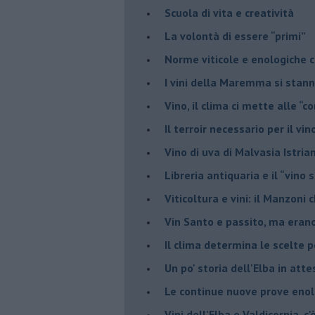
Scuola di vita e creatività
​La volontà di essere “primi”
Norme viticole e enologiche c
​I vini della Maremma si stan
Vino, il clima ci mette alle “c
Il terroir necessario per il vi
​Vino di uva di Malvasia Istr
​Libreria antiquaria e il “vino s
​Viticoltura e vini: il Manzoni 
​Vin Santo e passito, ma eran
Il clima determina le scelte pe
Un po' storia dell'Elba in att
Le continue nuove prove enolo
Vini dell'Elba e Valdicornia, c'