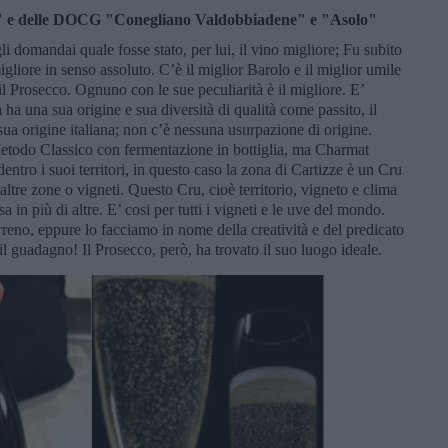
o" e delle DOCG "Conegliano Valdobbiadene" e "Asolo"
li domandai quale fosse stato, per lui, il vino migliore; Fu subito
gliore in senso assoluto. C’è il miglior Barolo e il miglior umile
 Prosecco. Ognuno con le sue peculiarità è il migliore. E’
 ha una sua origine e sua diversità di qualità come passito, il
a origine italiana; non c’è nessuna usurpazione di origine.
Metodo Classico con fermentazione in bottiglia, ma Charmat
dentro i suoi territori, in questo caso la zona di Cartizze è un Cru
 altre zone o vigneti. Questo Cru, cioè territorio, vigneto e clima
in più di altre. E’ cosi per tutti i vigneti e le uve del mondo.
erreno, eppure lo facciamo in nome della creatività e del predicato
l guadagno! Il Prosecco, però, ha trovato il suo luogo ideale.