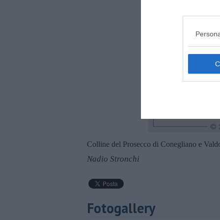
Persona
Colline del Prosecco di Conegliano e Va
Nadio Stronchi
Fotogallery