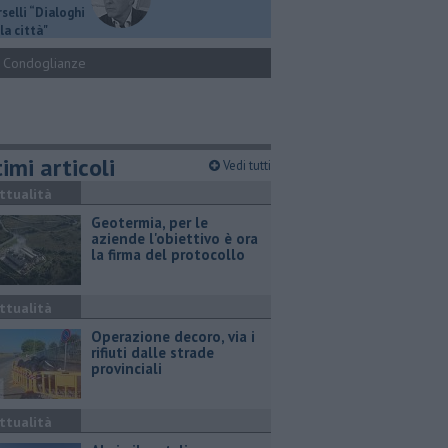
selli “Dialoghi
la città"
Condoglianze
imi articoli
Vedi tutti
ttualità
Geotermia, per le
aziende l'obiettivo è ora
la firma del protocollo
ttualità
Operazione decoro, via i
rifiuti dalle strade
provinciali
ttualità