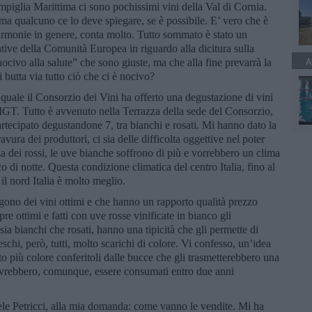
piglia Marittima ci sono pochissimi vini della Val di Cornia.
ma qualcuno ce lo deve spiegare, se è possibile. E’ vero che è
armonie in genere, conta molto. Tutto sommato è stato un
iative della Comunità Europea in riguardo alla dicitura sulla
A
 nocivo alla salute” che sono giuste, ma che alla fine prevarrà la
i butta via tutto ciò che ci è nocivo?
 quale il Consorzio dei Vini ha offerto una degustazione di vini
GT. Tutto è avvenuto nella Terrazza della sede del Consorzio,
artecipato degustandone 7, tra bianchi e rosati. Mi hanno dato la
ura dei produttori, ci sia delle difficolta oggettive nel poter
nza dei rossi, le uve bianche soffrono di più e vorrebbero un clima
 di notte. Questa condizione climatica del centro Italia, fino al
il nord Italia è molto meglio.
engono dei vini ottimi e che hanno un rapporto qualità prezzo
e ottimi e fatti con uve rosse vinificate in bianco gli
ia bianchi che rosati, hanno una tipicità che gli permette di
freschi, però, tutti, molto scarichi di colore. Vi confesso, un’idea
to più colore conferitoli dalle bucce che gli trasmetterebbero una
e dovrebbero, comunque, essere consumati entro due anni
iele Petricci, alla mia domanda: come vanno le vendite. Mi ha