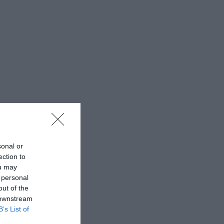
sonal or
ection to
ou may
 personal
out of the
 downstream
B’s List of