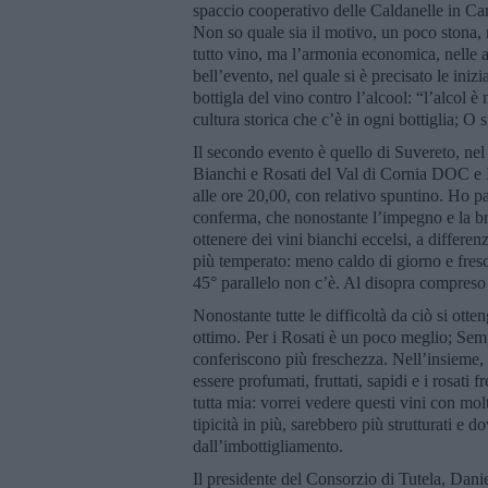
spaccio cooperativo delle Caldanelle in Cam
Non so quale sia il motivo, un poco stona, 
tutto vino, ma l’armonia economica, nelle 
bell’evento, nel quale si è precisato le iniz
bottigla del vino contro l’alcool: “l’alcol è
cultura storica che c’è in ogni bottiglia; O s
Il secondo evento è quello di Suvereto, nel
Bianchi e Rosati del Val di Cornia DOC e I
alle ore 20,00, con relativo spuntino. Ho p
conferma, che nonostante l’impegno e la brav
ottenere dei vini bianchi eccelsi, a differe
più temperato: meno caldo di giorno e fresco
45° parallelo non c’è. Al disopra compreso 
Nonostante tutte le difficoltà da ciò si ott
ottimo. Per i Rosati è un poco meglio; Sempr
conferiscono più freschezza. Nell’insieme, s
essere profumati, fruttati, sapidi e i rosati 
tutta mia: vorrei vedere questi vini con mol
tipicità in più, sarebbero più strutturati 
dall’imbottigliamento.
Il presidente del Consorzio di Tutela, Dan