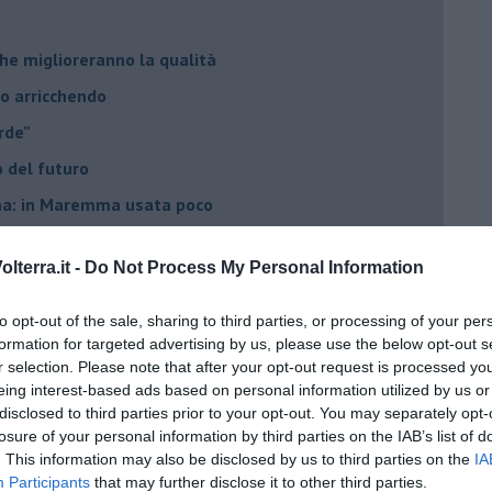
he miglioreranno la qualità
no arricchendo
orde”
no del futuro
iana: in Maremma usata poco
critto”
lterra.it -
Do Not Process My Personal Information
che non ti aspetti
o chiamati anche vini-liquore
to opt-out of the sale, sharing to third parties, or processing of your per
formation for targeted advertising by us, please use the below opt-out s
r la vitivinicoltura
r selection. Please note that after your opt-out request is processed y
esa del vino 2025
eing interest-based ads based on personal information utilized by us or
disclosed to third parties prior to your opt-out. You may separately opt-
giche per fare vini
losure of your personal information by third parties on the IAB’s list of
è rivalità?
. This information may also be disclosed by us to third parties on the
IA
Participants
that may further disclose it to other third parties.