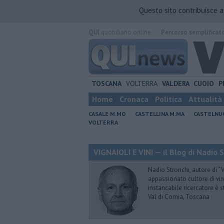
Questo sito contribuisce 
QUI
quotidiano online.
Percorso semplificat
TOSCANA
VOLTERRA
VALDERA
CUOIO
P
Home
Cronaca
Politica
Attualità
CASALE M.MO
CASTELLINA M.MA
CASTELNU
VOLTERRA
VIGNAIOLI E VINI — il Blog di Nadio 
Nadio Stronchi, autore di “Vi
appassionato cultore di vini
instancabile ricercatore è 
Val di Cornia, Toscana