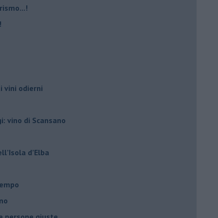
rismo...!
!
i vini odierni
gi: vino di Scansano
ell’Isola d’Elba
l tempo
ano
le persone giuste