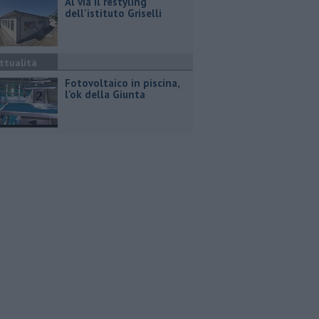
Al via il restyling
dell'istituto Griselli
ttualità
Fotovoltaico in piscina,
l'ok della Giunta