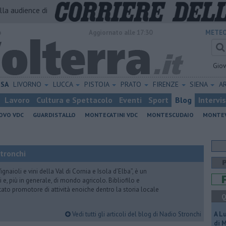
alla audience di
o
Aggiornato alle 17:30
METEO
Gio
ISA
LIVORNO
LUCCA
PISTOIA
PRATO
FIRENZE
SIENA
A
Lavoro
Cultura e Spettacolo
Eventi
Sport
Blog
Intervi
OVO VDC
GUARDISTALLO
MONTECATINI VDC
MONTESCUDAIO
MONTE
Stronchi
gnaioli e vini della Val di Cornia e Isola d’Elba”, è un
 e, più in generale, di mondo agricolo. Bibliofilo e
stato promotore di attività enoiche dentro la storia locale
Q
Vedi tutti gli articoli del blog di Nadio Stronchi
A L
di 