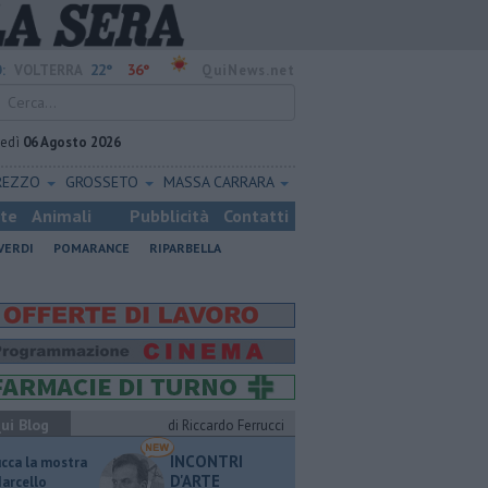
22°
36°
:
VOLTERRA
QuiNews.net
vedì
06 Agosto 2026
REZZO
GROSSETO
MASSA CARRARA
ste
Animali
Pubblicità
Contatti
VERDI
POMARANCE
RIPARBELLA
ui Blog
di Riccardo Ferrucci
INCONTRI
ucca la mostra
D'ARTE
Marcello