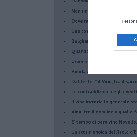
​I vignaiolo democristano e il
​Non rinnego mai la storia. Spe
​Dove non c’è cultura enoica,
Persona
​Una cosa è parlare di vino, a
Bolgheri enoica sorprende: n
​Quando parli di vino non puoi
Uva e vino all’Isola del Gigl
​Vino!...e bevanda dealcolizza
​Dal testo: ” il Vino, tra il sac
Le contraddizioni degli eventi
​Il vino incrocia la generale 
Vino: tra il genuino e quello 
E’ tempo di bere vino Novello
La storia enoica dell’Isola d’