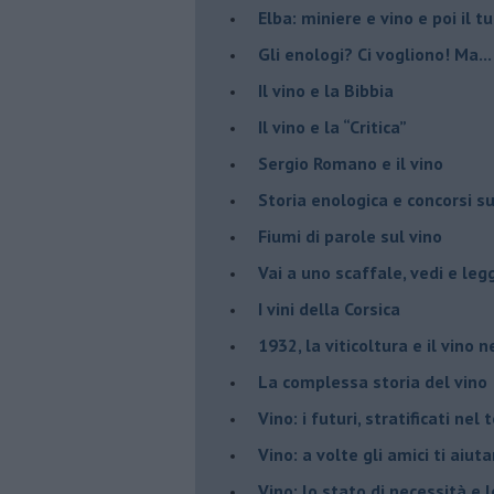
Elba: miniere e vino e poi il tu
​Gli enologi? Ci vogliono! Ma...
​Il vino e la Bibbia
​Il vino e la “Critica”
Sergio Romano e il vino
​Storia enologica e concorsi su
Fiumi di parole sul vino
​Vai a uno scaffale, vedi e leg
​I vini della Corsica
​1932, la viticoltura e il vino n
​La complessa storia del vino
​Vino: i futuri, stratificati ne
Vino: a volte gli amici ti aiut
Vino: lo stato di necessità e 