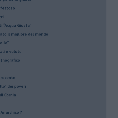
ifettoso
ci
di “Acqua Giusta”
ato il migliore del mondo
nella”
uali e volute
etnografico
e recente
llo” dei poveri
 di Cornia
! Anarchico ?