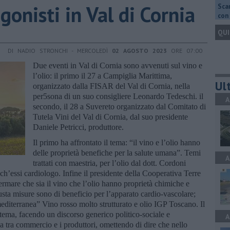
gonisti in Val di Cornia
Scar
con 
QUI
DI NADIO STRONCHI - MERCOLEDÌ
02 AGOSTO 2023
ORE 07:00
Due eventi in Val di Cornia sono avvenuti sul vino e
l’olio: il primo il 27 a Campiglia Marittima,
Ult
organizzato dalla FISAR del Val di Cornia, nella
per5sona di un suo consigliere Leonardo Tedeschi. il
A
secondo, il 28 a Suvereto organizzato dal Comitato di
Tutela Vini del Val di Cornia, dal suo presidente
Daniele Petricci, produttore.
Il primo ha affrontato il tema: “il vino e l’olio hanno
delle proprietà benefiche per la salute umana”. Temi
A
trattati con maestria, per l’olio dal dott. Cordoni
nch’essi cardiologo. Infine il presidente della Cooperativa Terre
fermare che sia il vino che l’olio hanno proprietà chimiche e
usta misure sono di beneficio per l’apparato cardio-vascolare;
editerranea” Vino rosso molto strutturato e olio IGP Toscano. Il
 tema, facendo un discorso generico politico-sociale e
A
 tra commercio e i produttori, omettendo di dire che nello