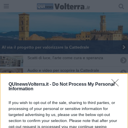
Al via il progetto per valorizzare la Cattedrale
Scatti di luce, l'arte come cura e speranza
Audio e video per scoprire la Cattedrale
Un progetto per valorizzare la cattedrale
QUInewsVolterra.it -
Do Not Process My Personal
Information
La nuova geografia del clero, ecco le nomine
If you wish to opt-out of the sale, sharing to third parties, or
Pieroni raggiunge Mazzeo e Nardini in Consiglio
processing of your personal or sensitive information for
targeted advertising by us, please use the below opt-out
section to confirm your selection. Please note that after your
La caserma in fiamme che minacciò la città
opt-out request is processed you may continue seeing