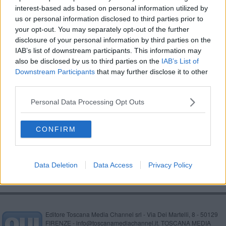
interest-based ads based on personal information utilized by
Gabriele conquista il premio Chiara Dei 2016
us or personal information disclosed to third parties prior to
your opt-out. You may separately opt-out of the further
Inaugurata l'ambulanza donata da Solvay
disclosure of your personal information by third parties on the
IAB’s list of downstream participants. This information may
Dalla Valdicecina in tv, Dall'inferno al paradiso
also be disclosed by us to third parties on the
IAB’s List of
Downstream Participants
that may further disclose it to other
A rischio lo spettacolo Artisti di Volterra per
third parties.
Volterra
Cosa scegliere per il futuro?
Personal Data Processing Opt Outs
Rems e parrocchia riaprono il museo Consortini
CONFIRM
Dopo Guccini, il Premio Larderello a Carlo Rovelli
Data Deletion
Data Access
Privacy Policy
Editore Toscana Media Channel srl - Via Dei Martelli, 8 - 50129
FIRENZE - info@toscanamediachannel.it. TOSCANA MEDIA