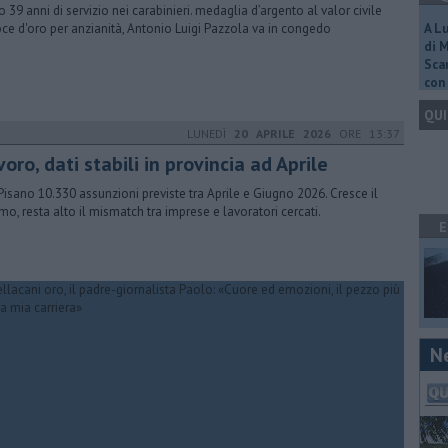
 39 anni di servizio nei carabinieri. medaglia d’argento al valor civile
oce d'oro per anzianità, Antonio Luigi Pazzola va in congedo
A L
di 
Scar
con 
QUI
LUNEDÌ
20 APRILE 2026
ORE 13:37
oro, dati stabili in provincia ad Aprile
Pisano 10.330 assunzioni previste tra Aprile e Giugno 2026. Cresce il
smo, resta alto il mismatch tra imprese e lavoratori cercati.
E
N