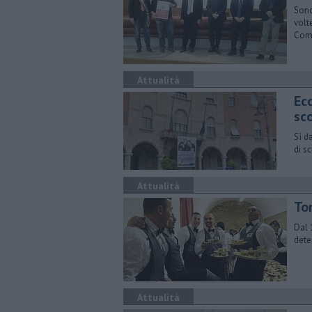
Sono
volt
Com
Attualità
Ec
sc
Sì d
di s
Attualità
To
Dal 
dete
Attualità