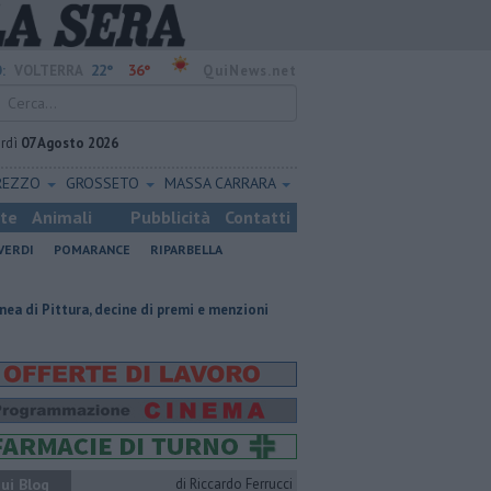
22°
36°
:
VOLTERRA
QuiNews.net
rdì
07 Agosto 2026
REZZO
GROSSETO
MASSA CARRARA
ste
Animali
Pubblicità
Contatti
VERDI
POMARANCE
RIPARBELLA
ecine di premi e menzioni
Misericordie Pisane, Novi confermato presid
ui Blog
di Riccardo Ferrucci