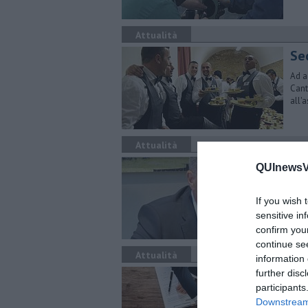
Attualità
Se
Ad a
Cant
all'
Attualità
La
QUInewsVo
Le p
servi
If you wish 
sensitive in
confirm you
continue se
Attualità
information 
Qu
further disc
participants
Alta
Downstream 