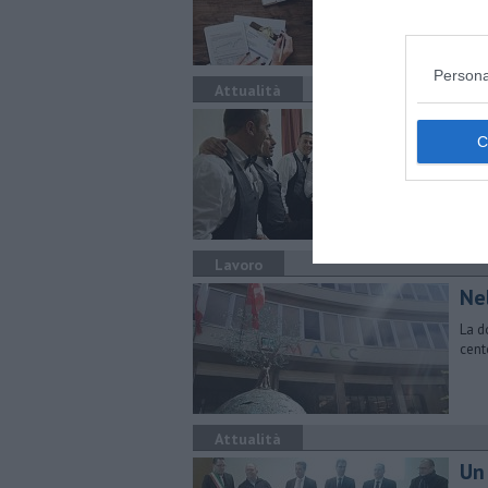
form
Persona
Attualità
Ot
Dal 
nell
Lavoro
Nel
La d
cent
Attualità
Un