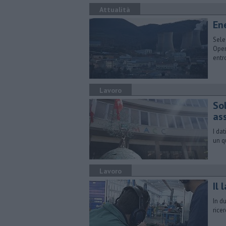
Attualità
En
Selez
Oper
entr
Lavoro
So
as
I da
un q
Lavoro
Il 
In d
rice