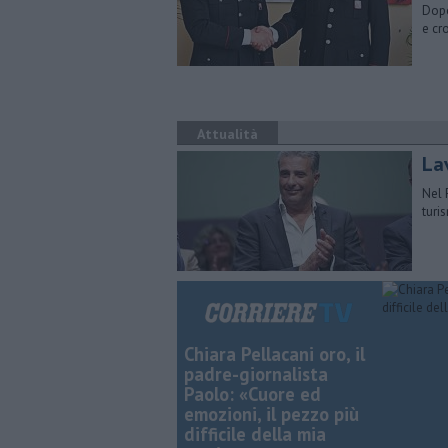
Dopo
e cr
Attualità
Lav
Nel 
turi
Chiara Pellacani oro, il
padre-giornalista
Paolo: «Cuore ed
emozioni, il pezzo più
difficile della mia