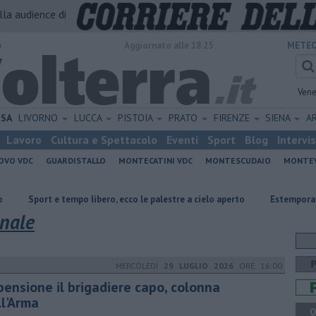
alla audience di
o
Aggiornato alle 18:25
METEO
Vene
ISA
LIVORNO
LUCCA
PISTOIA
PRATO
FIRENZE
SIENA
A
Lavoro
Cultura e Spettacolo
Eventi
Sport
Blog
Intervi
OVO VDC
GUARDISTALLO
MONTECATINI VDC
MONTESCUDAIO
MONTE
mpo libero, ecco le palestre a cielo aperto
Estemporanea di Pittura, d
onale
MERCOLEDÌ
29 LUGLIO 2026
ORE 16:00
pensione il brigadiere capo, colonna
ll'Arma
Q