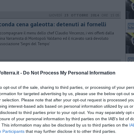
GIOVEDÌ
23 OTTOBRE 2014
ORE 15:05
conda cena galeotta: detenuti ai fornelli
ccompagnare il menu dello chef Claudio Vincenzo, i vini offerti dalla
ina Varramista di Montopoli Valdarno ed il ricavato sarà devoluto
associazione 'Segni del Tempo'
MARTEDÌ
28 GENNAIO 2025
ORE 15:30
voro, previste 9mila assunzioni a Pisa
lterra.it -
Do Not Process My Personal Information
revisioni del primo trimestre. La provincia registra un calo del 7%, ma i
zi sono in crescita. L’industria e le costruzioni in flessione
to opt-out of the sale, sharing to third parties, or processing of your per
formation for targeted advertising by us, please use the below opt-out s
r selection. Please note that after your opt-out request is processed y
eing interest-based ads based on personal information utilized by us or
LUNEDÌ
23 FEBBRAIO 2026
ORE 11:10
disclosed to third parties prior to your opt-out. You may separately opt-
asi 3000 assunzioni a Febbraio nel Pisano
losure of your personal information by third parties on the IAB’s list of
. This information may also be disclosed by us to third parties on the
IA
 la richiesta di diplomati e laureati in economia, ingegneria e
Participants
that may further disclose it to other third parties.