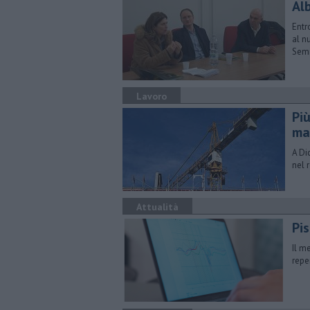
Alb
Entr
al n
Semi
Lavoro
Più
ma
A Di
nel 
Attualità
Pi
Il m
repe