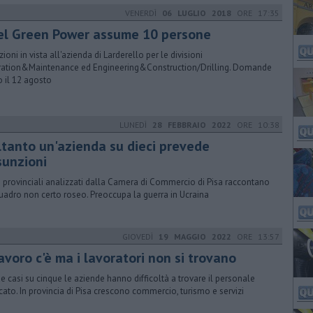
VENERDÌ
06 LUGLIO 2018
ORE 17:35
el Green Power assume 10 persone
ioni in vista all'azienda di Larderello per le divisioni
ation&Maintenance ed Engineering&Construction/Drilling. Domande
o il 12 agosto
LUNEDÌ
28 FEBBRAIO 2022
ORE 10:38
ltanto un'azienda su dieci prevede
sunzioni
ti provinciali analizzati dalla Camera di Commercio di Pisa raccontano
uadro non certo roseo. Preoccupa la guerra in Ucraina
GIOVEDÌ
19 MAGGIO 2022
ORE 13:57
lavoro c'è ma i lavoratori non si trovano
ue casi su cinque le aziende hanno difficoltà a trovare il personale
rcato. In provincia di Pisa crescono commercio, turismo e servizi