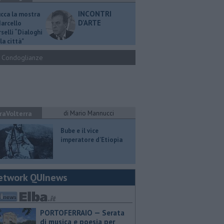
INCONTRI
ucca la mostra
D'ARTE
Marcello
selli “Dialoghi
la città"
Condoglianze
raVolterra
di Mario Mannucci
​Bube e il vice
imperatore d'Etiopia
etwork QUInews
PORTOFERRAIO — Serata
di musica e poesia per