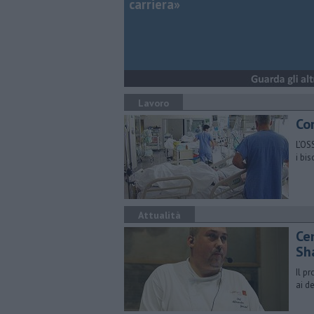
carriera»
Lavoro
Co
L’OS
i bi
Attualità
Ce
Sh
Il p
ai de