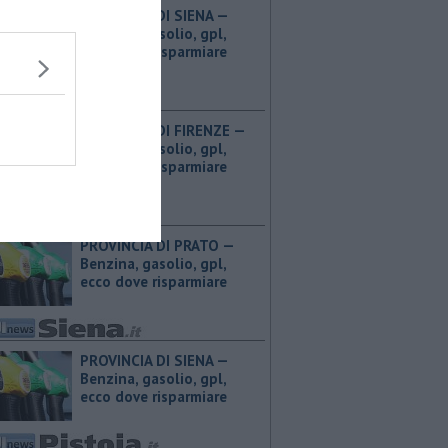
PROVINCIA DI SIENA — ​
Benzina, gasolio, gpl,
ecco dove risparmiare
PROVINCIA DI FIRENZE — ​
Benzina, gasolio, gpl,
ecco dove risparmiare
PROVINCIA DI PRATO — ​
Benzina, gasolio, gpl,
ecco dove risparmiare
PROVINCIA DI SIENA — ​
Benzina, gasolio, gpl,
ecco dove risparmiare