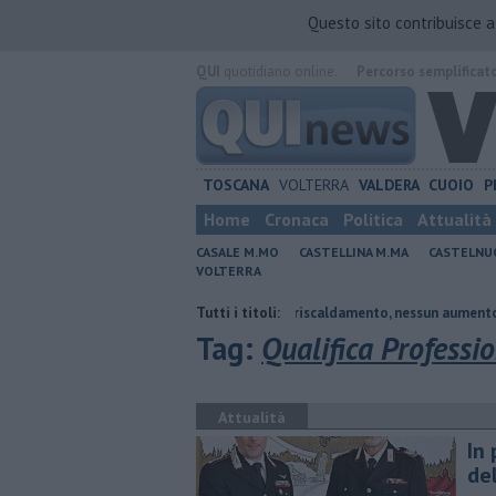
Questo sito contribuisce 
QUI
quotidiano online.
Percorso semplificat
TOSCANA
VOLTERRA
VALDERA
CUOIO
P
Home
Cronaca
Politica
Attualità
CASALE M.MO
CASTELLINA M.MA
CASTELNU
VOLTERRA
sidente
Tariffe del teleriscaldamento, nessun aumento
Tutti i titoli:
Sport e te
Tag:
Qualifica Professi
Attualità
In 
de