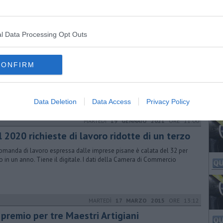
azione, ma la discrepanza tra domanda e offerta resta una sfida
l Data Processing Opt Outs
LUNEDÌ
05 DICEMBRE 2016
ORE 14:45
to mesi di cene galeotte
CONFIRM
16 dicembre fino all'11 agosto tanti chef di prestigio cucineranno
e cucine del carcere accompagnati dai detenuti. Il programma
Data Deletion
Data Access
Privacy Policy
MARTEDÌ
19 GENNAIO 2021
ORE 11:00
 2020 richieste di lavoro ridotte di un terzo
omanda di lavoro espressa dalle imprese pisane è calata del 32 per
o in un anno. Tiene il digitale. I dati della Camera di Commercio
MARTEDÌ
17 MARZO 2015
ORE 13:12
 premio per tre Maestri Artigiani