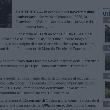
VOLTERRA —
In occasione del
novecentesimo
Ult
anniversario
, che verrà celebrato nel
2020
, la
A
Cattedrale di Volterra sarà messa in sicurezza e dotata
di una nuova immagine.
Consacrata nel
1120
da papa Callisto II, la Chiesa
della città e ne delinea lo
skyline
. Oltre a essere luogo di
ina, è uno scrigno di tesori d’arte visto che ospita, fra le altre,
A
nani detto il Pomarancio, di Mino da Fiesole, di Francesco di
 - ha sottolineato
don Osvaldo Valota
, parroco della
Cattedrale
 ristrutturazione per i quali sono stati stanziati
1milione e
A
ne e quelle religiose hanno deciso di concorrere al recupero. Il
ome della diocesi, ha ricordato come questo importante lavoro
tra la
CEI
che, tramite i fondi dell’8xmille, ha assicurato
contribuirà nell’immediato con
100mila euro
.
ione Cassa di Risparmio di Volterra
che, come ha ricordato il
A
anziato una cifra importante,
500mila euro
, distribuiti in 5 anni,