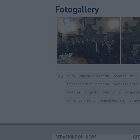
Fotogallery
Tag
euro
duomo di volterra
papa callisto ii
francesco di valdambrino
benozzo gozzol
volterra
augusto
villamagna
cappella
romanico pisano
regime fascista
gotico
REDAZIONE QUI NEWS
CAT