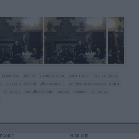
cattedrale
skyline
pieter de witte
pomarancio
mino da fiesole
i
diocesi di volterra
alberto silvani
conferenza episcopale italiana
xvi secolo
concilio di trento
stucco
colonne
romanico
EGORIE
RUBRICHE