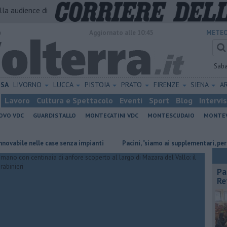
alla audience di
o
Aggiornato alle 10:45
METEO
Sab
ISA
LIVORNO
LUCCA
PISTOIA
PRATO
FIRENZE
SIENA
A
Lavoro
Cultura e Spettacolo
Eventi
Sport
Blog
Intervi
OVO VDC
GUARDISTALLO
MONTECATINI VDC
MONTESCUDAIO
MONTE
elle case senza impianti
Pacini, "siamo ai supplementari, per Retiambien
Pa
Re