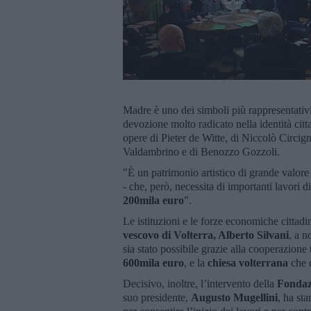
Madre è uno dei simboli più rappresentativi 
devozione molto radicato nella identità cittad
opere di Pieter de Witte, di Niccolò Circig
Valdambrino e di Benozzo Gozzoli.
"È un patrimonio artistico di grande valore
- che, però, necessita di importanti lavori di
200mila euro
".
Le istituzioni e le forze economiche cittadi
vescovo di Volterra, Alberto Silvani
, a n
sia stato possibile grazie alla cooperazione 
600mila euro
, e la
chiesa volterrana
che 
Decisivo, inoltre, l’intervento della
Fondaz
suo presidente,
Augusto Mugellini
, ha st