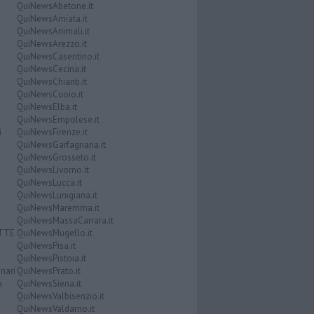
QuiNewsAbetone.it
QuiNewsAmiata.it
QuiNewsAnimali.it
QuiNewsArezzo.it
QuiNewsCasentino.it
QuiNewsCecina.it
QuiNewsChianti.it
QuiNewsCuoio.it
QuiNewsElba.it
QuiNewsEmpolese.it
i
QuiNewsFirenze.it
QuiNewsGarfagnana.it
QuiNewsGrosseto.it
QuiNewsLivorno.it
QuiNewsLucca.it
QuiNewsLunigiana.it
QuiNewsMaremma.it
QuiNewsMassaCarrara.it
ATTE
QuiNewsMugello.it
QuiNewsPisa.it
QuiNewsPistoia.it
nari
QuiNewsPrato.it
a
QuiNewsSiena.it
QuiNewsValbisenzio.it
QuiNewsValdarno.it