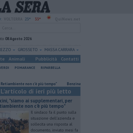
23°
33°
:
VOLTERRA
QuiNews.net
ato
08 Agosto 2026
REZZO
GROSSETO
MASSA CARRARA
ste
Animali
Pubblicità
Contatti
VERDI
POMARANCE
RIPARBELLA
te non c'è più tempo"
​Benzina, gasolio, gpl, ecco dove risparmiare
L'articolo di ieri più letto
cini, "siamo ai supplementari, per
tiambiente non c'è più tempo"
Il sindaco fa il punto sulla
situazione dell'azienda e
sollecita una risposta al
documento, inviato mesi fa