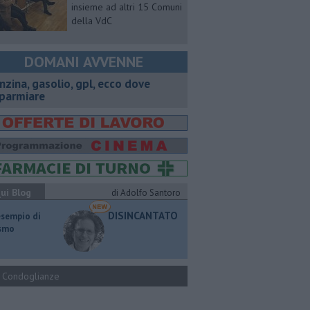
insieme ad altri 15 Comuni
della VdC
DOMANI AVVENNE
enzina, gasolio, gpl, ecco dove
sparmiare
ui Blog
di Adolfo Santoro
DISINCANTATO
esempio di
ismo
Condoglianze