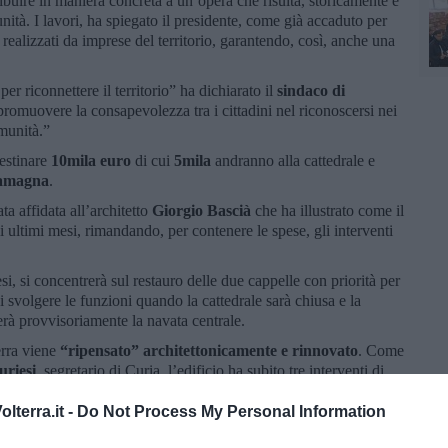
tribuire in maniera concreta a un’opera che risulta, storicamente e
nità. I lavori, ha spiegato il presidente, come già accaduto per
 realizzati da imprese del territorio, garantendo, così, anche una
er riconnettere il territorio” ha dichiarato il
sindaco di
romuovere la consapevolezza tra i cittadini nel riconoscersi nei
omunità.”
estinare
10mila euro
di cui
5mila
andranno alla cattedrale e
lamagna
.
ta affidata all’architetto
Giorgio Bascià
che ha illustrato come il
li ultimi mesi, rimandando, per contenere le spese, gli interventi
si, si concentrerà sul restauro delle due cappelle con priorità per
 svolgere le funzioni quando la cattedrale sarà chiusa e la
erà provvisoriamente la navata centrale.
erra viene
“ripensato” architettonicamente e rinnovato
. Come
uriesi
, segretario di Curia, l’edificio ha subito tre interventi di
lterra.it -
Do Not Process My Personal Information
er applicare agli edifici religiosi la nuova sensibilità maturata
 quando si è proceduto agli stucchi delle colonne in falso stile