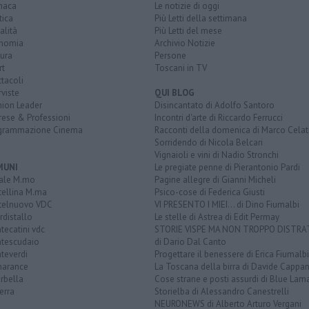
naca
Le notizie di oggi
tica
Più Letti della settimana
alità
Più Letti del mese
nomia
Archivio Notizie
ura
Persone
rt
Toscani in TV
tacoli
rviste
QUI BLOG
nion Leader
Disincantato di Adolfo Santoro
rese & Professioni
Incontri d'arte di Riccardo Ferrucci
grammazione Cinema
Racconti della domenica di Marco Celat
Sorridendo di Nicola Belcari
Vignaioli e vini di Nadio Stronchi
MUNI
Le pregiate penne di Pierantonio Pardi
ale M.mo
Pagine allegre di Gianni Micheli
tellina M.ma
Psico-cose di Federica Giusti
telnuovo VDC
VI PRESENTO I MIEI... di Dino Fiumalbi
distallo
Le stelle di Astrea di Edit Permay
ecatini vdc
STORIE VISPE MA NON TROPPO DISTR
tescudaio
di Dario Dal Canto
teverdi
Progettare il benessere di Erica Fiumalbi
arance
La Toscana della birra di Davide Cappan
rbella
Cose strane e posti assurdi di Blue Lam
erra
Storielba di Alessandro Canestrelli
NEURONEWS di Alberto Arturo Vergani