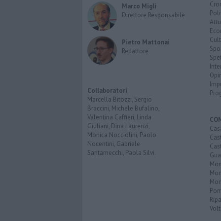
Cro
Marco Migli
Poli
Direttore Responsabile
Attu
Eco
Cult
Pietro Mattonai
Spo
Redattore
Spet
Inte
Opi
Imp
Collaboratori
Pro
Marcella Bitozzi, Sergio
Braccini, Michele Bufalino,
Valentina Caffieri, Linda
CO
Giuliani, Dina Laurenzi,
Cas
Monica Nocciolini, Paolo
Cas
Nocentini, Gabriele
Cas
Santarnecchi, Paola Silvi.
Guar
Mont
Mon
Mon
Pom
Ripa
Volt