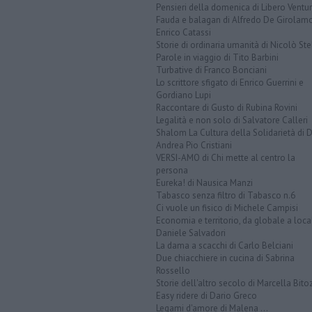
Pensieri della domenica di Libero Ventur
Fauda e balagan di Alfredo De Girolam
Enrico Catassi
Storie di ordinaria umanità di Nicolò Ste
Parole in viaggio di Tito Barbini
Turbative di Franco Bonciani
Lo scrittore sfigato di Enrico Guerrini e
Gordiano Lupi
Raccontare di Gusto di Rubina Rovini
Legalità e non solo di Salvatore Calleri
Shalom La Cultura della Solidarietà di 
Andrea Pio Cristiani
VERSI-AMO di Chi mette al centro la
persona
Eureka! di Nausica Manzi
Tabasco senza filtro di Tabasco n.6
Ci vuole un fisico di Michele Campisi
Economia e territorio, da globale a loca
Daniele Salvadori
La dama a scacchi di Carlo Belciani
Due chiacchiere in cucina di Sabrina
Rossello
Storie dell'altro secolo di Marcella Bito
Easy ridere di Dario Greco
Legami d'amore di Malena ...