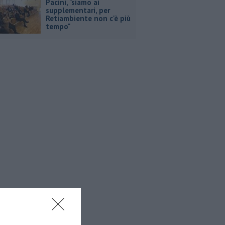
Pacini, "siamo ai
supplementari, per
Retiambiente non c'è più
tempo"