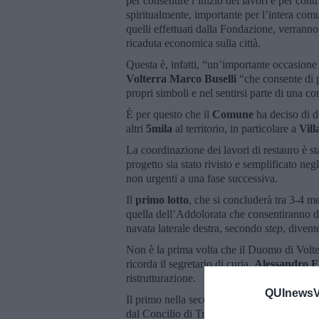
per consentire l’inizio dei lavori e per con
spiritualmente, importante per l’intera comu
quelli effettuati dalla Fondazione, verranno
ricaduta economica sulla città.
Questa è, infatti, “un’importante occasione p
Volterra Marco Buselli
“che consente di p
propri simboli e nel sentirsi parte di una c
È per questo che il
Comune
ha deciso di d
altri
5mila
al territorio, in particolare a
Vil
La coordinazione dei lavori di restauro è sta
progetto sia stato rivisto e semplificato neg
non urgenti a una fase successiva.
Il
primo lotto
, che si concluderà tra 3-4 me
quella dell’Addolorata che consentiranno di
navata laterale destra, secondo
step
, divent
Non è la prima volta che il Duomo di Volt
ricorda il segretario di curia,
Alessandro F
ristrutturazione.
QUInewsVo
Il primo nella seconda metà del XVI secolo p
dal Concilio di Trento; il secondo nell’’800