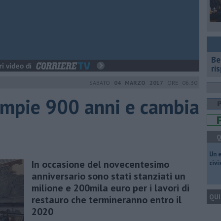
​B
ri
SABATO
04 MARZO 2017
ORE 06:30
ompie 900 anni e cambia
Q
​Un 
In occasione del novecentesimo
civ
anniversario sono stati stanziati un
milione e 200mila euro per i lavori di
QUI
restauro che termineranno entro il
2020