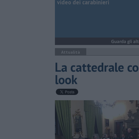
video dei carabinieri
Attualità
La cattedrale c
look