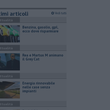
imi articoli
Vedi tutti
ttualità
​Benzina, gasolio, gpl,
ecco dove risparmiare
ttualità
Rea e Martux M animano
il Grey Cat
ttualità
Energia rinnovabile
nelle case senza
impianti
ttualità