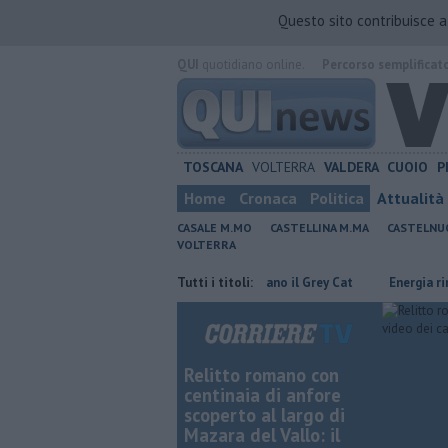
Questo sito contribuisce 
QUI
quotidiano online.
Percorso semplificat
TOSCANA
VOLTERRA
VALDERA
CUOIO
P
Home
Cronaca
Politica
Attualità
CASALE M.MO
CASTELLINA M.MA
CASTELNU
VOLTERRA
armiare
Rea e Martux M animano il Grey Cat
Tutti i titoli:
Energia rinnovabile n
Relitto romano con
centinaia di anfore
scoperto al largo di
Mazara del Vallo: il