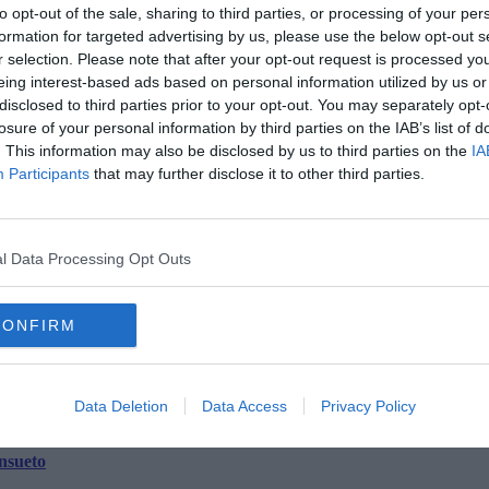
to opt-out of the sale, sharing to third parties, or processing of your per
formation for targeted advertising by us, please use the below opt-out s
venuti su quattro cappelle in stile gotico.
r selection. Please note that after your opt-out request is processed y
tempo, ha avuto la cattedrale nell’immaginario dei volterrani.
eing interest-based ads based on personal information utilized by us or
disclosed to third parties prior to your opt-out. You may separately opt-
losure of your personal information by third parties on the IAB’s list of
. This information may also be disclosed by us to third parties on the
IA
Participants
that may further disclose it to other third parties.
l Data Processing Opt Outs
oscana iscriviti alla
Newsletter QUInews - ToscanaMedia.
amente nella tua casella di posta.
CONFIRM
Data Deletion
Data Access
Privacy Policy
tedrale
l Rinascimento
nsueto