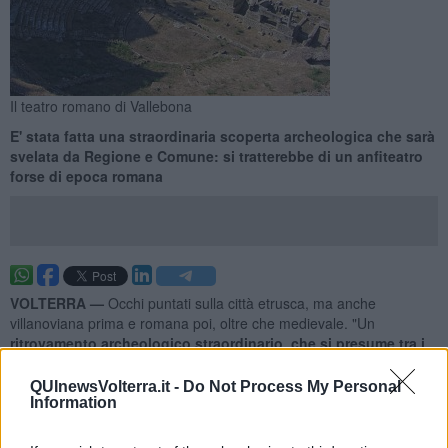
Il teatro romano di Vallebona
E' stata fatta una straordinaria scoperta archeologica che sarà
svelata da Regione e Comune: si tratterebbe di un anfiteatro
forse di epoca romana
VOLTERRA —
Occhi puntati sulla città etrusca, ma anche
villanoviana prima e romana poi, oltre che medievale. "Un
ritrovamento archeologico straordinario, che si presume tra i
più importanti dell'ultimo secolo in Italia
è avvenuto a Volterra".
L'annuncio arriva da Comune e Regione che convocano per oggi, 7
QUInewsVolterra.it -
Do Not Process My Personal
agosto, a Firenze una conferenza stampa per illustrare la scoperta,
Information
alla presenza del presidente della Toscana
Enrico Rossi
, del
sindaco
Marco Buselli
, di
Andrea Pessina
soprintendente per i