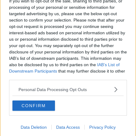
If you wish to opt-out of the sale, sharing to third parties, or
beni archeologici della Toscana e della funzionaria della
processing of your personal or sensitive information for
Soprintendenza
Elena Sorge
, insieme a
Marco Monaco
,
targeted advertising by us, please use the below opt-out
presidente del Consorzio di bonifica 4 Basso Valdarno.
section to confirm your selection. Please note that after your
Intanto, però, trapela che potrebbe trattarsi di
un anfiteatro molto
opt-out request is processed you may continue seeing
antico, quasi certamente di epoca romana
, rinvenuto nella zona
interest-based ads based on personal information utilized by
di Porta Diana, non lontano dal cimitero comunale.
us or personal information disclosed to third parties prior to
your opt-out. You may separately opt-out of the further
disclosure of your personal information by third parties on the
IAB’s list of downstream participants. This information may
Volterra ha già un meraviglioso teatro dell'epoca di Augusto in
also be disclosed by us to third parties on the
IAB’s List of
Vallebona che ha recentemente ospitato il festival internazionale e
Downstream Participants
that may further disclose it to other
che fu scoperto da
Enrico Fiumi, storico volterrano che negli
third parties.
anni 50
condusse gli scavi archeologici che portarono alla luce
quel teatro costruito 2mila anni fa.
Personal Data Processing Opt Outs
Di recente, le origini ed il perimetro della città erano state
ridisegnate dai ritrovamenti risalenti al periodo villanoviano. Dopo il
CONFIRM
crollo delle mura medievali del gennaio 2014 erano stati trovati
reperti importanti: dalla frana in fondo al versante su Viale Trento
Trieste sono emersi i
resti di una capanna
Data Deletion
Data Access
Privacy Policy
villanoviana,
puntellata da numerosi buchi che fanno ipotizzare
una grande zona produttiva. In quella zona ci sarebbe, infatti, un