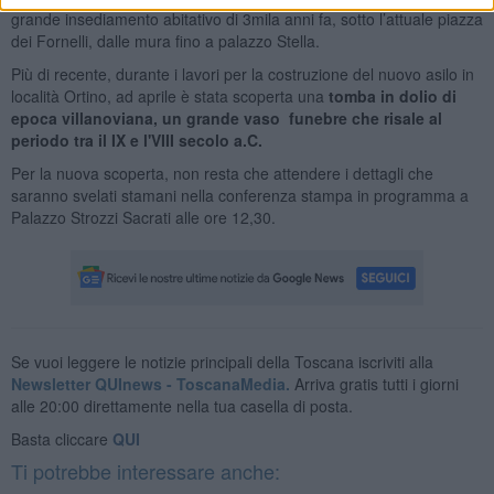
grande insediamento abitativo di 3mila anni fa, sotto l’attuale piazza
dei Fornelli, dalle mura fino a palazzo Stella.
Più di recente, durante i lavori per la costruzione del nuovo asilo in
località Ortino, ad aprile è stata scoperta una
tomba in dolio di
epoca villanoviana, un grande vaso funebre che risale al
periodo tra il IX e l'VIII secolo a.C.
Per la nuova scoperta, non resta che attendere i dettagli che
saranno svelati stamani nella conferenza stampa in programma a
Palazzo Strozzi Sacrati alle ore 12,30.
Se vuoi leggere le notizie principali della Toscana iscriviti alla
Newsletter QUInews - ToscanaMedia.
Arriva gratis tutti i giorni
alle 20:00 direttamente nella tua casella di posta.
Basta cliccare
QUI
Ti potrebbe interessare anche: