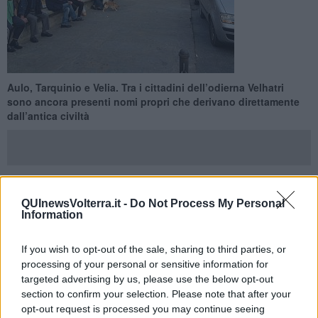
Aulo, Tarquinio e Velia. Tra i cittadini dell’odierna Velhatri
sono ancora presenti nomi propri che derivano direttamente
dall’antica civiltà
QUInewsVolterra.it -
Do Not Process My Personal
VOLTERRA —
Le
origini etrusche
dei
volterrani
sono indubbie.
Information
Ne sono una prova le fonti storiografiche e i reperti archeologici,
che testimoniano l’insediamento dei Rasenna nell’antica Velathri.
Le fortificazioni delle mura, la necropoli, i ritrovamenti scoperti a
If you wish to opt-out of the sale, sharing to third parties, or
seguito degli scavi sono la dimostrazione lampante del passaggio
processing of your personal or sensitive information for
della civiltà antica.
targeted advertising by us, please use the below opt-out
section to confirm your selection. Please note that after your
Il
legame
tra gli abitanti di ieri e di oggi, nonostante il passare dei
opt-out request is processed you may continue seeing
secoli, continua a essere estremamente
profondo
e
ben radicato
.