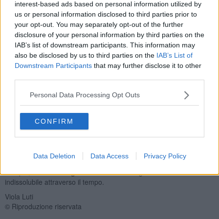
interest-based ads based on personal information utilized by
us or personal information disclosed to third parties prior to
your opt-out. You may separately opt-out of the further
disclosure of your personal information by third parties on the
Oltre alla cultura e al patrimonio artistico, a tenerli uniti, esiste
IAB’s list of downstream participants. This information may
anche un
fil rouge
onomastico. A
Volterra
, sono, infatti, in molti a
also be disclosed by us to third parties on the
IAB’s List of
ad avere
nomi di origine etrusca
.
Downstream Participants
that may further disclose it to other
Facendo un “
tour antroponimico
” tra gli abitanti, è possibile
third parties.
notare come alcuni prestiti, provenienti direttamente dall’
anagrafe
etrusca
, siano evidenti. Aulo, Tarquinio e Velia appartenevano,
Personal Data Processing Opt Outs
infatti, a uomini e donne della popolazione matrice.
Ma il
ritorno onomastico agli albori
è ancora più ampio, anche
CONFIRM
se meno evidente. Camilla e Camillo, Cecilia, Mario, Antonio,
Lucrezia, Virgilia e Virgilio, Virginia e Virginio, Cassio, Attilio, Ercole,
Sergio, Ceciliano, Cesare e Cesarina.
Data Deletion
Data Access
Privacy Policy
Un’
eredità
, quella lasciata dall’antico popolo, che coinvolge,
dunque, l’
identità degli abitanti odiern
i legandoli in modo
indissolubile attraverso il tempo.
Viola Luti
© Riproduzione riservata