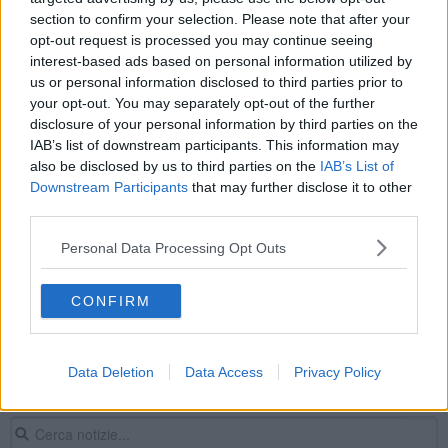
section to confirm your selection. Please note that after your
Jazz in Piazzetta dei Fornelli
opt-out request is processed you may continue seeing
interest-based ads based on personal information utilized by
Fondi per i libri ai detenuti che studiano
us or personal information disclosed to third parties prior to
your opt-out. You may separately opt-out of the further
Una firma per le Fanciulle
disclosure of your personal information by third parties on the
IAB’s list of downstream participants. This information may
Musicastrada, concerti tra Pisa e Livorno
also be disclosed by us to third parties on the
IAB’s List of
Downstream Participants
that may further disclose it to other
Il sindaco di Pomarance critico sui pozzi
third parties.
esplorativi al Masso delle Fanciulle
'Isabella e l'ombra': la Staino dipinge Tabucchi
Personal Data Processing Opt Outs
Note e parole: le poesie di Fierro
CONFIRM
Tirreno Adriatico, tappe a Volterra e Lido di
Camaiore
Data Deletion
Data Access
Privacy Policy
Continuità assistenziale, al via il numero unico