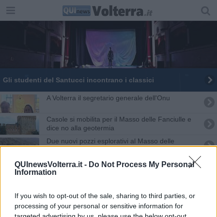
Gli studenti del Santucci incontrano i classici
A Volterra il segretario generale dell'Onu
Casole si mobilita per il Masso delle Fanciulle e
dice no alla geotermia
Due nuovi pozzi esplorativi al Masso delle
Fanciulle
Tutto pronto per il rally
QUInewsVolterra.it -
Do Not Process My Personal
Information
Le diverse identità del sanguinaccio etrusco
If you wish to opt-out of the sale, sharing to third parties, or
La Tirreno Adriatico saluta la Toscana
processing of your personal or sensitive information for
targeted advertising by us, please use the below opt-out