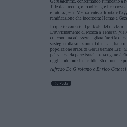
Gerusalemme, confermando l’impegno a non p
Tale documento, o manifesto, è l’essenza de
e futuro, per il Medioriente: affrontare l’ag
ramificazione che incorpora: Hamas a Gaza
In questo contesto il pericolo del nucleare
L’avvicinamento di Mosca a Teheran (via 
cui continua ad essere tagliata fuori la que
sostegno alla soluzione di due stati, ha prom
popolazione araba di Gerusalemme Est). Ma 
palestinesi da parte israeliana vengano defi
oggi il minimo sindacabile. Sicuramente p
Alfredo De Girolamo e Enrico Catassi