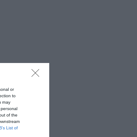
sonal or
ection to
ou may
 personal
out of the
 downstream
B’s List of