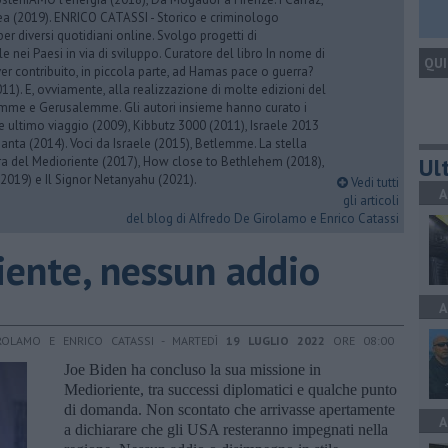
rea (2019). ENRICO CATASSI - Storico e criminologo
er diversi quotidiani online. Svolgo progetti di
 nei Paesi in via di sviluppo. Curatore del libro In nome di
QUI
er contribuito, in piccola parte, ad Hamas pace o guerra?
1). E, ovviamente, alla realizzazione di molte edizioni del
emme e Gerusalemme. Gli autori insieme hanno curato i
 ultimo viaggio (2009), Kibbutz 3000 (2011), Israele 2013
Santa (2014). Voci da Israele (2015), Betlemme. La stella
Ult
ra del Medioriente (2017), How close to Bethlehem (2018),
2019) e Il Signor Netanyahu (2021).
Vedi tutti
A
gli articoli
del blog di Alfredo De Girolamo e Enrico Catassi
iente, nessun addio
A
ROLAMO E ENRICO CATASSI - MARTEDÌ
19 LUGLIO 2022
ORE 08:00
Joe Biden ha concluso la sua missione in
Medioriente, tra successi diplomatici e qualche punto
di domanda. Non scontato che arrivasse apertamente
A
a dichiarare che gli USA resteranno impegnati nella