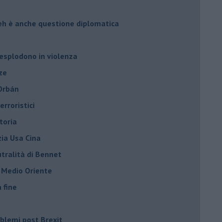
leh è anche questione diplomatica
 esplodono in violenza
ze
 Orbán
rroristici
toria
zia Usa Cina
tralità di Bennet
l Medio Oriente
a fine
roblemi post Brexit