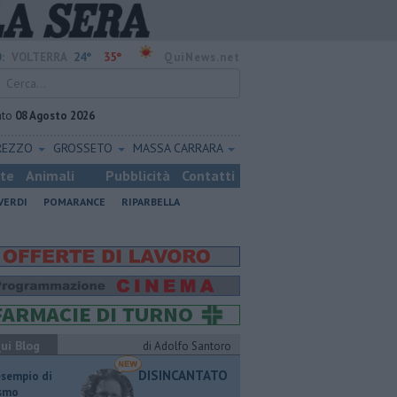
24°
35°
:
VOLTERRA
QuiNews.net
ato
08 Agosto 2026
REZZO
GROSSETO
MASSA CARRARA
ste
Animali
Pubblicità
Contatti
VERDI
POMARANCE
RIPARBELLA
ui Blog
di Adolfo Santoro
DISINCANTATO
esempio di
ismo