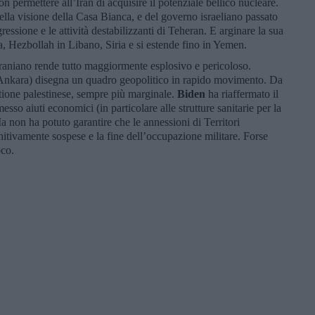
ermettere all’Iran di acquisire il potenziale bellico nucleare.
lla visione della Casa Bianca, e del governo israeliano passato
gressione e le attività destabilizzanti di Teheran. E arginare la sua
, Hezbollah in Libano, Siria e si estende fino in Yemen.
 iraniano rende tutto maggiormente esplosivo e pericoloso.
Ankara) disegna un quadro geopolitico in rapido movimento. Da
stione palestinese, sempre più marginale.
Biden
ha riaffermato il
esso aiuti economici (in particolare alle strutture sanitarie per la
non ha potuto garantire che le annessioni di Territori
nitivamente sospese e la fine dell’occupazione militare. Forse
oco.