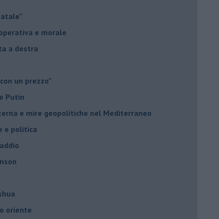
Natale”
à operativa e morale
sta a destra
 con un prezzo"
e Putin
nterna e mire geopolitiche nel Mediterraneo
e e politica
 addio
hnson
oshua
o oriente