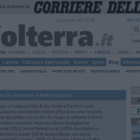
alla audience di
o
Aggiornato alle 10:45
METEO
Sab
ISA
LIVORNO
LUCCA
PISTOIA
PRATO
FIRENZE
SIENA
A
Lavoro
Cultura e Spettacolo
Eventi
Sport
Blog
Intervi
OVO VDC
GUARDISTALLO
MONTECATINI VDC
MONTESCUDAIO
MONTE
do De Girolamo e Enrico Catassi
 un lungo periodo di vita vissuta a Firenze in cui la
ta lavoro, sono tornato a vivere a Pisa dove sono cresciuto
one del partito e circoli Arci. Mi occupo di ambiente e Servizi
Q
gionale e nazionale. Nella mia attività divulgativa ho
ente (2012), Servizi Pubblici Locali (2013), Gino Bartali e i
​Un 
 da rifiuti a risorse! (2014), Giorgio Nissim, una vita al
civ
osteniAMO l'energia (2018), Da Mogador a Firenze: i Caffaz,