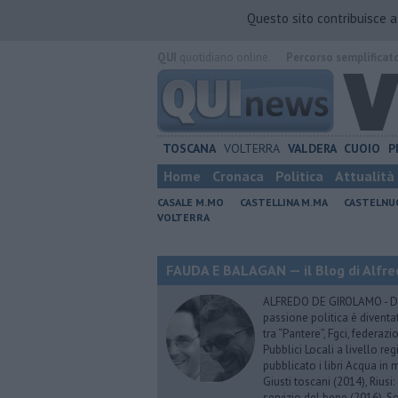
Questo sito contribuisce 
QUI
quotidiano online.
Percorso semplificat
TOSCANA
VOLTERRA
VALDERA
CUOIO
P
Home
Cronaca
Politica
Attualità
CASALE M.MO
CASTELLINA M.MA
CASTELNU
VOLTERRA
FAUDA E BALAGAN — il Blog di Alfre
ALFREDO DE GIROLAMO - Dopo
passione politica è diventa
tra “Pantere”, Fgci, federazi
Pubblici Locali a livello re
pubblicato i libri Acqua in m
Giusti toscani (2014), Riusi:
servizio del bene (2016), S