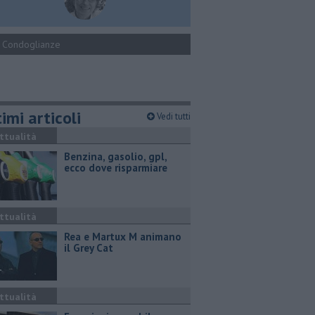
Condoglianze
imi articoli
Vedi tutti
ttualità
​Benzina, gasolio, gpl,
ecco dove risparmiare
ttualità
Rea e Martux M animano
il Grey Cat
ttualità