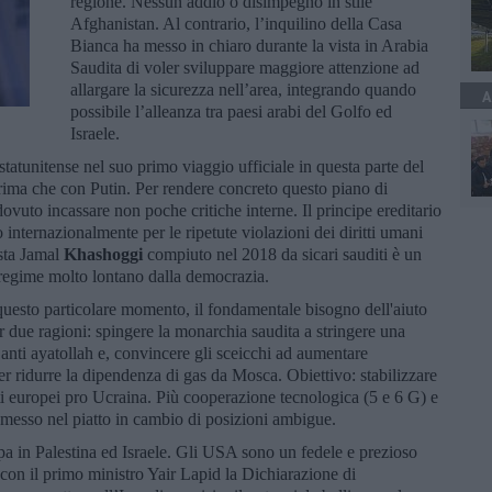
regione. Nessun addio o disimpegno in stile
Afghanistan. Al contrario, l’inquilino della Casa
Bianca ha messo in chiaro durante la vista in Arabia
Saudita di voler sviluppare maggiore attenzione ad
allargare la sicurezza nell’area, integrando quando
A
possibile l’alleanza tra paesi arabi del Golfo ed
Israele.
 statunitense nel suo primo viaggio ufficiale in questa parte del
rima che con Putin. Per rendere concreto questo piano di
ovuto incassare non poche critiche interne. Il principe ereditario
ternazionalmente per le ripetute violazioni dei diritti umani
ista Jamal
Khashoggi
compiuto nel 2018 da sicari sauditi è un
l regime molto lontano dalla democrazia.
questo particolare momento, il fondamentale bisogno dell'aiuto
 due ragioni: spingere la monarchia saudita a stringere una
 anti ayatollah e, convincere gli sceicchi ad aumentare
er ridurre la dipendenza di gas da Mosca. Obiettivo: stabilizzare
ati europei pro Ucraina. Più cooperazione tecnologica (5 e 6 G) e
messo nel piatto in cambio di posizioni ambigue.
ppa in Palestina ed Israele. Gli USA sono un fedele e prezioso
o con il primo ministro Yair Lapid la Dichiarazione di