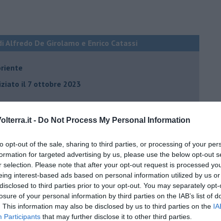
di Alfredo De Girolamo e Enrico Catassi
oriente
iziato il 7 ottobre 2023
ogan
lterra.it -
Do Not Process My Personal Information
onflitti
to opt-out of the sale, sharing to third parties, or processing of your per
formation for targeted advertising by us, please use the below opt-out s
per l'Italia
r selection. Please note that after your opt-out request is processed y
eing interest-based ads based on personal information utilized by us or
hia”
disclosed to third parties prior to your opt-out. You may separately opt-
losure of your personal information by third parties on the IAB’s list of
ella spesa
. This information may also be disclosed by us to third parties on the
IA
daco e la Brexit
Participants
that may further disclose it to other third parties.