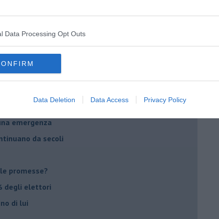
ico
imenticare
l Data Processing Opt Outs
il futuro di Erdoğan
stra israeliana
CONFIRM
le
Data Deletion
Data Access
Privacy Policy
o complicato
suna emergenza
ontinuano da secoli
le promesse?
 degli elettori
no di lui