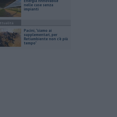
Energia rinnovabile
nelle case senza
impianti
ttualità
Pacini, "siamo ai
supplementari, per
Retiambiente non c'è più
tempo"