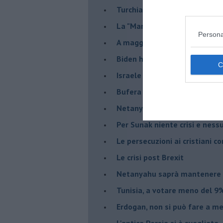
Turchia al voto, Erdogan in bil
La "Marcia dei vivi" per non d
Persona
A maggio le urne decideranno 
Biden ha fatto infuriare la de
Israele rischia una guerra civi
Bufera sull'immigrazione
Netanyahu a Roma, un viaggi
Per Sunak niente crisi e nes
Le persecuzioni ai cristiani c
Le crisi post Brexit
Netanyahu saprà mantenere 
Tunisia, a votare meno del 9%
Erdogan, non si può fare a me
L'antica Persia si è svegliata