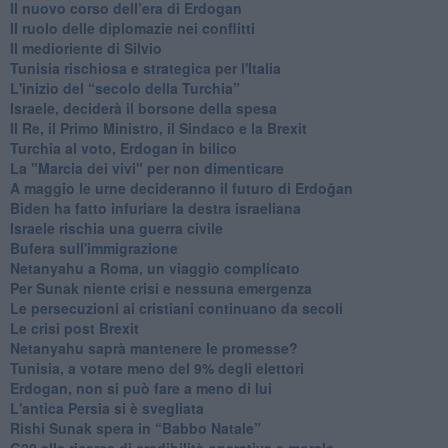
​Il nuovo corso dell’era di Erdogan
Il ruolo delle diplomazie nei conflitti
Il medioriente di Silvio
Tunisia rischiosa e strategica per l'Italia
L'inizio del “secolo della Turchia”
Israele, deciderà il borsone della spesa
Il Re, il Primo Ministro, il Sindaco e la Brexit
Turchia al voto, Erdogan in bilico
La "Marcia dei vivi" per non dimenticare
A maggio le urne decideranno il futuro di Erdoğan
Biden ha fatto infuriare la destra israeliana
Israele rischia una guerra civile
Bufera sull'immigrazione
Netanyahu a Roma, un viaggio complicato
Per Sunak niente crisi e nessuna emergenza
Le persecuzioni ai cristiani continuano da secoli
Le crisi post Brexit
Netanyahu saprà mantenere le promesse?
Tunisia, a votare meno del 9% degli elettori
Erdogan, non si può fare a meno di lui
L'antica Persia si è svegliata
Rishi Sunak spera in “Babbo Natale”
G20 alla ricerca di credibilità operativa e morale