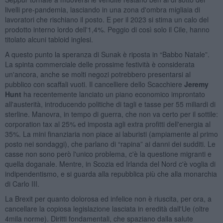
livelli pre-pandemia, lasciando in una zona d'ombra migliaia di
lavoratori che rischiano il posto. E per il 2023 si stima un calo del
prodotto interno lordo dell'1,4%. Peggio di così solo il Cile, hanno
titolato alcuni tabloid inglesi.
A questo punto la speranza di Sunak è riposta in “Babbo Natale”.
La spinta commerciale delle prossime festività è considerata
un'ancora, anche se molti negozi potrebbero presentarsi al
pubblico con scaffali vuoti. Il cancelliere dello Scacchiere
Jeremy
Hunt
ha recentemente lanciato un piano economico improntato
all'austerità, introducendo politiche di tagli e tasse per 55 miliardi di
sterline. Manovra, in tempo di guerra, che non va certo per il sottile:
corporation tax al 25% ed imposta agli extra profitti dell'energia al
35%. La mini finanziaria non piace ai laburisti (ampiamente al primo
posto nei sondaggi), che parlano di “rapina” ai danni dei sudditi. Le
casse non sono però l'unico problema, c'è la questione migranti e
quella doganale. Mentre, in Scozia ed Irlanda del Nord c'è voglia di
indipendentismo, e si guarda alla repubblica più che alla monarchia
di Carlo III.
La Brexit per quanto dolorosa ed infelice non è riuscita, per ora, a
cancellare la copiosa legislazione lasciata in eredità dall'Ue (oltre
4mila norme). Diritti fondamentali, che spaziano dalla salute