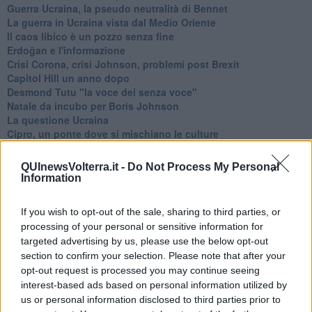
Guerra Ucraina, la pseudo neutralità di Bennet
La guerra in Ucraina vista dal Medio Oriente
​Il caos libico è un pozzo senza fine
Erdoğan e l'informazione
Crisi Corona, crisi Johnson, problemi post Brexit
Capitol Hill un anno dopo
Desmond Tutu "la voce dei senza voce"
Natale da incubo per Boris Johnson
La questione Ucraina
Cipro, un ponte dove si mischiano le culture
Una vigilia di Natale per un nuovo Rais
La questione israelo-palestinese ignorata dal G20
QUInewsVolterra.it -
Do Not Process My Personal
Erdogan continua a sfidare l'Occidente
Information
Libano, collasso economico e guerra civile
Johnson, da Trump a Biden alla Brexit
If you wish to opt-out of the sale, sharing to third parties, or
L'AUKUS e il Quad
processing of your personal or sensitive information for
Biden, primo presidente USA non in guerra
targeted advertising by us, please use the below opt-out
Papa Bergoglio vedrà Viktor Orbán
section to confirm your selection. Please note that after your
Bennet, un giorno in attesa di Biden
opt-out request is processed you may continue seeing
Il ritorno dei talebani
interest-based ads based on personal information utilized by
​La lenta agonia del Libano
us or personal information disclosed to third parties prior to
Sudafrica, è allarme alimentare