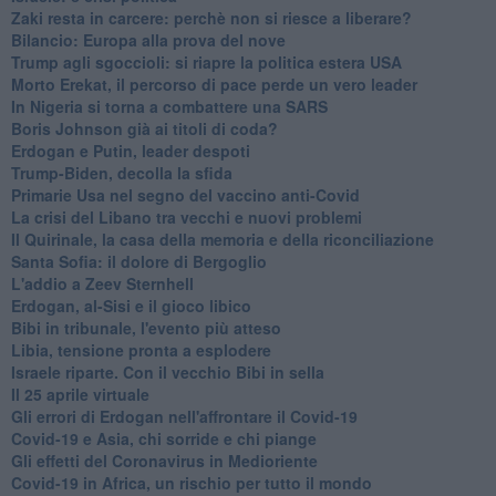
Zaki resta in carcere: perchè non si riesce a liberare?
Bilancio: Europa alla prova del nove
Trump agli sgoccioli: si riapre la politica estera USA
Morto Erekat, il percorso di pace perde un vero leader
In Nigeria si torna a combattere una SARS
Boris Johnson già ai titoli di coda?
Erdogan e Putin, leader despoti
Trump-Biden, decolla la sfida
Primarie Usa nel segno del vaccino anti-Covid
La crisi del Libano tra vecchi e nuovi problemi
Il Quirinale, la casa della memoria e della riconciliazione
Santa Sofia: il dolore di Bergoglio
L'addio a ​Zeev Sternhell
Erdogan, al-Sisi e il gioco libico
Bibi in tribunale, l'evento più atteso
Libia, tensione pronta a esplodere
Israele riparte. Con il vecchio Bibi in sella
Il 25 aprile virtuale
Gli errori di Erdogan nell'affrontare il Covid-19
Covid-19 e Asia, chi sorride e chi piange
Gli effetti del Coronavirus in Medioriente
Covid-19 in Africa, un rischio per tutto il mondo