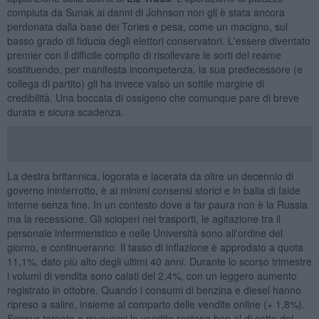
compiuta da Sunak ai danni di Johnson non gli è stata ancora
perdonata dalla base dei Tories e pesa, come un macigno, sul
basso grado di fiducia degli elettori conservatori. L'essere diventato
premier con il difficile compito di risollevare le sorti del reame
sostituendo, per manifesta incompetenza, la sua predecessore (e
collega di partito) gli ha invece valso un sottile margine di
credibilità. Una boccata di ossigeno che comunque pare di breve
durata e sicura scadenza.
La destra britannica, logorata e lacerata da oltre un decennio di
governo ininterrotto, è ai minimi consensi storici e in balia di faide
interne senza fine. In un contesto dove a far paura non è la Russia
ma la recessione. Gli scioperi nei trasporti, le agitazione tra il
personale infermieristico e nelle Università sono all'ordine del
giorno, e continueranno. Il tasso di inflazione è approdato a quota
11,1%, dato più alto degli ultimi 40 anni. Durante lo scorso trimestre
i volumi di vendita sono calati del 2,4%, con un leggero aumento
registrato in ottobre. Quando i consumi di benzina e diesel hanno
ripreso a salire, insieme al comparto delle vendite online (+ 1,8%).
Seppur tornate a muoversi le vendite restano ben al di sotto dei