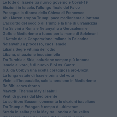
Le lotte di Israele tra nuovo governo e Covid-19
Elezioni in Israele, l'allungo finale del Falco
Prosegue la riforma della Chiesa di Francesco
Abu Mazen stoppa Trump: pace mediorientale lontana
L'accordo del secolo di Trump e la fine di un'amicizia
Tra Salvini a Roma e Netanyahu a Gerusalemme
Golfo e Medioriente a fuoco per la morte di Soleimani
Il Natale della Cooperazione italiana in Palestina
Netanyahu a processo, caos Israele
Liliana Segre vittima dell'odio
Libano, situazione insostenibile
Tra Turchia e Siria, soluzione sempre più lontana
Israele al voto, è di nuovo Bibi vs. Gantz
GB: da Corbyn una scelta coraggiosa pro-Brexit
La lunga estate di Israele prima del voto
Vicini all’irreparabile, sale la tensione in Medioriente
Re Bibi senza ritorno
Mayexit: Theresa May ai saluti
Venti di guerra dal Medioriente
Lo scrittore Bassem commenta le elezioni israeliane
Tra Trump e Erdogan è tempo di ultimatum
Strada in salita per la May tra Londra e Bruxelles
Riflessioni dopo il viaggio di Salvini in Israele