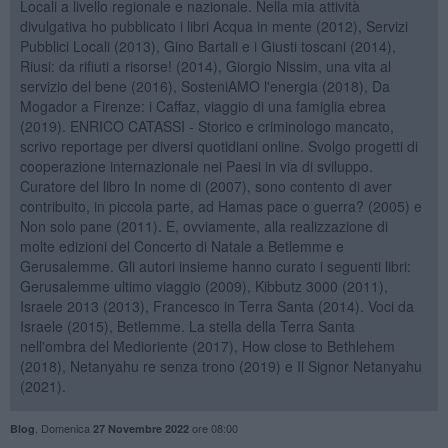
Locali a livello regionale e nazionale. Nella mia attività
divulgativa ho pubblicato i libri Acqua in mente (2012), Servizi
Pubblici Locali (2013), Gino Bartali e i Giusti toscani (2014),
Riusi: da rifiuti a risorse! (2014), Giorgio Nissim, una vita al
servizio del bene (2016), SosteniAMO l'energia (2018), Da
Mogador a Firenze: i Caffaz, viaggio di una famiglia ebrea
(2019). ENRICO CATASSI - Storico e criminologo mancato,
scrivo reportage per diversi quotidiani online. Svolgo progetti di
cooperazione internazionale nei Paesi in via di sviluppo.
Curatore del libro In nome di (2007), sono contento di aver
contribuito, in piccola parte, ad Hamas pace o guerra? (2005) e
Non solo pane (2011). E, ovviamente, alla realizzazione di
molte edizioni del Concerto di Natale a Betlemme e
Gerusalemme. Gli autori insieme hanno curato i seguenti libri:
Gerusalemme ultimo viaggio (2009), Kibbutz 3000 (2011),
Israele 2013 (2013), Francesco in Terra Santa (2014). Voci da
Israele (2015), Betlemme. La stella della Terra Santa
nell'ombra del Medioriente (2017), How close to Bethlehem
(2018), Netanyahu re senza trono (2019) e Il Signor Netanyahu
(2021).
,
Domenica
ore 08:00
Blog
27 Novembre 2022