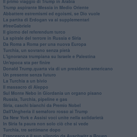
Il primo viaggio di Trump in Arabia
Trump aspirante Messia in Medio Oriente
Abbattere estremismi ed egoismi, se Dio vuole
La partita di Erdogan va ai supplementari
#freeGabriele
Il giorno del referendum turco
La spirale del terrore in Russia e Siria
Da Roma a Roma per una nuova Europa
Turchia, un sovrano senza pietà
L'ignoranza trumpiana su Israele e Palestina
Un'epoca sta per finire
Donald Trump,quarta via di un presidente americano
Un presente senza futuro
La Turchia a un bivio
Il massacro di Aleppo
Sul Monte Nebo in Giordania un organo pisano
Russia, Turchia, pipeline e gas
Siria, caschi bianchi da Premio Nobel
Dall'Ungheria il semaforo rosso ai Trump
Da New York e Assisi voci unite nella solidarietà
In Siria fa paura non solo ciò che si vede
Turchia, tre settimane dopo
Francesco e il suo silenzio da Auschwitz a Rouen