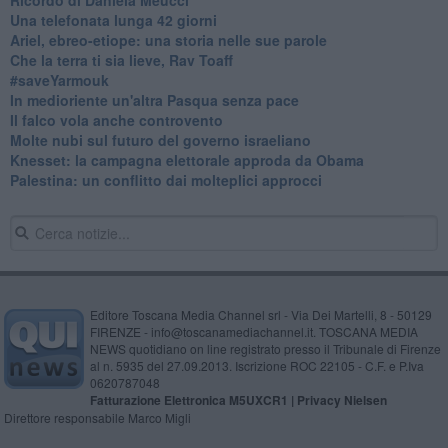
​Una telefonata lunga 42 giorni
​Ariel, ebreo-etiope: una storia nelle sue parole
Che la terra ti sia lieve, Rav Toaff
​#saveYarmouk
​In medioriente un'altra Pasqua senza pace
​Il falco vola anche controvento
Molte nubi sul futuro del governo israeliano
Knesset: la campagna elettorale approda da Obama
Palestina: un conflitto dai molteplici approcci
Editore Toscana Media Channel srl - Via Dei Martelli, 8 - 50129
FIRENZE - info@toscanamediachannel.it. TOSCANA MEDIA
NEWS quotidiano on line registrato presso il Tribunale di Firenze
al n. 5935 del 27.09.2013. Iscrizione ROC 22105 - C.F. e P.Iva
0620787048
Fatturazione Elettronica M5UXCR1 |
Privacy Nielsen
Direttore responsabile Marco Migli