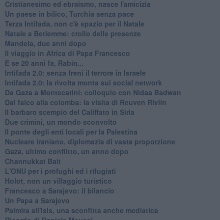
Cristianesimo ed ebraismo, nasce l'amicizia
Un paese in bilico, Turchia senza pace
Terza Intifada, non c'è spazio per il Natale
Natale a Betlemme: crollo delle presenze
Mandela, due anni dopo
Il viaggio in Africa di Papa Francesco
E se 20 anni fa, Rabin...
Intifada 2.0: senza freni il terrore in Israele
Intifada 2.0: la rivolta monta sui social network
Da Gaza a Montecatini: colloquio con Nidaa Badwan
Dal falco alla colomba: la visita di Reuven Rivlin
Il barbaro scempio del Califfato in Siria
Due crimini, un mondo sconvolto
Il ponte degli enti locali per la Palestina
Nucleare iraniano, diplomazia di vasta proporzione
Gaza, ultimo conflitto, un anno dopo
Channukkat Bait
L'ONU per i profughi ed i rifugiati
Holot, non un villaggio turistico
Francesco a Sarajevo: il bilancio
Un Papa a Sarajevo
Palmira all'Isis, una sconfitta anche mediatica
Ricordo di Daniela Meucci