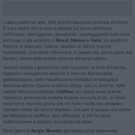
I video postati sul web, altre atrocità disumane mostrate al mondo.
E ora il rischio che la furia si abbatta sul parco patrimonio
dell'Unesco, distruggendo, devastando, saccheggiando tutto come
purtroppo è già accaduto a
Mosul, Nimrud e Hatra
. La perdita di
Palmira, in aramaico Tadmor, sarebbe un danno enorme,
incalcolabile. Una storia millenaria è, in queste ore, ad un passo dal
baratro, vittima della brutale violenza dei tempi odierni.
Venerdì mattina il governo ha fatto “oscurare” la zona di Palmira,
tagliando i collegamenti telefonici e internet. Nell'era della
globalizzazione, della massificazione mediatica la battaglia è
diventata silente. Eppure anche la notizia, solo un anno fa, della
nascita dell'autoproclamato
Califfato
non aveva avuto grande
risonanza, provocando qualche stupore ma nulla di più. In dodici
mesi non è mancato giorno che nei nostri media non venissero
riportate notizie del terrore jihadista. Una scia di sangue che scorre
dal Medioriente all'Africa, sino all'Europa. E che fa paura
indistintamente a cristiani, musulmani ed ebrei.
Pochi giorni fa
Sergio Minerbi
, giornalista ed ex diplomatico