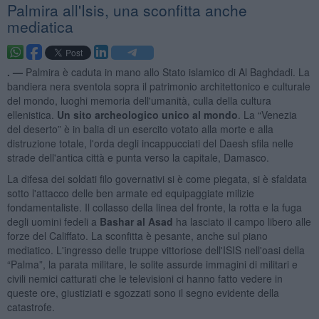
Palmira all'Isis, una sconfitta anche
mediatica
. —
Palmira è caduta in mano allo Stato islamico di Al Baghdadi. La
bandiera nera sventola sopra il patrimonio architettonico e culturale
del mondo, luoghi memoria dell'umanità, culla della cultura
ellenistica.
Un sito archeologico unico al mondo
. La “Venezia
del deserto” è in balia di un esercito votato alla morte e alla
distruzione totale, l'orda degli incappucciati del Daesh sfila nelle
strade dell'antica città e punta verso la capitale, Damasco.
La difesa dei soldati filo governativi si è come piegata, si è sfaldata
sotto l'attacco delle ben armate ed equipaggiate milizie
fondamentaliste. Il collasso della linea del fronte, la rotta e la fuga
degli uomini fedeli a
Bashar al Asad
ha lasciato il campo libero alle
forze del Califfato. La sconfitta è pesante, anche sul piano
mediatico. L'ingresso delle truppe vittoriose dell'ISIS nell'oasi della
“Palma”, la parata militare, le solite assurde immagini di militari e
civili nemici catturati che le televisioni ci hanno fatto vedere in
queste ore, giustiziati e sgozzati sono il segno evidente della
catastrofe.