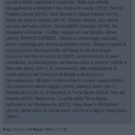
Locali a livello regionale e nazionale. Nella mia attività
divulgativa ho pubblicato i libri Acqua in mente (2012), Servizi
Pubblici Locali (2013), Gino Bartali e i Giusti toscani (2014),
Riusi: da rifiuti a risorse! (2014), Giorgio Nissim, una vita al
servizio del bene (2016), SosteniAMO l'energia (2018), Da
Mogador a Firenze: i Caffaz, viaggio di una famiglia ebrea
(2019). ENRICO CATASSI - Storico e criminologo mancato,
scrivo reportage per diversi quotidiani online. Svolgo progetti di
cooperazione internazionale nei Paesi in via di sviluppo.
Curatore del libro In nome di (2007), sono contento di aver
contribuito, in piccola parte, ad Hamas pace o guerra? (2005) e
Non solo pane (2011). E, ovviamente, alla realizzazione di
molte edizioni del Concerto di Natale a Betlemme e
Gerusalemme. Gli autori insieme hanno curato i seguenti libri:
Gerusalemme ultimo viaggio (2009), Kibbutz 3000 (2011),
Israele 2013 (2013), Francesco in Terra Santa (2014). Voci da
Israele (2015), Betlemme. La stella della Terra Santa
nell'ombra del Medioriente (2017), How close to Bethlehem
(2018), Netanyahu re senza trono (2019) e Il Signor Netanyahu
(2021).
,
Domenica
ore 11:30
Blog
24 Maggio 2015