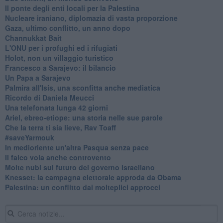
Il ponte degli enti locali per la Palestina
Nucleare iraniano, diplomazia di vasta proporzione
Gaza, ultimo conflitto, un anno dopo
Channukkat Bait
L'ONU per i profughi ed i rifugiati
Holot, non un villaggio turistico
Francesco a Sarajevo: il bilancio
Un Papa a Sarajevo
Palmira all'Isis, una sconfitta anche mediatica
Ricordo di Daniela Meucci
​Una telefonata lunga 42 giorni
​Ariel, ebreo-etiope: una storia nelle sue parole
Che la terra ti sia lieve, Rav Toaff
​#saveYarmouk
​In medioriente un'altra Pasqua senza pace
​Il falco vola anche controvento
Molte nubi sul futuro del governo israeliano
Knesset: la campagna elettorale approda da Obama
Palestina: un conflitto dai molteplici approcci