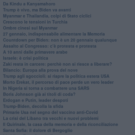
Da Kindu a Kanyamahoro
Trump è vivo, ma Biden va avanti
Myanmar e Thailandia, colpi di Stato ciclici
Crescono le tensioni in Turchia
Ombre cinesi sul Myanmar
27 gennaio, indispensabile alimentare la Memoria
Countdown per Biden: non è un 20 gennaio qualunque
Assalto al Congresso: c’è protesta e protesta
A 10 anni dalle primavere arabe
Israele: è crisi politica
Zaki resta in carcere: perchè non si riesce a liberare?
Bilancio: Europa alla prova del nove
Trump agli sgoccioli: si riapre la politica estera USA
Morto Erekat, il percorso di pace perde un vero leader
In Nigeria si torna a combattere una SARS
Boris Johnson già ai titoli di coda?
Erdogan e Putin, leader despoti
Trump-Biden, decolla la sfida
Primarie Usa nel segno del vaccino anti-Covid
La crisi del Libano tra vecchi e nuovi problemi
Il Quirinale, la casa della memoria e della riconciliazione
Santa Sofia: il dolore di Bergoglio