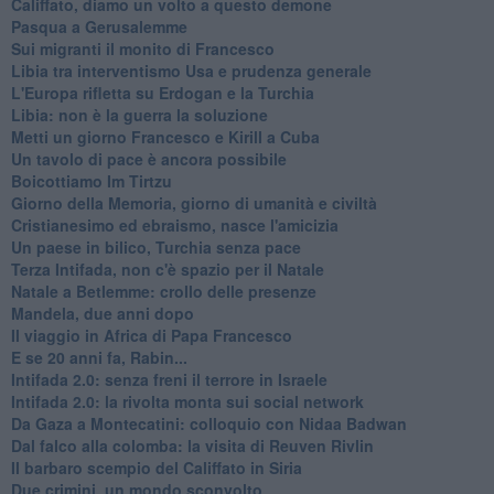
Califfato, diamo un volto a questo demone
Pasqua a Gerusalemme
Sui migranti il monito di Francesco
Libia tra interventismo Usa e prudenza generale
L'Europa rifletta su Erdogan e la Turchia
Libia: non è la guerra la soluzione
Metti un giorno Francesco e Kirill a Cuba
Un tavolo di pace è ancora possibile
Boicottiamo Im Tirtzu
Giorno della Memoria, giorno di umanità e civiltà
Cristianesimo ed ebraismo, nasce l'amicizia
Un paese in bilico, Turchia senza pace
Terza Intifada, non c'è spazio per il Natale
Natale a Betlemme: crollo delle presenze
Mandela, due anni dopo
Il viaggio in Africa di Papa Francesco
E se 20 anni fa, Rabin...
Intifada 2.0: senza freni il terrore in Israele
Intifada 2.0: la rivolta monta sui social network
Da Gaza a Montecatini: colloquio con Nidaa Badwan
Dal falco alla colomba: la visita di Reuven Rivlin
Il barbaro scempio del Califfato in Siria
Due crimini, un mondo sconvolto