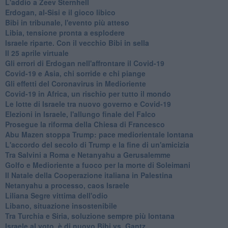
L'addio a ​Zeev Sternhell
Erdogan, al-Sisi e il gioco libico
Bibi in tribunale, l'evento più atteso
Libia, tensione pronta a esplodere
Israele riparte. Con il vecchio Bibi in sella
Il 25 aprile virtuale
Gli errori di Erdogan nell'affrontare il Covid-19
Covid-19 e Asia, chi sorride e chi piange
Gli effetti del Coronavirus in Medioriente
Covid-19 in Africa, un rischio per tutto il mondo
Le lotte di Israele tra nuovo governo e Covid-19
Elezioni in Israele, l'allungo finale del Falco
Prosegue la riforma della Chiesa di Francesco
Abu Mazen stoppa Trump: pace mediorientale lontana
L'accordo del secolo di Trump e la fine di un'amicizia
Tra Salvini a Roma e Netanyahu a Gerusalemme
Golfo e Medioriente a fuoco per la morte di Soleimani
Il Natale della Cooperazione italiana in Palestina
Netanyahu a processo, caos Israele
Liliana Segre vittima dell'odio
Libano, situazione insostenibile
Tra Turchia e Siria, soluzione sempre più lontana
Israele al voto, è di nuovo Bibi vs. Gantz