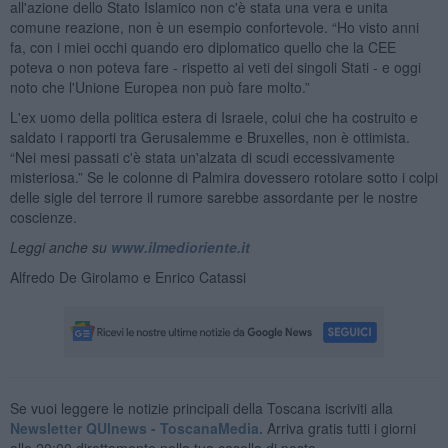
all'azione dello Stato Islamico non c'è stata una vera e unita
comune reazione, non è un esempio confortevole. “Ho visto anni
fa, con i miei occhi quando ero diplomatico quello che la CEE
poteva o non poteva fare - rispetto ai veti dei singoli Stati - e oggi
noto che l'Unione Europea non può fare molto.”
L'ex uomo della politica estera di Israele, colui che ha costruito e
saldato i rapporti tra Gerusalemme e Bruxelles, non è ottimista.
“Nei mesi passati c'è stata un'alzata di scudi eccessivamente
misteriosa.” Se le colonne di Palmira dovessero rotolare sotto i colpi
delle sigle del terrore il rumore sarebbe assordante per le nostre
coscienze.
Leggi anche su
www.ilmedioriente.it
Alfredo De Girolamo e Enrico Catassi
Se vuoi leggere le notizie principali della Toscana iscriviti alla
Newsletter QUInews - ToscanaMedia.
Arriva gratis tutti i giorni
alle 20:00 direttamente nella tua casella di posta.