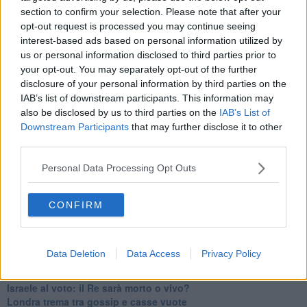
section to confirm your selection. Please note that after your
Libano, collasso economico e guerra civile
opt-out request is processed you may continue seeing
Johnson, da Trump a Biden alla Brexit
L'AUKUS e il Quad
interest-based ads based on personal information utilized by
Biden, primo presidente USA non in guerra
us or personal information disclosed to third parties prior to
Papa Bergoglio vedrà Viktor Orbán
your opt-out. You may separately opt-out of the further
Bennet, un giorno in attesa di Biden
disclosure of your personal information by third parties on the
Il ritorno dei talebani
IAB’s list of downstream participants. This information may
​La lenta agonia del Libano
also be disclosed by us to third parties on the
IAB’s List of
Sudafrica, è allarme alimentare
Downstream Participants
that may further disclose it to other
Usa di nuovo al centro della geopolitica internazionale
third parties.
L’appuntamento di Israele con il cambiamento
La farsa delle elezioni in Siria
Personal Data Processing Opt Outs
In Medioriente non ci sono favole, solo realtà
Biden chiama ma Netanyahu non risponde
Niente di nuovo in Medioriente
CONFIRM
La forza di Boris Johnson
Biden nuovo alleato armeno contro la Turchia
Mar Mediterraneo cimitero silente
Data Deletion
Data Access
Privacy Policy
Richiami neo ottomani, la Francia guarda sospetta
Israele ultima curva a destra
Israele al voto: il Re sarà morto o vivo?
Londra trema tra gossip e casse vuote