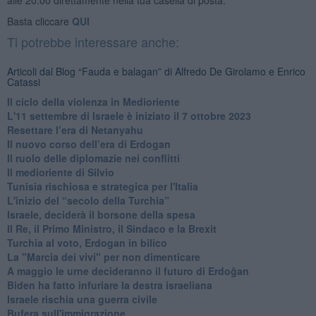
Basta cliccare
QUI
Ti potrebbe interessare anche:
Articoli dal Blog “Fauda e balagan” di Alfredo De Girolamo e Enrico
Catassi
Il ciclo della violenza in Medioriente
L'11 settembre di Israele è iniziato il 7 ottobre 2023
Resettare l’era di Netanyahu
​Il nuovo corso dell’era di Erdogan
Il ruolo delle diplomazie nei conflitti
Il medioriente di Silvio
Tunisia rischiosa e strategica per l'Italia
L'inizio del “secolo della Turchia”
Israele, deciderà il borsone della spesa
Il Re, il Primo Ministro, il Sindaco e la Brexit
Turchia al voto, Erdogan in bilico
La "Marcia dei vivi" per non dimenticare
A maggio le urne decideranno il futuro di Erdoğan
Biden ha fatto infuriare la destra israeliana
Israele rischia una guerra civile
Bufera sull'immigrazione