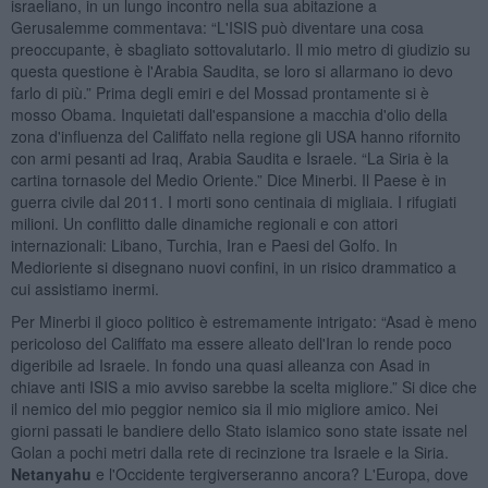
israeliano, in un lungo incontro nella sua abitazione a
Gerusalemme commentava: “L'ISIS può diventare una cosa
preoccupante, è sbagliato sottovalutarlo. Il mio metro di giudizio su
questa questione è l'Arabia Saudita, se loro si allarmano io devo
farlo di più.” Prima degli emiri e del Mossad prontamente si è
mosso Obama. Inquietati dall'espansione a macchia d'olio della
zona d'influenza del Califfato nella regione gli USA hanno rifornito
con armi pesanti ad Iraq, Arabia Saudita e Israele. “La Siria è la
cartina tornasole del Medio Oriente.” Dice Minerbi. Il Paese è in
guerra civile dal 2011. I morti sono centinaia di migliaia. I rifugiati
milioni. Un conflitto dalle dinamiche regionali e con attori
internazionali: Libano, Turchia, Iran e Paesi del Golfo. In
Medioriente si disegnano nuovi confini, in un risico drammatico a
cui assistiamo inermi.
Per Minerbi il gioco politico è estremamente intrigato: “Asad è meno
pericoloso del Califfato ma essere alleato dell'Iran lo rende poco
digeribile ad Israele. In fondo una quasi alleanza con Asad in
chiave anti ISIS a mio avviso sarebbe la scelta migliore.” Si dice che
il nemico del mio peggior nemico sia il mio migliore amico. Nei
giorni passati le bandiere dello Stato islamico sono state issate nel
Golan a pochi metri dalla rete di recinzione tra Israele e la Siria.
Netanyahu
e l'Occidente tergiverseranno ancora? L'Europa, dove