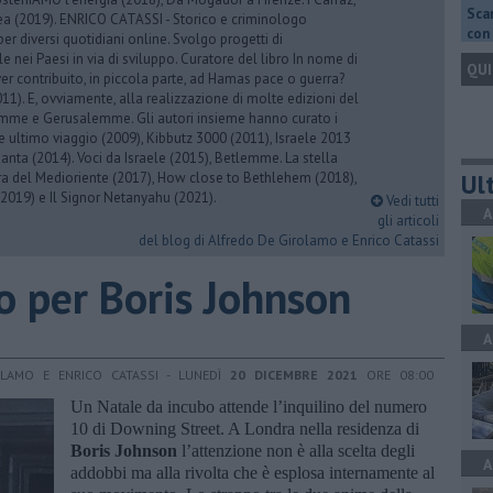
Scar
rea (2019). ENRICO CATASSI - Storico e criminologo
con 
er diversi quotidiani online. Svolgo progetti di
 nei Paesi in via di sviluppo. Curatore del libro In nome di
QUI
er contribuito, in piccola parte, ad Hamas pace o guerra?
1). E, ovviamente, alla realizzazione di molte edizioni del
emme e Gerusalemme. Gli autori insieme hanno curato i
 ultimo viaggio (2009), Kibbutz 3000 (2011), Israele 2013
Santa (2014). Voci da Israele (2015), Betlemme. La stella
Ult
ra del Medioriente (2017), How close to Bethlehem (2018),
2019) e Il Signor Netanyahu (2021).
Vedi tutti
A
gli articoli
del blog di Alfredo De Girolamo e Enrico Catassi
o per Boris Johnson
A
OLAMO E ENRICO CATASSI - LUNEDÌ
20 DICEMBRE 2021
ORE 08:00
Un Natale da incubo attende l’inquilino del numero
10 di Downing Street. A Londra nella residenza di
Boris Johnson
l’attenzione non è alla scelta degli
A
addobbi ma alla rivolta che è esplosa internamente al