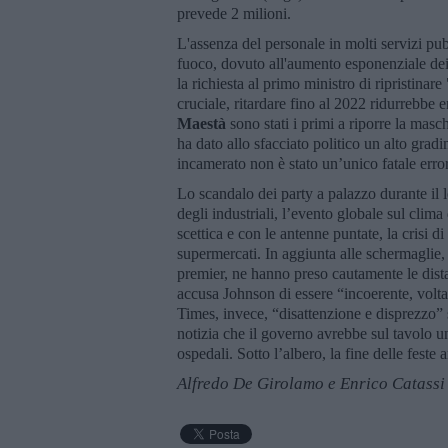
prevede 2 milioni.
L'assenza del personale in molti servizi pubb
fuoco, dovuto all'aumento esponenziale dei
la richiesta al primo ministro di ripristinar
cruciale, ritardare fino al 2022 ridurrebbe 
Maestà
sono stati i primi a riporre la masche
ha dato allo sfacciato politico un alto gradi
incamerato non è stato un’unico fatale erro
Lo scandalo dei party a palazzo durante il
degli industriali, l’evento globale sul clim
scettica e con le antenne puntate, la crisi d
supermercati. In aggiunta alle schermaglie
premier, ne hanno preso cautamente le dist
accusa Johnson di essere “incoerente, voltaf
Times, invece, “disattenzione e disprezzo”
notizia che il governo avrebbe sul tavolo u
ospedali. Sotto l’albero, la fine delle feste 
Alfredo De Girolamo e Enrico Catassi