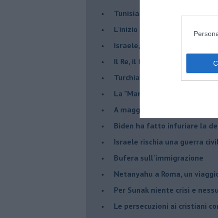
Tunisia rischiosa e strategica 
L'inizio del “secolo della Turc
Persona
Israele, deciderà il borsone d
Il Re, il Primo Ministro, il Sin
Turchia al voto, Erdogan in bil
La "Marcia dei vivi" per non d
A maggio le urne decideranno 
Biden ha fatto infuriare la de
Israele rischia una guerra civi
Bufera sull'immigrazione
Netanyahu a Roma, un viaggi
Per Sunak niente crisi e nes
Le persecuzioni ai cristiani c