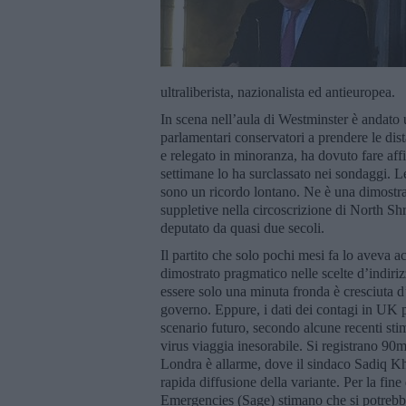
ultraliberista, nazionalista ed antieuropea.
In scena nell’aula di Westminster è andato
parlamentari conservatori a prendere le dist
e relegato in minoranza, ha dovuto fare aff
settimane lo ha surclassato nei sondaggi. Le
sono un ricordo lontano. Ne è una dimostraz
suppletive nella circoscrizione di North Sh
deputato da quasi due secoli.
Il partito che solo pochi mesi fa lo aveva ac
dimostrato pragmatico nelle scelte d’indiri
essere solo una minuta fronda è cresciuta d’
governo. Eppure, i dati dei contagi in UK p
scenario futuro, secondo alcune recenti sti
virus viaggia inesorabile. Si registrano 90
Londra è allarme, dove il sindaco Sadiq Kha
rapida diffusione della variante. Per la fin
Emergencies (Sage) stimano che si potrebbe