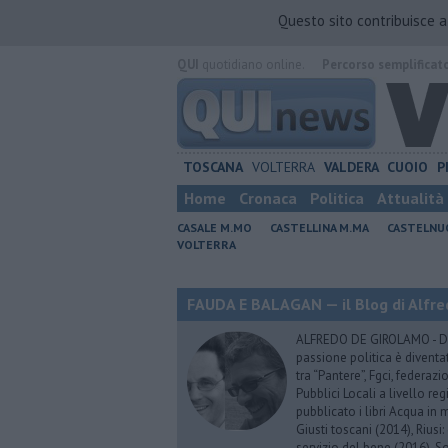
Questo sito contribuisce 
QUI
quotidiano online.
Percorso semplificat
TOSCANA
VOLTERRA
VALDERA
CUOIO
P
Home
Cronaca
Politica
Attualità
CASALE M.MO
CASTELLINA M.MA
CASTELNU
VOLTERRA
FAUDA E BALAGAN — il Blog di Alfre
ALFREDO DE GIROLAMO - Dopo
passione politica è diventa
tra “Pantere”, Fgci, federazi
Pubblici Locali a livello re
pubblicato i libri Acqua in m
Giusti toscani (2014), Riusi:
servizio del bene (2016), S