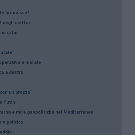
le promesse?
 degli elettori
no di lui
Natale”
à operativa e morale
sta a destra
 con un prezzo"
e Putin
nterna e mire geopolitiche nel Mediterraneo
e e politica
 addio