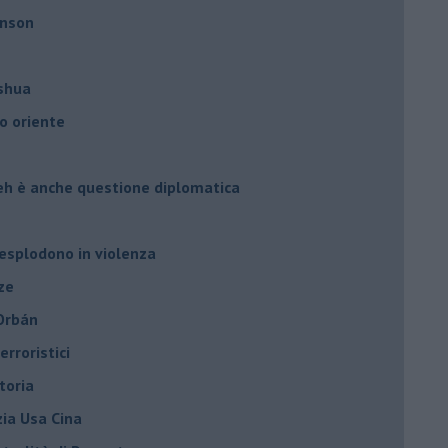
hnson
oshua
o oriente
leh è anche questione diplomatica
 esplodono in violenza
ze
 Orbán
rroristici
toria
zia Usa Cina