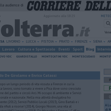
alla audience di
o
Aggiornato alle 18:25
METEO
Vene
ISA
LIVORNO
LUCCA
PISTOIA
PRATO
FIRENZE
SIENA
A
Lavoro
Cultura e Spettacolo
Eventi
Sport
Blog
Intervi
OVO VDC
GUARDISTALLO
MONTECATINI VDC
MONTESCUDAIO
MONTE
do De Girolamo e Enrico Catassi
 un lungo periodo di vita vissuta a Firenze in cui la
ta lavoro, sono tornato a vivere a Pisa dove sono cresciuto
one del partito e circoli Arci. Mi occupo di ambiente e Servizi
Q
gionale e nazionale. Nella mia attività divulgativa ho
ente (2012), Servizi Pubblici Locali (2013), Gino Bartali e i
A L
 da rifiuti a risorse! (2014), Giorgio Nissim, una vita al
di 
osteniAMO l'energia (2018), Da Mogador a Firenze: i Caffaz,