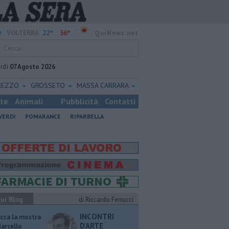
22°
36°
:
VOLTERRA
QuiNews.net
rdì
07 Agosto 2026
REZZO
GROSSETO
MASSA CARRARA
ste
Animali
Pubblicità
Contatti
VERDI
POMARANCE
RIPARBELLA
ui Blog
di Riccardo Ferrucci
INCONTRI
ucca la mostra
D'ARTE
Marcello