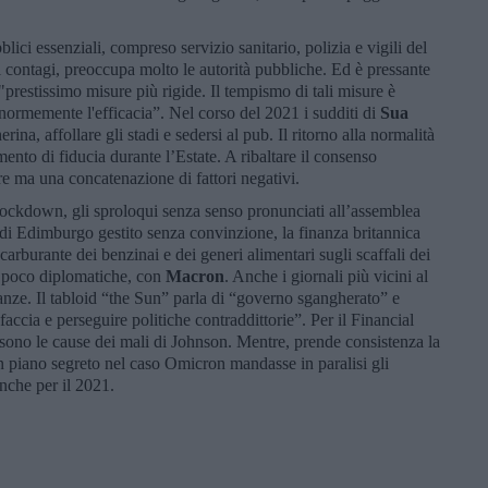
lici essenziali, compreso servizio sanitario, polizia e vigili del
 contagi, preoccupa molto le autorità pubbliche. Ed è pressante
e "prestissimo misure più rigide. Il tempismo di tali misure è
enormemente l'efficacia”. Nel corso del 2021 i sudditi di
Sua
rina, affollare gli stadi e sedersi al pub. Il ritorno alla normalità
mento di fiducia durante l’Estate. A ribaltare il consenso
re ma una concatenazione di fattori negativi.
 lockdown, gli sproloqui senza senso pronunciati all’assemblea
a di Edimburgo gestito senza convinzione, la finanza britannica
i carburante dei benzinai e dei generi alimentari sugli scaffali dei
, poco diplomatiche, con
Macron
. Anche i giornali più vicini al
anze. Il tabloid “the Sun” parla di “governo sgangherato” e
accia e perseguire politiche contraddittorie”. Per il Financial
 sono le cause dei mali di Johnson. Mentre, prende consistenza la
n piano segreto nel caso Omicron mandasse in paralisi gli
anche per il 2021.