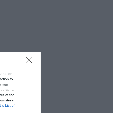
sonal or
ection to
ou may
 personal
out of the
 downstream
B’s List of