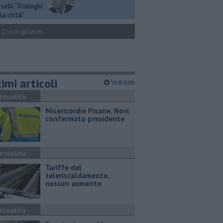
selli “Dialoghi
la città"
Condoglianze
imi articoli
Vedi tutti
ttualità
Misericordie Pisane, Novi
confermato presidente
ttualità
Tariffe del
teleriscaldamento,
nessun aumento
ttualità