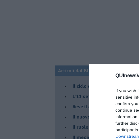
Articoli dal Blog “Fauda e balagan” 
QUInewsVo
Il ciclo della violenza in Medi
If you wish 
L'11 settembre di Israele è in
sensitive in
confirm you
Resettare l’era di Netanyahu
continue se
​Il nuovo corso dell’era di Erd
information 
further disc
Il ruolo delle diplomazie nei c
participants
Downstream 
Il medioriente di Silvio