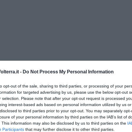
di Alfredo De Girolamo e Enrico Catassi
lterra.it -
Do Not Process My Personal Information
oriente
to opt-out of the sale, sharing to third parties, or processing of your per
iziato il 7 ottobre 2023
formation for targeted advertising by us, please use the below opt-out s
r selection. Please note that after your opt-out request is processed y
eing interest-based ads based on personal information utilized by us or
ogan
disclosed to third parties prior to your opt-out. You may separately opt-
losure of your personal information by third parties on the IAB’s list of
onflitti
. This information may also be disclosed by us to third parties on the
IA
Participants
that may further disclose it to other third parties.