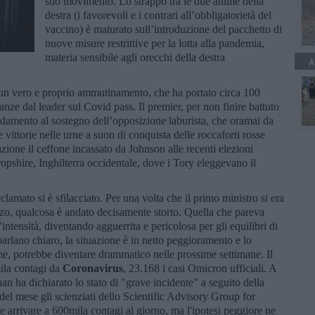
suo movimento. Lo strappo tra le due anime della
destra (i favorevoli e i contrari all’obbligatorietà del
vaccino) è maturato sull’introduzione del pacchetto di
nuove misure restrittive per la lotta alla pandemia,
materia sensibile agli orecchi della destra
A
 un vero e proprio ammutinamento, che ha portato circa 100
anze dal leader sul Covid pass. Il premier, per non finire battuto
idamento al sostegno dell’opposizione laburista, che oramai da
 vittorie nelle urne a suon di conquista delle roccaforti rosse
ione il ceffone incassato da Johnson alle recenti elezioni
ropshire, Inghilterra occidentale, dove i Tory eleggevano il
clamato si è sfilacciato. Per una volta che il primo ministro si era
zzo, qualcosa è andato decisamente storto. Quella che pareva
intensità, diventando agguerrita e pericolosa per gli equilibri di
arlano chiaro, la situazione è in netto peggioramento e lo
me, potrebbe diventare drammatico nelle prossime settimane. Il
mila contagi da
Coronavirus
, 23.168 i casi Omicron ufficiali. A
n ha dichiarato lo stato di "grave incidente" a seguito della
e del mese gli scienziati dello Scientific Advisory Group for
 arrivare a 600mila contagi al giorno, ma l'ipotesi peggiore ne