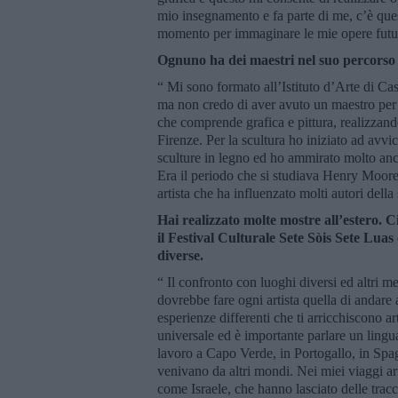
mio insegnamento e fa parte di me, c’è ques
momento per immaginare le mie opere futu
Ognuno ha dei maestri nel suo percorso art
“ Mi sono formato all’Istituto d’Arte di Ca
ma non credo di aver avuto un maestro per l
che comprende grafica e pittura, realizzand
Firenze. Per la scultura ho iniziato ad avv
sculture in legno ed ho ammirato molto anch
Era il periodo che si studiava Henry Moor
artista che ha influenzato molti autori della
Hai realizzato molte mostre all’estero. 
il Festival Culturale Sete Sòis Sete Luas
diverse.
“ Il confronto con luoghi diversi ed altri m
dovrebbe fare ogni artista quella di andare
esperienze differenti che ti arricchiscono 
universale ed è importante parlare un ling
lavoro a Capo Verde, in Portogallo, in Spa
venivano da altri mondi. Nei miei viaggi ar
come Israele, che hanno lasciato delle tracc