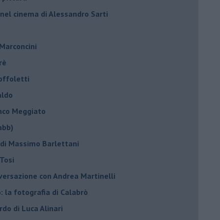
 nel cinema di Alessandro Sarti
 Marconcini
rè
offoletti
aldo
anco Meggiato
abb)
 di Massimo Barlettani
Tosi
nversazione con Andrea Martinelli
: la fotografia di Calabrò
rdo di Luca Alinari