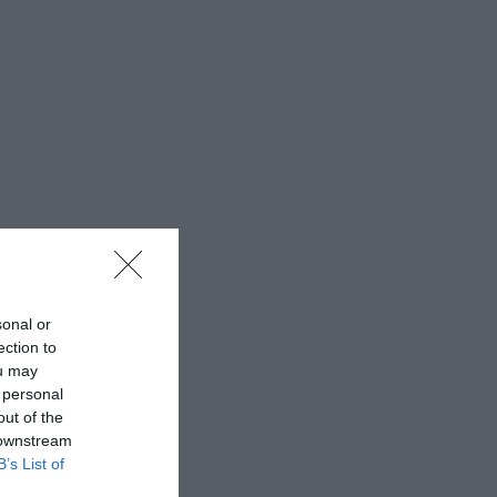
sonal or
ection to
ou may
 personal
out of the
 downstream
B’s List of