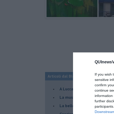
QUInewsVo
If you wish 
Articoli dal Blog “Incontri d'arte” di 
sensitive in
confirm you
A Lucca la mostra di Marcello 
continue se
information 
​La musica di Nicola Piovani i
further disc
​La bellezza resistente di Pie
participants
Downstream 
​Casciana: Skim in volo sulle 