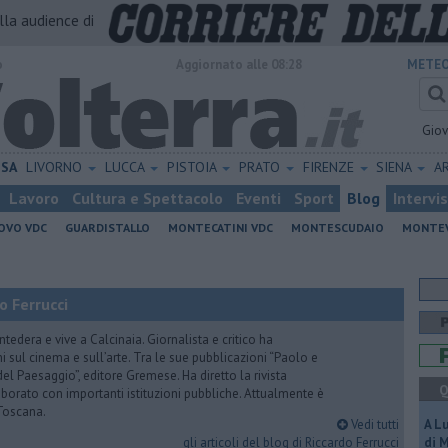
alla audience di
o
Aggiornato alle 08:28
METEO
Gio
ISA
LIVORNO
LUCCA
PISTOIA
PRATO
FIRENZE
SIENA
A
Lavoro
Cultura e Spettacolo
Eventi
Sport
Blog
Intervi
OVO VDC
GUARDISTALLO
MONTECATINI VDC
MONTESCUDAIO
MONTE
o Ferrucci
tedera e vive a Calcinaia. Giornalista e critico ha
sul cinema e sull’arte. Tra le sue pubblicazioni “Paolo e
 del Paesaggio”, editore Gremese. Ha diretto la rivista
Q
laborato con importanti istituzioni pubbliche. Attualmente è
Toscana.
Vedi tutti
A L
gli articoli del blog di Riccardo Ferrucci
di 