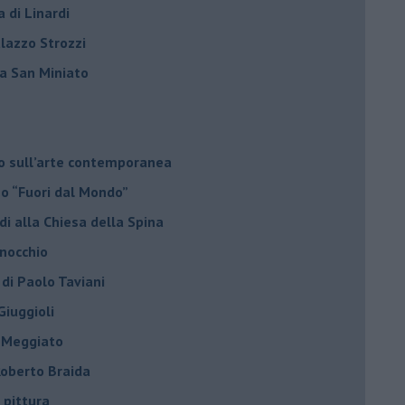
a di Linardi
alazzo Strozzi
i a San Miniato
do sull’arte contemporanea
no “Fuori dal Mondo”
di alla Chiesa della Spina
inocchio
 di Paolo Taviani
Giuggioli
o Meggiato
 Roberto Braida
 pittura