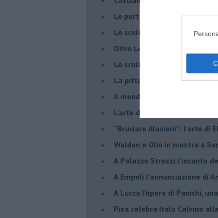
​Le porte della pittura in Pao
​Le sculture di Giulia Cenci a 
Persona
​Dilvo Lotti ricordato a San M
​Le sculture di Tincolini inva
La pittura di Scarselli al Plaz
​Il mondo fantastico di Skim
​L’arte di Anselm Kiefer a Pal
​“Bruciare illusioni”: l’arte di 
​Waldon e Olio in mostra a Sa
​A Palazzo Strozzi l’incanto d
​A Empoli l’annunciazione di 
A Lucca l’opera di Panichi, u
Pisa celebra Italo Calvino all