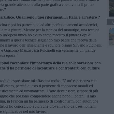
ta grande attenzione alla parte grafica che diventa il primo
re.”
istico. Quali sono i tuoi riferimenti in Italia e all’estero ?
A
scina e poi ho partecipato ad altri perfezionamenti accademici,
a mia pittura. Mentre per la tecnica del monotipo, una tecnica
o un’opera unica ho avuto come maestro il pittore Gipi di
icinarmi a questa tecnica seguendo mio padre che faceva delle
e il lavoro dell’ insegnante e scultore pisano Silvano Pulcinelli.
e e Giacomo Manzù , ma Pulcinelli era veramente un grande
 sua epoca.”
Ci puoi raccontare l’importanza della tua collaborazione con
 che ti ha permesso di incontrare e confrontarti con culture
etodi di espressione mi affascina molto. E’ un’ esperienza che
 all’estero, perché questo ti permette di conoscere mondi ed
artisticamente ed umanamente. L’arte deve essere sempre di più
uaggio che possono comprendere anche popoli lontani. Il mio
gna, in Francia mi ha permesso di confrontarmi con autori che
tistici ho conosciuto autori che provenivano da paesi lontani,
e significative nel mio lavoro.