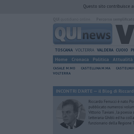
Questo sito contribuisce 
QUI
quotidiano online.
Percorso semplificat
TOSCANA
VOLTERRA
VALDERA
CUOIO
P
Home
Cronaca
Politica
Attualità
CASALE M.MO
CASTELLINA M.MA
CASTELNU
VOLTERRA
INCONTRI D'ARTE — il Blog di Riccard
Riccardo Ferrucci è nato Pon
pubblicato numerosi volumi 
Vittorio Taviani , la poesia
letteraria Ghibli ed ha col
funzionario della Regione 