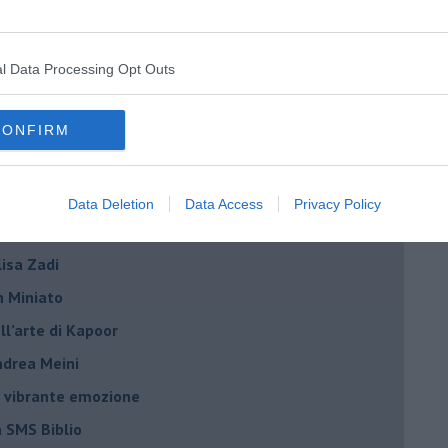
la Vallini e Marcela Bracalenti
palazzo Strozzi
l Data Processing Opt Outs
iniato
dono Pietrasanta
CONFIRM
a Hotel di Firenze
Data Deletion
Data Access
Privacy Policy
azzo Strozzi
Elisa Zadi
n Miniato
ell’arte di Kapoor
Andrea Meini
na vibrante emozione
a SMS Biblio