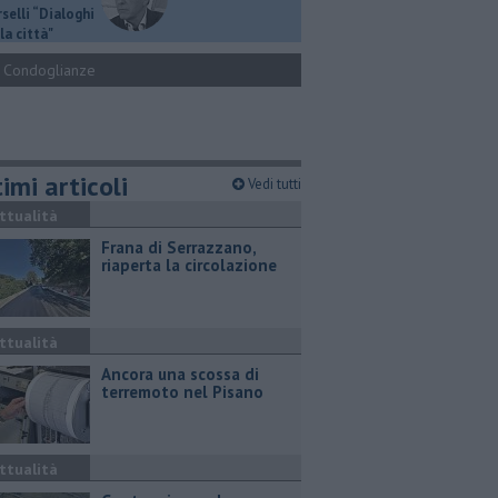
selli “Dialoghi
la città"
Condoglianze
imi articoli
Vedi tutti
ttualità
Frana di Serrazzano,
riaperta la circolazione
ttualità
Ancora una scossa di
terremoto nel Pisano
ttualità