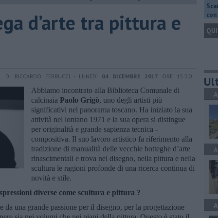
Scar
ga d’arte tra pittura e
con 
QUI
DI RICCARDO FERRUCCI - LUNEDÌ
04 DICEMBRE 2017
ORE 15:20
Ult
Abbiamo incontrato alla Biblioteca Comunale di
A
calcinaia
Paolo Grigò
, uno degli artisti più
significativi nel panorama toscano. Ha iniziato la sua
attività nel lontano 1971 e la sua opera si distingue
per originalità e grande sapienza tecnica -
compositiva. Il suo lavoro artistico fa riferimento alla
tradizione di manualità delle vecchie botteghe d’arte
A
rinascimentali e trova nel disegno, nella pittura e nella
scultura le ragioni profonde di una ricerca continua di
novità e stile.
spressioni diverse come scultura e pittura ?
A
ce da una grande passione per il disegno, per la progettazione
ere sia nei volumi che nei piani della pittura. Questo è stato il