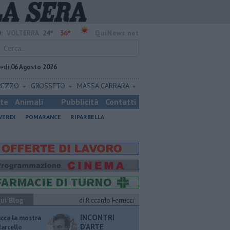
24°
36°
:
VOLTERRA
QuiNews.net
vedì
06 Agosto 2026
REZZO
GROSSETO
MASSA CARRARA
ste
Animali
Pubblicità
Contatti
VERDI
POMARANCE
RIPARBELLA
ui Blog
di Riccardo Ferrucci
INCONTRI
ucca la mostra
D'ARTE
Marcello