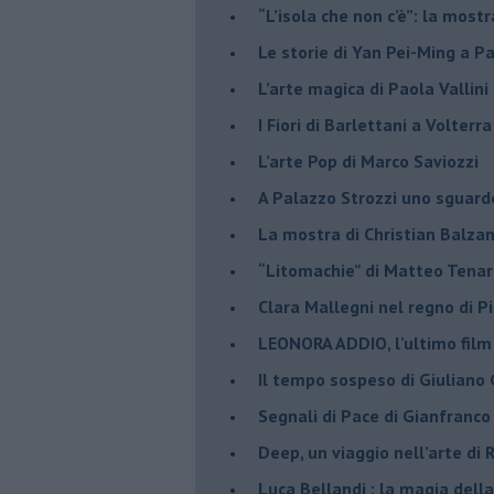
“L’isola che non c’è”: la mostr
​Le storie di Yan Pei-Ming a P
​L’arte magica di Paola Vallin
​I Fiori di Barlettani a Volterra
​L’arte Pop di Marco Saviozzi
​A Palazzo Strozzi uno sguar
La mostra di Christian Balza
​“Litomachie” di Matteo Tenar
​Clara Mallegni nel regno di P
​LEONORA ADDIO, l’ultimo film
Il tempo sospeso di Giuliano 
Segnali di Pace di Gianfranc
​Deep, un viaggio nell’arte di
​Luca Bellandi : la magia della