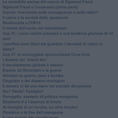
​La resistibile ascesa del cancro di Sigmund Freud
Sigmund Freud e l’eutanasia (prima parte)
Cancro: intervenire sulle conseguenze o sulle radici?
​Il calcio e la società dello spettacolo
Biodiversità e COP15
​Il ritardo dell’uomo nel mentalizzare
​Cop 27, i nove confini planetari e una bambina ghanese di 10
anni
​I pacifisti sono liberi dal guardare i mondiali di calcio in
Qatar?
​Cop 27, la sceneggiata sponsorizzata Coca-Cola
​Liberarsi dei “biechi blu”
Il riscaldamento globale è adesso
​Erasmo da Rotterdam e la guerra
​Aforismi su guerra, pace e bomba
Cingolani o del disastro ecologico
​Il metano ci dà una mano nel suicidio del pianeta
​Dio? Patria? Famiglia?
Portogallo, esempio di politica energetica
​Elisabetta II e l’assenza di futuro
Al risveglio di un incubo, un altro incubo!
​Piombino e la fine dell’emergenza
​Il vero rischio del gassificatore