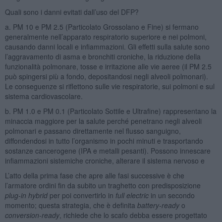
Quali sono i danni evitati dall’uso del DFP?
a. PM 10 e PM 2.5 (Particolato Grossolano e Fine) si fermano
generalmente nell’apparato respiratorio superiore e nei polmoni,
causando danni locali e infiammazioni. Gli effetti sulla salute sono
l’aggravamento di asma e bronchiti croniche, la riduzione della
funzionalità polmonare, tosse e irritazione alle vie aeree (il PM 2.5
può spingersi più a fondo, depositandosi negli alveoli polmonari).
Le conseguenze si riflettono sulle vie respiratorie, sui polmoni e sul
sistema cardiovascolare.
b. PM 1.0 e PM 0.1 (Particolato Sottile e Ultrafine) rappresentano la
minaccia maggiore per la salute perché penetrano negli alveoli
polmonari e passano direttamente nel flusso sanguigno,
diffondendosi in tutto l’organismo in pochi minuti e trasportando
sostanze cancerogene (IPA e metalli pesanti). Possono innescare
infiammazioni sistemiche croniche, alterare il sistema nervoso e
L’atto della prima fase che apre alle fasi successive è che
l’armatore ordini fin da subito un traghetto con predisposizione
plug-in hybrid
per poi convertirlo in
full electric
in un secondo
momento; questa strategia, che è definita
battery-ready
o
conversion-ready
, richiede che lo scafo debba essere progettato