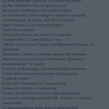
​La virtù secondo Confucio e Xi (seconda parte)
Le Pax imperiali e Tianxia (prima parte)
Un mondo condiviso a misura di bambino
​Un chiarimento, Chris Hedges e qualche domanda
Il velleitarismo di Trump, dell’UE e di Darwin
​Karen Horney e il ponte sullo Stretto
​I bulli vanno isolati
L’invertebrata von der Leyen e il Lula-risk
Trump soffre, la Corte dell'Aia è viva
​Il Nobel per la pace a Trump o all’Albanese? Questo è il
problema!
​Alessandro Orsini e la tetrade oscura del sionismo
​Hilsenrath e le 9 omotipie tra Nazismo, Sionismo e
Americanismo" (4^ parte)
​Il terrore di Netanyahu e la strategia della tensione
Il mito della democratica Israele (prima parte)
​Finale di partita?
​Il voto del referendum e i due genocidi
Il decreto il-libertà e in-sicurezza
Tu vuo’ fa l’americano con la legge spara-tutto!
La poesia contro gli orrori di CISL, Governo e sionisti
Israele-Salò
​La fascistizzazione dello stato e della società