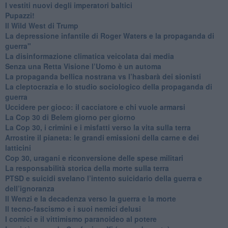
​I vestiti nuovi degli imperatori baltici
​Pupazzi!
​Il Wild West di Trump
​La depressione infantile di Roger Waters e la propaganda di
guerra"
​La disinformazione climatica veicolata dai media
Senza una Retta Visione l’Uomo è un automa
​La propaganda bellica nostrana vs l’hasbarà dei sionisti
​La cleptocrazia e lo studio sociologico della propaganda di
guerra
​Uccidere per gioco: il cacciatore e chi vuole armarsi
​La Cop 30 di Belem giorno per giorno
La Cop 30, i crimini e i misfatti verso la vita sulla terra
Arrostire il pianeta: le grandi emissioni della carne e dei
latticini
​Cop 30, uragani e riconversione delle spese militari
La responsabilità storica della morte sulla terra
PTSD e suicidi svelano l’intento suicidario della guerra e
dell’ignoranza
Il Wenzi e la decadenza verso la guerra e la morte
​Il tecno-fascismo e i suoi nemici delusi
​I comici e il vittimismo paranoideo al potere