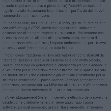
dopo decine di cicli di connessione, carica e disconnessione riusciti
a vuoto (e poi con la nave a pieno carico) l’autorità portuale e il
registro navale rilasceranno le certificazioni per l’avvio del servizio
commerciale a emissioni zero.
In una terza fase, tra i 7 e i 10 anni, il porto, già strutturato da anni
con
cold ironing
e
BESS
, dovrà solo aggiornare i software di
gestione per alimentare traghetti 100% elettrici, che avranno costi
di costruzione ormai allineati alle navi tradizionali, ma costi di
manutenzione ridotti del 70%; l’impatto ambientale nei porti è
zero
emissioni totali
(aria e acqua) su tutta la linea.
I motori diesel tradizionali e i loro alternatori vengono sbarcati dal
traghetto; spesso si sceglie di lasciarne solo uno molto piccolo,
isolato, che funge da generatore di emergenza (
range extender
) o
di sicurezza per le condizioni meteo estreme. Nello spazio liberato
dai motori diesel (che è enorme e già ventilato e strutturato per la
sicurezza antincendio) il pacco-batterie verrebbe semplicemente
potenziato, passando dai 3-4 MWh iniziali ai 12-15 MWh necessari
per coprire l’intera traversata di un’ora a zero emissioni.
Il
Power Management System
(il cervello elettronico della nave che
decide come distribuire l’energia) viene aggiornato tramite
software. Da quel momento, gestirà i flussi energetici attingendo