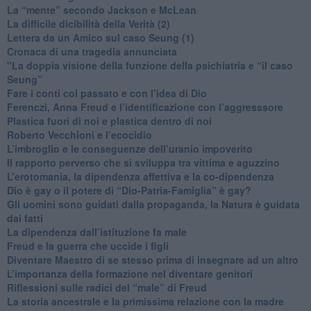
​La “mente” secondo Jackson e McLean
La difficile dicibilità della Verità (2)
​Lettera da un Amico sul caso Seung (1)
​Cronaca di una tragedia annunciata
"​La doppia visione della funzione della psichiatria e “il caso
Seung”
​Fare i conti col passato e con l’idea di Dio
​Ferenczi, Anna Freud e l’identificazione con l’aggresssore
Plastica fuori di noi e plastica dentro di noi
​Roberto Vecchioni e l’ecocidio
​L’imbroglio e le conseguenze dell’uranio impoverito
​Il rapporto perverso che si sviluppa tra vittima e aguzzino
L’erotomania, la dipendenza affettiva e la co-dipendenza
​Dio è gay o il potere di “Dio-Patria-Famiglia” è gay?
​Gli uomini sono guidati dalla propaganda, la Natura è guidata
dai fatti
La dipendenza dall’istituzione fa male
​Freud e la guerra che uccide i figli
​Diventare Maestro di se stesso prima di insegnare ad un altro
L’importanza della formazione nel diventare genitori
Riflessioni sulle radici del “male” di Freud
​La storia ancestrale e la primissima relazione con la madre