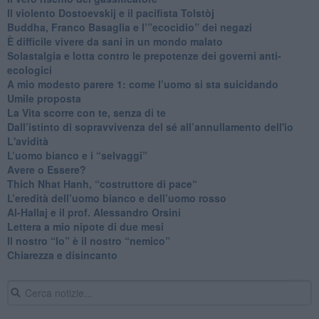
​Il violento Dostoevskij e il pacifista Tolstòj
​Buddha, Franco Basaglia e l’”ecocidio” dei negazi
​È difficile vivere da sani in un mondo malato
Solastalgia e lotta contro le prepotenze dei governi anti-
ecologici
​A mio modesto parere 1: come l’uomo si sta suicidando
​Umile proposta
​La Vita scorre con te, senza di te
​Dall’istinto di sopravvivenza del sé all’annullamento dell'io
L'avidità
​L’uomo bianco e i “selvaggi”
​Avere o Essere?
​Thich Nhat Hanh, “costruttore di pace“
​L’eredità dell’uomo bianco e dell’uomo rosso
Al-Hallaj e il prof. Alessandro Orsini
​Lettera a mio nipote di due mesi
​Il nostro “Io” è il nostro “nemico”
​Chiarezza e disincanto