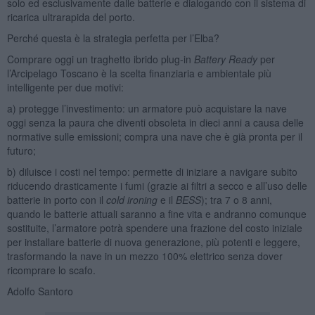
solo ed esclusivamente dalle batterie e dialogando con il sistema di
ricarica ultrarapida del porto.
Perché questa è la strategia perfetta per l’Elba?
Comprare oggi un traghetto ibrido plug-in
Battery Ready
per
l’Arcipelago Toscano è la scelta finanziaria e ambientale più
intelligente per due motivi:
a) protegge l’investimento: un armatore può acquistare la nave
oggi senza la paura che diventi obsoleta in dieci anni a causa delle
normative sulle emissioni; compra una nave che è già pronta per il
futuro;
b) diluisce i costi nel tempo: permette di iniziare a navigare subito
riducendo drasticamente i fumi (grazie ai filtri a secco e all’uso delle
batterie in porto con il
cold ironing
e il
BESS
); tra 7 o 8 anni,
quando le batterie attuali saranno a fine vita e andranno comunque
sostituite, l’armatore potrà spendere una frazione del costo iniziale
per installare batterie di nuova generazione, più potenti e leggere,
trasformando la nave in un mezzo 100% elettrico senza dover
ricomprare lo scafo.
Adolfo Santoro