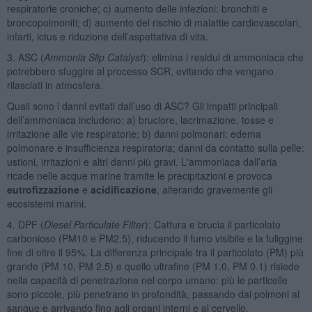
respiratorie croniche; c) aumento delle infezioni: bronchiti e
broncopolmoniti; d) aumento del rischio di malattie cardiovascolari,
infarti, ictus e riduzione dell’aspettativa di vita.
3. ASC (
Ammonia Slip Catalyst
): elimina i residui di ammoniaca che
potrebbero sfuggire al processo SCR, evitando che vengano
rilasciati in atmosfera.
Quali sono i danni evitati dall’uso di ASC? Gli impatti principali
dell’ammoniaca includono: a) bruciore, lacrimazione, tosse e
irritazione alle vie respiratorie; b) danni polmonari: edema
polmonare e insufficienza respiratoria; danni da contatto sulla pelle:
ustioni, irritazioni e altri danni più gravi. L'ammoniaca dall’aria
ricade nelle acque marine tramite le precipitazioni e provoca
eutrofizzazione
e
acidificazione
, alterando gravemente gli
ecosistemi marini.
4. DPF (
Diesel Particulate Filter
): Cattura e brucia il particolato
carbonioso (PM10 e PM2.5), riducendo il fumo visibile e la fuliggine
fine di oltre il 95%. La differenza principale tra il particolato (PM) più
grande (PM 10, PM 2.5) e quello ultrafine (PM 1.0, PM 0.1) risiede
nella capacità di penetrazione nel corpo umano: più le particelle
sono piccole, più penetrano in profondità, passando dai polmoni al
sangue e arrivando fino agli organi interni e al cervello.