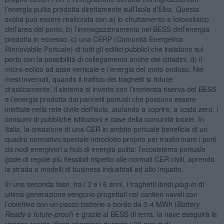
l’energia pulita prodotta direttamente sull’Isola d'Elba. Questa
svolta può essere realizzata con a) lo sfruttamento a fotovoltaico
dell’area del porto, b) l’immagazzinamento nel BESS dell’energia
prodotta in eccesso, c) una CERP (Comunità Energetica
Rinnovabile Portuale) di tutti gli edifici pubblici che insistono sul
porto con la possibilità di collegamento anche dei cittadini, d) il
micro-eolico ad asse verticale e l’energia del moto ondoso. Nei
mesi invernali, quando il traffico dei traghetti si riduce
drasticamente, il sistema si inverte con l’immensa riserva del BESS
e l’energia prodotta dai pannelli portuali che possono essere
iniettate nella rete civile dell'isola, aiutando a coprire, a costo zero, i
consumi di pubbliche istituzioni e case della comunità locale. In
Italia, la creazione di una CER in ambito portuale beneficia di un
quadro normativo speciale introdotto proprio per trasformare i porti
da nodi energivori a hub di energia pulita: l’ecosistema portuale
gode di regole più flessibili rispetto alle normali CER civili, aprendo
la strada a modelli di business industriali ad alto impatto.
In una seconda fase, tra i 3 e i 6 anni, i traghetti ibridi
plug-in
di
ultima generazione vengono progettati nei cantieri navali con
l’obiettivo con un pacco batterie a bordo da 3-4 MWh (
Battery
Ready
o
future-proof
) e grazie al BESS di terra, la nave eseguirà la
ricarica rapida (
flash charging
) durante i 30 minuti di