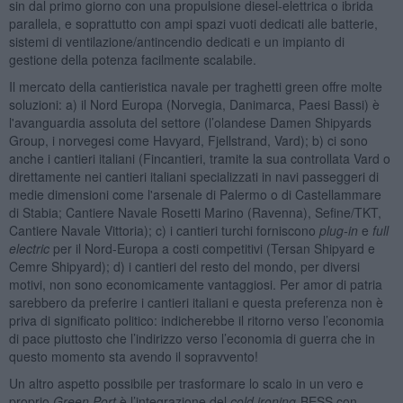
sin dal primo giorno con una propulsione diesel-elettrica o ibrida
parallela, e soprattutto con ampi spazi vuoti dedicati alle batterie,
sistemi di ventilazione/antincendio dedicati e un impianto di
gestione della potenza facilmente scalabile.
Il mercato della cantieristica navale per traghetti green offre molte
soluzioni: a) il Nord Europa (Norvegia, Danimarca, Paesi Bassi) è
l'avanguardia assoluta del settore (l’olandese Damen Shipyards
Group, i norvegesi come Havyard, Fjellstrand, Vard); b) ci sono
anche i cantieri italiani (Fincantieri, tramite la sua controllata Vard o
direttamente nei cantieri italiani specializzati in navi passeggeri di
medie dimensioni come l'arsenale di Palermo o di Castellammare
di Stabia; Cantiere Navale Rosetti Marino (Ravenna), Sefine/TKT,
Cantiere Navale Vittoria); c) i cantieri turchi forniscono
plug-in
e
full
electric
per il Nord-Europa a costi competitivi (Tersan Shipyard e
Cemre Shipyard); d) i cantieri del resto del mondo, per diversi
motivi, non sono economicamente vantaggiosi. Per amor di patria
sarebbero da preferire i cantieri italiani e questa preferenza non è
priva di significato politico: indicherebbe il ritorno verso l’economia
di pace piuttosto che l’indirizzo verso l’economia di guerra che in
questo momento sta avendo il sopravvento!
Un altro aspetto possibile per trasformare lo scalo in un vero e
proprio
Green Port
è l’integrazione del
cold ironing
-BESS con