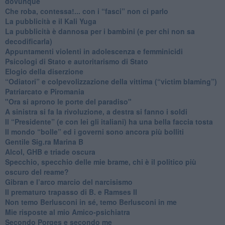
dovunque
​Che roba, contessa!... con i “fasci” non ci parlo
La pubblicità e il Kali Yuga
​La pubblicità è dannosa per i bambini (e per chi non sa
decodificarla)
​Appuntamenti violenti in adolescenza e femminicidi
​Psicologi di Stato e autoritarismo di Stato
Elogio della diserzione
“Odiatori” e colpevolizzazione della vittima (“victim blaming”)
​Patriarcato e Piromania
"Ora si aprono le porte del paradiso"
​A sinistra si fa la rivoluzione, a destra si fanno i soldi
​Il “Presidente” (e con lei gli italiani) ha una bella faccia tosta
​Il mondo “bolle” ed i governi sono ancora più bolliti
​Gentile Sig.ra Marina B
​Alcol, GHB e triade oscura
​Specchio, specchio delle mie brame, chi è il politico più
oscuro del reame?
​Gibran e l’arco marcio del narcisismo
​Il prematuro trapasso di B. e Ramses II
​Non temo Berlusconi in sé, temo Berlusconi in me
​Mie risposte al mio Amico-psichiatra
​Secondo Porges e secondo me