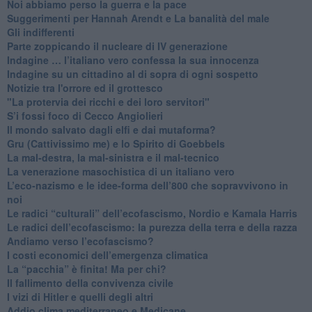
Noi abbiamo perso la guerra e la pace
Suggerimenti per Hannah Arendt e La banalità del male
​Gli indifferenti
Parte zoppicando il nucleare di IV generazione
​Indagine … l’italiano vero confessa la sua innocenza
Indagine su un cittadino al di sopra di ogni sospetto
Notizie tra l'orrore ed il grottesco
"La protervia dei ricchi e dei loro servitori"
S’i fossi foco di Cecco Angiolieri
​Il mondo salvato dagli elfi e dai mutaforma?
Gru (Cattivissimo me) e lo Spirito di Goebbels
​La mal-destra, la mal-sinistra e il mal-tecnico
​La venerazione masochistica di un italiano vero
​L’eco-nazismo e le idee-forma dell’800 che sopravvivono in
noi
​Le radici “culturali” dell’ecofascismo, Nordio e Kamala Harris
Le radici dell’ecofascismo: la purezza della terra e della razza
Andiamo verso l’ecofascismo?
I costi economici dell’emergenza climatica
​La “pacchia” è finita! Ma per chi?
​Il fallimento della convivenza civile
​I vizi di Hitler e quelli degli altri
Addio clima mediterraneo e Medicane