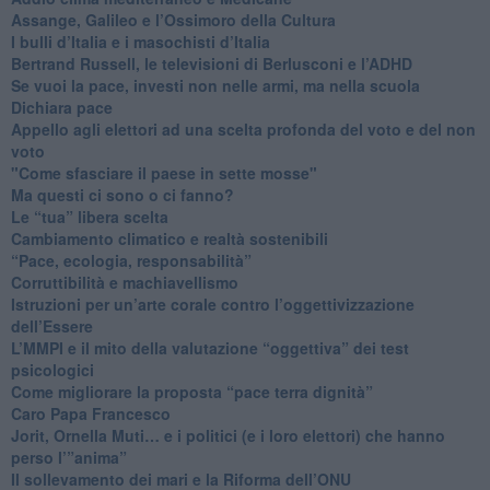
​Assange, Galileo e l’Ossimoro della Cultura
​I bulli d’Italia e i masochisti d’Italia
​Bertrand Russell, le televisioni di Berlusconi e l’ADHD
​Se vuoi la pace, investi non nelle armi, ma nella scuola
​Dichiara pace
​Appello agli elettori ad una scelta profonda del voto e del non
voto
"Come sfasciare il paese in sette mosse"
​Ma questi ci sono o ci fanno?
​Le “tua” libera scelta
Cambiamento climatico e realtà sostenibili
“Pace, ecologia, responsabilità”
​Corruttibilità e machiavellismo
Istruzioni per un’arte corale contro l’oggettivizzazione
dell’Essere
​L’MMPI e il mito della valutazione “oggettiva” dei test
psicologici
Come migliorare la proposta “pace terra dignità”
Caro Papa Francesco
​Jorit, Ornella Muti… e i politici (e i loro elettori) che hanno
perso l’”anima”
​Il sollevamento dei mari e la Riforma dell’ONU