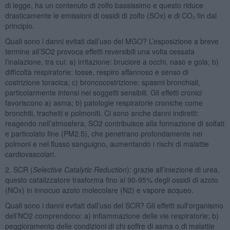
di legge, ha un contenuto di zolfo bassissimo e questo riduce
drasticamente le emissioni di ossidi di zolfo (SOx) e di CO₂ fin dal
principio.
Quali sono i danni evitati dall’uso del MGO? L’esposizione a breve
termine all’SO2 provoca effetti reversibili una volta cessata
l’inalazione, tra cui: a) irritazione: bruciore a occhi, naso e gola; b)
difficoltà respiratorie: tosse, respiro affannoso e senso di
costrizione toracica; c) broncocostrizione: spasmi bronchiali,
particolarmente intensi nei soggetti sensibili. Gli effetti cronici
favoriscono a) asma; b) patologie respiratorie croniche come
bronchiti, tracheiti e polmoniti. Ci sono anche danni indiretti:
reagendo nell’atmosfera, SO2 contribuisce alla formazione di solfati
e particolato fine (PM2.5), che penetrano profondamente nei
polmoni e nel flusso sanguigno, aumentando i rischi di malattie
cardiovascolari.
2. SCR (
Selective Catalytic Reduction
): grazie all’iniezione di urea,
questo catalizzatore trasforma fino al 90-95% degli ossidi di azoto
(NOx) in innocuo azoto molecolare (N2) e vapore acqueo.
Quali sono i danni evitati dall’uso del SCR? Gli effetti sull'organismo
dell’NO2 comprendono: a) infiammazione delle vie respiratorie; b)
peggioramento delle condizioni di chi soffre di asma o di malattie