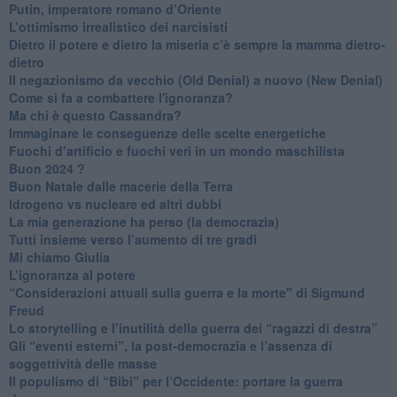
Putin, imperatore romano d’Oriente
​L’ottimismo irrealistico dei narcisisti
​Dietro il potere e dietro la miseria c’è sempre la mamma dietro-
dietro
Il negazionismo da vecchio (Old Denial) a nuovo (New Denial)
Come si fa a combattere l'ignoranza?
Ma chi è questo Cassandra?
Immaginare le conseguenze delle scelte energetiche
​Fuochi d’artificio e fuochi veri in un mondo maschilista
Buon 2024 ?
​Buon Natale dalle macerie della Terra
​Idrogeno vs nucleare ed altri dubbi
​La mia generazione ha perso (la democrazia)
​Tutti insieme verso l’aumento di tre gradi
Mi chiamo Giulia
L’ignoranza al potere
​“Considerazioni attuali sulla guerra e la morte" di Sigmund
Freud
​Lo storytelling e l’inutilità della guerra dei “ragazzi di destra”
​Gli “eventi esterni”, la post-democrazia e l’assenza di
soggettività delle masse
​Il populismo di “Bibi” per l’Occidente: portare la guerra