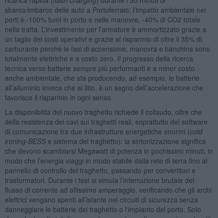
sbarco/imbarco delle auto a Portoferraio; l’impatto ambientale nei
porti è -100% fumi in porto e nelle manovre, -40% di CO2 totale
nella tratta. L’investimento per l’armatore è ammortizzato grazie a
un taglio dei costi operativi e grazie al risparmio di oltre il 35% di
carburante perché le fasi di accensione, manovra e banchina sono
totalmente elettriche e a costo zero. Il progresso della ricerca
tecnica verso batterie sempre più performanti e a minor costo
anche ambientale, che sta producendo, ad esempio, le batterie
all’alluminio invece che al litio, è un segno dell’accelerazione che
favorisce il risparmio in ogni senso.
La disponibilità del nuovo traghetto richiede il collaudo, oltre che
della resistenza dei cavi sui traghetti reali, soprattutto del software
di comunicazione tra due infrastrutture energetiche enormi (
cold
ironing-BESS
e sistema del traghetto): la sintonizzazione significa
che devono scambiarsi Megawatt di potenza in pochissimi minuti, in
modo che l’energia viaggi in modo stabile dalla rete di terra fino al
pannello di controllo del traghetto, passando per convertitori e
trasformatori. Durante i test si simula l’interruzione brutale del
flusso di corrente ad altissimo amperaggio, verificando che gli archi
elettrici vengano spenti all’istante nei circuiti di sicurezza senza
danneggiare le batterie del traghetto o l'impianto del porto. Solo