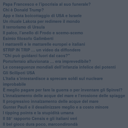
Papa Francesco e l’ipocrisia al suo funerale?
​Chi è Donald Trump?
App e lista boicottaggio di USA e Israele
​Un rituale Lakota per redimere il mondo
Il terrorismo di Ursula
​Il palco, l’anello di Frodo e scemo-scemo
Esimio filosofo Galimberti
​I mattarelli e le mattarelle europei e italiani
​STRIP IN TRIP … un video da diffondere
"Chi può guidarci fuori dal caos?"
​Portoferraio alluvionata … era imprevedibile?
Le conseguenze mondiali dell’infanzia infelice dei potenti
​Gli Scilipoti USA
L’Italia s’intestardisce a sprecare soldi sul nucleare
improbabile
È meglio pagare per fare la guerra o per inventare gli Spinrel?
​L’innalzamento delle acque del mare e l’erosione delle spiagge
​Il progressivo innalzamento delle acque del mare
​Gunter Pauli e il desalinizzare meglio e a costo minore
I tipping points e la stupidità umana
​Il 58° rapporto Censis e gli italiani veri
​Il bel gioco dura poco, marcondirondà