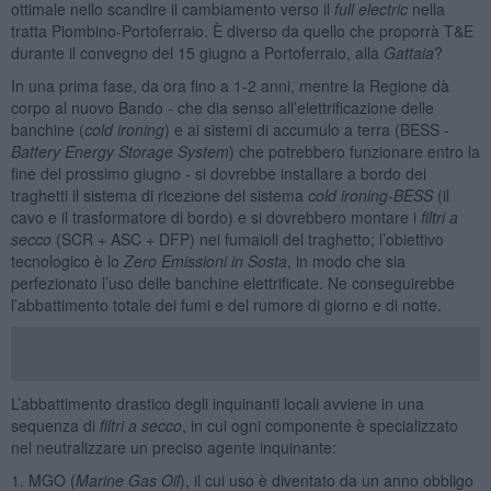
ottimale nello scandire il cambiamento verso il
full electric
nella
tratta Piombino-Portoferraio. È diverso da quello che proporrà T&E
durante il convegno del 15 giugno a Portoferraio, alla
Gattaia
?
In una prima fase, da ora fino a 1-2 anni, mentre la Regione dà
corpo al nuovo Bando - che dia senso all’elettrificazione delle
banchine (
cold ironing
) e ai sistemi di accumulo a terra (BESS -
Battery Energy Storage System
) che potrebbero funzionare entro la
fine del prossimo giugno - si dovrebbe installare a bordo dei
traghetti il sistema di ricezione del sistema
cold ironing-BESS
(il
cavo e il trasformatore di bordo) e si dovrebbero montare i
filtri a
secco
(SCR + ASC + DFP) nei fumaioli del traghetto; l’obiettivo
tecnologico è lo
Zero Emissioni in Sosta
, in modo che sia
perfezionato l’uso delle banchine elettrificate. Ne conseguirebbe
l’abbattimento totale dei fumi e del rumore di giorno e di notte.
L’abbattimento drastico degli inquinanti locali avviene in una
sequenza di
filtri a secco
, in cui ogni componente è specializzato
nel neutralizzare un preciso agente inquinante:
1. MGO (
Marine Gas Oil
), il cui uso è diventato da un anno obbligo