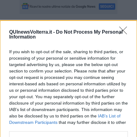
Se vuoi leggere le notizie principali della Toscana iscriviti alla
QUInewsVolterra.it -
Do Not Process My Personal
Newsletter QUInews - ToscanaMedia.
Arriva gratis tutti i giorni
Information
alle 20:00 direttamente nella tua casella di posta.
Basta cliccare
QUI
If you wish to opt-out of the sale, sharing to third parties, or
processing of your personal or sensitive information for
Ti potrebbe interessare anche:
targeted advertising by us, please use the below opt-out
section to confirm your selection. Please note that after your
Articoli dal Blog “Disincantato” di Adolfo Santoro
opt-out request is processed you may continue seeing
​Un esempio di civismo
interest-based ads based on personal information utilized by
​Linee guida per organizzare il civismo della complessità
us or personal information disclosed to third parties prior to
​Il ripristino della natura secondo la legge e l’impegno dei
your opt-out. You may separately opt-out of the further
Cittadini
disclosure of your personal information by third parties on the
Il nesso tra cambiamenti climatici e salute umana
IAB’s list of downstream participants. This information may
Tutti morimmo a stento (3)
also be disclosed by us to third parties on the
IAB’s List of
Tutti morimmo a stento (2)
Downstream Participants
that may further disclose it to other
​Tutti morimmo a stento (1)
third parties.
IL CORRIDOIO BLU il resoconto del convegno
Un manuale essenziale per seguire il CORRIDOIO BLU