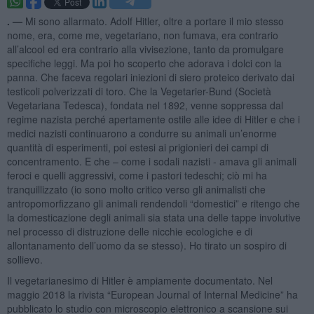
. —
Mi sono allarmato. Adolf Hitler, oltre a portare il mio stesso
nome, era, come me, vegetariano, non fumava, era contrario
all’alcool ed era contrario alla vivisezione, tanto da promulgare
specifiche leggi. Ma poi ho scoperto che adorava i dolci con la
panna. Che faceva regolari iniezioni di siero proteico derivato dai
testicoli polverizzati di toro. Che la Vegetarier-Bund (Società
Vegetariana Tedesca), fondata nel 1892, venne soppressa dal
regime nazista perché apertamente ostile alle idee di Hitler e che i
medici nazisti continuarono a condurre su animali un’enorme
quantità di esperimenti, poi estesi ai prigionieri dei campi di
concentramento. E che – come i sodali nazisti - amava gli animali
feroci e quelli aggressivi, come i pastori tedeschi; ciò mi ha
tranquillizzato (io sono molto critico verso gli animalisti che
antropomorfizzano gli animali rendendoli “domestici” e ritengo che
la domesticazione degli animali sia stata una delle tappe involutive
nel processo di distruzione delle nicchie ecologiche e di
allontanamento dell’uomo da se stesso). Ho tirato un sospiro di
sollievo.
Il vegetarianesimo di Hitler è ampiamente documentato. Nel
maggio 2018 la rivista “European Journal of Internal Medicine” ha
pubblicato lo studio con microscopio elettronico a scansione sui