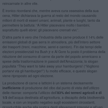
reincarnate in altre vite.
È ironico ricordarsi che, mentre aveva cura ossessiva della sua
cena, Hitler dichiarava la guerra al resto del mondo causando
milioni di morti di esseri umani, animali, piante e luoghi, tanto da
permettere la battuta: “A Hitler piacevano molto i bambini,
soprattutto quelli ebrei: gli piacevano cremati vivi.”.
D’altra parte è vero che l’industria della carne produce il 14% delle
emissioni globali di gas serra in atmosfera, più dell’intero settore
dei trasporti (treni, macchine, aerei e camion). Fin dai tempi delle
elezioni presidenziali tra Bush jr e Al Gore fu posto il problema della
riduzione del consumo di carne da parte del popolo americano a
spese della trasformazione in pascoli dell’Amazzonia; lo slogan
populista “They want to take away your hamburgers! (“Vogliono
portarvi via gli hamburger!”) fu molto efficace, e questo slogan
viene riproposto ad ogni elezione.
La produzione di carne e latticini è un sistema decisamente
inefficiente
di produzione del cibo dal punto di vista dell’utilizzo
delle risorse: comporta l’utilizzo dell’
83% dei terreni agricoli e di
1/3
dell’acqua destinata all’agricoltura, a discapito della biodiversità
locale, e con un impatto negativo sugli ecosistemi circostanti,
riconducibile anche alla pratica degli allevamenti intensivi e all’uso