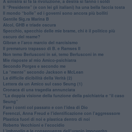
​A sinistra si fa la rivoluzione, a destra si fanno i soldi
​Il “Presidente” (e con lei gli italiani) ha una bella faccia tosta
​Il mondo “bolle” ed i governi sono ancora più bolliti
​Gentile Sig.ra Marina B
​Alcol, GHB e triade oscura
​Specchio, specchio delle mie brame, chi è il politico più
oscuro del reame?
​Gibran e l’arco marcio del narcisismo
​Il prematuro trapasso di B. e Ramses II
​Non temo Berlusconi in sé, temo Berlusconi in me
​Mie risposte al mio Amico-psichiatra
​Secondo Porges e secondo me
​La “mente” secondo Jackson e McLean
La difficile dicibilità della Verità (2)
​Lettera da un Amico sul caso Seung (1)
​Cronaca di una tragedia annunciata
"​La doppia visione della funzione della psichiatria e “il caso
Seung”
​Fare i conti col passato e con l’idea di Dio
​Ferenczi, Anna Freud e l’identificazione con l’aggresssore
Plastica fuori di noi e plastica dentro di noi
​Roberto Vecchioni e l’ecocidio
​L’imbroglio e le conseguenze dell’uranio impoverito