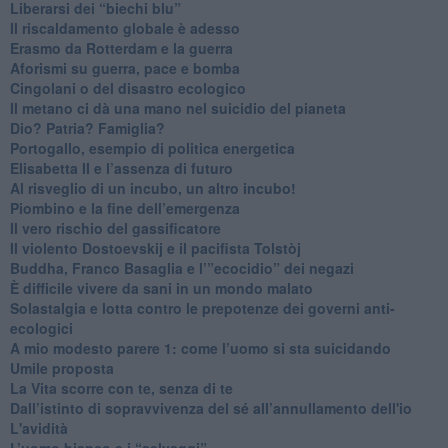
​Liberarsi dei “biechi blu”
Il riscaldamento globale è adesso
​Erasmo da Rotterdam e la guerra
​Aforismi su guerra, pace e bomba
Cingolani o del disastro ecologico
​Il metano ci dà una mano nel suicidio del pianeta
​Dio? Patria? Famiglia?
Portogallo, esempio di politica energetica
​Elisabetta II e l’assenza di futuro
Al risveglio di un incubo, un altro incubo!
​Piombino e la fine dell’emergenza
​Il vero rischio del gassificatore
​Il violento Dostoevskij e il pacifista Tolstòj
​Buddha, Franco Basaglia e l’”ecocidio” dei negazi
​È difficile vivere da sani in un mondo malato
Solastalgia e lotta contro le prepotenze dei governi anti-
ecologici
​A mio modesto parere 1: come l’uomo si sta suicidando
​Umile proposta
​La Vita scorre con te, senza di te
​Dall’istinto di sopravvivenza del sé all’annullamento dell'io
L'avidità
​L’uomo bianco e i “selvaggi”