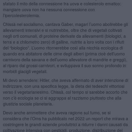
sfatato il mito della connessione tra uova e colesterolo ematico:
mangiare uova non ha nessuna connessione con
l’ipercolesterolemia.
Chissà nel socialismo, cantava Gaber, magari l’uomo abolirebbe gli
allevamenti intensivi e si nutrirebbe, oltre che di vegetali coltivati
negli orti comunali, di proteine derivate da allevamenti (biologici, a
terra e a chilometro zero) di galline, nutrite a loro volta con i rifiuti
del “biologico”. L’uomo ritornerebbe così alla nicchia ecologica di
quando era abitatore delle cime degli alberi (prima cioè dell’uomo
carnivoro della savana e dell’uomo allevatore di mandrie e greggi),
al riparo dai grossi carnivori, e sviluppava il suo sonno profondo in
morbidi giacigli vegetali.
Mi devo arrendere: Hitler, che aveva affermato di aver intenzione di
indirizzare, con una specifica legge, la dieta dei tedeschi vittoriosi
verso il vegetarianesimo. Chissà, col tempo si sarebbe accorto che
non c’è ecologia se ci si aggrappa al razzismo piuttosto che alla
giustizia sociale planetaria.
Devo anche ammettere che aveva ragione sul fumo, se si
considera che l’Oms ha pubblicato nel 2022 un report che mirava a
costringere le grandi aziende produttrici a ridurre i danni causati da
coltivazione intensiva con pesticidi, produzione, distribuzione del