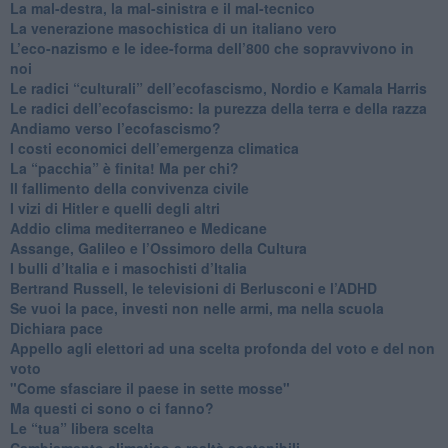
​La mal-destra, la mal-sinistra e il mal-tecnico
​La venerazione masochistica di un italiano vero
​L’eco-nazismo e le idee-forma dell’800 che sopravvivono in
noi
​Le radici “culturali” dell’ecofascismo, Nordio e Kamala Harris
Le radici dell’ecofascismo: la purezza della terra e della razza
Andiamo verso l’ecofascismo?
I costi economici dell’emergenza climatica
​La “pacchia” è finita! Ma per chi?
​Il fallimento della convivenza civile
​I vizi di Hitler e quelli degli altri
Addio clima mediterraneo e Medicane
​Assange, Galileo e l’Ossimoro della Cultura
​I bulli d’Italia e i masochisti d’Italia
​Bertrand Russell, le televisioni di Berlusconi e l’ADHD
​Se vuoi la pace, investi non nelle armi, ma nella scuola
​Dichiara pace
​Appello agli elettori ad una scelta profonda del voto e del non
voto
"Come sfasciare il paese in sette mosse"
​Ma questi ci sono o ci fanno?
​Le “tua” libera scelta
Cambiamento climatico e realtà sostenibili