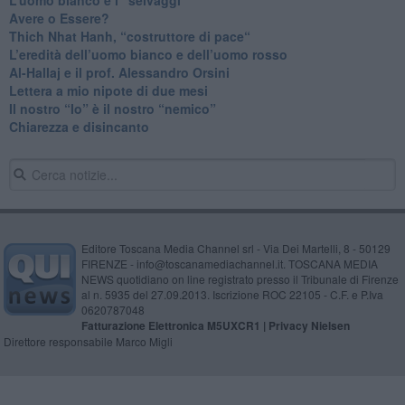
​Avere o Essere?
​Thich Nhat Hanh, “costruttore di pace“
​L’eredità dell’uomo bianco e dell’uomo rosso
Al-Hallaj e il prof. Alessandro Orsini
​Lettera a mio nipote di due mesi
​Il nostro “Io” è il nostro “nemico”
​Chiarezza e disincanto
Editore Toscana Media Channel srl - Via Dei Martelli, 8 - 50129
FIRENZE - info@toscanamediachannel.it. TOSCANA MEDIA
NEWS quotidiano on line registrato presso il Tribunale di Firenze
al n. 5935 del 27.09.2013. Iscrizione ROC 22105 - C.F. e P.Iva
0620787048
Fatturazione Elettronica M5UXCR1 |
Privacy Nielsen
Direttore responsabile Marco Migli
Powered by
Aperion.it