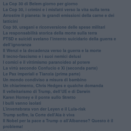
​La Cop 30 di Belem giorno per giorno
La Cop 30, i crimini e i misfatti verso la vita sulla terra
Arrostire il pianeta: le grandi emissioni della carne e dei
latticini
​Cop 30, uragani e riconversione delle spese militari
La responsabilità storica della morte sulla terra
PTSD e suicidi svelano l’intento suicidario della guerra e
dell’ignoranza
Il Wenzi e la decadenza verso la guerra e la morte
​Il tecno-fascismo e i suoi nemici delusi
​I comici e il vittimismo paranoideo al potere
​La virtù secondo Confucio e Xi (seconda parte)
Le Pax imperiali e Tianxia (prima parte)
Un mondo condiviso a misura di bambino
​Un chiarimento, Chris Hedges e qualche domanda
Il velleitarismo di Trump, dell’UE e di Darwin
​Karen Horney e il ponte sullo Stretto
​I bulli vanno isolati
L’invertebrata von der Leyen e il Lula-risk
Trump soffre, la Corte dell'Aia è viva
​Il Nobel per la pace a Trump o all’Albanese? Questo è il
problema!