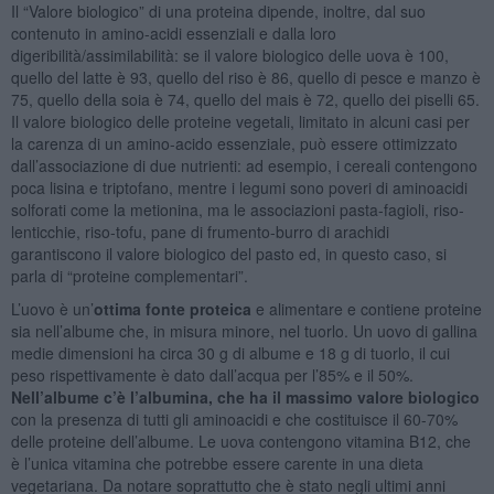
Il “Valore biologico” di una proteina dipende, inoltre, dal suo
contenuto in amino-acidi essenziali e dalla loro
digeribilità/assimilabilità: se il valore biologico delle uova è 100,
quello del latte è 93, quello del riso è 86, quello di pesce e manzo è
75, quello della soia è 74, quello del mais è 72, quello dei piselli 65.
Il valore biologico delle proteine vegetali, limitato in alcuni casi per
la carenza di un amino-acido essenziale, può essere ottimizzato
dall’associazione di due nutrienti: ad esempio, i cereali contengono
poca lisina e triptofano, mentre i legumi sono poveri di aminoacidi
solforati come la metionina, ma le associazioni pasta-fagioli, riso-
lenticchie, riso-tofu, pane di frumento-burro di arachidi
garantiscono il valore biologico del pasto ed, in questo caso, si
parla di “proteine complementari”.
L’uovo è un’
ottima fonte proteica
e alimentare e contiene proteine
sia nell’albume che, in misura minore, nel tuorlo. Un uovo di gallina
medie dimensioni ha circa 30 g di albume e 18 g di tuorlo, il cui
peso rispettivamente è dato dall’acqua per l’85% e il 50%.
Nell’albume c’è l’albumina, che ha il massimo valore biologico
con la presenza di tutti gli aminoacidi e che costituisce il 60-70%
delle proteine dell’albume. Le uova contengono vitamina B12, che
è l’unica vitamina che potrebbe essere carente in una dieta
vegetariana. Da notare soprattutto che è stato negli ultimi anni