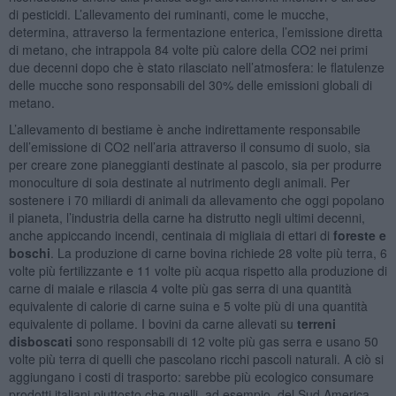
di pesticidi. L’allevamento dei ruminanti, come le mucche,
determina, attraverso la fermentazione enterica, l’emissione diretta
di metano, che intrappola 84 volte più calore della CO2 nei primi
due decenni dopo che è stato rilasciato nell’atmosfera: le flatulenze
delle mucche sono responsabili del 30% delle emissioni globali di
metano.
L’allevamento di bestiame è anche indirettamente responsabile
dell’emissione di CO2 nell’aria attraverso il consumo di suolo, sia
per creare zone pianeggianti destinate al pascolo, sia per produrre
monoculture di soia destinate al nutrimento degli animali. Per
sostenere i 70 miliardi di animali da allevamento che oggi popolano
il pianeta, l’industria della carne ha distrutto negli ultimi decenni,
anche appiccando incendi, centinaia di migliaia di ettari di
foreste e
boschi
. La produzione di carne bovina richiede 28 volte più terra, 6
volte più fertilizzante e 11 volte più acqua rispetto alla produzione di
carne di maiale e rilascia 4 volte più gas serra di una quantità
equivalente di calorie di carne suina e 5 volte più di una quantità
equivalente di pollame. I bovini da carne allevati su
terreni
disboscati
sono responsabili di 12 volte più gas serra e usano 50
volte più terra di quelli che pascolano ricchi pascoli naturali. A ciò si
aggiungano i costi di trasporto: sarebbe più ecologico consumare
prodotti italiani piuttosto che quelli, ad esempio, del Sud America.