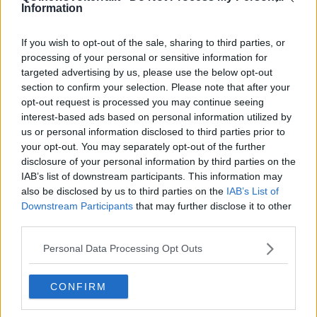
Information
Articoli dal Blog “Disincantato” di Adolfo Santoro
If you wish to opt-out of the sale, sharing to third parties, or
​Linee guida per organizzare il civismo della complessità
processing of your personal or sensitive information for
​Il ripristino della natura secondo la legge e l’impegno dei
targeted advertising by us, please use the below opt-out
Cittadini
section to confirm your selection. Please note that after your
Il nesso tra cambiamenti climatici e salute umana
opt-out request is processed you may continue seeing
Tutti morimmo a stento (3)
interest-based ads based on personal information utilized by
Tutti morimmo a stento (2)
us or personal information disclosed to third parties prior to
​Tutti morimmo a stento (1)
IL CORRIDOIO BLU il resoconto del convegno
your opt-out. You may separately opt-out of the further
Un manuale essenziale per seguire il CORRIDOIO BLU
disclosure of your personal information by third parties on the
Il corridoio blu
IAB’s list of downstream participants. This information may
​Il cronoprogramma ottimale verso il full electric sui traghetti
also be disclosed by us to third parties on the
IAB’s List of
​I costi dell’adeguamento al cold ironing
Downstream Participants
that may further disclose it to other
Alcune domande da esordiente agli esperti che decidono le
third parties.
sorti dell’Elba
Verso il full electric a gestione pubblica dei traghetti​
Personal Data Processing Opt Outs
​La Scienza dei Cittadini e i Cittadini per l’Aria
Trump e le sue guerre contro i deboli e contro la terra
CONFIRM
​Le furbate elettorali della Meloni e la testardaggine
dell’opposizione
​Date loro l’Oscar al posto del Nobel per la Pace