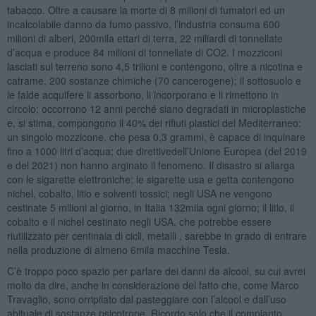
tabacco. Oltre a causare la morte di 8 milioni di fumatori ed un
incalcolabile danno da fumo passivo, l’industria consuma 600
milioni di alberi, 200mila ettari di terra, 22 miliardi di tonnellate
d’acqua e produce 84 milioni di tonnellate di CO2. I mozziconi
lasciati sul terreno sono 4,5 trilioni e contengono, oltre a nicotina e
catrame, 200 sostanze chimiche (70 cancerogene); il sottosuolo e
le falde acquifere li assorbono, li incorporano e li rimettono in
circolo; occorrono 12 anni perché siano degradati in microplastiche
e, si stima, compongono il 40% dei rifiuti plastici del Mediterraneo:
un singolo mozzicone, che pesa 0,3 grammi, è capace di inquinare
fino a 1000 litri d’acqua; due direttivedell’Unione Europea (del 2019
e del 2021) non hanno arginato il fenomeno. Il disastro si allarga
con le sigarette elettroniche: le sigarette usa e getta contengono
nichel, cobalto, litio e solventi tossici; negli USA ne vengono
cestinate 5 milioni al giorno, in Italia 132mila ogni giorno; il litio, il
cobalto e il nichel cestinato negli USA, che potrebbe essere
riutilizzato per centinaia di cicli, metalli , sarebbe in grado di entrare
nella produzione di almeno 6mila macchine Tesla.
C’è troppo poco spazio per parlare dei danni da alcool, su cui avrei
molto da dire, anche in considerazione del fatto che, come Marco
Travaglio, sono orripilato dal pasteggiare con l’alcool e dall’uso
abituale di sostanze psicotrope. Ricordo solo che il compianto