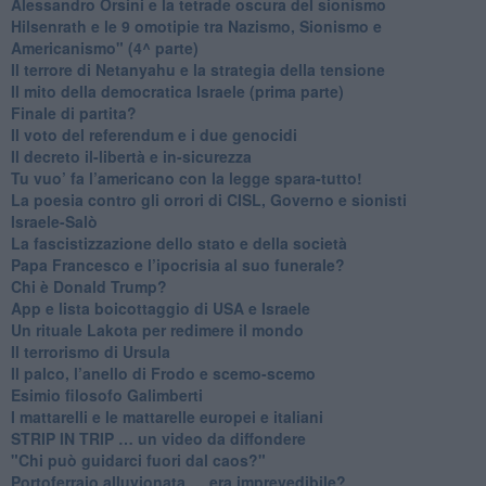
​Alessandro Orsini e la tetrade oscura del sionismo
​Hilsenrath e le 9 omotipie tra Nazismo, Sionismo e
Americanismo" (4^ parte)
​Il terrore di Netanyahu e la strategia della tensione
Il mito della democratica Israele (prima parte)
​Finale di partita?
​Il voto del referendum e i due genocidi
Il decreto il-libertà e in-sicurezza
Tu vuo’ fa l’americano con la legge spara-tutto!
La poesia contro gli orrori di CISL, Governo e sionisti
Israele-Salò
​La fascistizzazione dello stato e della società
Papa Francesco e l’ipocrisia al suo funerale?
​Chi è Donald Trump?
App e lista boicottaggio di USA e Israele
​Un rituale Lakota per redimere il mondo
Il terrorismo di Ursula
​Il palco, l’anello di Frodo e scemo-scemo
Esimio filosofo Galimberti
​I mattarelli e le mattarelle europei e italiani
​STRIP IN TRIP … un video da diffondere
"Chi può guidarci fuori dal caos?"
​Portoferraio alluvionata … era imprevedibile?