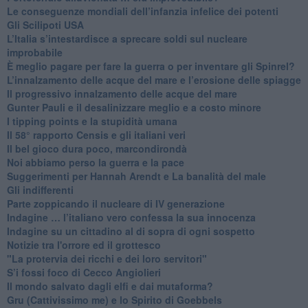
Le conseguenze mondiali dell’infanzia infelice dei potenti
​Gli Scilipoti USA
L’Italia s’intestardisce a sprecare soldi sul nucleare
improbabile
È meglio pagare per fare la guerra o per inventare gli Spinrel?
​L’innalzamento delle acque del mare e l’erosione delle spiagge
​Il progressivo innalzamento delle acque del mare
​Gunter Pauli e il desalinizzare meglio e a costo minore
I tipping points e la stupidità umana
​Il 58° rapporto Censis e gli italiani veri
​Il bel gioco dura poco, marcondirondà
Noi abbiamo perso la guerra e la pace
Suggerimenti per Hannah Arendt e La banalità del male
​Gli indifferenti
Parte zoppicando il nucleare di IV generazione
​Indagine … l’italiano vero confessa la sua innocenza
Indagine su un cittadino al di sopra di ogni sospetto
Notizie tra l'orrore ed il grottesco
"La protervia dei ricchi e dei loro servitori"
S’i fossi foco di Cecco Angiolieri
​Il mondo salvato dagli elfi e dai mutaforma?
Gru (Cattivissimo me) e lo Spirito di Goebbels