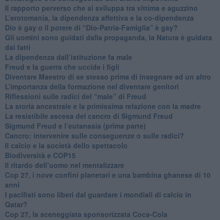
​Il rapporto perverso che si sviluppa tra vittima e aguzzino
L’erotomania, la dipendenza affettiva e la co-dipendenza
​Dio è gay o il potere di “Dio-Patria-Famiglia” è gay?
​Gli uomini sono guidati dalla propaganda, la Natura è guidata
dai fatti
La dipendenza dall’istituzione fa male
​Freud e la guerra che uccide i figli
​Diventare Maestro di se stesso prima di insegnare ad un altro
L’importanza della formazione nel diventare genitori
Riflessioni sulle radici del “male” di Freud
​La storia ancestrale e la primissima relazione con la madre
​La resistibile ascesa del cancro di Sigmund Freud
Sigmund Freud e l’eutanasia (prima parte)
Cancro: intervenire sulle conseguenze o sulle radici?
​Il calcio e la società dello spettacolo
Biodiversità e COP15
​Il ritardo dell’uomo nel mentalizzare
​Cop 27, i nove confini planetari e una bambina ghanese di 10
anni
​I pacifisti sono liberi dal guardare i mondiali di calcio in
Qatar?
​Cop 27, la sceneggiata sponsorizzata Coca-Cola