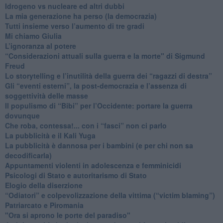
​Idrogeno vs nucleare ed altri dubbi
​La mia generazione ha perso (la democrazia)
​Tutti insieme verso l’aumento di tre gradi
Mi chiamo Giulia
L’ignoranza al potere
​“Considerazioni attuali sulla guerra e la morte" di Sigmund
Freud
​Lo storytelling e l’inutilità della guerra dei “ragazzi di destra”
​Gli “eventi esterni”, la post-democrazia e l’assenza di
soggettività delle masse
​Il populismo di “Bibi” per l’Occidente: portare la guerra
dovunque
​Che roba, contessa!... con i “fasci” non ci parlo
La pubblicità e il Kali Yuga
​La pubblicità è dannosa per i bambini (e per chi non sa
decodificarla)
​Appuntamenti violenti in adolescenza e femminicidi
​Psicologi di Stato e autoritarismo di Stato
Elogio della diserzione
“Odiatori” e colpevolizzazione della vittima (“victim blaming”)
​Patriarcato e Piromania
"Ora si aprono le porte del paradiso"