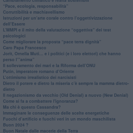
“Pace, ecologia, responsabilità”
​Corruttibilità e machiavellismo
Istruzioni per un’arte corale contro l’oggettivizzazione
dell’Essere
​L’MMPI e il mito della valutazione “oggettiva” dei test
psicologici
Come migliorare la proposta “pace terra dignità”
Caro Papa Francesco
​Jorit, Ornella Muti… e i politici (e i loro elettori) che hanno
perso l’”anima”
​Il sollevamento dei mari e la Riforma dell’ONU
Putin, imperatore romano d’Oriente
​L’ottimismo irrealistico dei narcisisti
​Dietro il potere e dietro la miseria c’è sempre la mamma dietro-
dietro
Il negazionismo da vecchio (Old Denial) a nuovo (New Denial)
Come si fa a combattere l'ignoranza?
Ma chi è questo Cassandra?
Immaginare le conseguenze delle scelte energetiche
​Fuochi d’artificio e fuochi veri in un mondo maschilista
Buon 2024 ?
​Buon Natale dalle macerie della Terra