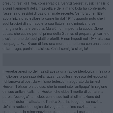
presunti resti di Hitler, conservati dai Servizi Segreti russi: l’analisi di
alcuni frammenti della mascella e della mandibola ha confermato
l’assenza di residui di pasto animale recente. Sembra che Hitler
abbia iniziato ad evitare la carne fin dal 1911, quando notò che i
suoi bruciori di stomaco e la sua flatulenza diminuivano se
mangiava frutta e verdura. Ma ciò non impedì alla cuoca Dione
Lucas, che cucinò per lui prima della Guerra, di preparargli carne di
piccione, uno dei suoi piatti preferiti. E non impedì nel 1944 alla sua
compagna Eva Braun di fare una merenda notturna con una zuppa
di tartaruga, panini e salsicce. Chi si somiglia si piglia!
Il vegetarianesimo dei nazisti aveva una radice ideologica: mirava a
migliorare la purezza della razza. La cultura tedesca dell’epoca si
richiamava al post-darwinismo tedesco, inaugurato da Ernest
Heckel, il bizzarro studioso, che fu nominato “antipapa” in ragione
del suo anticlericalismo; Heckel, che ebbe il merito di coniare la
parola “ecologia”, anticipò, con le sue lodi all’eliminazione dei
bambini deformi attuata nell’antica Sparta, l’eugenetica nazista.
Un’altra radice ideologica del vegetarianesimo nazista fu la
credenza nella reincarnazione: piante e animali ospitano anime