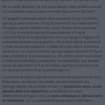
Ma la salute dell’uomo ha così tanto bisogno delle proteine animali,
ed in particolare delle proteine derivate dalla carne e dal latte?
Un soggetto sedentario adulto deve assumere 0,8 gr di proteine
ogni kg di peso corporeo (70 kg di peso=56 gr di proteine/giorno).
Chi pratica attività aerobica (bici, corsa, fitness) deve assumere
1,3/1,5 gr di proteine ogni kg di peso corporeo (70 kg di
peso=91/105 gr di proteine/giorno) ed ha un bisogno maggiore di
carboidrati piuttosto che di proteine. Chi pratica attività anaerobica
a livello amatoriale (palestra), il fabbisogno giornaliero di proteine
aumenta a 1,5/1,8 gr di proteine ogni kg di peso corporeo (70 kg di
peso=105/126 gr di proteine/giorno). Chi pratica attività anaerobica
a livello professionistico (bodybuilder professionista), può arrivare
anche ad assumere 2/2,5 gr di proteine ogni kg di peso corporeo
(70 kg di peso=140/175 gr di proteine/giorno).
Le proteine di origine vegetale sono contenute generalmente nella
frutta secca, nei legumi, nei cereali, nei semi ed hanno due
vantaggi rispetto alle proteine animali: 1)
producono meno scorie
azotate dalla loro digestione
consentendo un minor
affaticamento di fegato e reni; 2)
sono contenute in alimenti privi
di colesterolo
con un contenuto di grassi saturi molto basso.