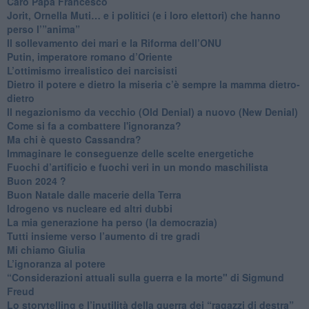
Caro Papa Francesco
​Jorit, Ornella Muti… e i politici (e i loro elettori) che hanno
perso l’”anima”
​Il sollevamento dei mari e la Riforma dell’ONU
Putin, imperatore romano d’Oriente
​L’ottimismo irrealistico dei narcisisti
​Dietro il potere e dietro la miseria c’è sempre la mamma dietro-
dietro
Il negazionismo da vecchio (Old Denial) a nuovo (New Denial)
Come si fa a combattere l'ignoranza?
Ma chi è questo Cassandra?
Immaginare le conseguenze delle scelte energetiche
​Fuochi d’artificio e fuochi veri in un mondo maschilista
Buon 2024 ?
​Buon Natale dalle macerie della Terra
​Idrogeno vs nucleare ed altri dubbi
​La mia generazione ha perso (la democrazia)
​Tutti insieme verso l’aumento di tre gradi
Mi chiamo Giulia
L’ignoranza al potere
​“Considerazioni attuali sulla guerra e la morte" di Sigmund
Freud
​Lo storytelling e l’inutilità della guerra dei “ragazzi di destra”