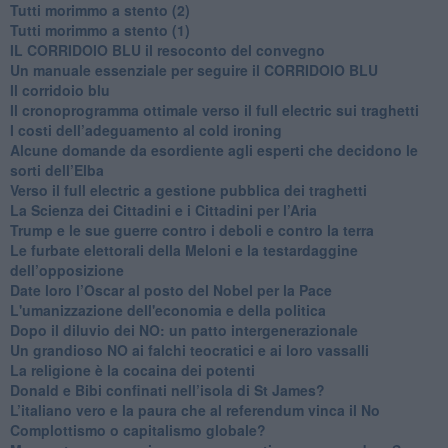
Tutti morimmo a stento (2)
​Tutti morimmo a stento (1)
IL CORRIDOIO BLU il resoconto del convegno
Un manuale essenziale per seguire il CORRIDOIO BLU
Il corridoio blu
​Il cronoprogramma ottimale verso il full electric sui traghetti
​I costi dell’adeguamento al cold ironing
Alcune domande da esordiente agli esperti che decidono le
sorti dell’Elba
Verso il full electric a gestione pubblica dei traghetti​
​La Scienza dei Cittadini e i Cittadini per l’Aria
Trump e le sue guerre contro i deboli e contro la terra
​Le furbate elettorali della Meloni e la testardaggine
dell’opposizione
​Date loro l’Oscar al posto del Nobel per la Pace
L'umanizzazione dell'economia e della politica
​Dopo il diluvio dei NO: un patto intergenerazionale
​Un grandioso NO ai falchi teocratici e ai loro vassalli
La religione è la cocaina dei potenti
Donald e Bibi confinati nell’isola di St James?
L’italiano vero e la paura che al referendum vinca il No
​Complottismo o capitalismo globale?