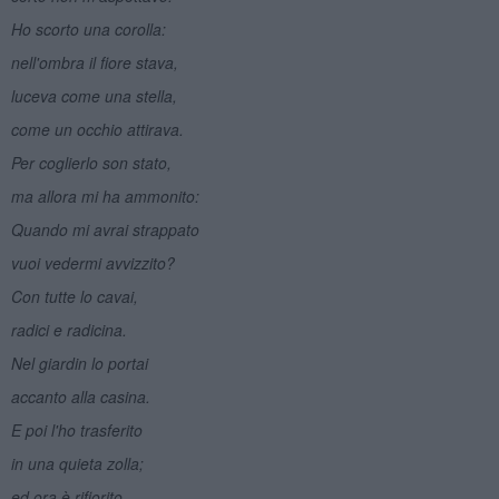
Ho scorto una corolla:
nell'ombra il fiore stava,
luceva come una stella,
come un occhio attirava.
Per coglierlo son stato,
ma allora mi ha ammonito:
Quando mi avrai strappato
vuoi vedermi avvizzito?
Con tutte lo cavai,
radici e radicina.
Nel giardin lo portai
accanto alla casina.
E poi l'ho trasferito
in una quieta zolla;
ed ora è rifiorito.