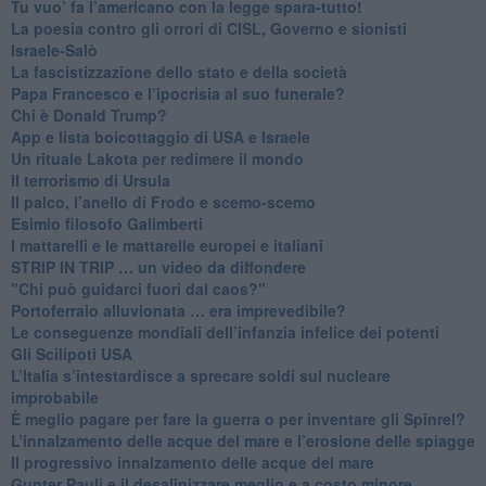
Tu vuo’ fa l’americano con la legge spara-tutto!
La poesia contro gli orrori di CISL, Governo e sionisti
Israele-Salò
​La fascistizzazione dello stato e della società
Papa Francesco e l’ipocrisia al suo funerale?
​Chi è Donald Trump?
App e lista boicottaggio di USA e Israele
​Un rituale Lakota per redimere il mondo
Il terrorismo di Ursula
​Il palco, l’anello di Frodo e scemo-scemo
Esimio filosofo Galimberti
​I mattarelli e le mattarelle europei e italiani
​STRIP IN TRIP … un video da diffondere
"Chi può guidarci fuori dal caos?"
​Portoferraio alluvionata … era imprevedibile?
Le conseguenze mondiali dell’infanzia infelice dei potenti
​Gli Scilipoti USA
L’Italia s’intestardisce a sprecare soldi sul nucleare
improbabile
È meglio pagare per fare la guerra o per inventare gli Spinrel?
​L’innalzamento delle acque del mare e l’erosione delle spiagge
​Il progressivo innalzamento delle acque del mare
​Gunter Pauli e il desalinizzare meglio e a costo minore