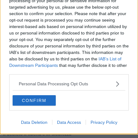
processing of your personal or sensitive information for
Il Wenzi e la decadenza verso la guerra e la morte
targeted advertising by us, please use the below opt-out
​Il tecno-fascismo e i suoi nemici delusi
section to confirm your selection. Please note that after your
​I comici e il vittimismo paranoideo al potere
opt-out request is processed you may continue seeing
​La virtù secondo Confucio e Xi (seconda parte)
interest-based ads based on personal information utilized by
Le Pax imperiali e Tianxia (prima parte)
us or personal information disclosed to third parties prior to
Un mondo condiviso a misura di bambino
your opt-out. You may separately opt-out of the further
​Un chiarimento, Chris Hedges e qualche domanda
disclosure of your personal information by third parties on the
Il velleitarismo di Trump, dell’UE e di Darwin
IAB’s list of downstream participants. This information may
​Karen Horney e il ponte sullo Stretto
also be disclosed by us to third parties on the
IAB’s List of
​I bulli vanno isolati
Downstream Participants
that may further disclose it to other
L’invertebrata von der Leyen e il Lula-risk
Trump soffre, la Corte dell'Aia è viva
third parties.
​Il Nobel per la pace a Trump o all’Albanese? Questo è il
problema!
Personal Data Processing Opt Outs
​Alessandro Orsini e la tetrade oscura del sionismo
​Hilsenrath e le 9 omotipie tra Nazismo, Sionismo e
CONFIRM
Americanismo" (4^ parte)
​Il terrore di Netanyahu e la strategia della tensione
Il mito della democratica Israele (prima parte)
​Finale di partita?
Data Deletion
Data Access
Privacy Policy
​Il voto del referendum e i due genocidi
Il decreto il-libertà e in-sicurezza