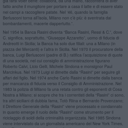
già farsi voler bene: collabora, dà una mano, racconterà di aver
fatto anche il mungitore per portare a casa il latte e di essere stato
nei campi a raccogliere patate. Nel ‘46, quando la famiglia
Berlusconi torna all’Isola, Milano non c’è più: è sventrata dai
bombardamenti, macerie dappertutto.”.
Nel 1954 la Banca Rasini diventa “Banca Rasini, Ressi & C.”, dove
C. significa, soprattutto, “Giuseppe Azzaretto”, uomo di fiducia di
Andreotti in Sicilia; la Banca ha solo due filiali: una a Milano (in
piazza dei Mercanti) e l’altra in Sicilia. Nel 1970 il procuratore della
banca, Luigi Berlusconi (padre di B.) ratifica l’acquisizione di quote
di una società, nel cui consiglio di amministrazione figurano
Roberto Calvi, Licio Gelli, Michele Sindona e monsignor Paul
Marcinkus. Nel 1973 Luigi si dimette dalla “Rasini” per seguire gli
affari del figlio. Nel 1974 anche Carlo Rasini si dimette dalla banca
per mancanza di fiducia verso il Consiglio di Amministrazione. Nel
1983 la polizia di Milano fa una retata contro gli esponenti di Cosa
Nostra a Milano; si scopre che tra i correntisti della “Rasini” ci sono,
tra altri siciliani di dubbia fama, Totò Riina e Bernardo Provenzano;
il Direttore Generale della “Rasini” viene processato e condannato
in quanto emerge il ruolo della “Rasini” come strumento per il
riciclaggio di soldi della criminalità organizzata. Nel 1985 Sindona
viene intervistato da un giornalista americano del New York Times,