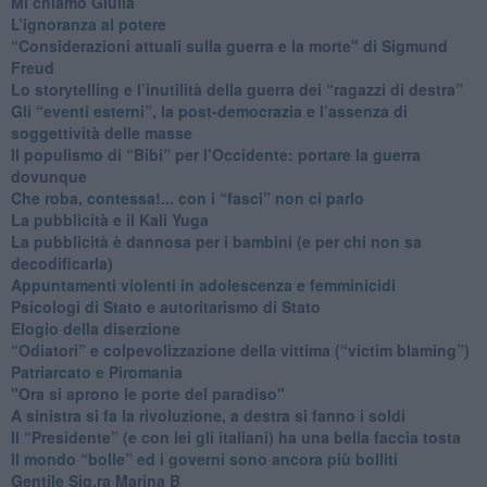
Mi chiamo Giulia
L’ignoranza al potere
​“Considerazioni attuali sulla guerra e la morte" di Sigmund
Freud
​Lo storytelling e l’inutilità della guerra dei “ragazzi di destra”
​Gli “eventi esterni”, la post-democrazia e l’assenza di
soggettività delle masse
​Il populismo di “Bibi” per l’Occidente: portare la guerra
dovunque
​Che roba, contessa!... con i “fasci” non ci parlo
La pubblicità e il Kali Yuga
​La pubblicità è dannosa per i bambini (e per chi non sa
decodificarla)
​Appuntamenti violenti in adolescenza e femminicidi
​Psicologi di Stato e autoritarismo di Stato
Elogio della diserzione
“Odiatori” e colpevolizzazione della vittima (“victim blaming”)
​Patriarcato e Piromania
"Ora si aprono le porte del paradiso"
​A sinistra si fa la rivoluzione, a destra si fanno i soldi
​Il “Presidente” (e con lei gli italiani) ha una bella faccia tosta
​Il mondo “bolle” ed i governi sono ancora più bolliti
​Gentile Sig.ra Marina B