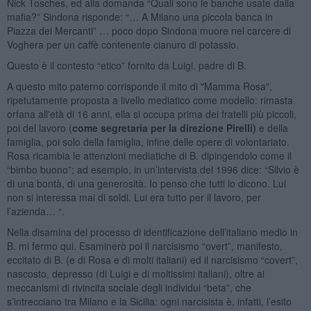
Nick Tosches, ed alla domanda “Quali sono le banche usate dalla
mafia?” Sindona risponde: “… A Milano una piccola banca in
Piazza dei Mercanti” … poco dopo Sindona muore nel carcere di
Voghera per un caffè contenente cianuro di potassio.
Questo è il contesto “etico” fornito da Luigi, padre di B.
A questo mito paterno corrisponde il mito di "Mamma Rosa",
ripetutamente proposta a livello mediatico come modello: rimasta
orfana all'età di 16 anni, ella si occupa prima dei fratelli più piccoli,
poi del lavoro (
come segretaria per la direzione Pirelli)
e della
famiglia, poi solo della famiglia, infine delle opere di volontariato.
Rosa ricambia le attenzioni mediatiche di B. dipingendolo come il
“bimbo buono”; ad esempio, in un’intervista del 1996 dice: “Silvio è
di una bontà, di una generosità. Io penso che tutti lo dicono. Lui
non si interessa mai di soldi. Lui era tutto per il lavoro, per
l’azienda… “.
Nella disamina del processo di identificazione dell’italiano medio in
B. mi fermo qui. Esaminerò poi il narcisismo “overt”, manifesto,
eccitato di B. (e di Rosa e di molti italiani) ed il narcisismo “covert”,
nascosto, depresso (di Luigi e di moltissimi italiani), oltre ai
meccanismi di rivincita sociale degli individui “beta”, che
s’intrecciano tra Milano e la Sicilia: ogni narcisista è, infatti, l’esito