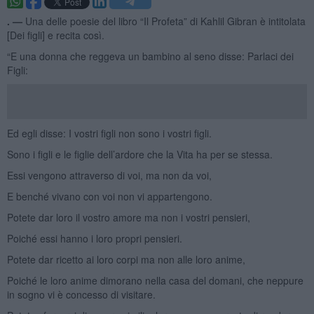
. —
Una delle poesie del libro “Il Profeta” di Kahlil Gibran è intitolata
[Dei figli] e recita così.
“E una donna che reggeva un bambino al seno disse: Parlaci dei
Figli:
Ed egli disse: I vostri figli non sono i vostri figli.
Sono i figli e le figlie dell’ardore che la Vita ha per se stessa.
Essi vengono attraverso di voi, ma non da voi,
E benché vivano con voi non vi appartengono.
Potete dar loro il vostro amore ma non i vostri pensieri,
Poiché essi hanno i loro propri pensieri.
Potete dar ricetto ai loro corpi ma non alle loro anime,
Poiché le loro anime dimorano nella casa del domani, che neppure
in sogno vi è concesso di visitare.