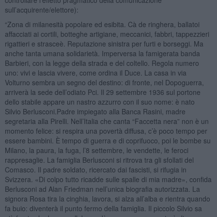
sull’acquirente/elettore):
“Zona di milanesità popolare ed esibita. Cà de ringhera, ballatoi
affacciati ai cortili, botteghe artigiane, meccanici, fabbri, tappezzieri
rigattieri e strasceè. Reputazione sinistra per furti e borseggi. Ma
anche tanta umana solidarietà. Imperversa la famigerata banda
Barbieri, con la legge della strada e del coltello. Regola numero
uno: vivi e lascia vivere, come ordina il Duce. La casa in via
Volturno sembra un segno del destino: di fronte, nel Dopoguerra,
arriverà la sede dell’odiato Pci. Il 29 settembre 1936 sul portone
dello stabile appare un nastro azzurro con il suo nome: è nato
Silvio Berlusconi.Padre impiegato alla Banca Rasini, madre
segretaria alla Pirelli. Nell’Italia che canta “Faccetta nera” non è un
momento felice: si respira una povertà diffusa, c’è poco tempo per
essere bambini. È tempo di guerra e di coprifuoco, poi le bombe su
Milano, la paura, la fuga, l’8 settembre, le vendette, le feroci
rappresaglie. La famiglia Berlusconi si ritrova tra gli sfollati del
Comasco. Il padre soldato, ricercato dai fascisti, si rifugia in
Svizzera. «Di colpo tutto ricadde sulle spalle di mia madre», confida
Berlusconi ad Alan Friedman nell’unica biografia autorizzata. La
signora Rosa tira la cinghia, lavora, si alza all’alba e rientra quando
fa buio: diventerà il punto fermo della famiglia. Il piccolo Silvio sa