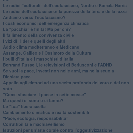
​Le radici “culturali” dell’ecofascismo, Nordio e Kamala Harris
Le radici dell’ecofascismo: la purezza della terra e della razza
Andiamo verso l’ecofascismo?
I costi economici dell’emergenza climatica
​La “pacchia” è finita! Ma per chi?
​Il fallimento della convivenza civile
​I vizi di Hitler e quelli degli altri
Addio clima mediterraneo e Medicane
​Assange, Galileo e l’Ossimoro della Cultura
​I bulli d’Italia e i masochisti d’Italia
​Bertrand Russell, le televisioni di Berlusconi e l’ADHD
​Se vuoi la pace, investi non nelle armi, ma nella scuola
​Dichiara pace
​Appello agli elettori ad una scelta profonda del voto e del non
voto
"Come sfasciare il paese in sette mosse"
​Ma questi ci sono o ci fanno?
​Le “tua” libera scelta
Cambiamento climatico e realtà sostenibili
“Pace, ecologia, responsabilità”
​Corruttibilità e machiavellismo
Istruzioni per un’arte corale contro l’oggettivizzazione