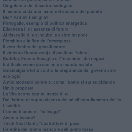
Cingolani o del disastro ecologico
​Il metano ci dà una mano nel suicidio del pianeta
​Dio? Patria? Famiglia?
Portogallo, esempio di politica energetica
​Elisabetta II e l’assenza di futuro
Al risveglio di un incubo, un altro incubo!
​Piombino e la fine dell’emergenza
​Il vero rischio del gassificatore
​Il violento Dostoevskij e il pacifista Tolstòj
​Buddha, Franco Basaglia e l’”ecocidio” dei negazi
​È difficile vivere da sani in un mondo malato
Solastalgia e lotta contro le prepotenze dei governi anti-
ecologici
​A mio modesto parere 1: come l’uomo si sta suicidando
​Umile proposta
​La Vita scorre con te, senza di te
​Dall’istinto di sopravvivenza del sé all’annullamento dell'io
L'avidità
​L’uomo bianco e i “selvaggi”
​Avere o Essere?
​Thich Nhat Hanh, “costruttore di pace“
​L’eredità dell’uomo bianco e dell’uomo rosso