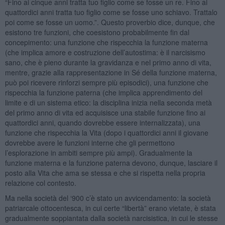
“Fino ai cinque anni tratta tuo figlio come se fosse un re. Fino ai
quattordici anni tratta tuo figlio come se fosse uno schiavo. Trattalo
poi come se fosse un uomo.”. Questo proverbio dice, dunque, che
esistono tre funzioni, che coesistono probabilmente fin dal
concepimento: una funzione che rispecchia la funzione materna
(che implica amore e costruzione dell’autostima: è il narcisismo
sano, che è pieno durante la gravidanza e nel primo anno di vita,
mentre, grazie alla rappresentazione in Sé della funzione materna,
può poi ricevere rinforzi sempre più episodici), una funzione che
rispecchia la funzione paterna (che implica apprendimento del
limite e di un sistema etico: la disciplina inizia nella seconda metà
del primo anno di vita ed acquisisce una stabile funzione fino ai
quattordici anni, quando dovrebbe essere internalizzata), una
funzione che rispecchia la Vita (dopo i quattordici anni il giovane
dovrebbe avere le funzioni interne che gli permettono
l’esplorazione in ambiti sempre più ampi). Gradualmente la
funzione materna e la funzione paterna devono, dunque, lasciare il
posto alla Vita che ama se stessa e che si rispetta nella propria
relazione col contesto.
Ma nella società del ‘900 c’è stato un avvicendamento: la società
patriarcale ottocentesca, in cui certe “libertà” erano vietate, è stata
gradualmente soppiantata dalla società narcisistica, in cui le stesse