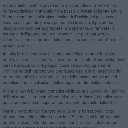
Ed, in questo, ricchi e poveri sono accomunati dall’interferenza
dell’insoddisfazione infantile nella possibile felicità della vita adulta.
Sono accomunati dal tragico destino dell’invidia del possesso: il
ricco ha bisogno del povero per sentirsi invidiato, il povero ha
bisogno del ricco per aggrapparsi alla speranza di “arrivare” al
miraggio dell’appagamento di “vincere”, se pure attraverso
l’identificazione col proprio idolo o con la propria “squadra” o con il
proprio “partito”.
In Italia B. è diventato così l’emblema della miseria dell’italiano
medio, che, con “allegria” e senza rendersi conto di star avviandosi
verso il precipizio, fa le peggiori cose senza vergognarsene:
l’“ottimismo dell’imprenditore che fa impresa” era la maschera del
patronato politico, del clientelismo e delle raccomandazioni, del
nepotismo, delle collusioni, della doppia morale, della ricattabilità.
Anche gli avi di B. erano contadini (della zona di Lecco) ed i genitori
di B. si urbanizzarono in Milano, al quartiere “Isola”, che allora era
quasi un paese a sé, separato da un ponte dal resto della città.
Narra un articolo del Corriere della Sera (le narrazioni di terze
persone sono più veritiere di quelle di B. e dei suoi familiari/amici,
perché l’abitudine fondamentale del narcisista è di falsificare per
controllare l’effetto pragmatico della comunicazione