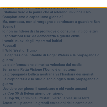
La religione è la cocaina dei potenti
Donald e Bibi confinati nell’isola di St James?
L’italiano vero e la paura che al referendum vinca il No
​Complottismo o capitalismo globale?
​Ma, contessa, non si vergogna a continuare a guardare San
Scemo?
​Io non mi fiderei di chi promuove o consuma i riti collettivi
Esportazioni Usa: da democrazia a guerra civile
​I vestiti nuovi degli imperatori baltici
​Pupazzi!
​Il Wild West di Trump
​La depressione infantile di Roger Waters e la propaganda di
guerra"
​La disinformazione climatica veicolata dai media
Senza una Retta Visione l’Uomo è un automa
​La propaganda bellica nostrana vs l’hasbarà dei sionisti
​La cleptocrazia e lo studio sociologico della propaganda di
guerra
​Uccidere per gioco: il cacciatore e chi vuole armarsi
​La Cop 30 di Belem giorno per giorno
La Cop 30, i crimini e i misfatti verso la vita sulla terra
Arrostire il pianeta: le grandi emissioni della carne e dei