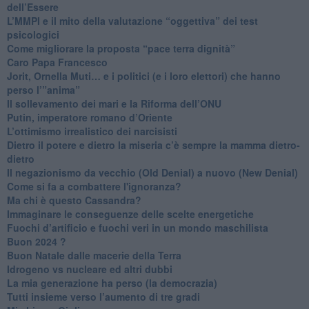
dell’Essere
​L’MMPI e il mito della valutazione “oggettiva” dei test
psicologici
Come migliorare la proposta “pace terra dignità”
Caro Papa Francesco
​Jorit, Ornella Muti… e i politici (e i loro elettori) che hanno
perso l’”anima”
​Il sollevamento dei mari e la Riforma dell’ONU
Putin, imperatore romano d’Oriente
​L’ottimismo irrealistico dei narcisisti
​Dietro il potere e dietro la miseria c’è sempre la mamma dietro-
dietro
Il negazionismo da vecchio (Old Denial) a nuovo (New Denial)
Come si fa a combattere l'ignoranza?
Ma chi è questo Cassandra?
Immaginare le conseguenze delle scelte energetiche
​Fuochi d’artificio e fuochi veri in un mondo maschilista
Buon 2024 ?
​Buon Natale dalle macerie della Terra
​Idrogeno vs nucleare ed altri dubbi
​La mia generazione ha perso (la democrazia)
​Tutti insieme verso l’aumento di tre gradi