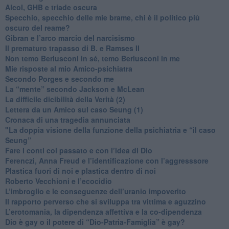
​Alcol, GHB e triade oscura
​Specchio, specchio delle mie brame, chi è il politico più
oscuro del reame?
​Gibran e l’arco marcio del narcisismo
​Il prematuro trapasso di B. e Ramses II
​Non temo Berlusconi in sé, temo Berlusconi in me
​Mie risposte al mio Amico-psichiatra
​Secondo Porges e secondo me
​La “mente” secondo Jackson e McLean
La difficile dicibilità della Verità (2)
​Lettera da un Amico sul caso Seung (1)
​Cronaca di una tragedia annunciata
"​La doppia visione della funzione della psichiatria e “il caso
Seung”
​Fare i conti col passato e con l’idea di Dio
​Ferenczi, Anna Freud e l’identificazione con l’aggresssore
Plastica fuori di noi e plastica dentro di noi
​Roberto Vecchioni e l’ecocidio
​L’imbroglio e le conseguenze dell’uranio impoverito
​Il rapporto perverso che si sviluppa tra vittima e aguzzino
L’erotomania, la dipendenza affettiva e la co-dipendenza
​Dio è gay o il potere di “Dio-Patria-Famiglia” è gay?