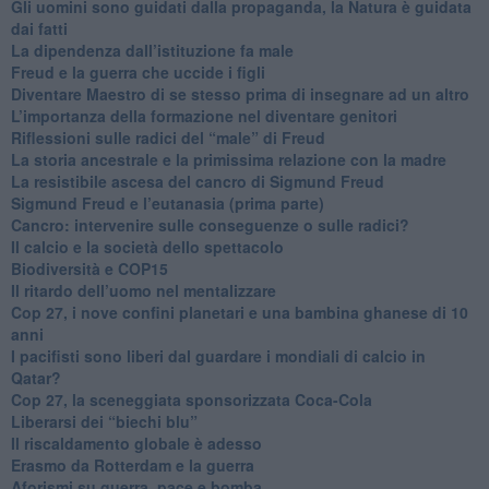
​Gli uomini sono guidati dalla propaganda, la Natura è guidata
dai fatti
La dipendenza dall’istituzione fa male
​Freud e la guerra che uccide i figli
​Diventare Maestro di se stesso prima di insegnare ad un altro
L’importanza della formazione nel diventare genitori
Riflessioni sulle radici del “male” di Freud
​La storia ancestrale e la primissima relazione con la madre
​La resistibile ascesa del cancro di Sigmund Freud
Sigmund Freud e l’eutanasia (prima parte)
Cancro: intervenire sulle conseguenze o sulle radici?
​Il calcio e la società dello spettacolo
Biodiversità e COP15
​Il ritardo dell’uomo nel mentalizzare
​Cop 27, i nove confini planetari e una bambina ghanese di 10
anni
​I pacifisti sono liberi dal guardare i mondiali di calcio in
Qatar?
​Cop 27, la sceneggiata sponsorizzata Coca-Cola
​Liberarsi dei “biechi blu”
Il riscaldamento globale è adesso
​Erasmo da Rotterdam e la guerra
​Aforismi su guerra, pace e bomba