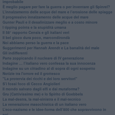
improbabile
È meglio pagare per fare la guerra o per inventare gli Spinrel?
​L’innalzamento delle acque del mare e l’erosione delle spiagge
​Il progressivo innalzamento delle acque del mare
​Gunter Pauli e il desalinizzare meglio e a costo minore
I tipping points e la stupidità umana
​Il 58° rapporto Censis e gli italiani veri
​Il bel gioco dura poco, marcondirondà
Noi abbiamo perso la guerra e la pace
Suggerimenti per Hannah Arendt e La banalità del male
​Gli indifferenti
Parte zoppicando il nucleare di IV generazione
​Indagine … l’italiano vero confessa la sua innocenza
Indagine su un cittadino al di sopra di ogni sospetto
Notizie tra l'orrore ed il grottesco
"La protervia dei ricchi e dei loro servitori"
S’i fossi foco di Cecco Angiolieri
​Il mondo salvato dagli elfi e dai mutaforma?
Gru (Cattivissimo me) e lo Spirito di Goebbels
​La mal-destra, la mal-sinistra e il mal-tecnico
​La venerazione masochistica di un italiano vero
​L’eco-nazismo e le idee-forma dell’800 che sopravvivono in
noi