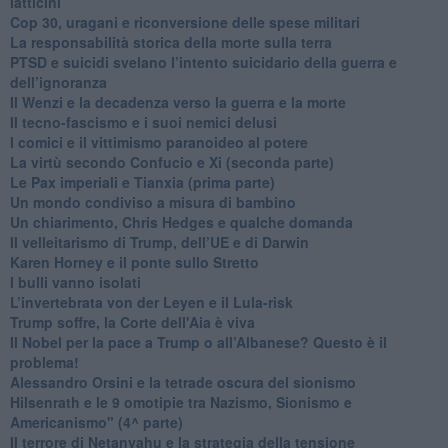
latticini
​Cop 30, uragani e riconversione delle spese militari
La responsabilità storica della morte sulla terra
PTSD e suicidi svelano l’intento suicidario della guerra e
dell’ignoranza
Il Wenzi e la decadenza verso la guerra e la morte
​Il tecno-fascismo e i suoi nemici delusi
​I comici e il vittimismo paranoideo al potere
​La virtù secondo Confucio e Xi (seconda parte)
Le Pax imperiali e Tianxia (prima parte)
Un mondo condiviso a misura di bambino
​Un chiarimento, Chris Hedges e qualche domanda
Il velleitarismo di Trump, dell’UE e di Darwin
​Karen Horney e il ponte sullo Stretto
​I bulli vanno isolati
L’invertebrata von der Leyen e il Lula-risk
Trump soffre, la Corte dell'Aia è viva
​Il Nobel per la pace a Trump o all’Albanese? Questo è il
problema!
​Alessandro Orsini e la tetrade oscura del sionismo
​Hilsenrath e le 9 omotipie tra Nazismo, Sionismo e
Americanismo" (4^ parte)
​Il terrore di Netanyahu e la strategia della tensione