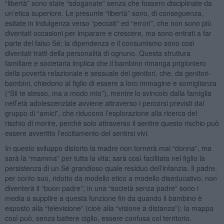
“libertà” sono state “sdoganate” senza che fossero disciplinate da
un’etica superiore. Le presunte “libertà” sono, di conseguenza,
esitate in indulgenza verso “peccati” ed “errori”, che non sono più
diventati occasioni per imparare e crescere, ma sono entrati a far
parte del falso Sé: la dipendenza e il consumismo sono così
diventati tratti della personalità di ognuno. Questa struttura
familiare e societaria implica che il bambino rimanga prigioniero
della povertà relazionale e sessuale dei genitori, che, da genitori-
bambini, chiedono al figlio di essere a loro immagine e somiglianza
(“Sii te stesso, ma a modo mio”), mentre lo svincolo dalla famiglia
nell’età adolescenziale avviene attraverso i percorsi previsti dal
gruppo di “amici”, che riducono l’esplorazione alla ricerca del
rischio di morire, perché solo attraverso il sentire questo rischio può
essere avvertito l’eccitamento del sentirsi vivi.
In questo sviluppo distorto la madre non tornerà mai “donna”, ma
sarà la “mamma” per tutta la vita; sarà così facilitata nel figlio la
persistenza di un Sé grandioso quale residuo dell’infanzia. Il padre,
per conto suo, ridotto da modello etico a modello diseducativo, non
diventerà il “buon padre”; in una “società senza padre” sono i
media a supplire a questa funzione fin da quando il bambino è
esposto alla “televisione” (cioè alla “visione a distanza”): la mappa
così può, senza battere ciglio, essere confusa col territorio.