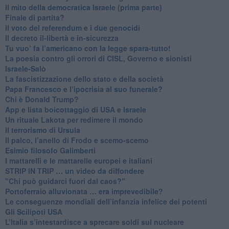
Il mito della democratica Israele (prima parte)
​Finale di partita?
​Il voto del referendum e i due genocidi
Il decreto il-libertà e in-sicurezza
Tu vuo’ fa l’americano con la legge spara-tutto!
La poesia contro gli orrori di CISL, Governo e sionisti
Israele-Salò
​La fascistizzazione dello stato e della società
Papa Francesco e l’ipocrisia al suo funerale?
​Chi è Donald Trump?
App e lista boicottaggio di USA e Israele
​Un rituale Lakota per redimere il mondo
Il terrorismo di Ursula
​Il palco, l’anello di Frodo e scemo-scemo
Esimio filosofo Galimberti
​I mattarelli e le mattarelle europei e italiani
​STRIP IN TRIP … un video da diffondere
"Chi può guidarci fuori dal caos?"
​Portoferraio alluvionata … era imprevedibile?
Le conseguenze mondiali dell’infanzia infelice dei potenti
​Gli Scilipoti USA
L’Italia s’intestardisce a sprecare soldi sul nucleare