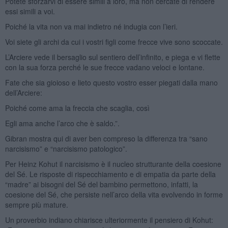
Potete sforzarvi di essere simili a loro, ma non cercate di rendere
essi simili a voi.
Poiché la vita non va mai indietro né indugia con l’ieri.
Voi siete gli archi da cui i vostri figli come frecce vive sono scoccate.
L’Arciere vede il bersaglio sul sentiero dell’infinito, e piega e vi flette
con la sua forza perché le sue frecce vadano veloci e lontane.
Fate che sia gioioso e lieto questo vostro esser piegati dalla mano
dell’Arciere:
Poiché come ama la freccia che scaglia, così
Egli ama anche l’arco che è saldo.”.
Gibran mostra qui di aver ben compreso la differenza tra “sano
narcisismo” e “narcisismo patologico”.
Per Heinz Kohut il narcisismo è il nucleo strutturante della coesione
del Sé. Le risposte di rispecchiamento e di empatia da parte della
“madre” ai bisogni del Sé del bambino permettono, infatti, la
coesione del Sé, che persiste nell’arco della vita evolvendo in forme
sempre più mature.
Un proverbio indiano chiarisce ulteriormente il pensiero di Kohut: