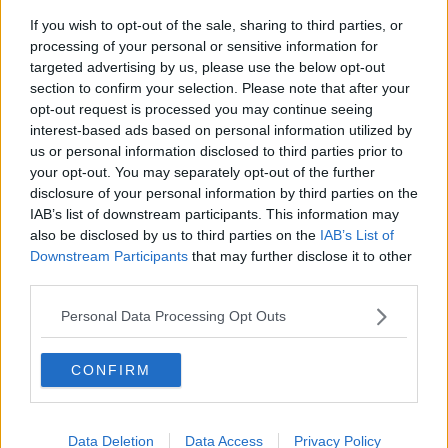
​Il ripristino della natura secondo la legge e l’impegno dei
If you wish to opt-out of the sale, sharing to third parties, or
Cittadini
processing of your personal or sensitive information for
Il nesso tra cambiamenti climatici e salute umana
targeted advertising by us, please use the below opt-out
Tutti morimmo a stento (3)
section to confirm your selection. Please note that after your
Tutti morimmo a stento (2)
opt-out request is processed you may continue seeing
​Tutti morimmo a stento (1)
interest-based ads based on personal information utilized by
IL CORRIDOIO BLU il resoconto del convegno
us or personal information disclosed to third parties prior to
Un manuale essenziale per seguire il CORRIDOIO BLU
your opt-out. You may separately opt-out of the further
Il corridoio blu
disclosure of your personal information by third parties on the
​Il cronoprogramma ottimale verso il full electric sui traghetti
IAB’s list of downstream participants. This information may
​I costi dell’adeguamento al cold ironing
also be disclosed by us to third parties on the
IAB’s List of
Alcune domande da esordiente agli esperti che decidono le
Downstream Participants
that may further disclose it to other
sorti dell’Elba
Verso il full electric a gestione pubblica dei traghetti​
third parties.
​La Scienza dei Cittadini e i Cittadini per l’Aria
Trump e le sue guerre contro i deboli e contro la terra
Personal Data Processing Opt Outs
​Le furbate elettorali della Meloni e la testardaggine
dell’opposizione
CONFIRM
​Date loro l’Oscar al posto del Nobel per la Pace
L'umanizzazione dell'economia e della politica
​Dopo il diluvio dei NO: un patto intergenerazionale
​Un grandioso NO ai falchi teocratici e ai loro vassalli
Data Deletion
Data Access
Privacy Policy