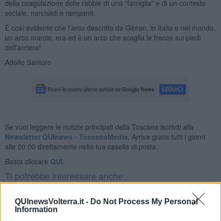
della coagulazione delle rabbie di una “famiglia” e di un contesto
sociale, narcisisti e rampanti.
È così evidente che l’arco descritto da Gibran, in Italia e nel mondo,
un arco marcio, era ed è un arco che scaglia le frecce sui piedi
dell’arciere!
Adolfo Santoro
Se vuoi leggere le notizie principali della Toscana iscriviti alla
Newsletter QUInews - ToscanaMedia.
Arriva gratis tutti i giorni
alle 20:00 direttamente nella tua casella di posta.
Basta cliccare
QUI
Ti potrebbe interessare anche:
Articoli dal Blog “Disincantato” di Adolfo Santoro
QUInewsVolterra.it -
Do Not Process My Personal
Information
​Un esempio di civismo
​Linee guida per organizzare il civismo della complessità