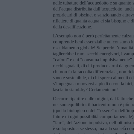
nelle tubature dell’acquedotto e su quanto s
dell’acqua distribuita dall’acquedotto, anc
proprietari di piscine, o sanzionando attrav
riflettere di quanta acqua ci sia bisogno e 
della desalificazione.
L’esempio non è però perfettamente calzant
comprende beni essenziali e un consumo indo
riscaldamento globale! Se perciò l’umanità
taglierebbe i rami secchi energivori, i vamp
“cafoni” e chi “consuma impulsivamente”. 
ricchi sguaiati, di chi produce armi da guerr
chi non fa la raccolta differenziata, non ri
sano e sostenibile, di chi spreca alimenti e
s’impegna a muoversi a piedi o con la bici, d
lascia in stand-by? Certamente no!
Occorre ripartire dalle origini, dal fatto 
nel suo equilibrio: il baricentro non è più ne
(quello biologico o dell’”essere” o dell’im
future di ogni possibilità comportamentale) 
“fare”, dell’azione impulsiva, dell’ottimismo
è sottoposto a se stesso, ma alla società con