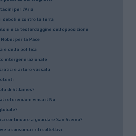
tadini per l’Aria
 deboli e contro la terra
eloni e la testardaggine dell’opposizione
l Nobel per la Pace
 e della politica
tto intergenerazionale
ratici e ai loro vassalli
potenti
sola di St James?
 al referendum vinca il No
globale?
na a continuare a guardare San Scemo?
ove o consuma i riti collettivi