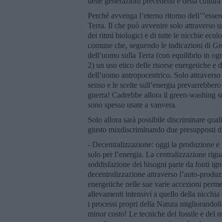
delle generazioni precedenti e della cultura
Perché avvenga l’eterno ritorno dell’”esse
Terra. Il che può avvenire solo attraverso u
dei ritmi biologici e di tutte le nicchie ec
comune che, seguendo le indicazioni di Gr
dell’uomo sulla Terra (con equilibrio in og
2) un uso etico delle risorse energetiche e d
dell’uomo antropocentrico. Solo attraverso q
senso e le scelte sull’energia prevarrebbero
guerra! Cadrebbe allora il green-washing su
sono spesso usate a vanvera.
Solo allora sarà possibile discriminare quali
giusto mixdiscriminando due presupposti d
- Decentralizzazione: oggi la produzione e 
solo per l’energia. La centralizzazione rigua
soddisfazione dei bisogni parte da fonti ign
decentralizzazione attraverso l’auto-prod
energetiche nelle sue varie accezioni perme
allevamenti intensivi a quello della nicchia
i processi propri della Natura migliorandoli
minor costo! Le tecniche del fossile e del 