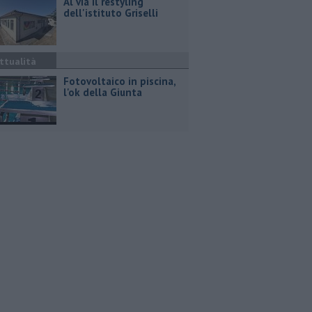
Al via il restyling
dell'istituto Griselli
ttualità
Fotovoltaico in piscina,
l'ok della Giunta