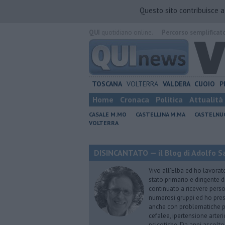
Questo sito contribuisce 
QUI
quotidiano online.
Percorso semplificat
TOSCANA
VOLTERRA
VALDERA
CUOIO
P
Home
Cronaca
Politica
Attualità
CASALE M.MO
CASTELLINA M.MA
CASTELNU
VOLTERRA
DISINCANTATO — il Blog di Adolfo S
Vivo all’Elba ed ho lavorat
stato primario e dirigente 
continuato a ricevere person
numerosi gruppi ed ho pres
anche con problematiche ps
cefalee, ipertensione arter
psicotiche. Da anni ascolto