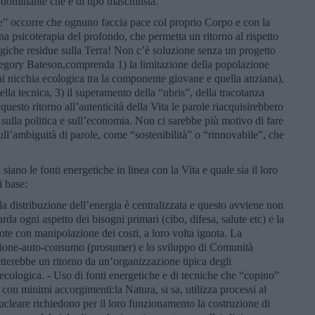
 dominante che è di tipo maschilista.
re” occorre che ognuno faccia pace col proprio Corpo e con la
na psicoterapia del profondo, che permetta un ritorno al rispetto
ologiche residue sulla Terra! Non c’è soluzione senza un progetto
egory Bateson,comprenda 1) la limitazione della popolazione
ni nicchia ecologica tra la componente giovane e quella anziana),
ella tecnica, 3) il superamento della “ubris”, della tracotanza
uesto ritorno all’autenticità della Vita le parole riacquisirebbero
 sulla politica e sull’economia. Non ci sarebbe più motivo di fare
ll’ambiguità di parole, come “sostenibilità” o “rinnovabile”, che
 siano le fonti energetiche in linea con la Vita e quale sia il loro
i base:
la distribuzione dell’energia è centralizzata e questo avviene non
rda ogni aspetto dei bisogni primari (cibo, difesa, salute etc) e la
ote con manipolazione dei costi, a loro volta ignota. La
uzione-auto-consumo (prosumer) e lo sviluppo di Comunità
tterebbe un ritorno da un’organizzazione tipica degli
 ecologica. - Uso di fonti energetiche e di tecniche che “copino”
 con minimi accorgimenti:la Natura, si sa, utilizza processi al
nucleare richiedono per il loro funzionamento la costruzione di