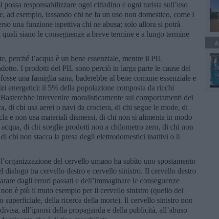
i possa responsabilizzare ogni cittadino e ogni turista sull’uso
he, ad esempio, tassando chi ne fa un uso non domestico, come i
erso una funzione ispettiva chi ne abusa; solo allora si potrà
di quali siano le conseguenze a breve termine e a lungo termine
A
e, perché l’acqua è un bene essenziale, mentre il PIL
tto. I prodotti del PIL sono perciò in larga parte le cause del
 fosse una famiglia sana, baderebbe al bene comune essenziale e
iri energetici: il 5% della popolazione composta da ricchi
Basterebbe intervenire moralisticamente sui comportamenti dei
a, di chi usa aerei o navi da crociera, di chi segue le mode, di
cicla e non usa materiali dismessi, di chi non si alimenta in modo
d acqua, di chi sceglie prodotti non a chilometro zero, di chi non
i chi non stacca la presa degli elettrodomestici inattivi o li
che l’organizzazione del cervello umano ha subìto uno spostamento
l dialogo tra cervello destro e cervello sinistro. Il cervello destro
parare dagli errori passati e dell’immaginare le conseguenze
non è più il muto esempio per il cervello sinistro (quello del
 superficiale, della ricerca della morte). Il cervello sinistro non
divisa, all’ipnosi della propaganda e della publicità, all’abuso