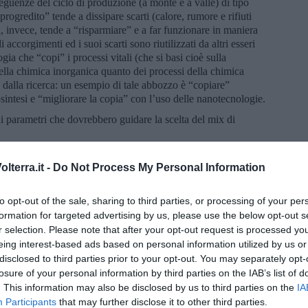
eguenze del ciclo di produzione (a monte e a valle) di tipo
ogredito” tende a dissipare scarti (calore, rumore e rifiuti
, invece, tende a “risparmiare” e a far funzionare in maniera
 accorgimenti ed i suoi scarti sono riutilizzati da altri esseri
ia che “copi” i processi vitali (che si basi cioè sulla
ella chimica inorganica quanto dei processi della chimica
 dalla ricerca: un esempio di tale abbozzo è “copiare”
osintesi e “migliorare la copia” con l’uso delle nanotecnologie.
uni parametri che dovrebbero guidare la scelta del mix di
ermette il prosumer? È compatibile con gli spazi della
ione?- Tempo: tenendo presente l’urgenza delle cose, sono
lterra.it -
Do Not Process My Personal Information
zione della specifica fonte energetica? È possibile che la spesa
nti energetiche che “copiano la vita” piuttosto che verso fonti
to opt-out of the sale, sharing to third parties, or processing of your per
ionamento l’immissione di materiali, energia e costi ecologici
formation for targeted advertising by us, please use the below opt-out s
azione da parte degli Stati ridurrebbe il tempo necessario a che i
r selection. Please note that after your opt-out request is processed y
 possano essere amplificati nel macro-livello?- Impatto
eing interest-based ads based on personal information utilized by us or
ambiente della specifica fonte energetica? Quanto si tiene conto
disclosed to third parties prior to your opt-out. You may separately opt-
fonte energetica? Nel caso permanga il pericolo di guerra tra
losure of your personal information by third parties on the IAB’s list of
alle conseguenze di un attacco con cannoni a lunga gittata o di
. This information may also be disclosed by us to third parties on the
IA
oblema delle “scorie”?- Costi: quanto conviene continuare a
Participants
that may further disclose it to other third parties.
nergetiche attualmente proposte (alcune delle quali sono