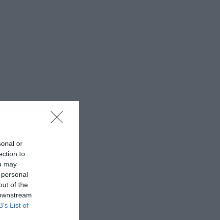
sonal or
ection to
ou may
 personal
out of the
 downstream
B’s List of