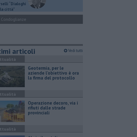
selli “Dialoghi
la città"
Condoglianze
imi articoli
Vedi tutti
ttualità
Geotermia, per le
aziende l'obiettivo è ora
la firma del protocollo
ttualità
Operazione decoro, via i
rifiuti dalle strade
provinciali
ttualità