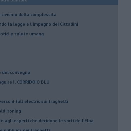
il civismo della complessità
ondo la legge e l’impegno dei Cittadini
matici e salute umana
o del convegno
eguire il CORRIDOIO BLU
rso il full electric sui traghetti
old ironing
agli esperti che decidono le sorti dell’Elba
ne pubblica dei traghetti​