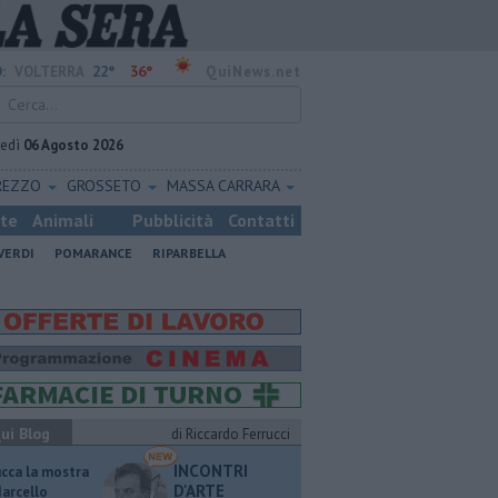
22°
36°
:
VOLTERRA
QuiNews.net
vedì
06 Agosto 2026
REZZO
GROSSETO
MASSA CARRARA
ste
Animali
Pubblicità
Contatti
VERDI
POMARANCE
RIPARBELLA
ui Blog
di Riccardo Ferrucci
INCONTRI
ucca la mostra
D'ARTE
Marcello