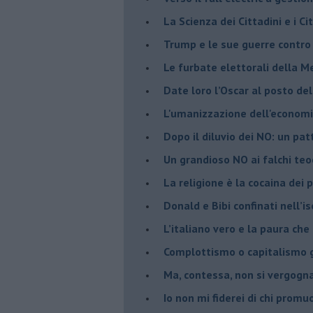
​La Scienza dei Cittadini e i Cit
Trump e le sue guerre contro i
​Le furbate elettorali della M
​Date loro l’Oscar al posto de
L'umanizzazione dell'economia
​Dopo il diluvio dei NO: un pa
​Un grandioso NO ai falchi teoc
La religione è la cocaina dei 
Donald e Bibi confinati nell’i
L’italiano vero e la paura che
​Complottismo o capitalismo 
​Ma, contessa, non si vergog
​Io non mi fiderei di chi promu