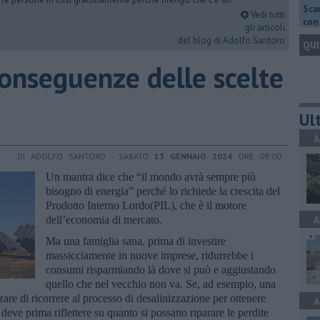
Scar
Vedi tutti
con 
gli articoli
del blog di Adolfo Santoro
QUI
onseguenze delle scelte
Ult
A
DI ADOLFO SANTORO - SABATO
13 GENNAIO 2024
ORE 09:00
Un mantra dice che “il mondo avrà sempre più
bisogno di energia” perché lo richiede la crescita del
Prodotto Interno Lordo(PIL), che è il motore
dell’economia di mercato.
A
Ma una famiglia sana, prima di investire
massicciamente in nuove imprese, ridurrebbe i
consumi risparmiando là dove si può e aggiustando
quello che nel vecchio non va. Se, ad esempio, una
are di ricorrere al processo di desalinizzazione per ottenere
A
deve prima riflettere su quanto si possano riparare le perdite