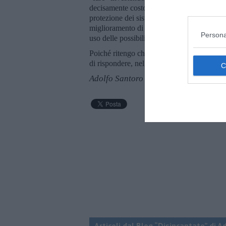
decisamente costose) e quanto invece convi
protezione dei sistemi idroelettrici già esis
miglioramento di alcuni sistemi già esisten
Persona
uso delle possibilità offerte dal mare)?
Poiché ritengo che sia tempo che ognuno si
di rispondere, nel mio piccolo, a queste d
Adolfo Santoro
Articoli dal Blog “Disincantato” di 