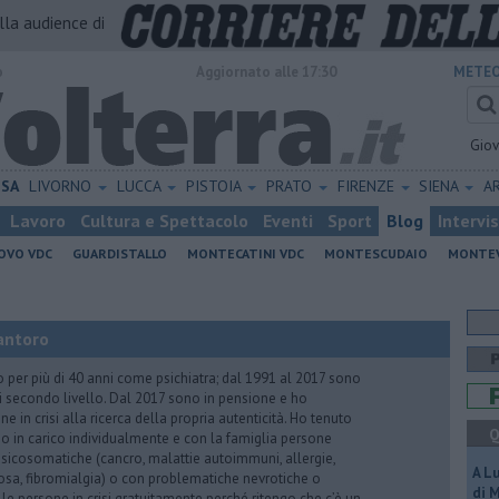
alla audience di
o
Aggiornato alle 17:30
METEO
Gio
ISA
LIVORNO
LUCCA
PISTOIA
PRATO
FIRENZE
SIENA
A
Lavoro
Cultura e Spettacolo
Eventi
Sport
Blog
Intervi
OVO VDC
GUARDISTALLO
MONTECATINI VDC
MONTESCUDAIO
MONTE
antoro
o per più di 40 anni come psichiatra; dal 1991 al 2017 sono
di secondo livello. Dal 2017 sono in pensione e ho
e in crisi alla ricerca della propria autenticità. Ho tenuto
Q
o in carico individualmente e con la famiglia persone
icosomatiche (cancro, malattie autoimmuni, allergie,
A L
iosa, fibromialgia) o con problematiche nevrotiche o
di 
 le persone in crisi gratuitamente perché ritengo che c’è un