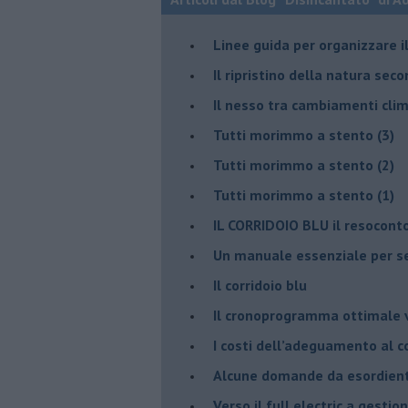
​Linee guida per organizzare 
​Il ripristino della natura sec
Il nesso tra cambiamenti cli
Tutti morimmo a stento (3)
Tutti morimmo a stento (2)
​Tutti morimmo a stento (1)
IL CORRIDOIO BLU il resocont
Un manuale essenziale per s
Il corridoio blu
​Il cronoprogramma ottimale ve
​I costi dell’adeguamento al c
Alcune domande da esordiente 
Verso il full electric a gestio