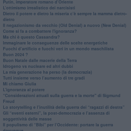
Putin, imperatore romano d’Oriente
​L’ottimismo irrealistico dei narcisisti
​Dietro il potere e dietro la miseria c’è sempre la mamma dietro-
dietro
Il negazionismo da vecchio (Old Denial) a nuovo (New Denial)
Come si fa a combattere l'ignoranza?
Ma chi è questo Cassandra?
Immaginare le conseguenze delle scelte energetiche
​Fuochi d’artificio e fuochi veri in un mondo maschilista
Buon 2024 ?
​Buon Natale dalle macerie della Terra
​Idrogeno vs nucleare ed altri dubbi
​La mia generazione ha perso (la democrazia)
​Tutti insieme verso l’aumento di tre gradi
Mi chiamo Giulia
L’ignoranza al potere
​“Considerazioni attuali sulla guerra e la morte" di Sigmund
Freud
​Lo storytelling e l’inutilità della guerra dei “ragazzi di destra”
​Gli “eventi esterni”, la post-democrazia e l’assenza di
soggettività delle masse
​Il populismo di “Bibi” per l’Occidente: portare la guerra
dovunque