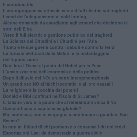
Il corridoio blu
​Il cronoprogramma ottimale verso il full electric sui traghetti
​I costi dell’adeguamento al cold ironing
Alcune domande da esordiente agli esperti che decidono le
sorti dell’Elba
Verso il full electric a gestione pubblica dei traghetti​
​La Scienza dei Cittadini e i Cittadini per l’Aria
Trump e le sue guerre contro i deboli e contro la terra
​Le furbate elettorali della Meloni e la testardaggine
dell’opposizione
​Date loro l’Oscar al posto del Nobel per la Pace
L'umanizzazione dell'economia e della politica
​Dopo il diluvio dei NO: un patto intergenerazionale
​Un grandioso NO ai falchi teocratici e ai loro vassalli
La religione è la cocaina dei potenti
Donald e Bibi confinati nell’isola di St James?
L’italiano vero e la paura che al referendum vinca il No
​Complottismo o capitalismo globale?
​Ma, contessa, non si vergogna a continuare a guardare San
Scemo?
​Io non mi fiderei di chi promuove o consuma i riti collettivi
Esportazioni Usa: da democrazia a guerra civile