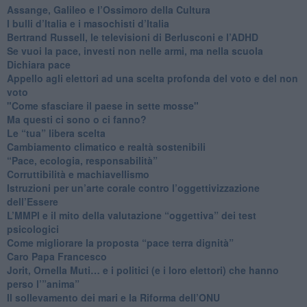
​Assange, Galileo e l’Ossimoro della Cultura
​I bulli d’Italia e i masochisti d’Italia
​Bertrand Russell, le televisioni di Berlusconi e l’ADHD
​Se vuoi la pace, investi non nelle armi, ma nella scuola
​Dichiara pace
​Appello agli elettori ad una scelta profonda del voto e del non
voto
"Come sfasciare il paese in sette mosse"
​Ma questi ci sono o ci fanno?
​Le “tua” libera scelta
Cambiamento climatico e realtà sostenibili
“Pace, ecologia, responsabilità”
​Corruttibilità e machiavellismo
Istruzioni per un’arte corale contro l’oggettivizzazione
dell’Essere
​L’MMPI e il mito della valutazione “oggettiva” dei test
psicologici
Come migliorare la proposta “pace terra dignità”
Caro Papa Francesco
​Jorit, Ornella Muti… e i politici (e i loro elettori) che hanno
perso l’”anima”
​Il sollevamento dei mari e la Riforma dell’ONU