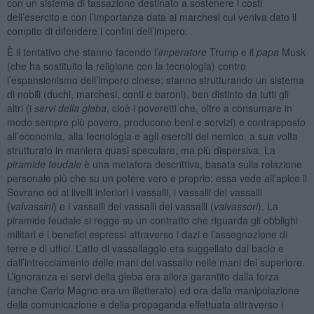
con un sistema di tassazione destinato a sostenere i costi
dell’esercito e con l’importanza data ai marchesi cui veniva dato il
compito di difendere i confini dell’impero.
È il tentativo che stanno facendo l’
imperatore
Trump e il
papa
Musk
(che ha sostituito la religione con la tecnologia) contro
l’espansionismo dell’impero cinese: stanno strutturando un sistema
di nobili (duchi, marchesi, conti e baroni), ben distinto da tutti gli
altri (i
servi della gleba
, cioè i poveretti che, oltre a consumare in
modo sempre più povero, producono beni e servizi) e contrapposto
all’economia, alla tecnologia e agli eserciti del nemico, a sua volta
strutturato in maniera quasi speculare, ma più dispersiva. La
piramide feudale
è una metafora descrittiva, basata sulla relazione
personale più che su un potere vero e proprio: essa vede all’apice il
Sovrano ed ai livelli inferiori i vassalli, i vassalli dei vassalli
(
valvassini
) e i vassalli dei vassalli dei vassalli (
valvassori
). La
piramide feudale si regge su un contratto che riguarda gli obblighi
militari e i benefici espressi attraverso i dazi e l’assegnazione di
terre e di uffici. L’atto di vassallaggio era suggellato dal bacio e
dall’intrecciamento delle mani del vassallo nelle mani del superiore.
L’ignoranza ei servi della gleba era allora garantito dalla forza
(anche Carlo Magno era un illetterato) ed ora dalla manipolazione
della comunicazione e della propaganda effettuata attraverso i