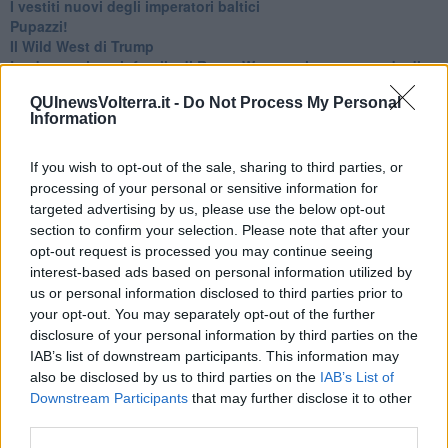
​I vestiti nuovi degli imperatori baltici
​Pupazzi!
​Il Wild West di Trump
​La depressione infantile di Roger Waters e la propaganda di
guerra"
QUInewsVolterra.it -
Do Not Process My Personal
​La disinformazione climatica veicolata dai media
Information
Senza una Retta Visione l’Uomo è un automa
​La propaganda bellica nostrana vs l’hasbarà dei sionisti
​La cleptocrazia e lo studio sociologico della propaganda di
If you wish to opt-out of the sale, sharing to third parties, or
guerra
processing of your personal or sensitive information for
​Uccidere per gioco: il cacciatore e chi vuole armarsi
targeted advertising by us, please use the below opt-out
​La Cop 30 di Belem giorno per giorno
section to confirm your selection. Please note that after your
La Cop 30, i crimini e i misfatti verso la vita sulla terra
opt-out request is processed you may continue seeing
Arrostire il pianeta: le grandi emissioni della carne e dei
interest-based ads based on personal information utilized by
latticini
us or personal information disclosed to third parties prior to
​Cop 30, uragani e riconversione delle spese militari
your opt-out. You may separately opt-out of the further
La responsabilità storica della morte sulla terra
disclosure of your personal information by third parties on the
PTSD e suicidi svelano l’intento suicidario della guerra e
IAB’s list of downstream participants. This information may
dell’ignoranza
also be disclosed by us to third parties on the
IAB’s List of
Il Wenzi e la decadenza verso la guerra e la morte
Downstream Participants
that may further disclose it to other
​Il tecno-fascismo e i suoi nemici delusi
third parties.
​I comici e il vittimismo paranoideo al potere
​La virtù secondo Confucio e Xi (seconda parte)