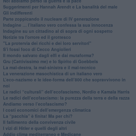
Noi abbiamo perso la guerra e la pace
Suggerimenti per Hannah Arendt e La banalità del male
​Gli indifferenti
Parte zoppicando il nucleare di IV generazione
​Indagine … l’italiano vero confessa la sua innocenza
Indagine su un cittadino al di sopra di ogni sospetto
Notizie tra l'orrore ed il grottesco
"La protervia dei ricchi e dei loro servitori"
S’i fossi foco di Cecco Angiolieri
​Il mondo salvato dagli elfi e dai mutaforma?
Gru (Cattivissimo me) e lo Spirito di Goebbels
​La mal-destra, la mal-sinistra e il mal-tecnico
​La venerazione masochistica di un italiano vero
​L’eco-nazismo e le idee-forma dell’800 che sopravvivono in
noi
​Le radici “culturali” dell’ecofascismo, Nordio e Kamala Harris
Le radici dell’ecofascismo: la purezza della terra e della razza
Andiamo verso l’ecofascismo?
I costi economici dell’emergenza climatica
​La “pacchia” è finita! Ma per chi?
​Il fallimento della convivenza civile
​I vizi di Hitler e quelli degli altri
Addio clima mediterraneo e Medicane