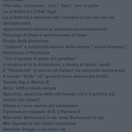
​Che roba, contessa!... con i “fasci” non ci parlo
La pubblicità e il Kali Yuga
​La pubblicità è dannosa per i bambini (e per chi non sa
decodificarla)
​Appuntamenti violenti in adolescenza e femminicidi
​Psicologi di Stato e autoritarismo di Stato
Elogio della diserzione
“Odiatori” e colpevolizzazione della vittima (“victim blaming”)
​Patriarcato e Piromania
"Ora si aprono le porte del paradiso"
​A sinistra si fa la rivoluzione, a destra si fanno i soldi
​Il “Presidente” (e con lei gli italiani) ha una bella faccia tosta
​Il mondo “bolle” ed i governi sono ancora più bolliti
​Gentile Sig.ra Marina B
​Alcol, GHB e triade oscura
​Specchio, specchio delle mie brame, chi è il politico più
oscuro del reame?
​Gibran e l’arco marcio del narcisismo
​Il prematuro trapasso di B. e Ramses II
​Non temo Berlusconi in sé, temo Berlusconi in me
​Mie risposte al mio Amico-psichiatra
​Secondo Porges e secondo me