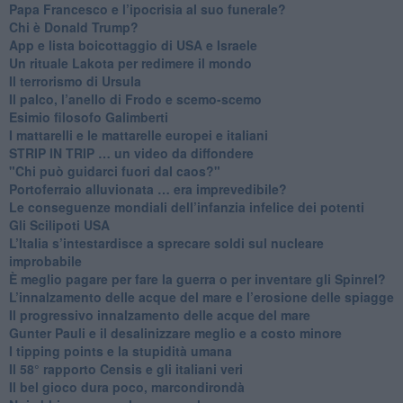
Papa Francesco e l’ipocrisia al suo funerale?
​Chi è Donald Trump?
App e lista boicottaggio di USA e Israele
​Un rituale Lakota per redimere il mondo
Il terrorismo di Ursula
​Il palco, l’anello di Frodo e scemo-scemo
Esimio filosofo Galimberti
​I mattarelli e le mattarelle europei e italiani
​STRIP IN TRIP … un video da diffondere
"Chi può guidarci fuori dal caos?"
​Portoferraio alluvionata … era imprevedibile?
Le conseguenze mondiali dell’infanzia infelice dei potenti
​Gli Scilipoti USA
L’Italia s’intestardisce a sprecare soldi sul nucleare
improbabile
È meglio pagare per fare la guerra o per inventare gli Spinrel?
​L’innalzamento delle acque del mare e l’erosione delle spiagge
​Il progressivo innalzamento delle acque del mare
​Gunter Pauli e il desalinizzare meglio e a costo minore
I tipping points e la stupidità umana
​Il 58° rapporto Censis e gli italiani veri
​Il bel gioco dura poco, marcondirondà