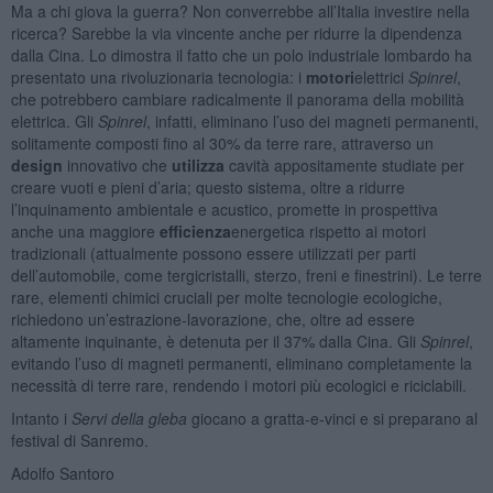
Ma a chi giova la guerra? Non converrebbe all’Italia investire nella
ricerca? Sarebbe la via vincente anche per ridurre la dipendenza
dalla Cina. Lo dimostra il fatto che un polo industriale lombardo ha
presentato una rivoluzionaria tecnologia: i
motori
elettrici
Spinrel
,
che potrebbero cambiare radicalmente il panorama della mobilità
elettrica. Gli
Spinrel
, infatti, eliminano l’uso dei magneti permanenti,
solitamente composti fino al 30% da terre rare, attraverso un
design
innovativo che
utilizza
cavità appositamente studiate per
creare vuoti e pieni d’aria; questo sistema, oltre a ridurre
l’inquinamento ambientale e acustico, promette in prospettiva
anche una maggiore
efficienza
energetica rispetto ai motori
tradizionali (attualmente possono essere utilizzati per parti
dell’automobile, come tergicristalli, sterzo, freni e finestrini). Le terre
rare, elementi chimici cruciali per molte tecnologie ecologiche,
richiedono un’estrazione-lavorazione, che, oltre ad essere
altamente inquinante, è detenuta per il 37% dalla Cina. Gli
Spinrel
,
evitando l’uso di magneti permanenti, eliminano completamente la
necessità di terre rare, rendendo i motori più ecologici e riciclabili.
Intanto i
Servi della gleba
giocano a gratta-e-vinci e si preparano al
festival di Sanremo.
Adolfo Santoro