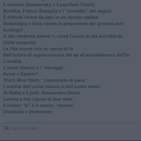
​Il violento Dostoevskij e il pacifista Tolstòj
​Buddha, Franco Basaglia e l’”ecocidio” dei negazi
​È difficile vivere da sani in un mondo malato
Solastalgia e lotta contro le prepotenze dei governi anti-
ecologici
​A mio modesto parere 1: come l’uomo si sta suicidando
​Umile proposta
​La Vita scorre con te, senza di te
​Dall’istinto di sopravvivenza del sé all’annullamento dell'io
L'avidità
​L’uomo bianco e i “selvaggi”
​Avere o Essere?
​Thich Nhat Hanh, “costruttore di pace“
​L’eredità dell’uomo bianco e dell’uomo rosso
Al-Hallaj e il prof. Alessandro Orsini
​Lettera a mio nipote di due mesi
​Il nostro “Io” è il nostro “nemico”
​Chiarezza e disincanto