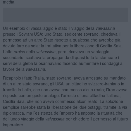
media.
Un esempio di vassallaggio è stato il viaggio della
valvassina
presso i Sovrani USA: uno Stato, sedicente sovrano, chiedeva il
permesso ad un altro Stato rispetto a qualcosa che avrebbe già
dovuto fare da sola: la trattativa per la liberazione di Cecilia Sala.
L’atto
eroico
della
valvassina
, però, riceveva un vantaggio
secondario: scattava la propaganda di quasi tutta la stampa e i
servi della gleba la osannavano facendo aumentare i sondaggi a
favore della
valvassina
.
Ricapitolo i fatti: l’Italia, stato sovrano, aveva arrestato su mandato
di un altro stato sovrano, gli USA, un cittadino svizzero-iraniano in
transito in Italia, che non aveva commesso alcun reato; l’Iran aveva
risposto con un gesto analogo: l’arresto di una cittadina italiana,
Cecilia Sala, che non aveva commesso alcun reato. La soluzione
semplice sarebbe stata la liberazione dei due ostaggi, tramite la via
diplomatica, ma l’esistenza dell’impero ha imposto la ritualità che
del lungo viaggio della
valvassina
per chiedere il permesso al futuro
imperatore.