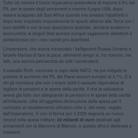
Tutto ciò mentre il futuro
imperatore
pretendeva di imporre il 5% del
PIL per le spese degli armamenti e mentre il
papa
USA, dopo
essere scappato dal Sud-Africa quando era cessato l’apatheid e
dopo aver inquinato impunemente lo spazio attorno alla Terra con i
suoi satelliti e con la sua spazzatura spaziale, lanciava anatemi e
scomuniche ai singoli Stati sovrani europei vagamente dissidenti e
solidarizzava con i neo-nazisti pro-apartheid.
L’
imperatore
, che aveva minacciato i belligeranti Russia-Ucraina e
Israele-Hamas di
fare la pace, altrimenti vengo io
, ha ricevuto, nei
fatti, una sonora pernacchia da tutti i contendenti.
Il vassallo-Ruth, nominato a capo della NATO, ha poi mitigato le
pretese di aumento del PIL dei Paesi-sovrani europei al 3,7%. E a
chi gli ricordava che non c’erano soldi il
vassallo
rispondeva di
tagliare le pensioni e le spese della sanità. Il che la
valvassina
aveva già fatto non adeguando le pensioni e le spese della sanità
all’inflazione, oltre all’oggettiva diminuzione della spesa per il
contrasto al riscaldamento climatico (che è, del resto, negato
dall’imperatore). E non si ferma qui: il 2025 segnerà un nuovo
record nella spesa militare;
32 miliardi di euro
destinati agli
armamenti con la Manovra di Bilancio, e questa cifra è destinata a
crescere.