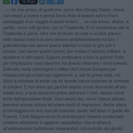
. —
Un mio amico, di quelli che, come dice Giorgio Gaber,
vivere,
non riesco a vivere
e perciò fanno
finta di essere sani
e il loro
salvataggio
è un viaggio in paesi lontani
… un mio amico, dicevo, è
partito, come tutti gli anni, per la Thailandia. E mi raccontava che la
Thailandia è piena, oltre che di cinesi, di russi e ucraini: stanno
nello stesso hotel e la sera cenano amichevolmente tra loro. I
guerrafondai non sanno quanti disertori ci sono in giro per il
mondo, non sanno quanti uomini, per evitare il servizio militare, si
spostano in altri paesi. Eppure continuano a fare le guerre! Putin,
per rimpiazzare i suoi disertori, ha dovuto chiamare i nord-coreani;
Zelensky vuole coinvolgere i militari dell’Unione Europea per
rimpiazzare gli ucraini più ragionevoli; e, per la prima volta, nel
2024 le richieste di andar via da Israele hanno superato le richieste
di entrarvi. E non finirà qui, perché stiamo ormai ritornando all’alto
medio-evo, a quei
secoli bui
prima dell’anno 1.000, vissuto come
anno dell’apocalisse finale. Quei secoli che, come l’epoca attuale,
avevano scarsa cultura ed erano ricchi di migrazioni. Anche allora
si fronteggiarono due eserciti imperiali: quello dell’Islam e quello dei
Franchi. Carlo Magno cercò di centralizzare l’impero occidentale
cristiano attraverso il
rapporto vassallatico
, che si affiancò
all’ordinamento tradizionale integrandolo col controllo dei giudici,