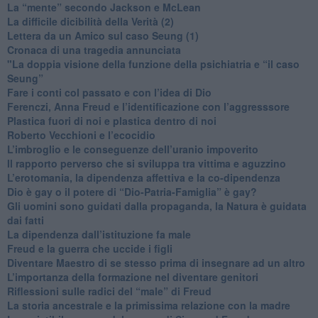
​La “mente” secondo Jackson e McLean
La difficile dicibilità della Verità (2)
​Lettera da un Amico sul caso Seung (1)
​Cronaca di una tragedia annunciata
"​La doppia visione della funzione della psichiatria e “il caso
Seung”
​Fare i conti col passato e con l’idea di Dio
​Ferenczi, Anna Freud e l’identificazione con l’aggresssore
Plastica fuori di noi e plastica dentro di noi
​Roberto Vecchioni e l’ecocidio
​L’imbroglio e le conseguenze dell’uranio impoverito
​Il rapporto perverso che si sviluppa tra vittima e aguzzino
L’erotomania, la dipendenza affettiva e la co-dipendenza
​Dio è gay o il potere di “Dio-Patria-Famiglia” è gay?
​Gli uomini sono guidati dalla propaganda, la Natura è guidata
dai fatti
La dipendenza dall’istituzione fa male
​Freud e la guerra che uccide i figli
​Diventare Maestro di se stesso prima di insegnare ad un altro
L’importanza della formazione nel diventare genitori
Riflessioni sulle radici del “male” di Freud
​La storia ancestrale e la primissima relazione con la madre