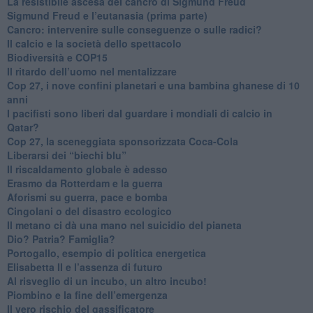
​La resistibile ascesa del cancro di Sigmund Freud
Sigmund Freud e l’eutanasia (prima parte)
Cancro: intervenire sulle conseguenze o sulle radici?
​Il calcio e la società dello spettacolo
Biodiversità e COP15
​Il ritardo dell’uomo nel mentalizzare
​Cop 27, i nove confini planetari e una bambina ghanese di 10
anni
​I pacifisti sono liberi dal guardare i mondiali di calcio in
Qatar?
​Cop 27, la sceneggiata sponsorizzata Coca-Cola
​Liberarsi dei “biechi blu”
Il riscaldamento globale è adesso
​Erasmo da Rotterdam e la guerra
​Aforismi su guerra, pace e bomba
Cingolani o del disastro ecologico
​Il metano ci dà una mano nel suicidio del pianeta
​Dio? Patria? Famiglia?
Portogallo, esempio di politica energetica
​Elisabetta II e l’assenza di futuro
Al risveglio di un incubo, un altro incubo!
​Piombino e la fine dell’emergenza
​Il vero rischio del gassificatore